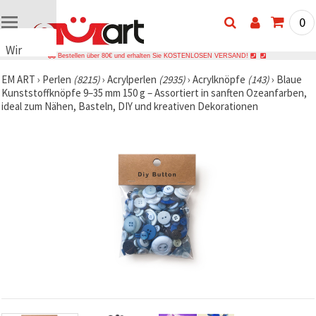
0
Wir
Bestellen über 80€ und erhalten Sie KOSTENLOSEN VERSAND!
verwenden
EM ART
›
Perlen
(8215)
›
Acrylperlen
(2935)
›
Acrylknöpfe
(143)
›
Blaue
Cookies
Kunststoffknöpfe 9–35 mm 150 g – Assortiert in sanften Ozeanfarben,
🍪 Wir
ideal zum Nähen, Basteln, DIY und kreativen Dekorationen
verwenden
Cookies
und
ähnliche
Technologien,
um das
ordnungsgemäße
Funktionieren
der Website
sicherzustellen,
Ihr
Nutzungserlebnis
zu
verbessern
und, mit
Ihrer
Einwilligung,
den
Datenverkehr