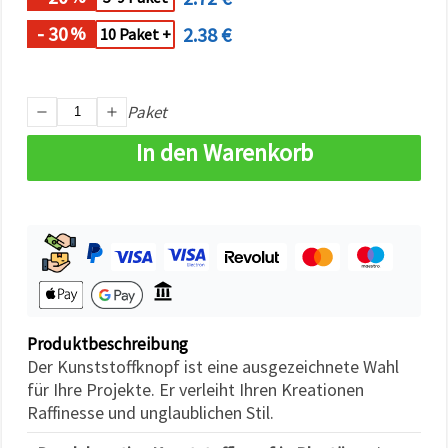
können Sie
jederzeit
- 30
2.38 €
%
10 Paket +
ändern
oder
widerrufen.
Impressum
Datenschutzerklärung
Paket
Cookie-
Richtlinie
In den Warenkorb
Alle
akzeptieren
Cookie-
Einstellungen
Produktbeschreibung
Der Kunststoffknopf ist eine ausgezeichnete Wahl
für Ihre Projekte. Er verleiht Ihren Kreationen
Raffinesse und unglaublichen Stil.