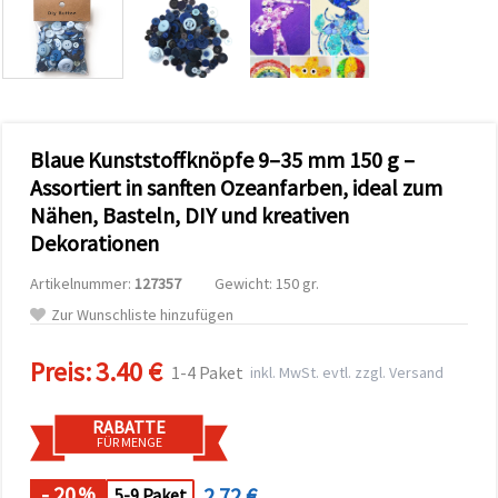
zu
analysieren
sowie
relevantere
Inhalte und
Werbung
anzuzeigen,
auch mit
Blaue Kunststoffknöpfe 9–35 mm 150 g –
Unterstützung
unserer
Assortiert in sanften Ozeanfarben, ideal zum
Partner für
Nähen, Basteln, DIY und kreativen
Analyse
und
Dekorationen
Marketing.
Sie können
Artikelnummer:
127357
Gewicht: 150 gr.
alle
Cookies
Zur Wunschliste hinzufügen
akzeptieren,
ablehnen
oder Ihre
Preis:
3.40 €
1-4 Paket
inkl. MwSt. evtl. zzgl. Versand
Auswahl in
den
Einstellungen
RABATTE
individuell
FÜR MENGE
festlegen.
Ihre
Einwilligung
- 20
2.72 €
%
5-9 Paket