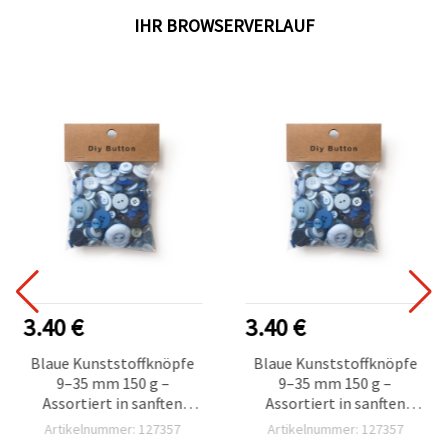
IHR BROWSERVERLAUF
3.40 €
3.40 €
Blaue Kunststoffknöpfe
Blaue Kunststoffknöpfe
9–35 mm 150 g –
9–35 mm 150 g –
Assortiert in sanften
Assortiert in sanften
Ozeanfarben, ideal zum
Ozeanfarben, ideal zum
Artikelnummer: 127357
Artikelnummer: 127357
Nähen, Basteln, DIY und
Nähen, Basteln, DIY und