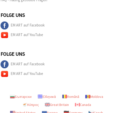
FOLGE UNS
EM ART auf Facebook
EM ART auf YouTube
FOLGE UNS
EM ART auf Facebook
EM ART auf YouTube
Български
Ελληνικά
Română
Moldova
Κύπρος
Great Britain
Canada
United States
Europe
Germany
Czech