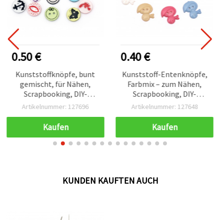
0.50 €
0.40 €
Kunststoffknöpfe, bunt
Kunststoff-Entenknöpfe,
gemischt, für Nähen,
Farbmix – zum Nähen,
Scrapbooking, DIY-
Scrapbooking, DIY-
Basteln und Dekoration,
Basteln & Dekoration, 21
Artikelnummer: 127696
Artikelnummer: 127648
12 x 2 mm, Loch 1 mm –
x 19 x 3 mm, Loch 2 mm –
20 Stück
10 Stück
Kaufen
Kaufen
KUNDEN KAUFTEN AUCH