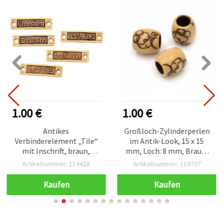
1.00 €
1.00 €
Antikes
Großloch-Zylinderperlen
Verbinderelement „Tile“
im Antik-Look, 15 x 15
mit Inschrift, braun,
mm, Loch: 8 mm, Braun,
36×10×2 mm, Loch 3 mm
50 g (ca. 31 Stk.)
Artikelnummer: 119428
Artikelnummer: 119707
– 50 g (~88 Stk.), gemischt
Kaufen
Kaufen