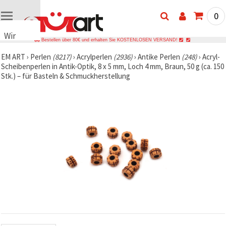
0
Wir
Bestellen über 80€ und erhalten Sie KOSTENLOSEN VERSAND!
verwenden
EM ART
›
Perlen
(8217)
›
Acrylperlen
(2936)
›
Antike Perlen
(248)
›
Acryl-
Cookies
Scheibenperlen in Antik-Optik, 8 x 5 mm, Loch 4 mm, Braun, 50 g (ca. 150
🍪 Wir
Stk.) – für Basteln & Schmuckherstellung
verwenden
Cookies
und
ähnliche
Technologien,
um das
ordnungsgemäße
Funktionieren
der Website
sicherzustellen,
Ihr
Nutzungserlebnis
zu
verbessern
und, mit
Ihrer
Einwilligung,
den
Datenverkehr