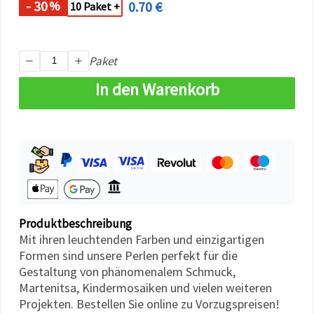
- 30
0.70 €
%
können Sie
10 Paket +
jederzeit
ändern
oder
widerrufen.
Paket
Impressum
Datenschutzerklärung
Cookie-
In den Warenkorb
Richtlinie
Alle
akzeptieren
Cookie-
Einstellungen
Produktbeschreibung
Mit ihren leuchtenden Farben und einzigartigen
Formen sind unsere Perlen perfekt für die
Gestaltung von phänomenalem Schmuck,
Martenitsa, Kindermosaiken und vielen weiteren
Projekten. Bestellen Sie online zu Vorzugspreisen!