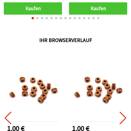
(ca. 75 Stk.), für Schmuck,
50‑g‑Packung, perfekt für
Makramee und
elegante DIY-
Kaufen
Kaufen
Ethno-/Boho-
Schmuckgestaltung &
Dekorationen
kreative Bastelideen
IHR BROWSERVERLAUF
1.00 €
1.00 €