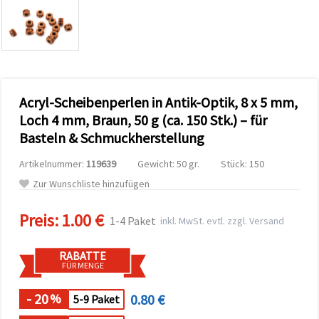
zu
analysieren
sowie
relevantere
Inhalte und
Werbung
anzuzeigen,
auch mit
Acryl-Scheibenperlen in Antik-Optik, 8 x 5 mm,
Unterstützung
unserer
Loch 4 mm, Braun, 50 g (ca. 150 Stk.) – für
Partner für
Basteln & Schmuckherstellung
Analyse
und
Marketing.
Artikelnummer:
119639
Gewicht: 50 gr.
Stück: 150
Sie können
Zur Wunschliste hinzufügen
alle
Cookies
akzeptieren,
Preis:
1.00 €
1-4 Paket
inkl. MwSt. evtl. zzgl. Versand
ablehnen
oder Ihre
Auswahl in
RABATTE
den
FÜR MENGE
Einstellungen
individuell
festlegen.
- 20
0.80 €
%
5-9 Paket
Ihre
Einwilligung