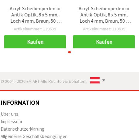
Acryl-Scheibenperlen in
Acryl-Scheibenperlen in
Antik-Optik, 8 x 5 mm,
Antik-Optik, 8 x 5 mm,
Loch 4 mm, Braun, 50 g
Loch 4 mm, Braun, 50 g
(ca. 150 Stk.) – für Basteln
(ca. 150 Stk.) – für Basteln
Artikelnummer: 119639
Artikelnummer: 119639
& Schmuckherstellung
& Schmuckherstellung
Kaufen
Kaufen
© 2004 - 2026 EM ART Alle Rechte vorbehalten..
INFORMATION
Über uns
Impressum
Datenschutzerklärung
Allgemeine Geschäftsbedingungen