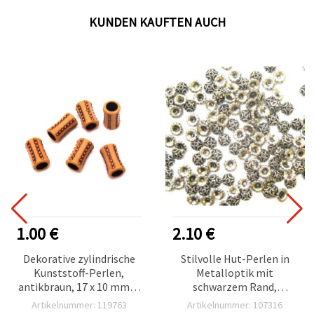
KUNDEN KAUFTEN AUCH
1.00 €
2.10 €
Dekorative zylindrische
Stilvolle Hut-Perlen in
Kunststoff-Perlen,
Metalloptik mit
antikbraun, 17 x 10 mm, 6
schwarzem Rand,
mm Loch (Großloch), 50 g
silberfarben, 7 mm –
Artikelnummer: 119763
Artikelnummer: 107316