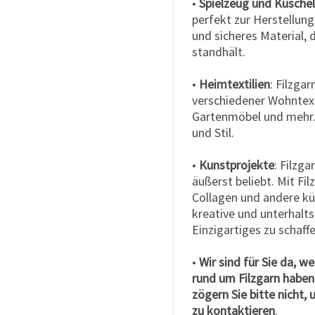
•
Spielzeug und Kuschel
perfekt zur Herstellung
und sicheres Material,
standhält.
•
Heimtextilien
: Filzga
verschiedener Wohntext
Gartenmöbel und mehr. 
und Stil.
•
Kunstprojekte
: Filzg
äußerst beliebt. Mit Fi
Collagen und andere kü
kreative und unterhalt
Einzigartiges zu schaffe
•
Wir sind für Sie da, 
rund um Filzgarn haben
zögern Sie bitte nicht
zu kontaktieren
.