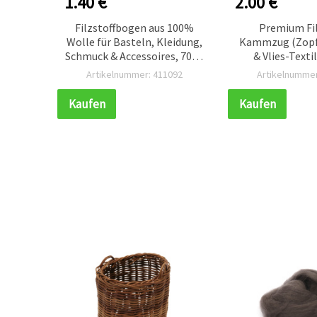
1.40 €
2.00 €
amen –
Filzstoffbogen aus 100%
Premium Fi
-Faser
Wolle für Basteln, Kleidung,
Kammzug (Zopf)
ln &
Schmuck & Accessoires, 700 x
& Vlies-Texti
jekte
600 mm, Burgunderrot, 50 g
Leuchtgrün-Tö
827
Artikelnummer: 411092
Artikelnummer
Kaufen
Kaufen