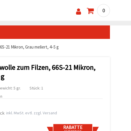
0
6S-21 Mikron, Grau meliert, 4–5 g
wolle zum Filzen, 66S-21 Mikron,
 g
ewicht: 5 gr.
Stück: 1
en
ück
inkl. MwSt. evtl. zzgl. Versand
RABATTE