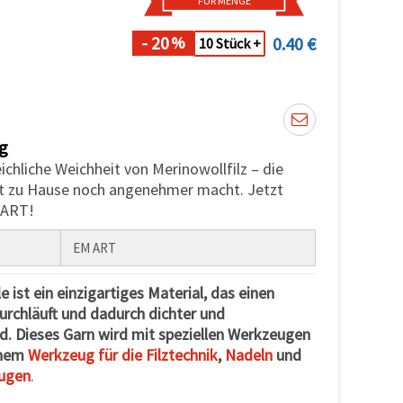
FÜR MENGE
- 20
0.40 €
%
10 Stück +
g
eichliche Weichheit von Merinowollfilz – die
t zu Hause noch angenehmer macht. Jetzt
 ART!
EM ART
 ist ein einzigartiges Material, das einen
durchläuft und dadurch dichter und
d. Dieses Garn wird mit speziellen Werkzeugen
einem
Werkzeug für die Filztechnik
,
Nadeln
und
ugen
.