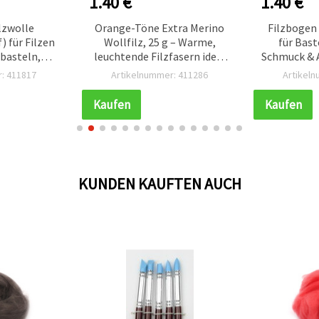
1.40 €
1.40 €
lzwolle
Orange-Töne Extra Merino
Filzbogen
 für Filzen
Wollfilz, 25 g – Warme,
für Bast
lbasteln,
leuchtende Filzfasern ideal
Schmuck & A
ne – 50 g
zum Nassfilzen &
600 mm,
: 411817
Artikelnummer: 411286
Artikel
Trockenfilzen, Bastelbedarf
& Filzwolle für kreative
Kaufen
Kaufen
Filzprojekte
KUNDEN KAUFTEN AUCH