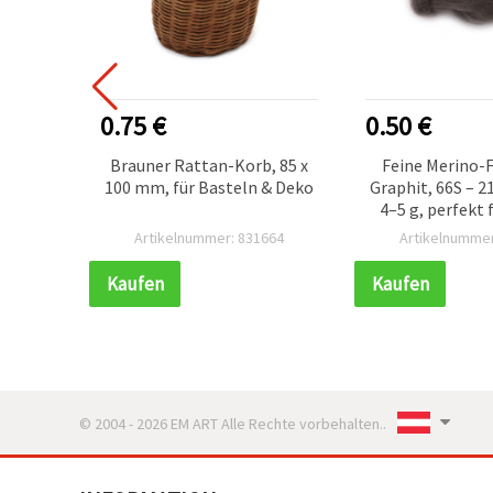
0.75 €
0.50 €
ilz,
Brauner Rattan-Korb, 85 x
Feine Merino-F
 × 600
100 mm, für Basteln & Deko
Graphit, 66S – 21
ität |
4–5 g, perfekt 
filzen,
Trockenf
006
Artikelnummer: 831664
Artikelnummer
ung,
-
Kaufen
Kaufen
e
© 2004 - 2026 EM ART Alle Rechte vorbehalten..