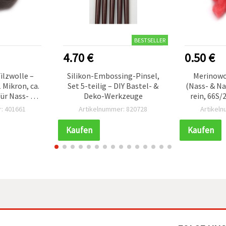
BESTSELLER
4.70 €
0.50 €
ilzwolle –
Silikon-Embossing-Pinsel,
Merinowo
 Mikron, ca.
Set 5-teilig – DIY Bastel- &
(Nass- & Na
für Nass- &
Deko-Werkzeuge
rein, 66S/
ilzen
Grapefru
: 401661
Artikelnummer: 820728
Artikel
Basteln
Kaufen
Kaufen