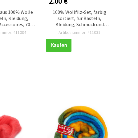
2.00 €
0.50
 aus 100% Wolle
100% Wollfilz-Set, farbig
Filzwo
eln, Kleidung,
sortiert, für Basteln,
66
ccessoires, 700 x
Kleidung, Schmuck und
V
 Gelb – 50 g
Accessoires – 50 g
nummer: 411084
Artikelnummer: 411031
Ar
Kaufen
Kauf