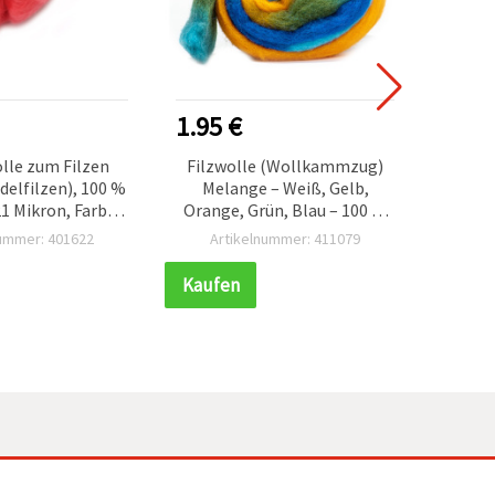
1.95 €
1.60
lle zum Filzen
Filzwolle (Wollkammzug)
100% 
delfilzen), 100 %
Melange – Weiß, Gelb,
70
21 Mikron, Farbe
Orange, Grün, Blau – 100 %
Qual
it, 4–5 g – DIY
Wolle, 50 g, ca. 1,8 m – für
nummer: 401622
Artikelnummer: 411079
Ar
 & Handarbeit
Nadelfilzen, Nassfilzen,
Basteln & Dekorationen
Kaufen
Kauf