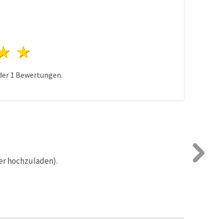
n
terne
3 Sterne
4 Sterne
5 Sterne
der
1
Bewertungen.
er hochzuladen).