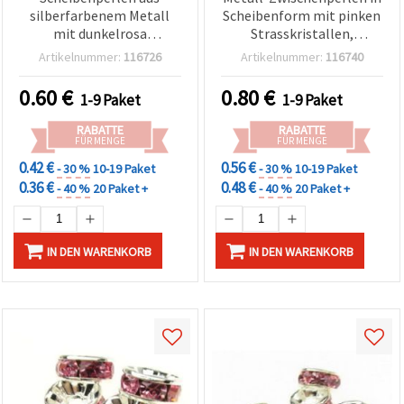
silberfarbenem Metall
Scheibenform mit pinken
mit dunkelrosa
Strasskristallen,
Kristallen, 6x3 mm, Loch
Zickzack-Design, weiß, 8 x
Artikelnummer:
116726
Artikelnummer:
116740
1 mm, Qualität A – 10
3,5 mm, Loch 1,5 mm,
Stück
Qualität A – 10 Stück
0.60
€
0.80
€
1-9 Paket
1-9 Paket
RABATTE
RABATTE
FÜR MENGE
FÜR MENGE
0.42 €
0.56 €
- 30 %
10-19 Paket
- 30 %
10-19 Paket
0.36 €
0.48 €
- 40 %
20 Paket +
- 40 %
20 Paket +
IN DEN WARENKORB
IN DEN WARENKORB