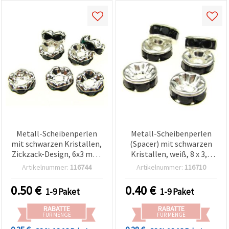
Metall-Scheibenperlen
Metall-Scheibenperlen
mit schwarzen Kristallen,
(Spacer) mit schwarzen
Zickzack-Design, 6x3 mm,
Kristallen, weiß, 8 x 3,5
Loch 1 mm, A-Qualität,
mm, Loch: 1,5 mm – 10
Artikelnummer:
116744
Artikelnummer:
116710
Weiß, 10 Stück
Stück
0.50
€
0.40
€
1-9 Paket
1-9 Paket
RABATTE
RABATTE
FÜR MENGE
FÜR MENGE