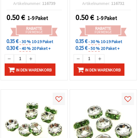
silberfarben, Metall,
weiß, silberfarben, 8 x 3,5
Artikelnummer:
116739
Artikelnummer:
116732
Zickzack, 8 x 3,5 mm, Loch
mm, Loch: 1,5 mm – 10
1,5 mm, Qualität A – 10
Stück
0.50
€
0.50
€
1-9 Paket
1-9 Paket
Stück
RABATTE
RABATTE
FÜR MENGE
FÜR MENGE
0.35 €
0.35 €
- 30 %
10-19 Paket
- 30 %
10-19 Paket
0.30 €
0.25 €
- 40 %
20 Paket +
- 50 %
20 Paket +
IN DEN WARENKORB
IN DEN WARENKORB