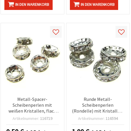
IN DEN WARENKORB
IN DEN WARENKORB
Metall-Spacer-
Runde Metall-
Scheibenperlen mit
Scheibenperlen
weißen Kristallen, flach
(Rondelle) mit Kristallen,
rund 5x2 mm, Loch 1 mm,
silberfarben, 12 mm - 10
Artikelnummer:
116719
Artikelnummer:
116594
Qualität A, 10er Pack –
Stück
Zwischenperlen/Abstandhalter