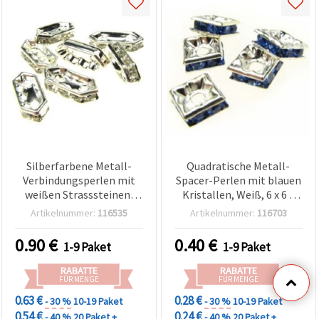
Silberfarbene Metall-
Quadratische Metall-
Verbindungsperlen mit
Spacer-Perlen mit blauen
weißen Strasssteinen,
Kristallen, Weiß, 6 x 6 x
ovale 3-Loch-
2,5 mm, Loch: 1 mm,
Artikelnummer:
116535
Artikelnummer:
116703
Abstandhalter, 15 x 7 x 4
Qualität A — 5 Stück
mm, Loch Ø 1 mm, 10
0.90
€
0.40
€
1-9 Paket
1-9 Paket
Stück, für
Schmuckherstellung &
RABATTE
RABATTE
Basteln
FÜR MENGE
FÜR MENGE
0.63 €
0.28 €
- 30 %
10-19 Paket
- 30 %
10-19 Paket
0.54 €
0.24 €
- 40 %
20 Paket +
- 40 %
20 Paket +