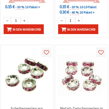
0.35 €
0.35 €
- 30 %
10 Paket +
- 30 %
10-19 Paket
0.30 €
- 40 %
20 Paket +
IN DEN WARENKORB
IN DEN WARENKORB
Scheibenperlen aus
Metall-Zwischenperlen in