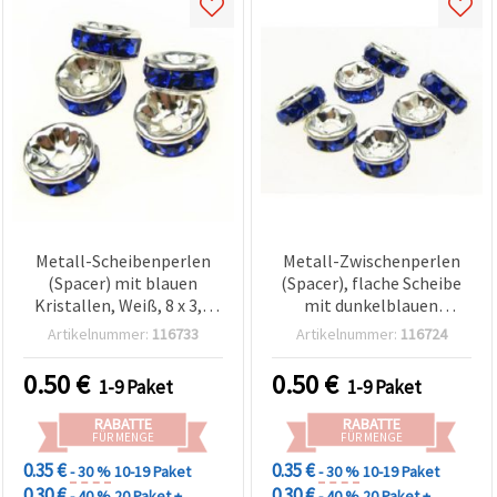
Metall-Scheibenperlen
Metall-Zwischenperlen
(Spacer) mit blauen
(Spacer), flache Scheibe
Kristallen, Weiß, 8 x 3,5
mit dunkelblauen
mm, Loch 1,5 mm,
Kristallen, Farbe: Weiß,
Artikelnummer:
116733
Artikelnummer:
116724
Schmuckzubehör &
6x3 mm, Loch: 1 mm,
Bastelbedarf, 10 Stück
Qualität A – 10 Stück
0.50
€
0.50
€
1-9 Paket
1-9 Paket
RABATTE
RABATTE
FÜR MENGE
FÜR MENGE
0.35 €
0.35 €
- 30 %
10-19 Paket
- 30 %
10-19 Paket
0.30 €
0.30 €
- 40 %
20 Paket +
- 40 %
20 Paket +