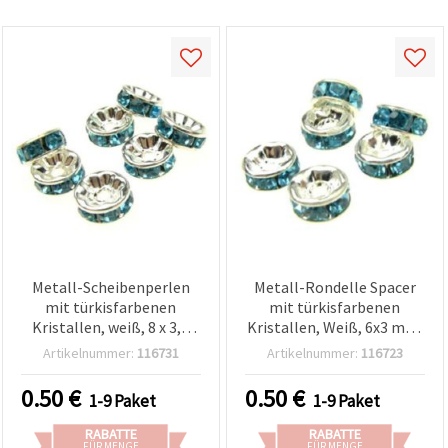
Metall-Scheibenperlen
Metall-Rondelle Spacer
mit türkisfarbenen
mit türkisfarbenen
Kristallen, weiß, 8 x 3,5
Kristallen, Weiß, 6x3 mm,
mm, Loch: 1,5 mm,
Loch: 1 mm, A-Qualität –
Artikelnummer:
116731
Artikelnummer:
116723
Qualität A, 10 Stück
10 Stück
0.50
€
0.50
€
1-9 Paket
1-9 Paket
RABATTE
RABATTE
FÜR MENGE
FÜR MENGE