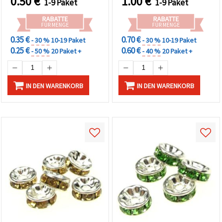
0.50
€
1.00
€
1-9 Paket
1-9 Paket
für Schmuckherstellung
und Bastelbedarf
RABATTE
RABATTE
FÜR MENGE
FÜR MENGE
0.35 €
0.70 €
- 30 %
10-19 Paket
- 30 %
10-19 Paket
0.25 €
0.60 €
- 50 %
20 Paket +
- 40 %
20 Paket +
IN DEN WARENKORB
IN DEN WARENKORB