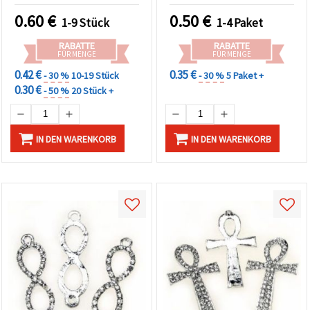
Schmuck und
0.60
€
0.50
€
1-9 Stück
1-4 Paket
Schmuckherstellung
RABATTE
RABATTE
FÜR MENGE
FÜR MENGE
0.42 €
0.35 €
- 30 %
10-19 Stück
- 30 %
5 Paket +
0.30 €
- 50 %
20 Stück +
IN DEN WARENKORB
IN DEN WARENKORB