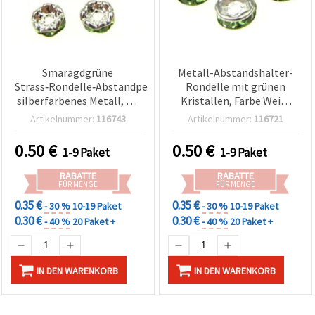
Smaragdgrüne
Metall-Abstandshalter-
Strass‑Rondelle‑Abstandperlen,
Rondelle mit grünen
silberfarbenes Metall, 6 x
Kristallen, Farbe Weiß,
3 mm, Loch 1,5 mm,
6x3 mm, Loch: 1 mm,
Artikelnummer:
116743
Artikelnummer:
116721
A‑Qualität, 10er‑Pack für
Qualität A, Packung mit
Schmuckherstellung
10 Stk.
0.50
€
0.50
€
1-9 Paket
1-9 Paket
RABATTE
RABATTE
FÜR MENGE
FÜR MENGE
0.35 €
0.35 €
- 30 %
10-19 Paket
- 30 %
10-19 Paket
0.30 €
0.30 €
- 40 %
20 Paket +
- 40 %
20 Paket +
IN DEN WARENKORB
IN DEN WARENKORB