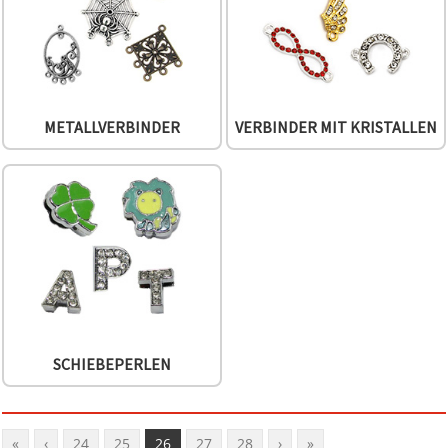
METALLVERBINDER
VERBINDER MIT KRISTALLEN
SCHIEBEPERLEN
«
‹
24
25
26
27
28
›
»