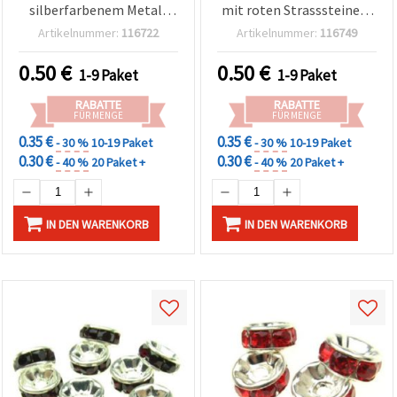
silberfarbenem Metall
mit roten Strasssteinen,
mit schwarzem Strass,
6 x 3 mm, Loch 1,5 mm,
Artikelnummer:
116722
Artikelnummer:
116749
Scheibenform, 6x3 mm,
Qualität A – 10er-Pack für
Loch 1 mm, A-Qualität,
DIY Schmuckherstellung
0.50
€
0.50
€
1-9 Paket
1-9 Paket
Weiß, Packung mit 10
Stück
RABATTE
RABATTE
FÜR MENGE
FÜR MENGE
0.35 €
0.35 €
- 30 %
10-19 Paket
- 30 %
10-19 Paket
0.30 €
0.30 €
- 40 %
20 Paket +
- 40 %
20 Paket +
IN DEN WARENKORB
IN DEN WARENKORB