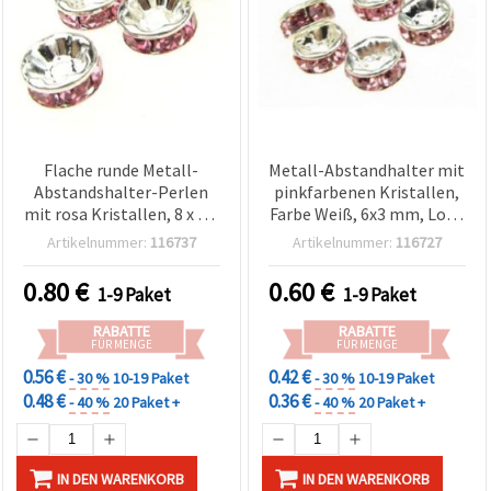
Flache runde Metall-
Metall-Abstandhalter mit
Abstandshalter-Perlen
pinkfarbenen Kristallen,
mit rosa Kristallen, 8 x 3,5
Farbe Weiß, 6x3 mm, Loch
mm, Loch: 1,5 mm, Weiß,
1 mm, Qualität A – 10
Artikelnummer:
116737
Artikelnummer:
116727
Qualität A – 10 Stück
Stück
0.80
€
0.60
€
1-9 Paket
1-9 Paket
RABATTE
RABATTE
FÜR MENGE
FÜR MENGE
0.56 €
0.42 €
- 30 %
10-19 Paket
- 30 %
10-19 Paket
0.48 €
0.36 €
- 40 %
20 Paket +
- 40 %
20 Paket +
IN DEN WARENKORB
IN DEN WARENKORB