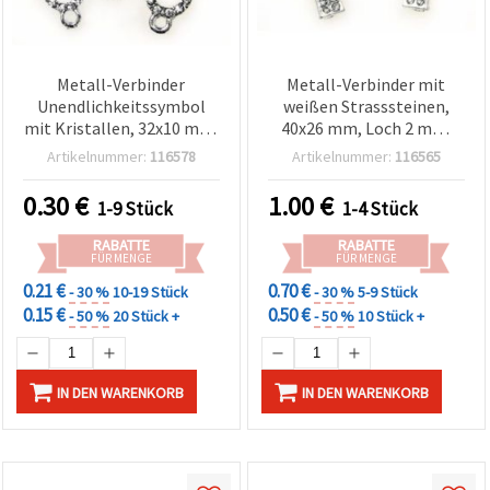
Metall-Verbinder
Metall-Verbinder mit
Unendlichkeitssymbol
weißen Strasssteinen,
mit Kristallen, 32x10 mm,
40x26 mm, Loch 2 mm,
Loch 2 mm, Weiß –
Farbe Weiß, für
Artikelnummer:
116578
Artikelnummer:
116565
Schmuckherstellung &
Schmuckherstellung &
Bastelbedarf
Basteln
0.30
€
1.00
€
1-9 Stück
1-4 Stück
RABATTE
RABATTE
FÜR MENGE
FÜR MENGE
0.21 €
0.70 €
- 30 %
10-19 Stück
- 30 %
5-9 Stück
0.15 €
0.50 €
- 50 %
20 Stück +
- 50 %
10 Stück +
IN DEN WARENKORB
IN DEN WARENKORB