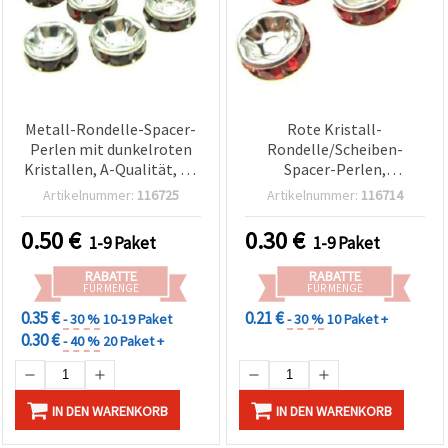
Metall-Rondelle-Spacer-
Rote Kristall-
Perlen mit dunkelroten
Rondelle/Scheiben-
Kristallen, A-Qualität, 6 x
Spacer-Perlen,
3 mm, Loch: 1 mm,
Metallfarbe Weiß, 8 x 3,5
Artikelnummer:
116725
Artikelnummer:
116714
silberfarben, weiße Basis
mm, Loch 2 mm, Qualität
– 10 Stück
B, Schmuckzubehör, 10
0.50
€
0.30
€
1-9 Paket
1-9 Paket
Stück
RABATTE
RABATTE
FÜR MENGE
FÜR MENGE
0.35 €
0.21 €
- 30 %
10-19 Paket
- 30 %
10 Paket +
0.30 €
- 40 %
20 Paket +
IN DEN WARENKORB
IN DEN WARENKORB