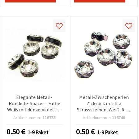
Elegante Metall-
Metall-Zwischenperlen
Rondelle-Spacer – Farbe
Zickzack mit lila
Weiß mit dunkelvioletten
Strasssteinen, Weiß, 6 x 3
Kristallen, 8 x 3,5 mm,
mm, Loch 1,5 mm,
Artikelnummer:
116735
Artikelnummer:
116748
Loch 1,5 mm, Qualität A –
Qualität A – 10 Stück
10 Stk. für funkelnden DIY-
0.50
€
0.50
€
1-9 Paket
1-9 Paket
Schmuck