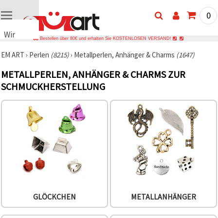
0
Wir
Bestellen über 80€ und erhalten Sie KOSTENLOSEN VERSAND!
verwenden
EM ART
›
Perlen
(8215)
›
Metallperlen, Anhänger & Charms
(1647)
Cookies
🍪 Wir
METALLPERLEN, ANHÄNGER & CHARMS ZUR
verwenden
SCHMUCKHERSTELLUNG
Cookies
und
ähnliche
Technologien,
um das
ordnungsgemäße
Funktionieren
der Website
sicherzustellen,
Ihr
Nutzungserlebnis
zu
verbessern
und, mit
Ihrer
GLÖCKCHEN
METALLANHÄNGER
Einwilligung,
den
Datenverkehr