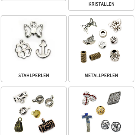
können Sie
KRISTALLEN
jederzeit
ändern
oder
widerrufen.
Impressum
Datenschutzerklärung
Cookie-
Richtlinie
Alle
akzeptieren
Cookie-
STAHLPERLEN
METALLPERLEN
Einstellungen