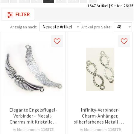
1647 Artikel | Seiten 26/35
FILTER
Anzeigen nach:
Artikel pro Seite:
Elegante Engelsflügel-
Infinity-Verbinder-
Verbinder – Metall-
Charm-Anhänger,
Charms mit Kristallen,
silberfarbenes Metall mit
Farbe Weiß, 56 x 13 mm,
Kristallen, 33x10x2 mm,
Artikelnummer:
116575
Artikelnummer:
116579
Loch 2 mm, für DIY-
Loch 2 mm – 2 Stück