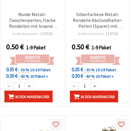
Runde Metall-
Silberfarbene Metall-
Zwischenperlen, flache
Rondelle Abstandhalter-
Rondellen mit braunen
Perlen (Spacer) mit
Kristallen, Farbe Weiß, 8 x
grünen Strasssteinen, 8 x
Artikelnummer:
116728
Artikelnummer:
116729
3,5 mm, Loch 1,5 mm
3,5 mm, Loch 1,5 mm,
(Qualität A) – 10 Stück
Qualität A, 10er-Pack
0.50
€
0.50
€
1-9 Paket
1-9 Paket
RABATTE
RABATTE
FÜR MENGE
FÜR MENGE
0.35 €
0.35 €
- 30 %
10-19 Paket
- 30 %
10-19 Paket
0.30 €
0.30 €
- 40 %
20 Paket +
- 40 %
20 Paket +
IN DEN WARENKORB
IN DEN WARENKORB