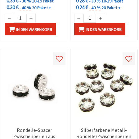
0.35 €
0.28 €
- 30 %
10-19 Paket
- 30 %
10-19 Paket
0.30 €
0.24 €
- 40 %
20 Paket +
- 40 %
20 Paket +
IN DEN WARENKORB
IN DEN WARENKORB
Rondelle-Spacer
Silberfarbene Metall-
Zwischenperlen aus
Rondelle/Zwischenperlen