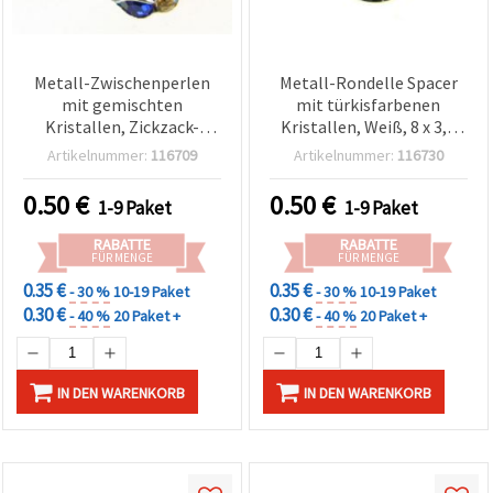
Metall-Zwischenperlen
Metall-Rondelle Spacer
mit gemischten
mit türkisfarbenen
Kristallen, Zickzack-
Kristallen, Weiß, 8 x 3,5
Design, 6x3 mm, Loch 1
mm, Loch: 1,5 mm,
Artikelnummer:
116709
Artikelnummer:
116730
mm, Qualität A, Farbe
Qualität A, 10 Stück
Weiß – 10 Stück
0.50
€
0.50
€
1-9 Paket
1-9 Paket
RABATTE
RABATTE
FÜR MENGE
FÜR MENGE
0.35 €
0.35 €
- 30 %
10-19 Paket
- 30 %
10-19 Paket
0.30 €
0.30 €
- 40 %
20 Paket +
- 40 %
20 Paket +
IN DEN WARENKORB
IN DEN WARENKORB