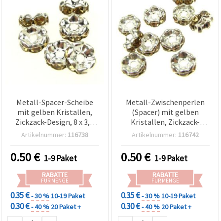
Metall-Spacer-Scheibe
Metall-Zwischenperlen
mit gelben Kristallen,
(Spacer) mit gelben
Zickzack-Design, 8 x 3,5
Kristallen, Zickzack-
mm, Loch 1,5 mm,
Design, 6x3 mm, Loch 1,5
Artikelnummer:
116738
Artikelnummer:
116742
Qualität A, Farbe Weiß –
mm, weiß, Qualität A – 10
10 Stück
Stück
0.50
€
0.50
€
1-9 Paket
1-9 Paket
RABATTE
RABATTE
FÜR MENGE
FÜR MENGE
0.35 €
0.35 €
- 30 %
10-19 Paket
- 30 %
10-19 Paket
0.30 €
0.30 €
- 40 %
20 Paket +
- 40 %
20 Paket +