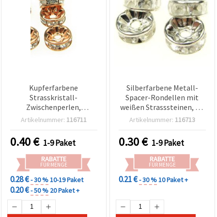
Kupferfarbene
Silberfarbene Metall-
Strasskristall-
Spacer-Rondellen mit
Zwischenperlen,
weißen Strasssteinen, 8 x
Rondelle/Scheibe
3,5 mm, Loch 1,5 mm,
Artikelnummer:
116711
Artikelnummer:
116713
(Spacer), 8 x 3,5 mm, Loch
Qualität B – 10 Stück
1,5 mm – für Armbänder &
0.40
€
0.30
€
1-9 Paket
1-9 Paket
Halsketten, DIY-
Schmuckherstellung
RABATTE
RABATTE
FÜR MENGE
FÜR MENGE
0.28 €
0.21 €
- 30 %
10-19 Paket
- 30 %
10 Paket +
0.20 €
- 50 %
20 Paket +