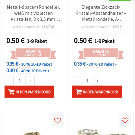
Metall-Spacer (Rondelle),
Elegante Zickzack-
weiß mit violetten
Kristall-Abstandhalter –
Kristallen, 8 x 3,5 mm,
Metallrondelle, A-
Loch: 1,5 mm, Qualität A,
Qualität, Weiß, 4 x 2 mm,
Artikelnummer:
116734
Artikelnummer:
116717
Packung mit 10 Stück
Bohrung 1 mm – 10 Stück
für DIY-Schmuck &
0.50
€
0.50
€
1-9 Paket
1-9 Paket
Basteln
RABATTE
RABATTE
FÜR MENGE
FÜR MENGE
0.35 €
0.35 €
- 30 %
10-19 Paket
- 30 %
10 Paket +
0.30 €
- 40 %
20 Paket +
IN DEN WARENKORB
IN DEN WARENKORB