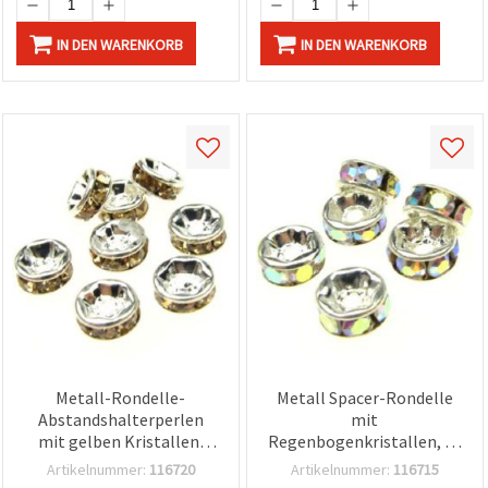
IN DEN WARENKORB
IN DEN WARENKORB
Metall-Rondelle-
Metall Spacer-Rondelle
Abstandshalterperlen
mit
mit gelben Kristallen,
Regenbogenkristallen, A-
Farbe Weiß, 6 x 3 mm,
Qualität, 6 x 3 mm, Loch: 1
Artikelnummer:
116720
Artikelnummer:
116715
Loch: 1 mm, Qualität A -
mm, silberfarben, weiß –