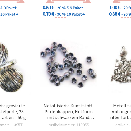
0.80 €
1.00 €
5-9 Paket
- 20 %
5-9 Paket
- 20 
0.70 €
0.88 €
10 Paket +
- 30 %
10 Paket +
- 30 
rte gravierte
Metallisierte Kunststoff-
Metallis
telperle, 28
Perlenkappen, Hutform
Anhänger
farben – 50 g
mit schwarzem Rand,
silberfarb
silberfarben, 11 x 5 mm,
mmer:
113957
Artikelnummer:
113955
Artikeln
Loch: 1 mm – 50 g (ca. 220