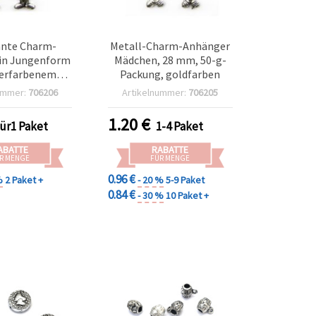
nte Charm-
Metall-Charm-Anhänger
in Jungenform
Mädchen, 28 mm, 50-g-
berfarbenem
Packung, goldfarben
40 mm - 50 g,
ummer:
706206
Artikelnummer:
706205
ür Halsketten,
der & DIY-
1.20
€
für1 Paket
1-4 Paket
ckprojekte
ABATTE
RABATTE
R MENGE
FÜR MENGE
0.96 €
%
2 Paket +
- 20 %
5-9 Paket
0.84 €
- 30 %
10 Paket +