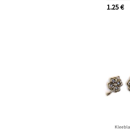
1.25
€
Kleebla