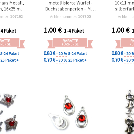
 aus Metall,
metallisierte Würfel-
10x11 mm
n, 16x25 mm,
Buchstabenperlen – Mix,
silberfar
 – 20 g (~36
6,5 x 6,5 mm, Loch 3,5
St
mmer:
107292
Artikelnummer:
107800
Artikeln
tk.)
mm, ca. 110 Stk. (20 g) –
Schmuckh
perfekt für
B
1.00
€
1.00
€
-4 Paket
1-4 Paket
personalisierten
Schmuck, Armbänder &
BATTE
RABATTE
R
DIY-Bastelprojekte
 MENGE
FÜR MENGE
FÜ
0.80 €
0.80 €
5-24 Paket
- 20 %
5-24 Paket
- 20 
0.70 €
0.70 €
25 Paket +
- 30 %
25 Paket +
- 30 