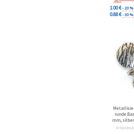
1.00 €
- 20 %
0.88 €
- 30 %
Metallisie
runde Bas
mm, silber
Artikelnu