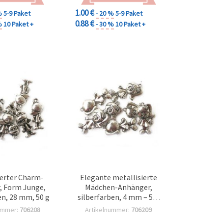
1.00 €
%
5-9 Paket
- 20 %
5-9 Paket
0.88 €
%
10 Paket +
- 30 %
10 Paket +
ierter Charm-
Elegante metallisierte
, Form Junge,
Mädchen-Anhänger,
en, 28 mm, 50 g
silberfarben, 4 mm – 50-
g-Pack, perfekt für DIY-
ummer:
706208
Artikelnummer:
706209
Schmuckherstellung &