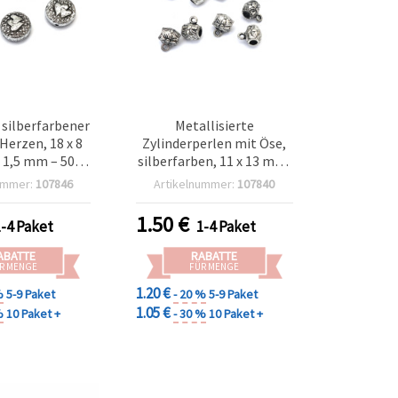
 silberfarbener
Metallisierte
 Herzen, 18 x 8
Zylinderperlen mit Öse,
1,5 mm – 50 g
silberfarben, 11 x 13 mm,
 30 Stk.)
Loch 4 mm, 50 g (ca. 90
ummer:
107846
Artikelnummer:
107840
Stk.)
1.50
€
1-4 Paket
1-4 Paket
ABATTE
RABATTE
R MENGE
FÜR MENGE
1.20 €
%
5-9 Paket
- 20 %
5-9 Paket
1.05 €
%
10 Paket +
- 30 %
10 Paket +