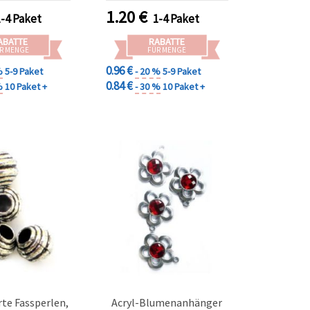
kreative Bastelprojekte
1.20
€
1-4 Paket
1-4 Paket
ABATTE
RABATTE
R MENGE
FÜR MENGE
0.96 €
%
5-9 Paket
- 20 %
5-9 Paket
0.84 €
%
10 Paket +
- 30 %
10 Paket +
rte Fassperlen,
Acryl-Blumenanhänger