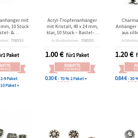
tanhänger mit
Acryl-Tropfenanhänger
Charma
5 mm, 10 Stück
mit Kristall, 40 x 24 mm,
Anhänger 
stel- &
klar, 10 Stück – Bastel- &
aus sil
kzubehör
Schmuckanhänger
Metall, 
mmer:
706553
Artikelnummer:
706550
Artikeln
perfekt f
Armbän
1.00
€
1.20
€
ür1 Paket
für1 Paket
Schmu
BATTE
RABATTE
R
 MENGE
FÜR MENGE
FÜ
0.30 €
0.84 €
2-9 Paket
- 70 %
2 Paket +
- 30 
10 Paket +