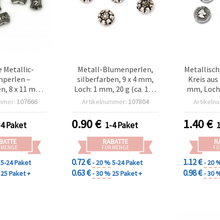
 Metallic-
Metall-Blumenperlen,
Metallisch
nperlen –
silberfarben, 9 x 4 mm,
Kreis aus
en, 8 x 11 mm,
Loch: 1 mm, 20 g (ca. 110
mm, Loch 
0 g) – Ideal für
Stk.)
(ca.
mmer:
107666
Artikelnummer:
107804
Artikeln
erstellung,
eiten & DIY-
0.90
€
1.40
€
-4 Paket
1-4 Paket
behör
BATTE
RABATTE
R
 MENGE
FÜR MENGE
FÜ
0.72 €
1.12 €
5-24 Paket
- 20 %
5-24 Paket
- 20 
0.63 €
0.98 €
25 Paket +
- 30 %
25 Paket +
- 30 