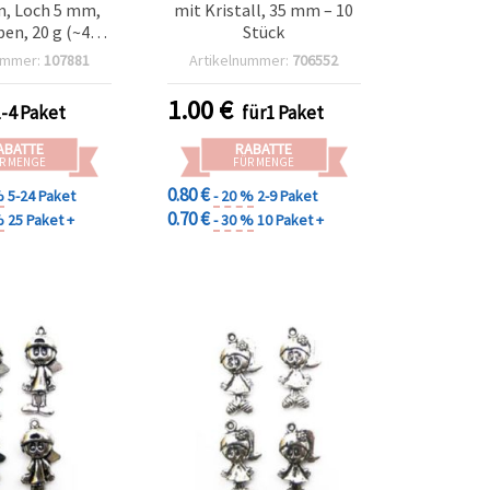
, Loch 5 mm,
mit Kristall, 35 mm – 10
ben, 20 g (~40
Stück
k.), für
ummer:
107881
Artikelnummer:
706552
erstellung &
asteln
1.00
€
1-4 Paket
für1 Paket
ABATTE
RABATTE
R MENGE
FÜR MENGE
0.80 €
%
5-24 Paket
- 20 %
2-9 Paket
0.70 €
%
25 Paket +
- 30 %
10 Paket +