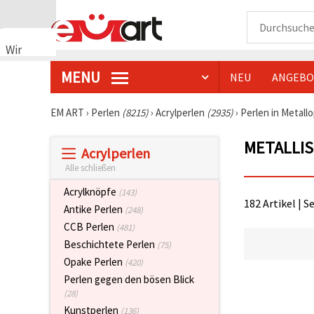
Wir
verwenden
MENU
NEU
ANGEBO
Cookies
🍪 Wir
verwenden
EM ART
›
Perlen
(8215)
›
Acrylperlen
(2935)
›
Perlen in Metall
Cookies
und
METALLI
ähnliche
Acrylperlen
Technologien,
um das
Alle schließen
ordnungsgemäße
Funktionieren
Acrylknöpfe
(143)
der Website
182 Artikel | S
Antike Perlen
(248)
sicherzustellen,
Ihr
CCB Perlen
(481)
Nutzungserlebnis
Beschichtete Perlen
(75)
zu
verbessern
Opake Perlen
(420)
und, mit
Perlen gegen den bösen Blick
Ihrer
Einwilligung,
(28)
den
Kunstperlen
(136)
Datenverkehr