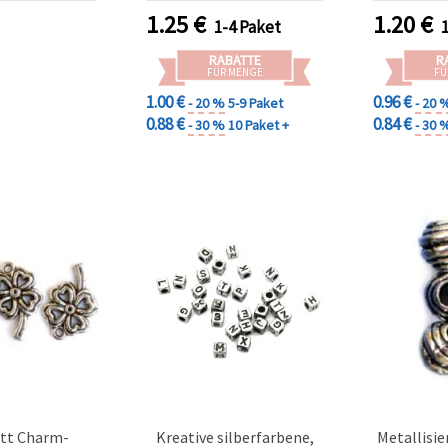
Stk.)
1.25
€
1.20
€
1-4 Paket
RABATTE
R
FÜR MENGE
FÜ
1.00 €
0.96 €
- 20 %
5-9 Paket
- 20 
0.88 €
0.84 €
- 30 %
10 Paket +
- 30 
tt Charm-
Kreative silberfarbene,
Metallisie