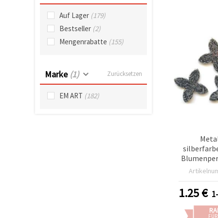
können Sie
jederzeit
Auf Lager
(179)
ändern
oder
Bestseller
(2)
widerrufen.
Mengenrabatte
(155)
Impressum
Datenschutzerklärung
Cookie-
Richtlinie
Marke
(1)
Zurücksetzen
Alle
EM ART
(182)
akzeptieren
Cookie-
Einstellungen
Metal
silberfarb
Blumenperl
Artikelnu
1.25
€
1
RA
FÜR