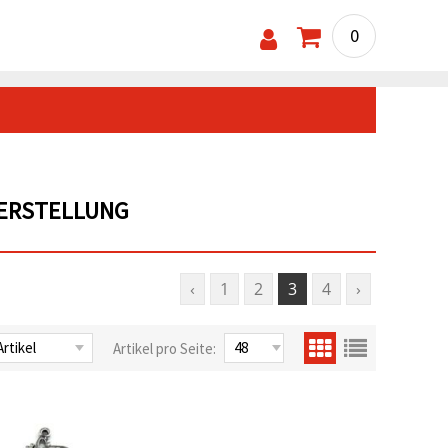
0
HERSTELLUNG
‹
1
2
3
4
›
Artikel pro Seite: