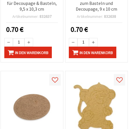
für Decoupage & Basteln,
zum Basteln und
9,5 x 10,3 cm
Decoupage, 9 x 10 cm
Artikelnummer:
832637
Artikelnummer:
832638
0.70
€
0.70
€
IN DEN WARENKORB
IN DEN WARENKORB