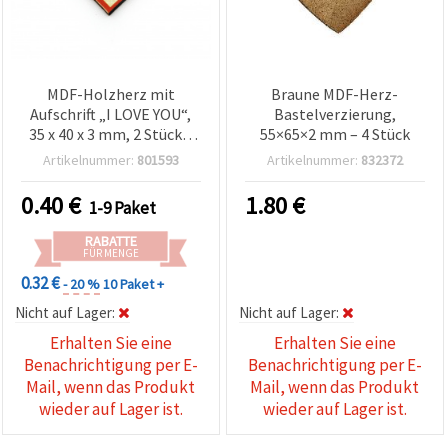
MDF-Holzherz mit
Braune MDF-Herz-
Aufschrift „I LOVE YOU“,
Bastelverzierung,
35 x 40 x 3 mm, 2 Stück –
55×65×2 mm – 4 Stück
Basteln & Deko
Artikelnummer:
801593
Artikelnummer:
832372
0.40
€
1.80
€
1-9 Paket
RABATTE
FÜR MENGE
0.32 €
- 20 %
10 Paket +
Nicht auf Lager:
Nicht auf Lager:
Erhalten Sie eine
Erhalten Sie eine
Benachrichtigung per E-
Benachrichtigung per E-
Mail, wenn das Produkt
Mail, wenn das Produkt
wieder auf Lager ist.
wieder auf Lager ist.