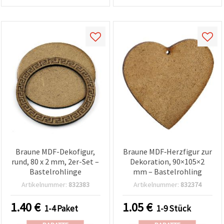
Braune MDF-Dekofigur,
Braune MDF‑Herzfigur zur
rund, 80 x 2 mm, 2er-Set –
Dekoration, 90×105×2
Bastelrohlinge
mm – Bastelrohling
Artikelnummer:
832383
Artikelnummer:
832374
1.40
€
1.05
€
1-4 Paket
1-9 Stück