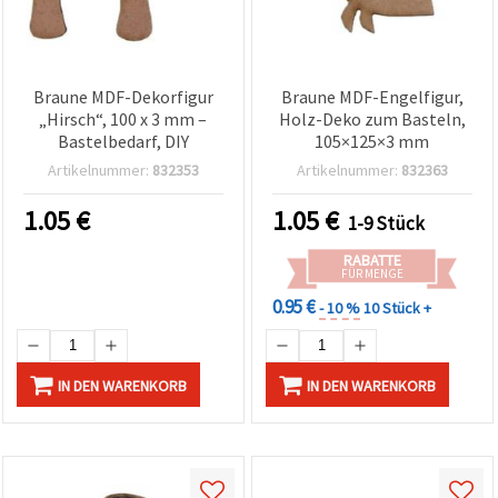
Braune MDF-Dekorfigur
Braune MDF-Engelfigur,
„Hirsch“, 100 x 3 mm –
Holz-Deko zum Basteln,
Bastelbedarf, DIY
105×125×3 mm
Artikelnummer:
832353
Artikelnummer:
832363
1.05
€
1.05
€
1-9 Stück
RABATTE
FÜR MENGE
0.95 €
- 10 %
10 Stück +
IN DEN WARENKORB
IN DEN WARENKORB