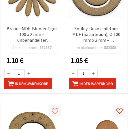
Braune MDF-Blumenfigur
Smiley-Dekoschild aus
100 x 2 mm –
MDF (naturbraun), Ø 100
unbehandelter
mm x 2 mm –
Bastelrohling zum
unbehandelter
Artikelnummer:
832387
Artikelnummer:
832388
Bemalen, für Decoupage
Bastelrohling zum
& Wanddeko
Bemalen, Decoupage &
1.10
€
1.05
€
als Wanddeko
IN DEN WARENKORB
IN DEN WARENKORB