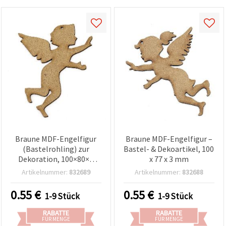
Braune MDF-Engelfigur
Braune MDF-Engelfigur –
(Bastelrohling) zur
Bastel- & Dekoartikel, 100
Dekoration, 100×80×3
x 77 x 3 mm
mm
Artikelnummer:
832689
Artikelnummer:
832688
0.55
€
0.55
€
1-9 Stück
1-9 Stück
RABATTE
RABATTE
FÜR MENGE
FÜR MENGE