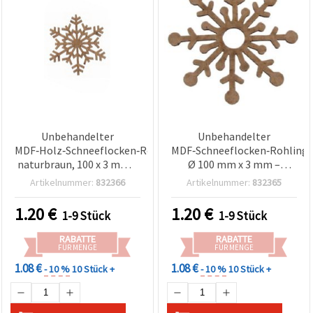
Unbehandelter
Unbehandelter
MDF‑Holz‑Schneeflocken‑Rohling,
MDF‑Schneeflocken‑Rohling
naturbraun, 100 x 3 mm –
Ø 100 mm x 3 mm –
zum Bemalen,
naturbelassenes
Artikelnummer:
832366
Artikelnummer:
832365
DIY‑Bastelteil für
Holzornament zum
Weihnachtsanhänger &
Bemalen, Decoupage, DIY
1.20
€
1.20
€
1-9 Stück
1-9 Stück
rustikale Weihnachtsdeko
& Weihnachtsbasteln
RABATTE
RABATTE
FÜR MENGE
FÜR MENGE
1.08 €
1.08 €
- 10 %
10 Stück +
- 10 %
10 Stück +