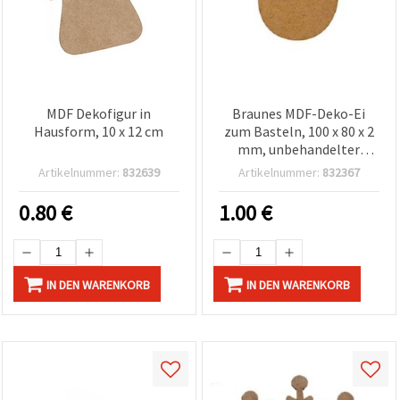
MDF Dekofigur in
Braunes MDF-Deko-Ei
Hausform, 10 x 12 cm
zum Basteln, 100 x 80 x 2
mm, unbehandelter
Bastelrohling zum
Artikelnummer:
832639
Artikelnummer:
832367
Bemalen, Decoupage &
Wanddeko
0.80
€
1.00
€
IN DEN WARENKORB
IN DEN WARENKORB