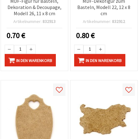
MDF-Figur für Basteln,
MDF-Dekofigur zum
Dekoration & Decoupage,
Basteln, Modell 22, 12 x 8
Modell 26, 11 x 8 cm
cm
Artikelnummer:
832913
Artikelnummer:
832912
0.70
€
0.80
€
IN DEN WARENKORB
IN DEN WARENKORB