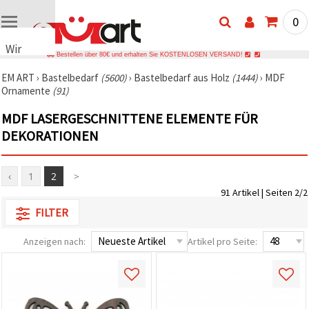
0
Wir
Bestellen über 80€ und erhalten Sie KOSTENLOSEN VERSAND!
verwenden
EM ART
›
Bastelbedarf
(5600)
›
Bastelbedarf aus Holz
(1444)
›
MDF
Cookies
Ornamente
(91)
🍪 Wir
verwenden
MDF LASERGESCHNITTENE ELEMENTE FÜR
Cookies
und
DEKORATIONEN
ähnliche
Technologien,
um das
‹
1
2
>
ordnungsgemäße
Funktionieren
91 Artikel | Seiten 2/2
der Website
sicherzustellen,
FILTER
Ihr
Nutzungserlebnis
Anzeigen nach:
Artikel pro Seite:
zu
verbessern
und, mit
Ihrer
Einwilligung,
den
Datenverkehr