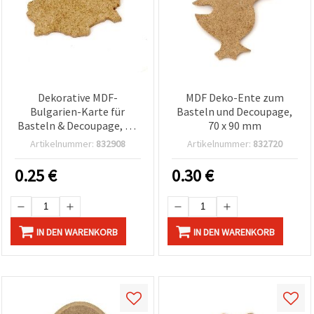
Dekorative MDF-
MDF Deko-Ente zum
Bulgarien-Karte für
Basteln und Decoupage,
Basteln & Decoupage, 4 x
70 x 90 mm
6 cm
Artikelnummer:
832908
Artikelnummer:
832720
0.25
€
0.30
€
IN DEN WARENKORB
IN DEN WARENKORB