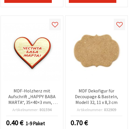
können Sie
jederzeit
ändern
oder
widerrufen.
Impressum
Datenschutzerklärung
Cookie-
Richtlinie
Alle
akzeptieren
Cookie-
Einstellungen
MDF-Holzherz mit
MDF Dekofigur für
Aufschrift „HAPPY BABA
Decoupage & Basteln,
MARTA“, 35×40×3 mm, 2
Modell 32, 11 x 8,3 cm
Stück – Bastel- & Deko-
Artikelnummer:
801594
Artikelnummer:
832909
Element
0.40
€
0.70
€
1-9 Paket