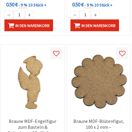
0.50 €
0.50 €
- 9 %
10 Stück +
- 9 %
10 Stück +
IN DEN WARENKORB
IN DEN WARENKORB
Braune MDF-Engelfigur
Braune MDF-Blütenfigur,
zum Basteln &
100 x 2 mm –