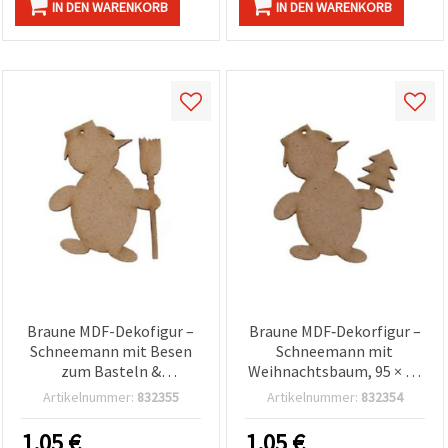
IN DEN WARENKORB
IN DEN WARENKORB
Braune MDF-Dekofigur –
Braune MDF‑Dekorfigur –
Schneemann mit Besen
Schneemann mit
zum Basteln &
Weihnachtsbaum, 95 × 80
Dekorieren, 100 x 73 x 3
× 3 mm, Weihnachtsdeko
Artikelnummer:
832355
Artikelnummer:
832354
mm
zum Basteln
1.05
€
1.05
€