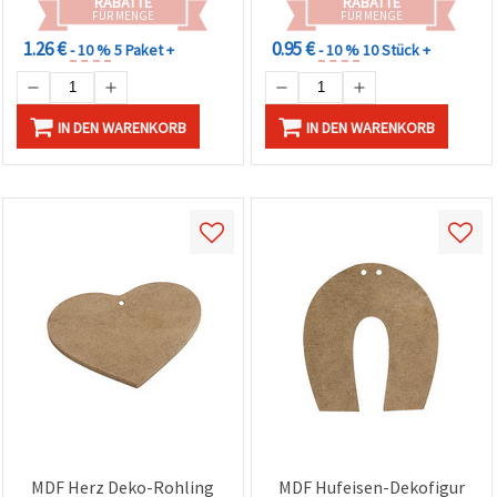
RABATTE
RABATTE
FÜR MENGE
FÜR MENGE
1.26 €
0.95 €
- 10 %
5 Paket +
- 10 %
10 Stück +
IN DEN WARENKORB
IN DEN WARENKORB
MDF Herz Deko-Rohling
MDF Hufeisen-Dekofigur