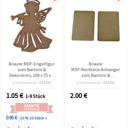
Braune MDF-Engelfigur
Braune
zum Basteln &
MDF‑Rechteck‑Anhänger
Dekorieren, 100 x 75 x 3
zum Basteln &
mm
Dekorieren, 70 x 50 x 3
Artikelnummer:
832362
Artikelnummer:
832351
mm – 5 Stück
1.05
€
2.00
€
1-9 Stück
RABATTE
FÜR MENGE
0.95 €
- 10 %
10 Stück +