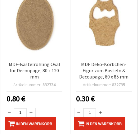
MDF-Bastelrohling Oval
MDF Deko-Körbchen-
für Decoupage, 80 x 120
Figur zum Basteln &
mm
Decoupage, 60 x 85 mm
Artikelnummer:
832734
Artikelnummer:
832735
0.80
€
0.30
€
IN DEN WARENKORB
IN DEN WARENKORB