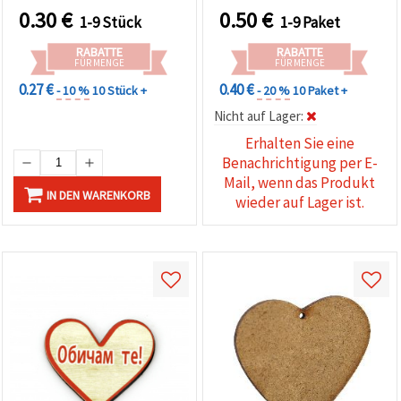
0.30
€
0.50
€
1-9 Stück
1-9 Paket
RABATTE
RABATTE
FÜR MENGE
FÜR MENGE
0.27 €
0.40 €
- 10 %
10 Stück +
- 20 %
10 Paket +
Nicht auf Lager:
Erhalten Sie eine
Benachrichtigung per E-
Mail, wenn das Produkt
IN DEN WARENKORB
wieder auf Lager ist.