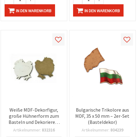
IN DEN WARENKORB
IN DEN WARENKORB
Weiße MDF-Dekorfigur,
Bulgarische Trikolore aus
große Hühnerform zum
MDF, 35 x 50 mm – 2er-Set
Basteln und Dekorieren,
(Basteldekor)
68 x 70 x 3 mm
Artikelnummer:
832316
Artikelnummer:
804239