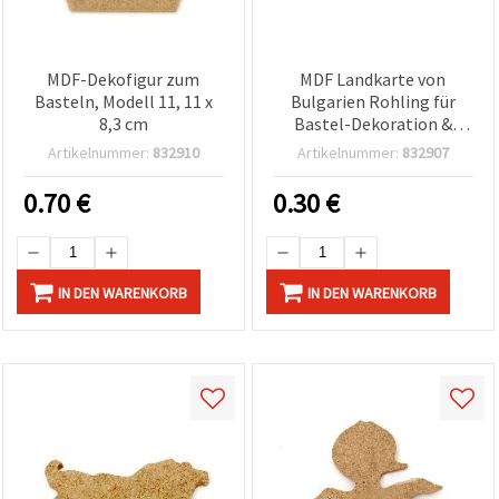
MDF-Dekofigur zum
MDF Landkarte von
Basteln, Modell 11, 11 x
Bulgarien Rohling für
8,3 cm
Bastel-Dekoration &
Decoupage/Serviettentechnik
Artikelnummer:
832910
Artikelnummer:
832907
6 x 10 cm, Nr. M132
0.70
€
0.30
€
IN DEN WARENKORB
IN DEN WARENKORB