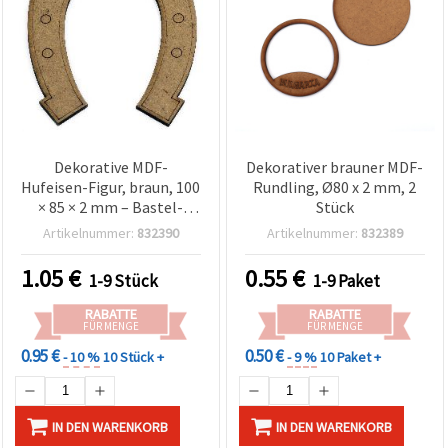
Dekorative MDF-
Dekorativer brauner MDF-
Hufeisen-Figur, braun, 100
Rundling, Ø80 x 2 mm, 2
× 85 × 2 mm – Bastel-
Stück
Deko
Artikelnummer:
832390
Artikelnummer:
832389
1.05
€
0.55
€
1-9 Stück
1-9 Paket
RABATTE
RABATTE
FÜR MENGE
FÜR MENGE
0.95 €
0.50 €
- 10 %
10 Stück +
- 9 %
10 Paket +
IN DEN WARENKORB
IN DEN WARENKORB