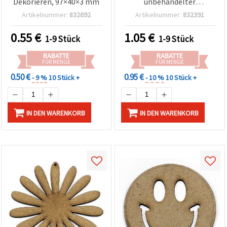
Dekorieren, 97×40×3 mm
unbehandelter
Bastelrohling zum
Artikelnummer:
832692
Artikelnummer:
832391
Bemalen, Decoupage &
als Wanddeko
0.55
€
1.05
€
1-9 Stück
1-9 Stück
RABATTE
RABATTE
FÜR MENGE
FÜR MENGE
0.50 €
0.95 €
- 9 %
10 Stück +
- 10 %
10 Stück +
IN DEN WARENKORB
IN DEN WARENKORB