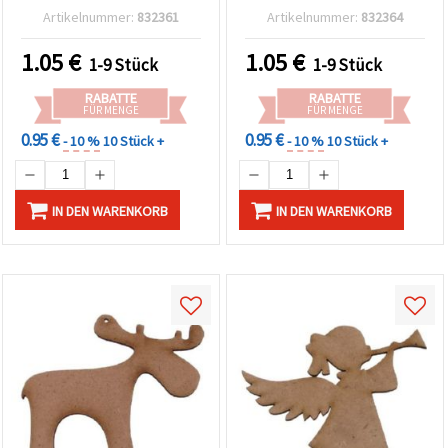
Artikelnummer:
832361
Artikelnummer:
832364
1.05
€
1.05
€
1-9 Stück
1-9 Stück
RABATTE
RABATTE
FÜR MENGE
FÜR MENGE
0.95 €
0.95 €
- 10 %
10 Stück +
- 10 %
10 Stück +
IN DEN WARENKORB
IN DEN WARENKORB