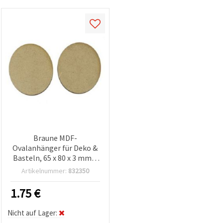
Braune MDF-
Ovalanhänger für Deko &
Basteln, 65 x 80 x 3 mm –
5 Stück
Artikelnummer:
832350
1.75
€
Nicht auf Lager: