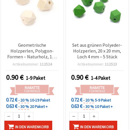
Geometrische
Set aus grünen Polyeder-
Holzperlen, Polygon-
Holzperlen, 20 x 20 mm,
Formen – Naturholz, 10 x
Loch 4 mm – 5 Stück
10 mm, Loch 3 mm, 10er-
Artikelnummer:
112524
Artikelnummer:
112523
Pack
0.90
€
0.90
€
1-9 Paket
1-4 Paket
RABATTE
RABATTE
FÜR MENGE
FÜR MENGE
0.72 €
0.72 €
- 20 %
10-19 Paket
- 20 %
5-9 Paket
0.63 €
0.63 €
- 30 %
20 Paket +
- 30 %
10 Paket +
IN DEN WARENKORB
IN DEN WARENKORB