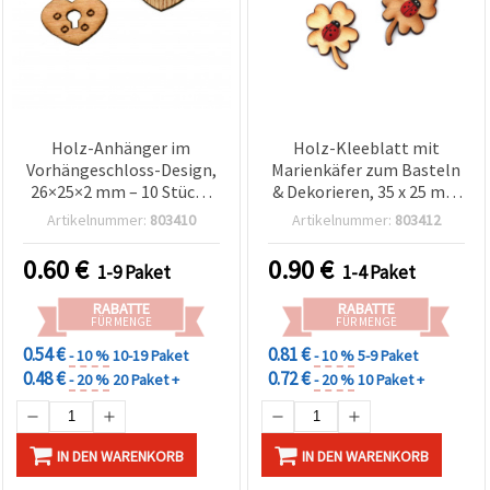
zu
analysieren
sowie
relevantere
Inhalte und
Werbung
anzuzeigen,
auch mit
Holz-Anhänger im
Holz-Kleeblatt mit
Unterstützung
Vorhängeschloss-Design,
Marienkäfer zum Basteln
unserer
26×25×2 mm – 10 Stück |
& Dekorieren, 35 x 25 mm
Partner für
Analyse
Bastelzubehör & Deko
– 5 St.
Artikelnummer:
803410
Artikelnummer:
803412
und
Marketing.
0.60
€
0.90
€
1-9 Paket
1-4 Paket
Sie können
alle
Cookies
RABATTE
RABATTE
akzeptieren,
FÜR MENGE
FÜR MENGE
ablehnen
0.54 €
0.81 €
- 10 %
10-19 Paket
- 10 %
5-9 Paket
oder Ihre
Auswahl in
0.48 €
0.72 €
- 20 %
20 Paket +
- 20 %
10 Paket +
den
Einstellungen
individuell
festlegen.
IN DEN WARENKORB
IN DEN WARENKORB
Ihre
Einwilligung