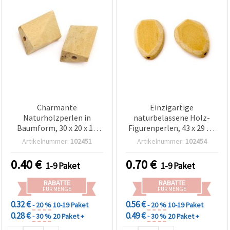
Charmante
Einzigartige
Naturholzperlen in
naturbelassene Holz-
Baumform, 30 x 20 x 12
Figurenperlen, 43 x 29 x 9
mm, 4 mm Loch – Set mit
mm, 3 mm Loch – 2er-Set
Artikelnummer:
102451
Artikelnummer:
102454
2 einzigartigen Stücken,
Deko-Elemente für
sortiert (Mix), für
Schmuckherstellung &
0.40
€
0.70
€
1-9 Paket
1-9 Paket
Schmuck & kreative DIY-
kreative DIY-
Bastelprojekte
Bastelprojekte
RABATTE
RABATTE
FÜR MENGE
FÜR MENGE
0.32 €
0.56 €
- 20 %
10-19 Paket
- 20 %
10-19 Paket
0.28 €
0.49 €
- 30 %
20 Paket +
- 30 %
20 Paket +