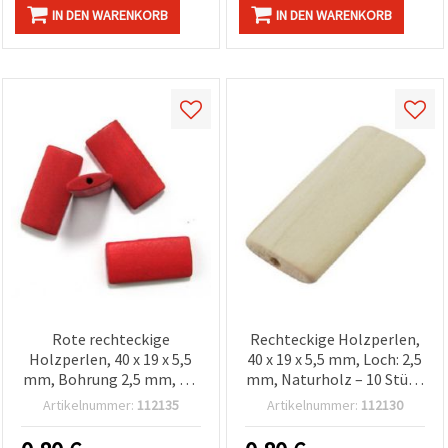
IN DEN WARENKORB
IN DEN WARENKORB
Rote rechteckige
Rechteckige Holzperlen,
Holzperlen, 40 x 19 x 5,5
40 x 19 x 5,5 mm, Loch: 2,5
mm, Bohrung 2,5 mm, für
mm, Naturholz – 10 Stück
DIY Schmuckherstellung
| Basteln &
Artikelnummer:
112135
Artikelnummer:
112130
& Basteln, 10 Stück
Schmuckherstellung