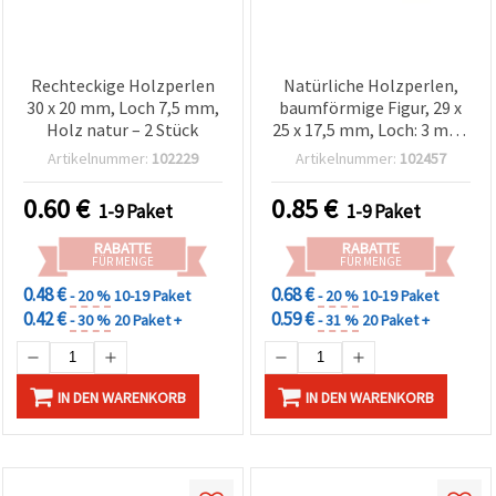
Rechteckige Holzperlen
Natürliche Holzperlen,
30 x 20 mm, Loch 7,5 mm,
baumförmige Figur, 29 x
Holz natur – 2 Stück
25 x 17,5 mm, Loch: 3 mm,
Holzfarbe – 2 Stück
Artikelnummer:
102229
Artikelnummer:
102457
0.60
€
0.85
€
1-9 Paket
1-9 Paket
RABATTE
RABATTE
FÜR MENGE
FÜR MENGE
0.48 €
0.68 €
- 20 %
10-19 Paket
- 20 %
10-19 Paket
0.42 €
0.59 €
- 30 %
20 Paket +
- 31 %
20 Paket +
IN DEN WARENKORB
IN DEN WARENKORB