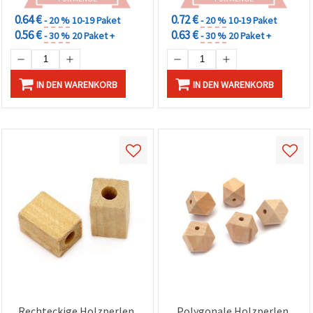
0.64 €
0.72 €
- 20 %
10-19 Paket
- 20 %
10-19 Paket
0.56 €
0.63 €
- 30 %
20 Paket +
- 30 %
20 Paket +
IN DEN WARENKORB
IN DEN WARENKORB
Rechteckige Holzperlen,
Polygonale Holzperlen,