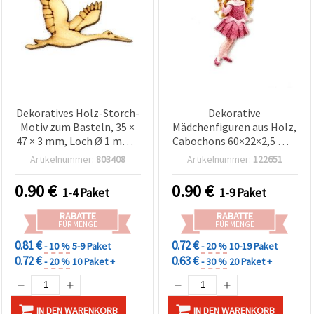
Dekoratives Holz-Storch-
Dekorative
Motiv zum Basteln, 35 ×
Mädchenfiguren aus Holz,
47 × 3 mm, Loch Ø 1 mm –
Cabochons 60×22×2,5 mm
10 Stück
– Ideal für Scrapbooking,
Artikelnummer:
803408
Artikelnummer:
122651
Basteln & DIY-Projekte,
4er-Set
0.90
€
0.90
€
1-4 Paket
1-9 Paket
RABATTE
RABATTE
FÜR MENGE
FÜR MENGE
0.81 €
0.72 €
- 10 %
5-9 Paket
- 20 %
10-19 Paket
0.72 €
0.63 €
- 20 %
10 Paket +
- 30 %
20 Paket +
IN DEN WARENKORB
IN DEN WARENKORB