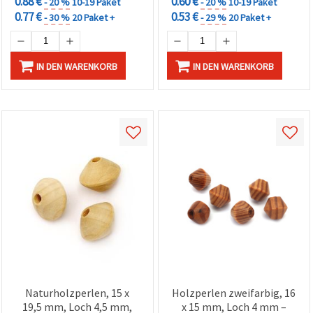
0.88 €
0.60 €
- 20 %
10-19 Paket
- 20 %
10-19 Paket
0.77 €
0.53 €
- 30 %
20 Paket +
- 29 %
20 Paket +
IN DEN WARENKORB
IN DEN WARENKORB
Naturholzperlen, 15 x
Holzperlen zweifarbig, 16
19,5 mm, Loch 4,5 mm,
x 15 mm, Loch 4 mm –