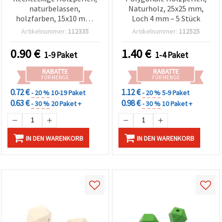
naturbelassen,
Naturholz, 25x25 mm,
holzfarben, 15x10 mm,
Loch 4 mm – 5 Stück
Loch 3 mm – 10 Stück
Artikelnummer:
112335
Artikelnummer:
112525
0.90
€
1.40
€
1-9 Paket
1-4 Paket
RABATTE
RABATTE
FÜR MENGE
FÜR MENGE
0.72 €
1.12 €
- 20 %
10-19 Paket
- 20 %
5-9 Paket
0.63 €
0.98 €
- 30 %
20 Paket +
- 30 %
10 Paket +
IN DEN WARENKORB
IN DEN WARENKORB