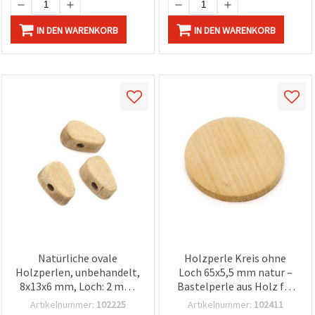
IN DEN WARENKORB
IN DEN WARENKORB
Natürliche ovale
Holzperle Kreis ohne
Holzperlen, unbehandelt,
Loch 65x5,5 mm natur –
8x13x6 mm, Loch: 2 mm,
Bastelperle aus Holz für
Naturfarbe, für
DIY &
Artikelnummer:
102225
Artikelnummer:
102411
Schmuckherstellung und
Schmuckherstellung