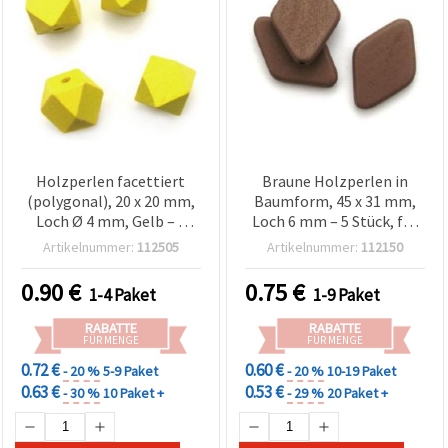
Holzperlen facettiert
Braune Holzperlen in
(polygonal), 20 x 20 mm,
Baumform, 45 x 31 mm,
Loch Ø 4 mm, Gelb – 5
Loch 6 mm – 5 Stück, für
Stück, für
Basteln &
Artikelnummer:
112505
Artikelnummer:
112150
Schmuckherstellung,
Schmuckherstellung
Armbänder, Ketten und
0.90
€
0.75
€
1-4 Paket
1-9 Paket
Dekoration
RABATTE
RABATTE
FÜR MENGE
FÜR MENGE
0.72 €
0.60 €
- 20 %
5-9 Paket
- 20 %
10-19 Paket
0.63 €
0.53 €
- 30 %
10 Paket +
- 29 %
20 Paket +