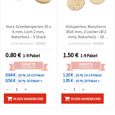
Holz-Scheibenperlen 35 x
Holzperlen, Münzform
6 mm, Loch 2 mm,
35x5 mm, 2 Löcher (Ø 2
Naturholz – 5 Stück
mm), Naturholz – 10
Stück
Artikelnummer:
102415
Artikelnummer:
102416
0.80
€
1.50
€
1-9 Paket
1-9 Paket
RABATTE
RABATTE
FÜR MENGE
FÜR MENGE
0.64 €
1.20 €
- 20 %
10-19 Paket
- 20 %
10-19 Paket
0.56 €
1.05 €
- 30 %
20 Paket +
- 30 %
20 Paket +
IN DEN WARENKORB
IN DEN WARENKORB