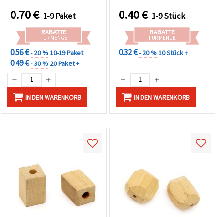
Basteln (DIY) - 10 Stück
0.70
€
0.40
€
1-9 Paket
1-9 Stück
RABATTE
RABATTE
FÜR MENGE
FÜR MENGE
0.56 €
0.32 €
- 20 %
10-19 Paket
- 20 %
10 Stück +
0.49 €
- 30 %
20 Paket +
IN DEN WARENKORB
IN DEN WARENKORB