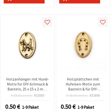
Holzanhänger mit Hund-
Holzplättchen mit
Motiv für DIY‑Schmuck &
Hufeisen-Motiv zum
Basteln, 25 x 15 x 2 mm,
Basteln & für DIY-
Bohrung 2 mm – 10 Stück
Schmuck, 25 x 15 x 2 mm,
Artikelnummer:
832885
Artikelnummer:
832886
Loch Ø 2 mm – 10 Stück
0.50
€
0.50
€
1-9 Paket
1-9 Paket