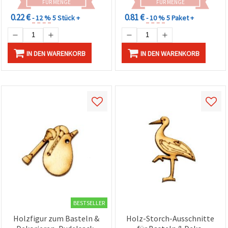
FÜR MENGE
FÜR MENGE
0.22 €
0.81 €
- 12 %
5 Stück +
- 10 %
5 Paket +
IN DEN WARENKORB
IN DEN WARENKORB
BESTSELLER
Holzfigur zum Basteln &
Holz-Storch-Ausschnitte