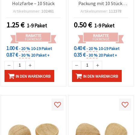
Holzfarbe – 10 Stück
Packung mit 10 Stück,
assortiert (gemischt)
Artikelnummer:
102461
Artikelnummer:
112378
1.25
€
0.50
€
1-9 Paket
1-9 Paket
RABATTE
RABATTE
FÜR MENGE
FÜR MENGE
1.00 €
0.40 €
- 20 %
10-19 Paket
- 20 %
10-19 Paket
0.87 €
0.35 €
- 30 %
20 Paket +
- 30 %
20 Paket +
IN DEN WARENKORB
IN DEN WARENKORB