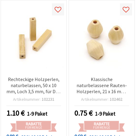
Rechteckige Holzperlen,
Klassische
naturbelassen, 50 x 10
naturbelassene Rauten-
mm, Loch 3,5 mm, für DIY-
Holzperlen, 21 x 16 mm,
Schmuck & Basteln – 4
Loch 4,5 mm – Set mit 5
Artikelnummer:
102231
Artikelnummer:
102462
Stück
Stück für
Schmuckherstellung &
1.10
€
0.75
€
1-9 Paket
1-9 Paket
Basteln
RABATTE
RABATTE
FÜR MENGE
FÜR MENGE