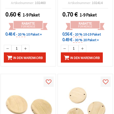
22x20x9 mm, Loch 1,5 mm
Stück, vielseitig für
Artikelnummer:
102460
Artikelnummer:
102414
– 2 Stück
Schmuckherstellung &
kreative DIY-
0.60
€
0.70
€
1-9 Paket
1-9 Paket
Bastelprojekte
RABATTE
RABATTE
FÜR MENGE
FÜR MENGE
0.48 €
0.56 €
- 20 %
10 Paket +
- 20 %
10-19 Paket
0.49 €
- 30 %
20 Paket +
IN DEN WARENKORB
IN DEN WARENKORB