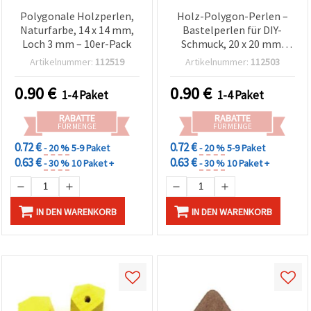
Polygonale Holzperlen,
Holz-Polygon-Perlen –
Naturfarbe, 14 x 14 mm,
Bastelperlen für DIY-
Loch 3 mm – 10er-Pack
Schmuck, 20 x 20 mm,
Loch 4 mm, Rot, 5 Stück
Artikelnummer:
112519
Artikelnummer:
112503
0.90
€
0.90
€
1-4 Paket
1-4 Paket
RABATTE
RABATTE
FÜR MENGE
FÜR MENGE
0.72 €
0.72 €
- 20 %
5-9 Paket
- 20 %
5-9 Paket
0.63 €
0.63 €
- 30 %
10 Paket +
- 30 %
10 Paket +
IN DEN WARENKORB
IN DEN WARENKORB