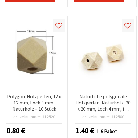
Polygon-Holzperlen, 12 x
Natürliche polygonale
12 mm, Loch 3 mm,
Holzperlen, Naturholz, 20
Naturholz – 10 Stück
x 20 mm, Loch 4 mm, für
Schmuck, Makramee &
Artikelnummer:
112520
Artikelnummer:
112500
Wohn-Deko – 10 Stück
0.80
€
1.40
€
1-9 Paket