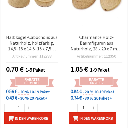
Halbkugel-Cabochons aus
Charmante Holz-
Naturholz, holzfarbig,
Baumfiguren aus
14,5–15 x 14,5–15 x 7,5–8
Naturholz, 28 x 20 x 7 mm,
mm, 10 Stück
mit 2 mm Bohrung – 5er-
Artikelnummer:
112733
Artikelnummer:
112350
Set Deko-Teile für
Schmuck & kreative DIY-
0.70
€
1.05
€
1-9 Paket
1-9 Paket
Bastelprojekte, sortiert
(gemischter Inhalt)
RABATTE
RABATTE
FÜR MENGE
FÜR MENGE
0.56 €
0.84 €
- 20 %
10-19 Paket
- 20 %
10-19 Paket
0.49 €
0.74 €
- 30 %
20 Paket +
- 30 %
20 Paket +
IN DEN WARENKORB
IN DEN WARENKORB