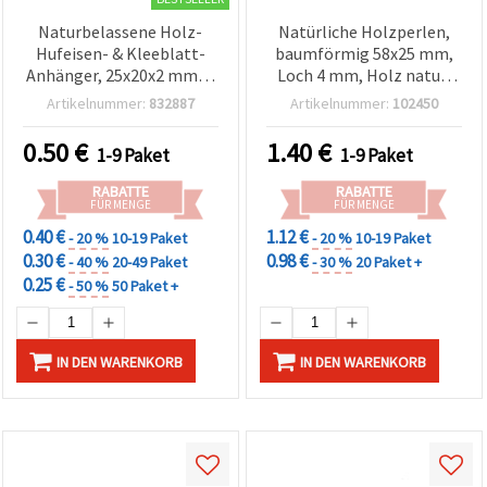
Naturbelassene Holz-
Natürliche Holzperlen,
Hufeisen- & Kleeblatt-
baumförmig 58x25 mm,
Anhänger, 25x20x2 mm, 2
Loch 4 mm, Holz natur,
mm Loch – DIY Schmuck,
für DIY-Schmuck &
Artikelnummer:
832887
Artikelnummer:
102450
Scrapbooking &
Basteln - 2 Stück
Bastelzubehör, 10er Pack
0.50
€
1.40
€
1-9 Paket
1-9 Paket
RABATTE
RABATTE
FÜR MENGE
FÜR MENGE
0.40 €
1.12 €
- 20 %
10-19 Paket
- 20 %
10-19 Paket
0.30 €
0.98 €
- 40 %
20-49 Paket
- 30 %
20 Paket +
0.25 €
- 50 %
50 Paket +
IN DEN WARENKORB
IN DEN WARENKORB