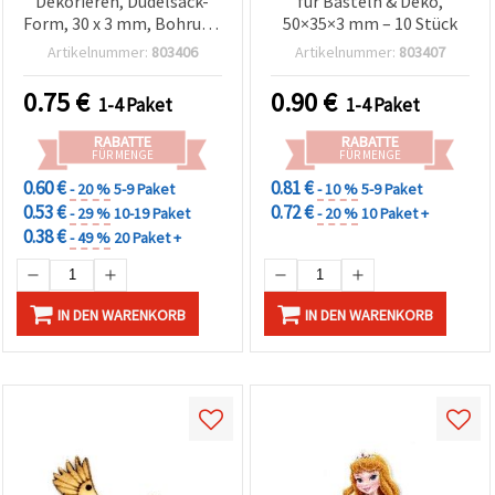
Dekorieren, Dudelsack-
für Basteln & Deko,
Form, 30 x 3 mm, Bohrung
50×35×3 mm – 10 Stück
2 mm, 10 Stück
Artikelnummer:
803406
Artikelnummer:
803407
0.75
€
0.90
€
1-4 Paket
1-4 Paket
RABATTE
RABATTE
FÜR MENGE
FÜR MENGE
0.60 €
0.81 €
- 20 %
5-9 Paket
- 10 %
5-9 Paket
0.53 €
0.72 €
- 29 %
10-19 Paket
- 20 %
10 Paket +
0.38 €
- 49 %
20 Paket +
IN DEN WARENKORB
IN DEN WARENKORB