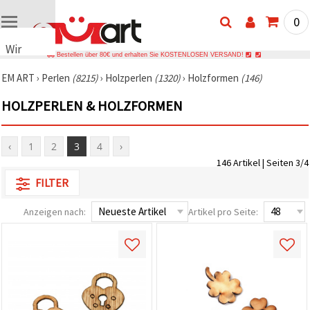
0
Wir
Bestellen über 80€ und erhalten Sie KOSTENLOSEN VERSAND!
verwenden
EM ART
›
Perlen
(8215)
›
Holzperlen
(1320)
›
Holzformen
(146)
Cookies
🍪 Wir
HOLZPERLEN & HOLZFORMEN
verwenden
Cookies
und
ähnliche
‹
1
2
3
4
›
Technologien,
146 Artikel | Seiten 3/4
um das
ordnungsgemäße
FILTER
Funktionieren
der Website
sicherzustellen,
Anzeigen nach:
Artikel pro Seite:
Ihr
Nutzungserlebnis
zu
verbessern
und, mit
Ihrer
Einwilligung,
den
Datenverkehr