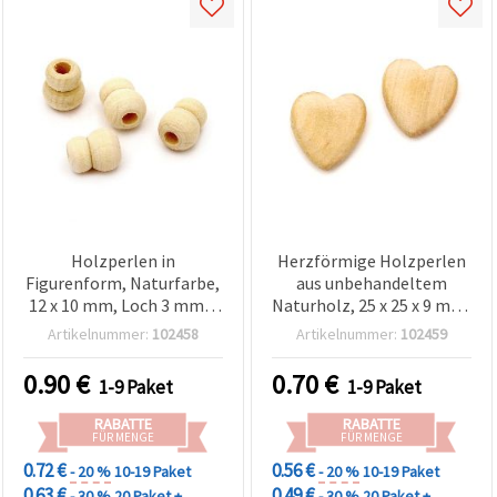
Holzperlen in
Herzförmige Holzperlen
Figurenform, Naturfarbe,
aus unbehandeltem
12 x 10 mm, Loch 3 mm –
Naturholz, 25 x 25 x 9 mm,
20 Stück
Bohrung 2–3 mm, Set 2
Artikelnummer:
102458
Artikelnummer:
102459
Stück, für
Schmuckherstellung &
0.90
€
0.70
€
1-9 Paket
1-9 Paket
Basteldeko, sortiert
(gemischter Inhalt)
RABATTE
RABATTE
FÜR MENGE
FÜR MENGE
0.72 €
0.56 €
- 20 %
10-19 Paket
- 20 %
10-19 Paket
0.63 €
0.49 €
- 30 %
20 Paket +
- 30 %
20 Paket +