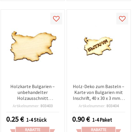
können Sie
jederzeit
ändern
oder
widerrufen.
Impressum
Datenschutzerklärung
Cookie-
Richtlinie
Alle
akzeptieren
Cookie-
Einstellungen
Holzkarte Bulgarien –
Holz-Deko zum Basteln –
unbehandelter
Karte von Bulgarien mit
Holzausschnitt
Inschrift, 40 x 30 x 3 mm, 4
(Bastelrohling) für DIY,
Stück
Artikelnummer:
803403
Artikelnummer:
803404
Scrapbooking & Wohn-
Deko, 70 x 50 x 3 mm
0.25
€
0.90
€
1-4 Stück
1-4 Paket
RABATTE
RABATTE