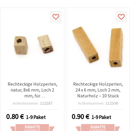
Rechteckige Holzperlen,
Rechteckige Holzperlen,
natur, 8x6 mm, Loch 2
24 x 6 mm, Loch 2 mm,
mm, für
Naturholz – 10 Stück
Schmuckherstellung &
Artikelnummer:
112187
Artikelnummer:
112336
Basteln – 20 g (~140
Stück)
0.80
€
0.90
€
1-9 Paket
1-9 Paket
RABATTE
RABATTE
FÜR MENGE
FÜR MENGE