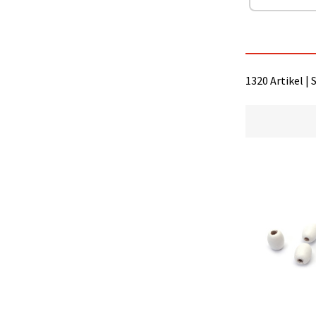
können Sie
jederzeit
ändern
oder
widerrufen.
Impressum
Datenschutzerklärung
1320 Artikel | 
Cookie-
Richtlinie
Alle
akzeptieren
Cookie-
Einstellungen