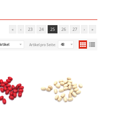
«
‹
23
24
25
26
27
›
»
Artikel pro Seite: