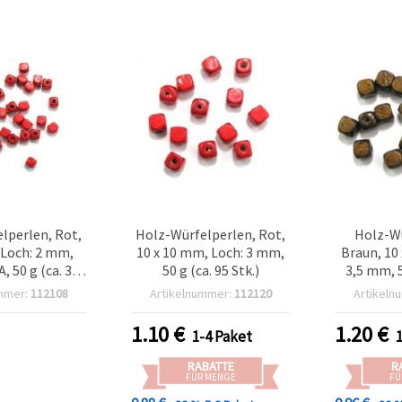
lperlen, Rot,
Holz-Würfelperlen, Rot,
Holz-Wü
 Loch: 2 mm,
10 x 10 mm, Loch: 3 mm,
Braun, 10
, 50 g (ca. 300
50 g (ca. 95 Stk.)
3,5 mm, 5
ür Basteln &
mmer:
112108
Artikelnummer:
112120
Artikeln
erstellung
1.10
€
1.20
€
1-4 Paket
RABATTE
R
FÜR MENGE
FÜ