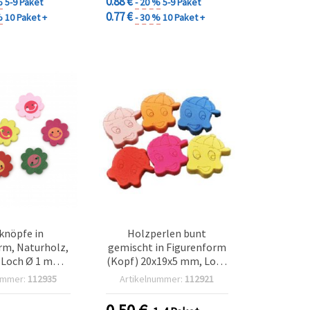
0.88 €
%
5-9 Paket
- 20 %
5-9 Paket
0.77 €
%
10 Paket +
- 30 %
10 Paket +
knöpfe in
Holzperlen bunt
m, Naturholz,
gemischt in Figurenform
 Loch Ø 1 mm –
(Kopf) 20x19x5 mm, Loch
 Stück
2 mm – 20 Stück
ummer:
112935
Artikelnummer:
112921