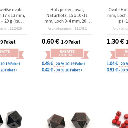
 weiße ovale
Holzperlen, oval,
Ovale Hol
n 17 x 13 mm,
Naturholz, 15 x 10-11
mm, Loch 
– 20 g (ca. 25
mm, Loch 3-4 mm, 20 g
g (~
r dekorative
(ca. 40 Stk.)
mmer:
112426
Artikelnummer:
112412
Artikeln
tionen
0.60
€
1.30
€
-9 Paket
1-9 Paket
BATTE
RABATTE
R
 MENGE
FÜR MENGE
FÜ
0.48 €
1.04 €
10-19 Paket
- 20 %
10-19 Paket
- 20 
0.42 €
0.91 €
20 Paket +
- 30 %
20 Paket +
- 30 