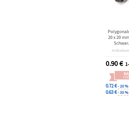
Polygonal
20 x 20 m
Schwarz
Artikelnu
0.90
€
1
RA
FÜR
0.72 €
- 20 %
0.63 €
- 30 %