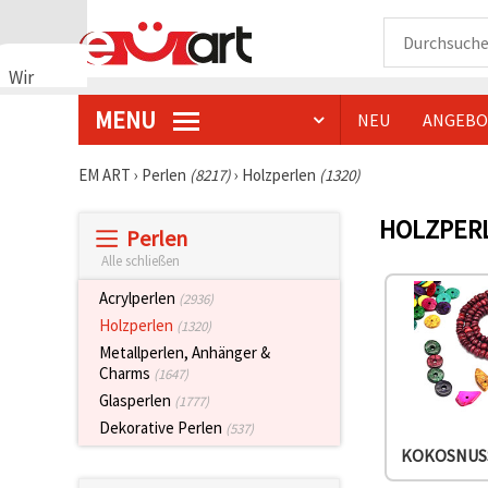
Wir
verwenden
MENU
NEU
ANGEBO
Cookies
🍪 Wir
verwenden
EM ART
›
Perlen
(8217)
›
Holzperlen
(1320)
Cookies
und
HOLZPER
ähnliche
Perlen
Technologien,
um das
Alle schließen
ordnungsgemäße
Funktionieren
Acrylperlen
(2936)
der Website
Holzperlen
(1320)
sicherzustellen,
Ihr
Metallperlen, Anhänger &
Nutzungserlebnis
Charms
(1647)
zu
Glasperlen
verbessern
(1777)
und, mit
Dekorative Perlen
(537)
Ihrer
Einwilligung,
KOKOSNUS
den
Datenverkehr