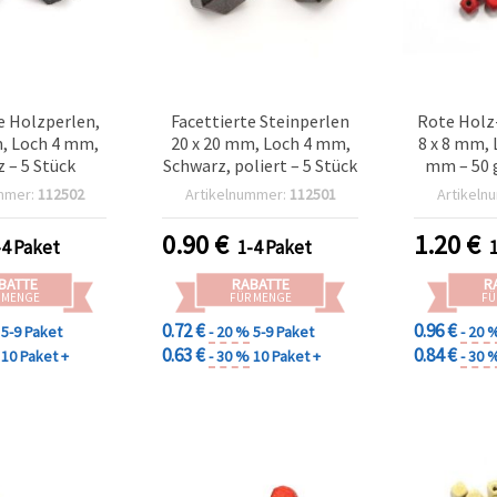
e Holzperlen,
Facettierte Steinperlen
Rote Holz
m, Loch 4 mm,
20 x 20 mm, Loch 4 mm,
8 x 8 mm,
 – 5 Stück
Schwarz, poliert – 5 Stück
mm – 50 g
für Schmu
mmer:
112502
Artikelnummer:
112501
Artikeln
& kreative
0.90
€
1.20
€
-4 Paket
1-4 Paket
BATTE
RABATTE
R
 MENGE
FÜR MENGE
FÜ
0.72 €
0.96 €
5-9 Paket
- 20 %
5-9 Paket
- 20 
0.63 €
0.84 €
10 Paket +
- 30 %
10 Paket +
- 30 