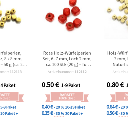
rfelperlen,
Rote Holz-Würfelperlen
Holz-Würfe
z, 8 x 8 mm,
Set, 6–7 mm, Loch 2 mm,
7 mm, 
– 50 g (ca. 220
ca. 100 Stk (20 g) – für
Naturho
tück)
Schmuckherstellung,
Lackfinish
mmer:
112113
Artikelnummer:
112112
Artikeln
Armbänder, Ketten &
Deko
0.50
€
0.80
€
-4 Paket
1-9 Paket
BATTE
RABATTE
R
 MENGE
FÜR MENGE
FÜ
0.40 €
0.64 €
5-9 Paket
- 20 %
10-19 Paket
- 20 
0.35 €
0.56 €
10 Paket +
- 30 %
20 Paket +
- 30 