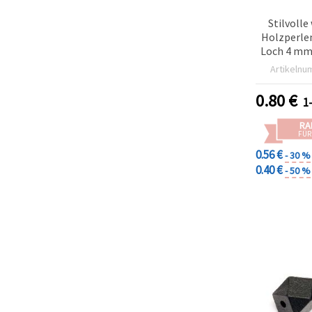
Stilvolle
Holzperle
Loch 4 mm 
Stück) fü
Artikelnu
Krea
0.80
€
1
RA
FÜR
0.56 €
- 30 %
0.40 €
- 50 %