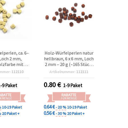
lperlen, ca. 6–
Holz-Würfelperlen natur
Loch 2 mm,
hellbraun, 6 x 6 mm, Loch
lzfarbe mit
2 mm – 20 g (~165 Stück)
 – 20 g (ca. 165
für Schmuck & DIY-
ummer:
112110
Artikelnummer:
112111
Stk.)
Basteln
0.80
€
1-9 Paket
1-9 Paket
ABATTE
RABATTE
R MENGE
FÜR MENGE
0.64 €
%
10-19 Paket
- 20 %
10-19 Paket
0.56 €
%
20 Paket +
- 30 %
20 Paket +