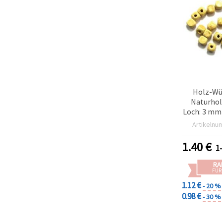
Holz-Wü
Naturhol
Loch: 3 mm 
S
Artikelnu
1.40
€
1
RA
FÜR
1.12 €
- 20 %
0.98 €
- 30 %