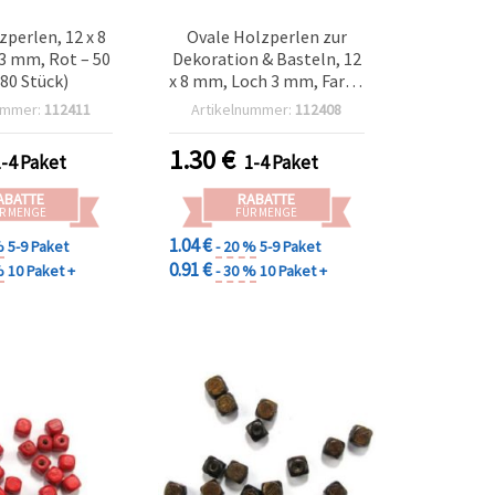
zperlen, 12 x 8
Ovale Holzperlen zur
3 mm, Rot – 50
Dekoration & Basteln, 12
180 Stück)
x 8 mm, Loch 3 mm, Farbe
natur - 50 g (~200 Stück)
ummer:
112411
Artikelnummer:
112408
1.30
€
1-4 Paket
1-4 Paket
ABATTE
RABATTE
R MENGE
FÜR MENGE
1.04 €
%
5-9 Paket
- 20 %
5-9 Paket
0.91 €
%
10 Paket +
- 30 %
10 Paket +