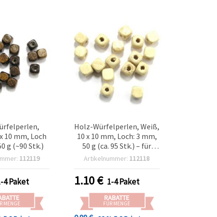
rfelperlen,
Holz-Würfelperlen, Weiß,
 x 10 mm, Loch
10 x 10 mm, Loch: 3 mm,
0 g (~90 Stk.)
50 g (ca. 95 Stk.) – für
Schmuckherstellung &
ummer:
112119
Artikelnummer:
112118
Basteln
1.10
€
1-4 Paket
1-4 Paket
ABATTE
RABATTE
R MENGE
FÜR MENGE