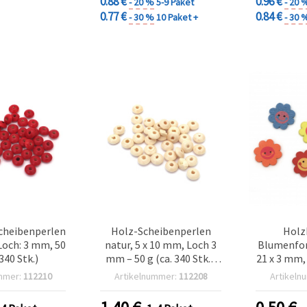
0.88 €
0.96 €
- 20 %
5-9 Paket
- 20 
0.77 €
0.84 €
- 30 %
10 Paket +
- 30 
cheibenperlen
Holz-Scheibenperlen
Holz
Loch: 3 mm, 50
natur, 5 x 10 mm, Loch 3
Blumenfor
 340 Stk.)
mm – 50 g (ca. 340 Stk.),
21 x 3 mm,
für Schmuckherstellung,
10
mmer:
112210
Artikelnummer:
112208
Artikeln
Armbänder, Halsketten,
Makramee & Deko