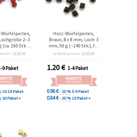
-Würfelperlen,
Holz-Würfelperlen,
 Lochgröße 2–3
Braun, 8 x 8 mm, Loch: 3
 (ca. 160 Stk.)
mm, 50 g (~140 Stk.), für
ckherstellung
Schmuckherstellung &
ummer:
112116
Artikelnummer:
112115
 Bastelarbeiten
Basteln
1.20
€
1-9 Paket
1-4 Paket
ABATTE
RABATTE
R MENGE
FÜR MENGE
0.96 €
%
10-19 Paket
- 20 %
5-9 Paket
0.84 €
%
20 Paket +
- 30 %
10 Paket +