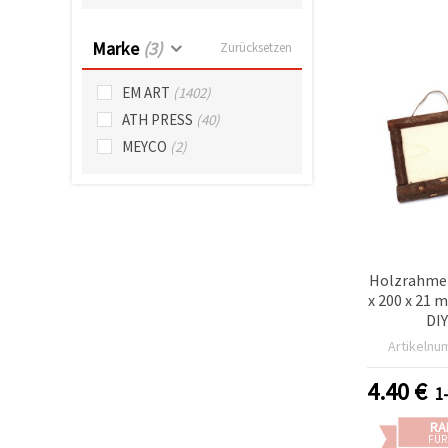
können Sie
jederzeit
ändern
Marke
(3)
Zurücksetzen
oder
widerrufen.
Impressum
EM ART
(1402)
Datenschutzerklärung
ATH PRESS
(40)
Cookie-
Richtlinie
MEYCO
(2)
Alle
akzeptieren
Cookie-
Einstellungen
Holzrahmen
x 200 x 21 
DIY
Artikelnu
4.40
€
1
RA
FÜR