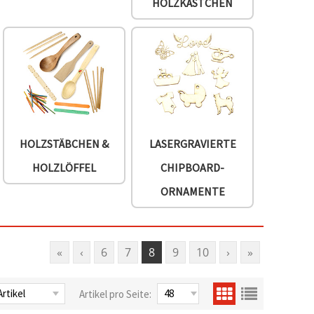
HOLZKÄSTCHEN
HOLZSTÄBCHEN &
LASERGRAVIERTE
HOLZLÖFFEL
CHIPBOARD-
ORNAMENTE
«
‹
6
7
8
9
10
›
»
Artikel pro Seite: