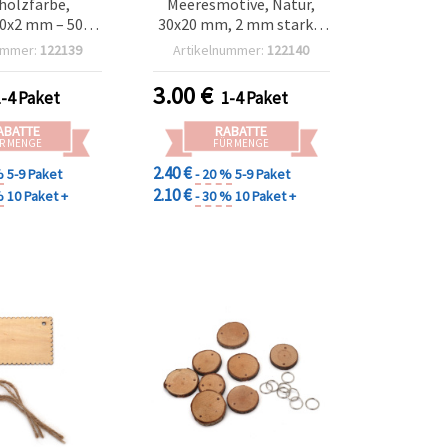
holzfarbe,
Meeresmotive, Natur,
0x2 mm – 50
30x20 mm, 2 mm stark –
Stück
Perfekt für
ummer:
122139
Artikelnummer:
122140
Kinderbasteln,
Scrapbooking & DIY, Set
3.00
€
1-4 Paket
1-4 Paket
mit 50 Stück, gemischt
ABATTE
RABATTE
R MENGE
FÜR MENGE
2.40 €
%
5-9 Paket
- 20 %
5-9 Paket
2.10 €
%
10 Paket +
- 30 %
10 Paket +