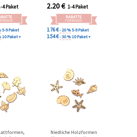
2.20
€
1-4 Paket
1-4 Paket
ABATTE
RABATTE
R MENGE
FÜR MENGE
1.76 €
%
5-9 Paket
- 20 %
5-9 Paket
1.54 €
%
10 Paket +
- 30 %
10 Paket +
lattformen,
Niedliche Holzformen