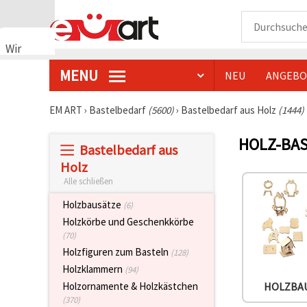
Wir
verwenden
MENU
NEU
ANGEBO
Cookies
🍪 Wir
verwenden
EM ART
›
Bastelbedarf
(5600)
›
Bastelbedarf aus Holz
(1444)
Cookies
und
HOLZ-BAS
ähnliche
Bastelbedarf aus
Technologien,
um das
Holz
ordnungsgemäße
Alle schließen
Funktionieren
der Website
Holzbausätze
(6)
sicherzustellen,
Ihr
Holzkörbe und Geschenkkörbe
Nutzungserlebnis
(70)
zu
Holzfiguren zum Basteln
verbessern
(128)
und, mit
Holzklammern
(94)
Ihrer
Einwilligung,
Holzornamente & Holzkästchen
HOLZBA
den
(370)
Datenverkehr