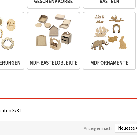
GESCHENKKÖRBE
BASTELN
IERUNGEN
MDF-BASTELOBJEKTE
MDF ORNAMENTE
Seiten 8/31
Anzeigen nach: