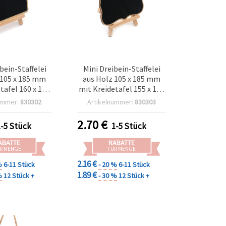
bein-Staffelei
Mini Dreibein-Staffelei
 105 x 185 mm
aus Holz 105 x 185 mm
tafel 160 x 120
mit Kreidetafel 155 x 115
mm
mm
ummer:
830302
Artikelnummer:
830303
2.70
€
1-5 Stück
1-5 Stück
ABATTE
RABATTE
R MENGE
FÜR MENGE
2.16 €
%
6-11 Stück
- 20 %
6-11 Stück
1.89 €
%
12 Stück +
- 30 %
12 Stück +