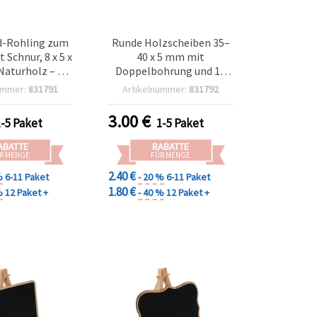
d-Rohling zum
Runde Holzscheiben 35–
 Schnur, 8 x 5 x
40 x 5 mm mit
Naturholz – 3
Doppelbohrung und 15
Stück
mm Doppelringen, Set
ummer:
831791
Artikelnummer:
831792
mit 20 Stück
3.00
€
1-5 Paket
1-5 Paket
ABATTE
RABATTE
R MENGE
FÜR MENGE
2.40 €
%
6-11 Paket
- 20 %
6-11 Paket
1.80 €
%
12 Paket +
- 40 %
12 Paket +