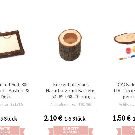
 mit Seil, 300
Kerzenhalter aus
DIY Oval
mm – Basteln &
Naturholz zum Basteln,
118–125 x 
 Deko
54–65 x 68–70 mm,
gemis
gemischt
Malfarben
mmer:
831785
Artikelnummer:
831786
Artikeln
2.10
€
1.50
€
-5 Stück
1-5 Stück
BATTE
RABATTE
R
 MENGE
FÜR MENGE
FÜ