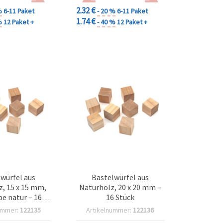
2.32 €
%
6-11 Paket
- 20 %
6-11 Paket
1.74 €
%
12 Paket +
- 40 %
12 Paket +
würfel aus
Bastelwürfel aus
, 15 x 15 mm,
Naturholz, 20 x 20 mm –
e natur – 16
16 Stück
Stück
ummer:
122135
Artikelnummer:
122136