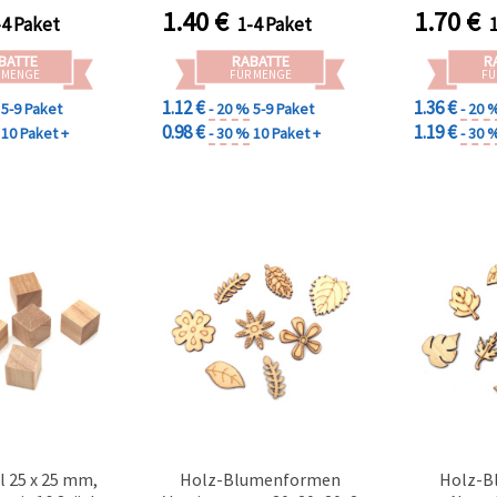
1.40
€
1.70
€
-4 Paket
1-4 Paket
BATTE
RABATTE
R
 MENGE
FÜR MENGE
FÜ
1.12 €
1.36 €
5-9 Paket
- 20 %
5-9 Paket
- 20 
0.98 €
1.19 €
10 Paket +
- 30 %
10 Paket +
- 30 
l 25 x 25 mm,
Holz-Blumenformen
Holz-B