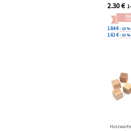
2.30
€
1
RA
FÜR
1.84 €
- 20 %
1.61 €
- 30 %
Holzwürfe