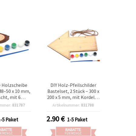
e Holzscheibe
DIY Holz-Pfeilschilder
48–50 x 10 mm,
Bastelset, 2 Stück – 300 x
cht, mit 6
200 x 5 mm, mit Kordel, 6
 und Pinselset
Farben und Pinsel
ummer:
831787
Artikelnummer:
831788
2.90
€
1-5 Paket
1-5 Paket
ABATTE
RABATTE
R MENGE
FÜR MENGE