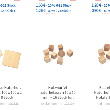
1.68 €
1.20 €
6-11 Stück
- 20 %
6-11 Stück
- 20 
1.26 €
0.90 €
12 Stück +
- 40 %
12 Stück +
- 40 
us Naturholz,
Holzwürfel
Bastel
 100 x 100 x 2
naturbelassen 10 x 10
Naturholz
8 Stück
mm – 16 Stück für
Holzfarb
Basteln & DIY
mmer:
122133
Artikelnummer:
122134
Artikeln