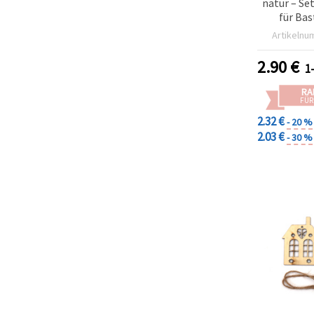
natur – Se
für Bas
Artikelnu
2.90
€
1
RA
FÜR
2.32 €
- 20 %
2.03 €
- 30 %