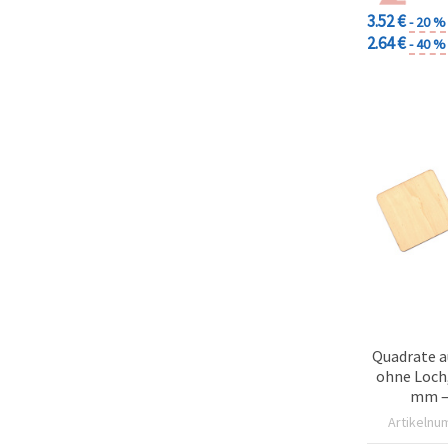
3.52 €
- 20 %
2.64 €
- 40 %
Quadrate a
ohne Loch,
mm – 
Artikelnu