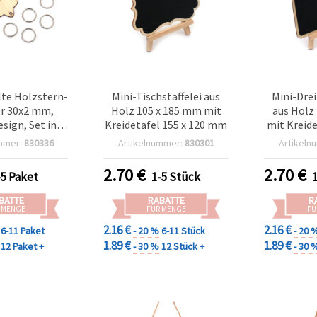
te Holzstern-
Mini-Tischstaffelei aus
Mini-Drei
r 30x2 mm,
Holz 105 x 185 mm mit
aus Holz
sign, Set inkl.
Kreidetafel 155 x 120 mm
mit Kreide
ppelspaltringe
mmer:
830336
Artikelnummer:
830301
Artikeln
5 mm
2.70
€
2.70
€
-5 Paket
1-5 Stück
BATTE
RABATTE
R
 MENGE
FÜR MENGE
FÜ
2.16 €
2.16 €
6-11 Paket
- 20 %
6-11 Stück
- 20 
1.89 €
1.89 €
12 Paket +
- 30 %
12 Stück +
- 30 