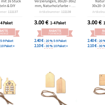
t mit 16 Stück
Verzierungen, 30x20~30x2
Natur
teln & DIY
mm, Naturholzfarbe – 50
30x20~3
Stück
mmer:
122137
Artikelnummer:
122138
Artikeln
3.00
€
3.00
€
-4 Paket
1-4 Paket
BATTE
RABATTE
R
 MENGE
FÜR MENGE
FÜ
2.40 €
2.40 €
5-9 Paket
- 20 %
5-9 Paket
- 20 
2.10 €
2.10 €
10 Paket +
- 30 %
10 Paket +
- 30 