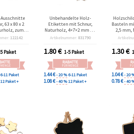
Ausschnitte
Unbehandelte Holz-
Holzschil
, 63 x 80 x 2
Etiketten mit Schnur,
Basteln mit
rholz, zum
Naturholz, 4×7×2 mm – 8
2,5 mm, 
 – 10 Stück
Stück
mmer:
122142
Artikelnummer:
831790
Artikeln
1.80
€
1.30
€
-5 Paket
1-5 Paket
BATTE
RABATTE
R
 MENGE
FÜR MENGE
FÜ
1.44 €
1.04 €
6-11 Paket
- 20 %
6-11 Paket
- 20 
1.08 €
0.78 €
12 Paket +
- 40 %
12 Paket +
- 40 