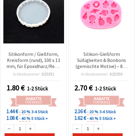
Silikonform / Gießform,
Silikon-Gießform
Kreisform (rund), 100 x 13
Süßigkeiten & Bonbons
mm, für Epoxidharz/Resin
(gemischte Motive) – 87 x
& Basteln
64 x 10 mm, flexibel,
Artikelnummer:
825351
Artikelnummer:
825350
antihaftend, für
Epoxid-/UV-Harz,
1.80
€
2.70
€
1-2 Stück
1-2 Stück
Polymer Clay/Fimo, Seife
& Wachs, DIY Basteln
RABATTE
RABATTE
FÜR MENGE
FÜR MENGE
1.44 €
2.16 €
- 20 %
3-4 Stück
- 20 %
3-4 Stück
1.08 €
1.62 €
- 40 %
5 Stück +
- 40 %
5 Stück +