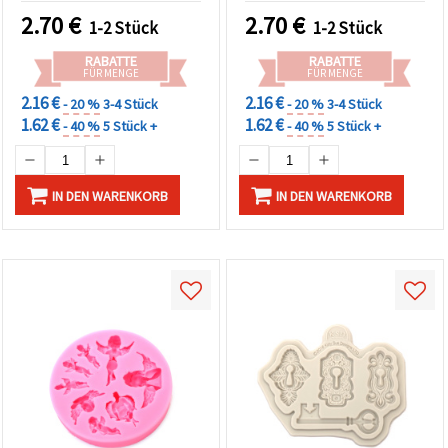
Epoxidharz & Seife
Resin/Epoxidharz, Ton,
2.70
€
2.70
€
1-2 Stück
1-2 Stück
Gips & Seifengießen
RABATTE
RABATTE
FÜR MENGE
FÜR MENGE
2.16 €
2.16 €
- 20 %
3-4 Stück
- 20 %
3-4 Stück
1.62 €
1.62 €
- 40 %
5 Stück +
- 40 %
5 Stück +
IN DEN WARENKORB
IN DEN WARENKORB