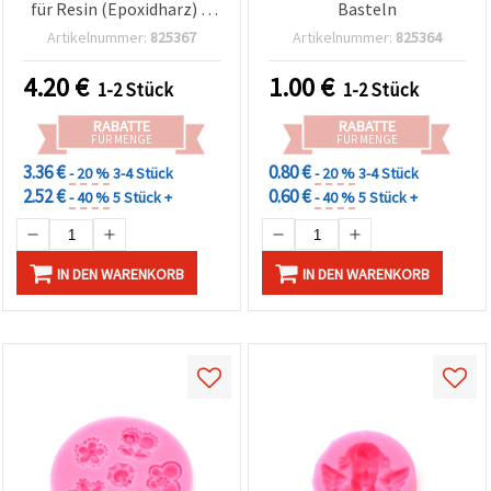
für Resin (Epoxidharz) &
Basteln
Basteln
Artikelnummer:
825367
Artikelnummer:
825364
4.20
€
1.00
€
1-2 Stück
1-2 Stück
RABATTE
RABATTE
FÜR MENGE
FÜR MENGE
3.36 €
0.80 €
- 20 %
3-4 Stück
- 20 %
3-4 Stück
2.52 €
0.60 €
- 40 %
5 Stück +
- 40 %
5 Stück +
IN DEN WARENKORB
IN DEN WARENKORB