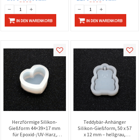
IN DEN WARENKORB
IN DEN WARENKORB
Herzförmige Silikon-
Teddybär-Anhänger
Gießform 44×39×17 mm
Silikon-Gießform, 50 x 57
für Epoxid-/UV-Harz,
x 12 mm – hellgrau,