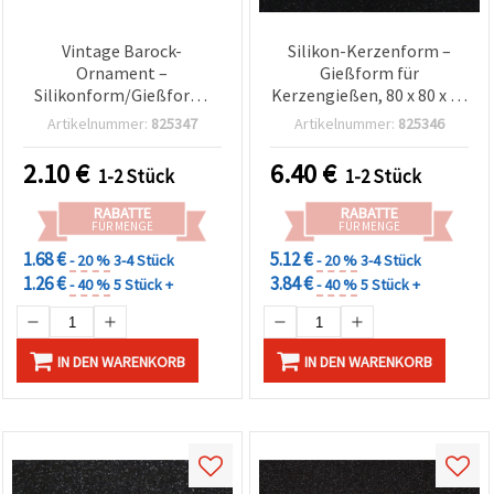
Vintage Barock-
Silikon-Kerzenform –
Ornament –
Gießform für
Silikonform/Gießform,
Kerzengießen, 80 x 80 x 45
128×57×10 mm, für Resin,
mm
Artikelnummer:
825347
Artikelnummer:
825346
UV‑Epoxidharz, Polymer
Clay & Gips, DIY Basteln
2.10
€
6.40
€
1-2 Stück
1-2 Stück
RABATTE
RABATTE
FÜR MENGE
FÜR MENGE
1.68 €
5.12 €
- 20 %
3-4 Stück
- 20 %
3-4 Stück
1.26 €
3.84 €
- 40 %
5 Stück +
- 40 %
5 Stück +
IN DEN WARENKORB
IN DEN WARENKORB