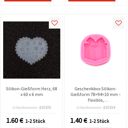
Silikon-Gießform Herz, 68
Geschenkbox Silikon-
x 60 x 6 mm
Gießform 78×94×10 mm –
flexible,
wiederverwendbare
Artikelnummer:
825355
Artikelnummer:
825354
Bastelform für
Epoxidharz/UV-Harz,
1.60
€
1.40
€
1-2 Stück
1-2 Stück
Seife, Wachs &