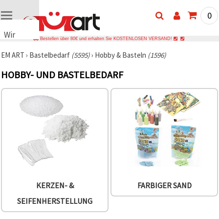
0
Wir
Bestellen über 80€ und erhalten Sie KOSTENLOSEN VERSAND!
verwenden
EM ART
›
Bastelbedarf
(5595)
›
Hobby & Basteln
(1596)
Cookies
🍪 Wir
HOBBY- UND BASTELBEDARF
verwenden
Cookies
und
ähnliche
Technologien,
um das
ordnungsgemäße
Funktionieren
der Website
sicherzustellen,
Ihr
Nutzungserlebnis
zu
verbessern
KERZEN- &
FARBIGER SAND
und, mit
Ihrer
SEIFENHERSTELLUNG
Einwilligung,
den
Datenverkehr