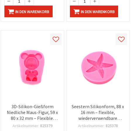
IN DEN WARENKORB
IN DEN WARENKORB
3D-Silikon-Gießform
Seestern Silikonform, 88 x
Niedliche Maus-Figur, 59 x
16 mm – flexible,
80 x 32 mm – Flexible,
wiederverwendbare
wiederverwendbare DIY-
Gießform für Epoxid-/UV-
Artikelnummer:
825379
Artikelnummer:
825378
Bastelform für
Harz, Polymer Clay und