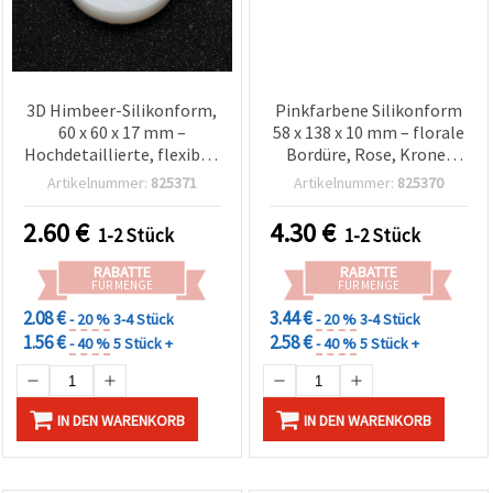
3D Himbeer-Silikonform,
Pinkfarbene Silikonform
60 x 60 x 17 mm –
58 x 138 x 10 mm – florale
Hochdetaillierte, flexible,
Bordüre, Rose, Krone,
wiederverwendbare
Schleife & Medaillon –
Artikelnummer:
825371
Artikelnummer:
825370
Bastel-Gießform für
flexible, antihaftende
Resin/Epoxidharz, Seife,
Mehrfachmulden-Form
2.60
€
4.30
€
1-2 Stück
1-2 Stück
Wachs & Ton
für Fondant,
Resin/Epoxidharz,
RABATTE
RABATTE
Polymer Clay, Seife &
FÜR MENGE
FÜR MENGE
Tortendeko
2.08 €
3.44 €
- 20 %
3-4 Stück
- 20 %
3-4 Stück
1.56 €
2.58 €
- 40 %
5 Stück +
- 40 %
5 Stück +
IN DEN WARENKORB
IN DEN WARENKORB