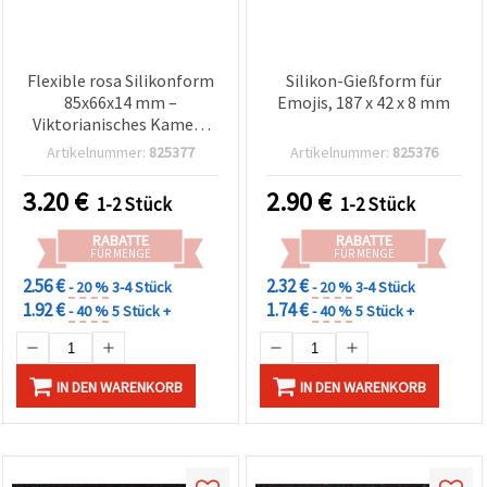
Flexible rosa Silikonform
Silikon-Gießform für
85x66x14 mm –
Emojis, 187 x 42 x 8 mm
Viktorianisches Kamee-
Profil & ovaler
Artikelnummer:
825377
Artikelnummer:
825376
Blumenrahmen, 2-fach
Bastelform für
3.20
€
2.90
€
1-2 Stück
1-2 Stück
Resin/Epoxidharz,
Polymer Clay & Fondant-
RABATTE
RABATTE
Tortendeko
FÜR MENGE
FÜR MENGE
2.56 €
2.32 €
- 20 %
3-4 Stück
- 20 %
3-4 Stück
1.92 €
1.74 €
- 40 %
5 Stück +
- 40 %
5 Stück +
IN DEN WARENKORB
IN DEN WARENKORB