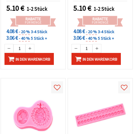
Resin/Epoxidharz, Ton &
Gips, ideal für maritime
5.10
€
5.10
€
1-2 Stück
1-2 Stück
Seifengießen
DIY-Bastelprojekte
RABATTE
RABATTE
FÜR MENGE
FÜR MENGE
4.08 €
4.08 €
- 20 %
3-4 Stück
- 20 %
3-4 Stück
3.06 €
3.06 €
- 40 %
5 Stück +
- 40 %
5 Stück +
IN DEN WARENKORB
IN DEN WARENKORB