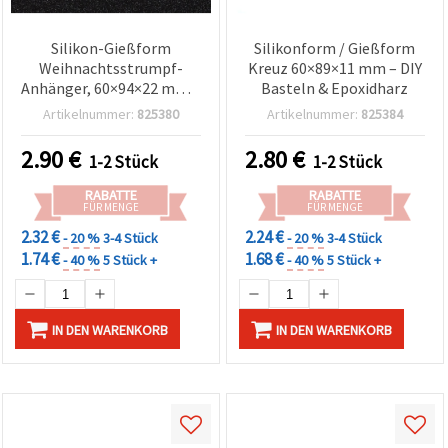
Silikon-Gießform
Silikonform / Gießform
Weihnachtsstrumpf-
Kreuz 60×89×11 mm – DIY
Anhänger, 60×94×22 mm –
Basteln & Epoxidharz
DIY Form für Epoxidharz,
Artikelnummer:
825380
Artikelnummer:
825384
UV-Harz & Polymer Clay
Schmuck & Ornamente
2.90
€
2.80
€
1-2 Stück
1-2 Stück
RABATTE
RABATTE
FÜR MENGE
FÜR MENGE
2.32 €
2.24 €
- 20 %
3-4 Stück
- 20 %
3-4 Stück
1.74 €
1.68 €
- 40 %
5 Stück +
- 40 %
5 Stück +
IN DEN WARENKORB
IN DEN WARENKORB