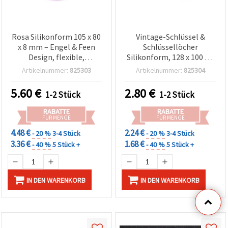
Rosa Silikonform 105 x 80
Vintage-Schlüssel &
x 8 mm – Engel & Feen
Schlüssellöcher
Design, flexible,
Silikonform, 128 x 100 x 7
detailreiche Gießform für
mm, cremeweiß –
Artikelnummer:
825303
Artikelnummer:
825304
Epoxidharz, UV-Harz,
Verzierte antike Schloss-
Polymer Clay, Gips,
Motive, flexible DIY-
5.60
€
2.80
€
1-2 Stück
1-2 Stück
Seifen- &
Gießform für Resin/Harz,
Kerzenherstellung
Ton, Fondant, Seife & Gips
RABATTE
RABATTE
FÜR MENGE
FÜR MENGE
4.48 €
2.24 €
- 20 %
3-4 Stück
- 20 %
3-4 Stück
3.36 €
1.68 €
- 40 %
5 Stück +
- 40 %
5 Stück +
IN DEN WARENKORB
IN DEN WARENKORB