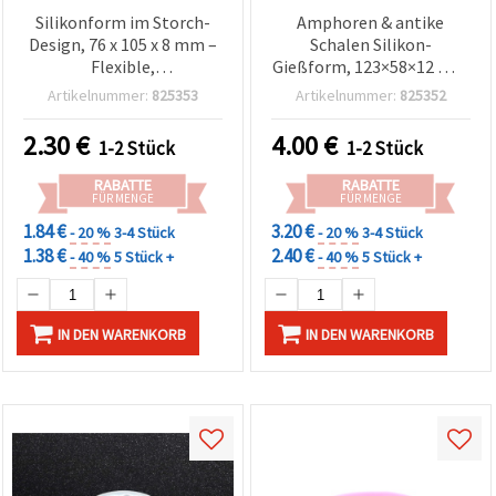
Silikonform im Storch-
Amphoren & antike
Design, 76 x 105 x 8 mm –
Schalen Silikon-
Flexible,
Gießform, 123×58×12 mm
wiederverwendbare
– für Harz/Epoxidharz,
Artikelnummer:
825353
Artikelnummer:
825352
Bastel-Gießform für
Polymer Clay
Epoxidharz/UV-Resin
(Polymerknete), Gips &
2.30
€
4.00
€
1-2 Stück
1-2 Stück
Seife, DIY-Schmuck &
Miniaturen
RABATTE
RABATTE
FÜR MENGE
FÜR MENGE
1.84 €
3.20 €
- 20 %
3-4 Stück
- 20 %
3-4 Stück
1.38 €
2.40 €
- 40 %
5 Stück +
- 40 %
5 Stück +
IN DEN WARENKORB
IN DEN WARENKORB