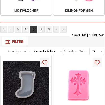
MOTIVLOCHER
SILIKONFORMEN
«
‹
5
6
7
8
9
›
»
1596 Artikel | Seiten 7/34
FILTER
Anzeigen nach:
Artikel pro Seite: