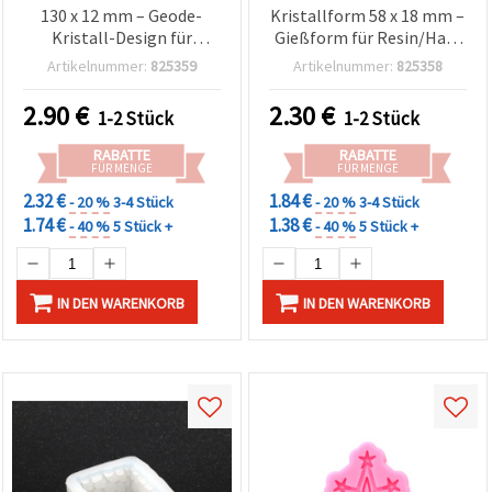
130 x 12 mm – Geode-
Kristallform 58 x 18 mm –
Kristall-Design für
Gießform für Resin/Harz
Epoxidharz/UV-Harz,
in Edelsteinform, für DIY-
Artikelnummer:
825359
Artikelnummer:
825358
Resin Art & Gipsguss
Schmuckherstellung,
Anhänger & Charms aus
2.90
€
2.30
€
1-2 Stück
1-2 Stück
Epoxid-/UV-Harz
RABATTE
RABATTE
FÜR MENGE
FÜR MENGE
2.32 €
1.84 €
- 20 %
3-4 Stück
- 20 %
3-4 Stück
1.74 €
1.38 €
- 40 %
5 Stück +
- 40 %
5 Stück +
IN DEN WARENKORB
IN DEN WARENKORB