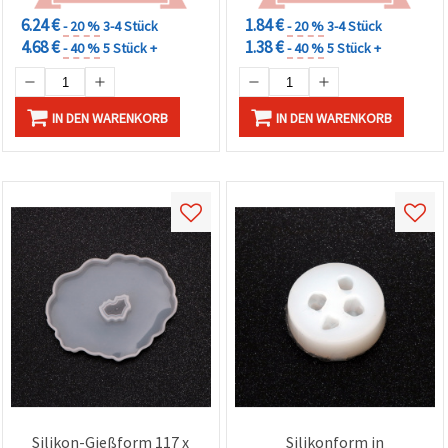
6.24 €
1.84 €
- 20 %
3-4 Stück
- 20 %
3-4 Stück
4.68 €
1.38 €
- 40 %
5 Stück +
- 40 %
5 Stück +
IN DEN WARENKORB
IN DEN WARENKORB
Silikon-Gießform 117 x
Silikonform in