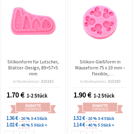
Silikonform für Lutscher,
Silikon-Gießform in
Blätter-Design, 89×57×5
Mäuseform 75 x 10 mm –
mm
flexible,
wiederverwendbare Form
Artikelnummer:
825383
Artikelnummer:
825385
für Epoxidharz/UV-Harz,
Polymer Clay, Seife,
1.70
€
1.90
€
1-2 Stück
1-2 Stück
Kerzenwachs, DIY-Basteln
& Schmuckherstellung
RABATTE
RABATTE
FÜR MENGE
FÜR MENGE
1.36 €
1.52 €
- 20 %
3-4 Stück
- 20 %
3-4 Stück
1.02 €
1.14 €
- 40 %
5 Stück +
- 40 %
5 Stück +