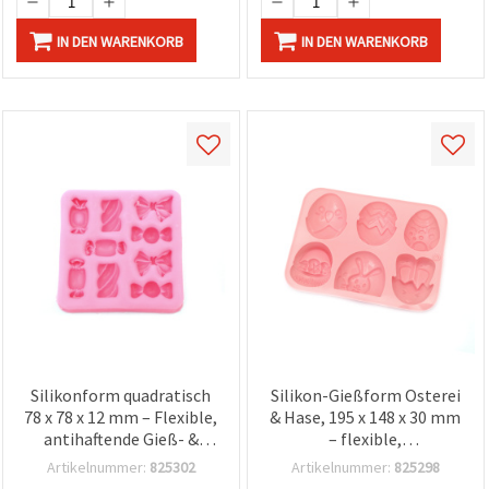
IN DEN WARENKORB
IN DEN WARENKORB
Silikonform quadratisch
Silikon-Gießform Osterei
78 x 78 x 12 mm – Flexible,
& Hase, 195 x 148 x 30 mm
antihaftende Gieß- &
– flexible,
Backform für Bonbons,
wiederverwendbare Form
Artikelnummer:
825302
Artikelnummer:
825298
Schokolade, Fondant,
für DIY Osterdeko,