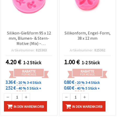
Silikon-Gießform 95 x 12
Silikonform, Engel-Form,
mm, Blumen- & Stern-
38 x 12 mm
Motive (Mix) –
Mehrfachform für
Artikelnummer:
825363
Artikelnummer:
825362
Epoxid-/UV-Harz,
Polymerton, Gips & Seife,
4.20
€
1.00
€
1-2 Stück
1-2 Stück
flexible,
wiederverwendbare DIY-
RABATTE
RABATTE
Bastelform
FÜR MENGE
FÜR MENGE
3.36 €
0.80 €
- 20 %
3-4 Stück
- 20 %
3-4 Stück
2.52 €
0.60 €
- 40 %
5 Stück +
- 40 %
5 Stück +
IN DEN WARENKORB
IN DEN WARENKORB