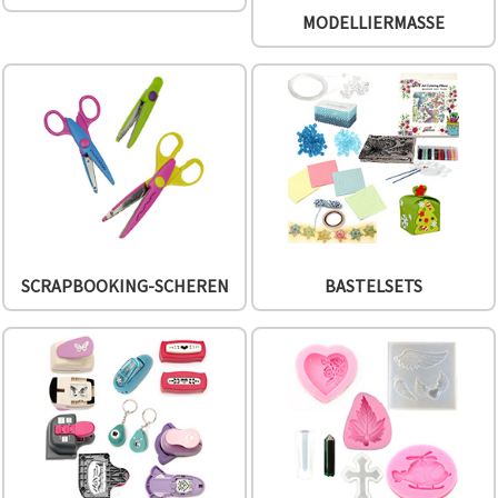
können Sie
MODELLIERMASSE
jederzeit
ändern
oder
widerrufen.
Impressum
Datenschutzerklärung
Cookie-
Richtlinie
Alle
akzeptieren
Cookie-
SCRAPBOOKING-SCHEREN
BASTELSETS
Einstellungen