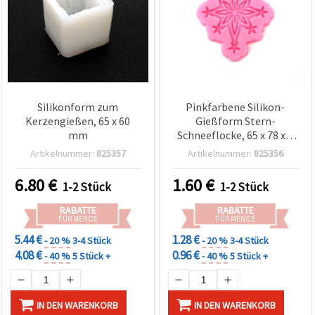
Silikonform zum
Pinkfarbene Silikon-
Kerzengießen, 65 x 60
Gießform Stern-
mm
Schneeflocke, 65 x 78 x 7
mm – flexible,
Artikelnummer:
825357
Artikelnummer:
825356
wiederverwendbare Form
für Epoxidharz, UV-Harz,
6.80
€
1.60
€
1-2 Stück
1-2 Stück
Polymer Clay, Seife und
Kerzenwachs
RABATTE
RABATTE
FÜR MENGE
FÜR MENGE
5.44 €
1.28 €
- 20 %
3-4 Stück
- 20 %
3-4 Stück
4.08 €
0.96 €
- 40 %
5 Stück +
- 40 %
5 Stück +
IN DEN WARENKORB
IN DEN WARENKORB