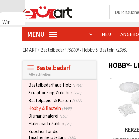
Wir
verwenden
MENU
NEU
ANGEBO
Cookies
🍪 Wir
verwenden
EM ART
›
Bastelbedarf
(5600)
›
Hobby & Basteln
(1595)
Cookies
und
HOBBY- 
ähnliche
Bastelbedarf
Technologien,
um das
Alle schließen
ordnungsgemäße
Funktionieren
Bastelbedarf aus Holz
(1444)
der Website
Scrapbooking Zubehör
(726)
sicherzustellen,
Ihr
Bastelpapier & Karton
(1122)
Nutzungserlebnis
Hobby & Basteln
(1595)
zu
verbessern
Diamantmalerei
(156)
und, mit
Malen nach Zahlen
Ihrer
(23)
Einwilligung,
KERZE
Zubehör für die
den
Taschenherstellung
(130)
Datenverkehr