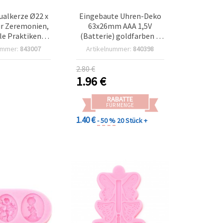
ualkerze Ø22 x
Eingebaute Uhren-Deko
r Zeremonien,
63x26mm AAA 1,5V
lle Praktiken,
(Batterie) goldfarben –
he Rituale,
Bastelzubehör DIY
ummer:
843007
Artikelnummer:
840398
n & Dekoration
2.80 €
1.96
€
RABATTE
FÜR MENGE
1.40 €
- 50 %
20 Stück +