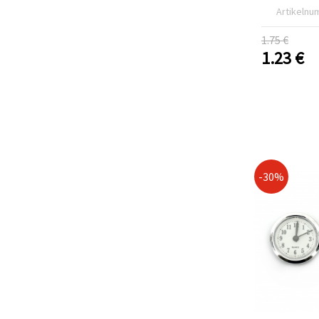
Artikelnu
1.75 €
1.23
€
-30%