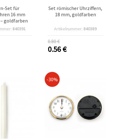
rn-Set für
Set römischer Uhrziffern,
uhren 16 mm
18 mm, goldfarben
 – goldfarben
ummer:
840391
Artikelnummer:
840389
0.80 €
0.56
€
-30%