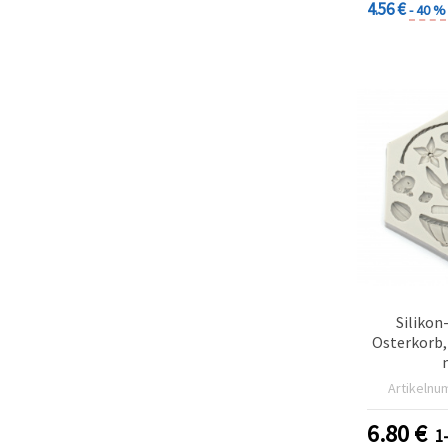
4.56 €
- 40 %
Silikon
Osterkorb, 
Artikelnu
6.80
€
1