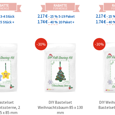
BATTE
RABATTE
R
 MENGE
FÜR MENGE
FÜ
2.17 €
2.17 €
3-4 Stück
- 25 %
5-19 Paket
- 25 
1.74 €
1.74 €
5 Stück +
- 40 %
20 Paket +
- 40 
-30%
-30%
astelset
DIY Bastelset
DIY Wei
tssterne, 2
Weihnachtsbaum 85 x 130
Bastelset
85 x 85 mm
mm