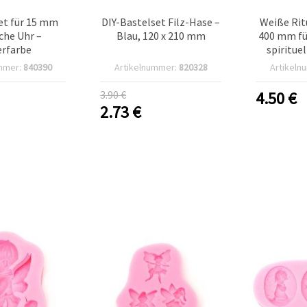
et für 15 mm
DIY-Bastelset Filz-Hase –
Weiße Rit
che Uhr –
Blau, 120 x 210 mm
400 mm fü
erfarbe
spiritue
magisc
mmer:
840390
Artikelnummer:
820328
Artikeln
Meditatio
3.90 €
4.50
€
2.73
€