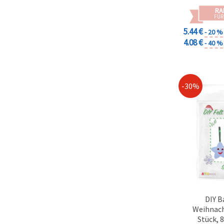
RA
FÜR
5.44 €
- 20 %
4.08 €
- 40 %
-30%
DIY B
Weihnach
Stück, 