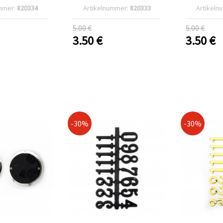
mmer:
820334
Artikelnummer:
820333
Artikeln
5.00 €
5.00 €
3.50
€
3.50
€
-30%
-30%