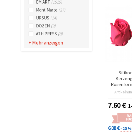
EM ART
(1529)
können Sie
jederzeit
Mont Marte
(27)
ändern
oder
URSUS
(14)
widerrufen.
DOZEN
(9)
Impressum
Datenschutzerklärung
ATH PRESS
(8)
Cookie-
Richtlinie
+ Mehr anzeigen
Alle
akzeptieren
Siliko
Cookie-
Kerzeng
Einstellungen
Rosenform,
Artikelnu
7.60
€
1
RA
FÜR
6.08 €
- 20 %