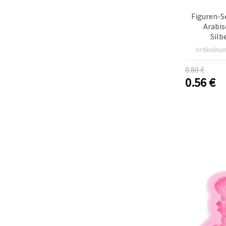
Figuren-S
Arabis
Silb
Artikelnu
0.80 €
0.56
€