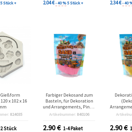
2.04 €
2.34 €
5 Stück +
- 40 %
5 Stück +
- 40 
-Gießform
Farbiger Dekosand zum
Dekorati
120 x 102 x 16
Basteln, für Dekoration
(Deko
mm
und Arrangements, Pink –
Arrangemen
500 g
mmer:
824035
Artikelnummer:
840106
Artikeln
2.90
€
2.90
€
-2 Stück
1-4 Paket