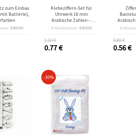
tz zum Einbau
Klebeziffern-Set für
Ziffe
mit Batterie),
Uhrwerk 16 mm
Bastel
erfarben
Arabische Zahlen –
Arabisch
Schwarz
mmer:
840394
Artikelnummer:
840392
Artikeln
1.10 €
0.80 €
0.77
€
0.56
€
-30%