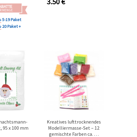
3.50
€
ABATTE
R MENGE
%
5-19 Paket
%
20 Paket +
hnachtsmann-
Kreatives lufttrocknendes
, 95 x 100 mm
Modelliermasse-Set – 12
gemischte Farben ca. 98