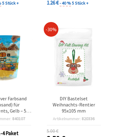
1.26 €
%
5 Stück +
- 40 %
5 Stück +
Schmuckherstellung
-30%
ver Farbsand
DIY Bastelset
sand) für
Weihnachts-Rentier
ts, Gelb – 500
95x105 mm
g
ummer:
840107
Artikelnummer:
820336
5.00 €
1-4 Paket