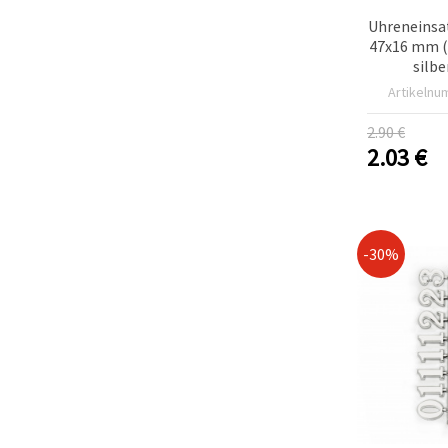
Uhreneinsa
47x16 mm (
silb
Artikelnu
2.90 €
2.03
€
-30%