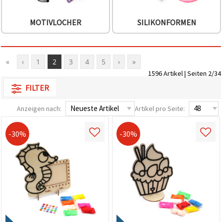
MOTIVLOCHER
SILIKONFORMEN
«
‹
1
2
3
4
5
›
»
1596 Artikel | Seiten 2/34
FILTER
Anzeigen nach:
Artikel pro Seite:
-30%
-30%