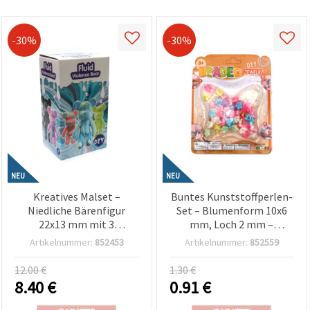
-30%
-30%
NEU
NEU
Kreatives Malset –
Buntes Kunststoffperlen-
Niedliche Bärenfigur
Set – Blumenform 10x6
22x13 mm mit 3
mm, Loch 2 mm –
Acrylfarben – Charmantes
gemischte Farben
Artikelnummer:
852453
Artikelnummer:
852559
blaues DIY Bastelset für
(assortiert) – Süße
Kinder, Hobby &
Bastelperlen für DIY
12.00 €
1.30 €
Kreativbedarf
Schmuck &
8.40
€
0.91
€
Bastelprojekte