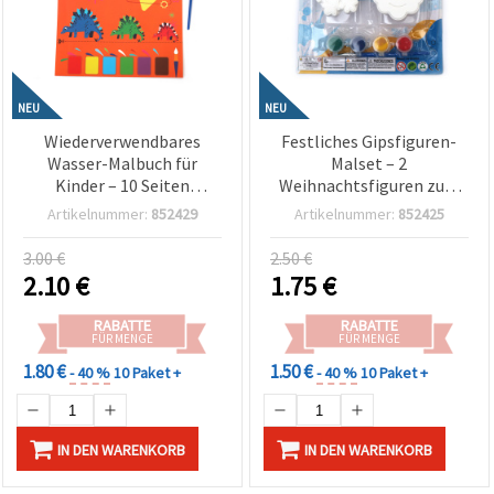
NEU
NEU
Wiederverwendbares
Festliches Gipsfiguren-
Wasser-Malbuch für
Malset – 2
Kinder – 10 Seiten
Weihnachtsfiguren zum
Dinosaurier-Abenteuer –
Bemalen inkl. Farben &
Artikelnummer:
852429
Artikelnummer:
852425
Klett-Malspaß ohne
Pinsel – Bastelspaß für
Kleckern, perfekt für
Kinder & Familie
3.00 €
2.50 €
kreatives Spielen und
2.10
€
1.75
€
Basteln
RABATTE
RABATTE
FÜR MENGE
FÜR MENGE
1.80 €
1.50 €
- 40 %
10 Paket +
- 40 %
10 Paket +
IN DEN WARENKORB
IN DEN WARENKORB