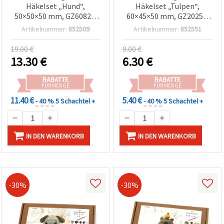
Häkelset „Hund“,
Häkelset „Tulpen“,
50×50×50 mm, GZ6082 –
60×45×50 mm, GZ2025 –
Perfekt für spaßige
Wunderschönes &
Artikelnummer:
852509
Artikelnummer:
852551
Häkelprojekte,
entspannendes
handgemachte
Häkelprojekt, ideal als
19.00 €
9.00 €
Geschenke & DIY-
DIY-Handgeschenk und
13.30
€
6.30
€
Bastelfans
frühlingshafte Deko
RABATTE
RABATTE
FÜR MENGE
FÜR MENGE
11.40 €
5.40 €
- 40 %
5 Schachtel +
- 40 %
5 Schachtel +
IN DEN WARENKORB
IN DEN WARENKORB
-30%
-30%