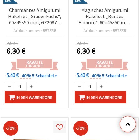
NEU
NEU
Charmantes Amigurumi
Magisches Amigurumi
Häkelset „Grauer Fuchs“,
Häkelset „Buntes
60×45×50 mm, GZ2087 –
Einhorn“, 60×45×50 mm,
Stilvolles DIY
GZ2142 – Kreatives
Artikelnummer:
852536
Artikelnummer:
852558
Häkelprojekt zum
Häkelprojekt zum
Selbermachen, perfekt
Selbermachen, ideal als
9.00 €
9.00 €
als handgemachtes
handgemachtes
6.30
€
6.30
€
Geschenk und für
Geschenk und zauberhafte
gemütliche Wohndeko
Deko
RABATTE
RABATTE
FÜR MENGE
FÜR MENGE
5.40 €
5.40 €
- 40 %
5 Schachtel +
- 40 %
5 Schachtel +
IN DEN WARENKORB
IN DEN WARENKORB
-30%
-30%