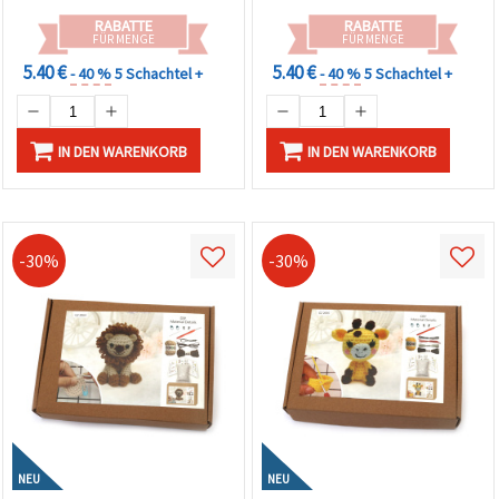
Kinderzimmer-Deko DIY
RABATTE
RABATTE
FÜR MENGE
FÜR MENGE
5.40 €
5.40 €
- 40 %
5 Schachtel +
- 40 %
5 Schachtel +
IN DEN WARENKORB
IN DEN WARENKORB
-30%
-30%
NEU
NEU