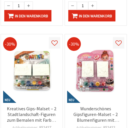
IN DEN WARENKORB
IN DEN WARENKORB
-30%
-30%
NEU
NEU
Kreatives Gips-Malset – 2
Wunderschönes
Stadtlandschaft-Figuren
Gipsfiguren-Malset – 2
zum Bemalen mit Farben
Blumenfiguren mit
& Pinsel – Bastelset für
Farben & Pinsel –
Artikelnummer:
852427
Artikelnummer:
852422