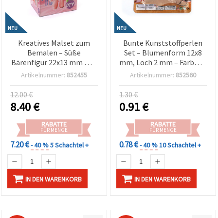
NEU
NEU
Kreatives Malset zum
Bunte Kunststoffperlen
Bemalen – Süße
Set – Blumenform 12x8
Bärenfigur 22x13 mm mit
mm, Loch 2 mm – Farbmix
3 Acrylfarben – Lila DIY
(assortiert) –
Artikelnummer:
852455
Artikelnummer:
852560
Bastelset für Kinder &
Bastelperlen für
Hobbykünstler
Schmuckherstellung, DIY
12.00 €
1.30 €
& Kreativprojekte
8.40
€
0.91
€
RABATTE
RABATTE
FÜR MENGE
FÜR MENGE
7.20 €
0.78 €
- 40 %
5 Schachtel +
- 40 %
10 Schachtel +
IN DEN WARENKORB
IN DEN WARENKORB