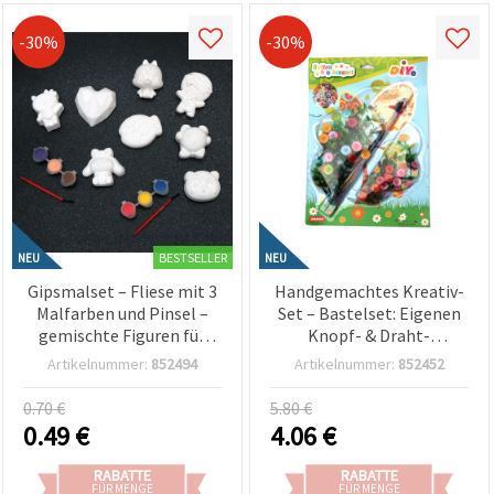
-30%
-30%
BESTSELLER
NEU
NEU
Gipsmalset – Fliese mit 3
Handgemachtes Kreativ-
Malfarben und Pinsel –
Set – Bastelset: Eigenen
gemischte Figuren für
Knopf- & Draht-
Kinder, Basteln &
Blumenstrauß selber
Artikelnummer:
852494
Artikelnummer:
852452
kreativen Malspaß
machen – DIY Bastelspaß
für Kinder & Erwachsene
0.70 €
5.80 €
0.49
€
4.06
€
RABATTE
RABATTE
FÜR MENGE
FÜR MENGE