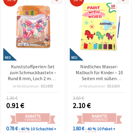
NEU
NEU
Kunststoffperlen-Set
Niedliches Wasser-
zum Schmuckbasteln –
Malbuch für Kinder – 10
Rund 8 mm, Loch 2 mm –
Seiten mit süßen
Farbmix (assortiert) –
Tiermotiven –
Artikelnummer:
852495
Artikelnummer:
852430
Ideal für Armbänder,
Wiederverwendbar,
Ketten & DIY-
kleckerfrei und perfekt
1.30 €
3.00 €
Bastelarbeiten
zum kreativen Basteln &
0.91
€
2.10
€
Malen
RABATTE
RABATTE
FÜR MENGE
FÜR MENGE
0.78 €
1.80 €
- 40 %
10 Schachtel +
- 40 %
10 Paket +