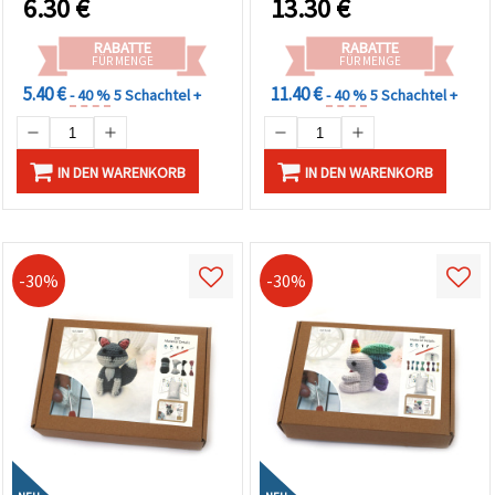
6.30
€
13.30
€
für Handarbeits- und
gemütliche Deko
Kreativfans
RABATTE
RABATTE
FÜR MENGE
FÜR MENGE
5.40 €
11.40 €
- 40 %
5 Schachtel +
- 40 %
5 Schachtel +
IN DEN WARENKORB
IN DEN WARENKORB
-30%
-30%