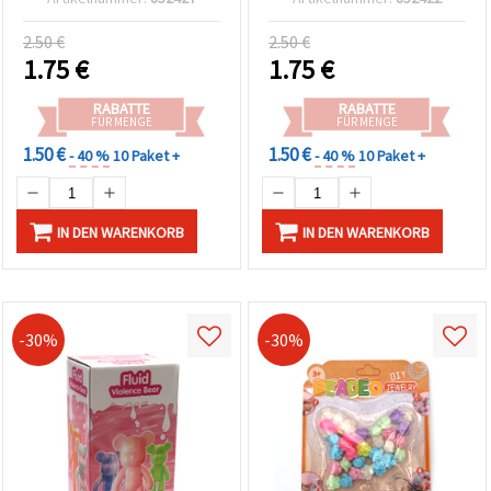
Kinder & Erwachsene
kreatives Bastelset für
Kinder & Familie
2.50 €
2.50 €
1.75
€
1.75
€
RABATTE
RABATTE
FÜR MENGE
FÜR MENGE
1.50 €
1.50 €
- 40 %
10 Paket +
- 40 %
10 Paket +
IN DEN WARENKORB
IN DEN WARENKORB
-30%
-30%