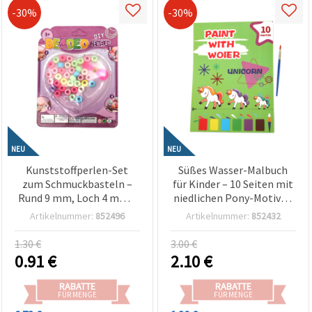
-30%
-30%
NEU
NEU
Kunststoffperlen-Set
Süßes Wasser-Malbuch
zum Schmuckbasteln –
für Kinder – 10 Seiten mit
Rund 9 mm, Loch 4 mm –
niedlichen Pony-Motiven
Farbmix (Assortiert) –
– wiederverwendbar,
Artikelnummer:
852496
Artikelnummer:
852432
Ideal für Armbänder,
kleckerfrei & perfekt für
Ketten & DIY
magischen Bastelspaß
1.30 €
3.00 €
Bastelprojekte
und kreatives Malen
0.91
€
2.10
€
RABATTE
RABATTE
FÜR MENGE
FÜR MENGE