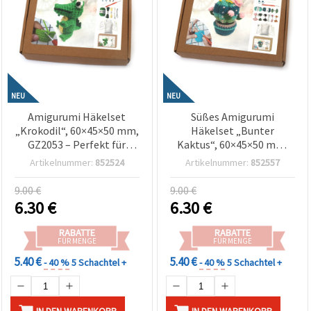
NEU
NEU
Amigurumi Häkelset
Süßes Amigurumi
„Krokodil“, 60×45×50 mm,
Häkelset „Bunter
GZ2053 – Perfekt für
Kaktus“, 60×45×50 mm,
lustige DIY-
GZ2112 – Perfekt für DIY
Artikelnummer:
852524
Artikelnummer:
852557
Häkelprojekte,
Häkelprojekte &
handgemachte
handgemachte
9.00 €
9.00 €
Geschenke & kreatives
Geschenke
6.30
€
6.30
€
Basteln
RABATTE
RABATTE
FÜR MENGE
FÜR MENGE
5.40 €
5.40 €
- 40 %
5 Schachtel +
- 40 %
5 Schachtel +