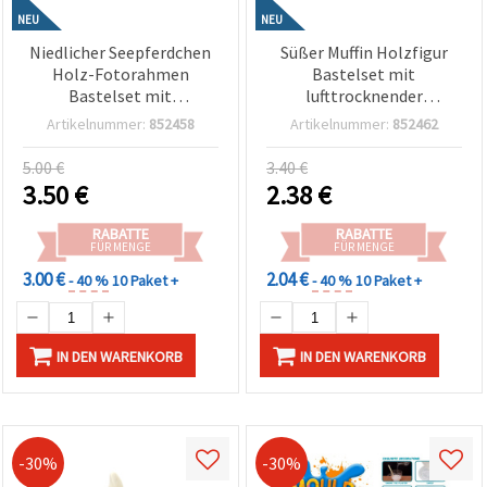
NEU
NEU
Niedlicher Seepferdchen
Süßer Muffin Holzfigur
Holz-Fotorahmen
Bastelset mit
Bastelset mit
lufttrocknender
lufttrocknender
Modelliermasse – perfekt
Artikelnummer:
852458
Artikelnummer:
852462
Modelliermasse und
für Kinder, kreative
selbstklebenden
Bastelideen & DIY Deko
5.00 €
3.40 €
Kristallsteinen – perfekt
zum Selbermachen
3.50
€
2.38
€
für Kinder Bastelspaß, DIY
Deko & kreatives
RABATTE
RABATTE
Gestalten
FÜR MENGE
FÜR MENGE
3.00 €
2.04 €
- 40 %
10 Paket +
- 40 %
10 Paket +
IN DEN WARENKORB
IN DEN WARENKORB
-30%
-30%