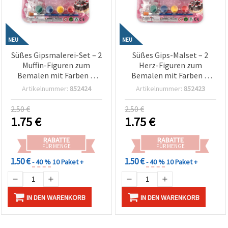
NEU
NEU
Süßes Gipsmalerei-Set – 2
Süßes Gips-Malset – 2
Muffin-Figuren zum
Herz-Figuren zum
Bemalen mit Farben &
Bemalen mit Farben &
Pinsel – Bastelset für
Pinsel – kreatives DIY
Artikelnummer:
852424
Artikelnummer:
852423
Kinder & Familie, kreative
Bastelset für Kinder &
DIY-Aktivität
Familie, romantischer
2.50 €
2.50 €
Bastelspaß
1.75
€
1.75
€
RABATTE
RABATTE
FÜR MENGE
FÜR MENGE
1.50 €
1.50 €
- 40 %
10 Paket +
- 40 %
10 Paket +
IN DEN WARENKORB
IN DEN WARENKORB