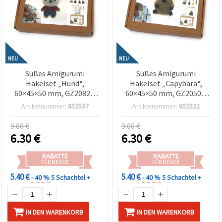
NEU
NEU
Süßes Amigurumi
Süßes Amigurumi
Häkelset „Hund“,
Häkelset „Capybara“,
60×45×50 mm, GZ2082 –
60×45×50 mm, GZ2050 –
Ein Spaßiges &
Entspannendes DIY-
Artikelnummer:
852537
Artikelnummer:
852522
Herzerwärmendes
Häkelprojekt, perfekt als
Häkelprojekt, Perfekt für
handgemachtes
9.00 €
9.00 €
Handgemachte
Geschenk für
6.30
€
6.30
€
Geschenke und
Tierliebhaber und Häkel-
Handarbeits-Fans
Fans
RABATTE
RABATTE
FÜR MENGE
FÜR MENGE
5.40 €
5.40 €
- 40 %
5 Schachtel +
- 40 %
5 Schachtel +
IN DEN WARENKORB
IN DEN WARENKORB