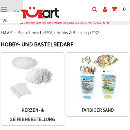
0
Wir
Bestellen über 80€ und erhalten Sie KOSTENLOSEN VERSAND!
verwenden
EM ART
›
Bastelbedarf
(5596)
›
Hobby & Basteln
(1597)
Cookies
🍪 Wir
HOBBY- UND BASTELBEDARF
verwenden
Cookies
und
ähnliche
Technologien,
um das
ordnungsgemäße
Funktionieren
der Website
sicherzustellen,
Ihr
Nutzungserlebnis
zu
verbessern
KERZEN- &
FARBIGER SAND
und, mit
Ihrer
SEIFENHERSTELLUNG
Einwilligung,
den
Datenverkehr