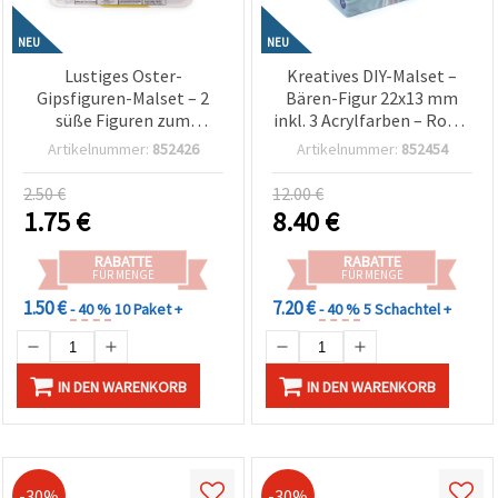
NEU
NEU
Lustiges Oster-
Kreatives DIY-Malset –
Gipsfiguren-Malset – 2
Bären-Figur 22x13 mm
süße Figuren zum
inkl. 3 Acrylfarben – Rosa-
Bemalen mit Farben &
Farbset für Kinder
Artikelnummer:
852426
Artikelnummer:
852454
Pinsel – kreatives
Basteln & Kunstprojekte
Bastelset für Kinder &
(EM ART)
2.50 €
12.00 €
Familie – DIY Osterdeko
1.75
€
8.40
€
zum Selbstgestalten
RABATTE
RABATTE
FÜR MENGE
FÜR MENGE
1.50 €
7.20 €
- 40 %
10 Paket +
- 40 %
5 Schachtel +
IN DEN WARENKORB
IN DEN WARENKORB
-30%
-30%