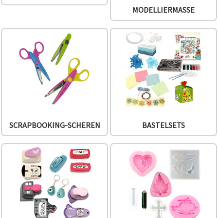
können Sie
MODELLIERMASSE
jederzeit
ändern
oder
widerrufen.
Impressum
Datenschutzerklärung
Cookie-
Richtlinie
Alle
akzeptieren
Cookie-
SCRAPBOOKING-SCHEREN
BASTELSETS
Einstellungen