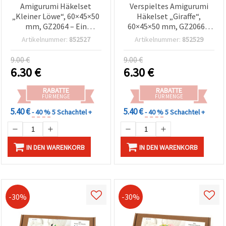
Amigurumi Häkelset
Verspieltes Amigurumi
„Kleiner Löwe“, 60×45×50
Häkelset „Giraffe“,
mm, GZ2064 – Ein
60×45×50 mm, GZ2066 –
fröhliches und
Kreatives Häkelprojekt
Artikelnummer:
852527
Artikelnummer:
852529
herzerwärmendes
mit Häkelanleitung, ideal
Häkelprojekt, perfekt als
als DIY Geschenk und für
9.00 €
9.00 €
Handmade-Geschenk und
Tierliebhaber
6.30
€
6.30
€
für Tierliebhaber
RABATTE
RABATTE
FÜR MENGE
FÜR MENGE
5.40 €
5.40 €
- 40 %
5 Schachtel +
- 40 %
5 Schachtel +
IN DEN WARENKORB
IN DEN WARENKORB
-30%
-30%