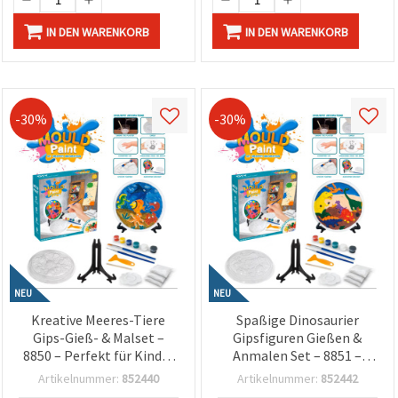
IN DEN WARENKORB
IN DEN WARENKORB
-30%
-30%
NEU
NEU
Kreative Meeres-Tiere
Spaßige Dinosaurier
Gips-Gieß- & Malset –
Gipsfiguren Gießen &
8850 – Perfekt für Kinder
Anmalen Set – 8851 –
Bastelset, Kreativspaß &
Perfekt für Kinder
Artikelnummer:
852440
Artikelnummer:
852442
DIY Handarbeit
Basteln & Kreatives