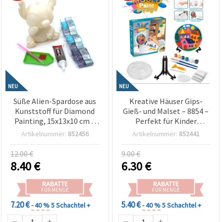
NEU
NEU
Süße Alien-Spardose aus
Kreative Häuser Gips-
Kunststoff für Diamond
Gieß- und Malset – 8854 –
Painting, 15x13x10 cm –
Perfekt für Kinder
Perfekt für Kinder
Basteln & kreatives
Artikelnummer:
852456
Artikelnummer:
852441
Bastelspaß, DIY &
Spielen
kreative Hobbyprojekte
12.00 €
9.00 €
8.40
€
6.30
€
RABATTE
RABATTE
FÜR MENGE
FÜR MENGE
7.20 €
5.40 €
- 40 %
5 Schachtel +
- 40 %
5 Schachtel +