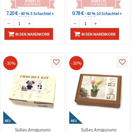
RABATTE
RABATTE
FÜR MENGE
FÜR MENGE
7.20 €
0.78 €
- 40 %
5 Schachtel +
- 40 %
10 Schachtel +
IN DEN WARENKORB
IN DEN WARENKORB
-30%
-30%
NEU
NEU
Süßes Amigurumi
Süßes Amigurumi