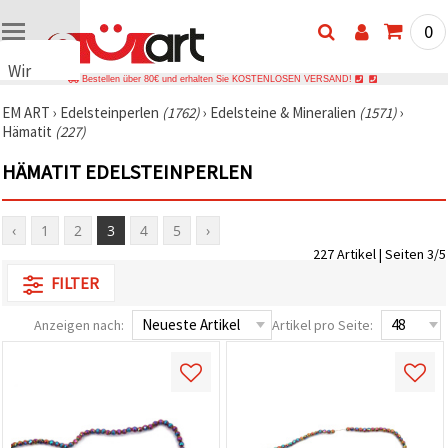
0
Wir
Bestellen über 80€ und erhalten Sie KOSTENLOSEN VERSAND!
verwenden
EM ART
›
Edelsteinperlen
(1762)
›
Edelsteine & Mineralien
(1571)
›
Cookies
Hämatit
(227)
🍪 Wir
verwenden
HÄMATIT EDELSTEINPERLEN
Cookies
und
ähnliche
Technologien,
‹
1
2
3
4
5
›
um das
227 Artikel | Seiten 3/5
ordnungsgemäße
Funktionieren
FILTER
der Website
sicherzustellen,
Ihr
Anzeigen nach:
Artikel pro Seite:
Nutzungserlebnis
zu
verbessern
und, mit
Ihrer
Einwilligung,
den
Datenverkehr