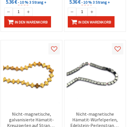
5.36 €
5.36 €
- 10 %
3 Strang +
- 10 %
3 Strang +
IN DEN WARENKORB
IN DEN WARENKORB
Nicht-magnetische,
Nicht-magnetische
galvanisierte Hämatit-
Hämatit-Würfelperlen,
Kreuzperlen auf Strang –
Edelstein-Perlenstrang –