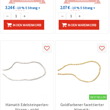
FÜR MENGE
FÜR MENGE
3.24 €
2.07 €
- 10 %
5 Strang +
- 10 %
5 Strang +
IN DEN WARENKORB
IN DEN WARENKORB
BESTSELLER
Hämatit Edelsteinperlen-
Goldfarbener facettierter
Strang – nicht
Hämatit-