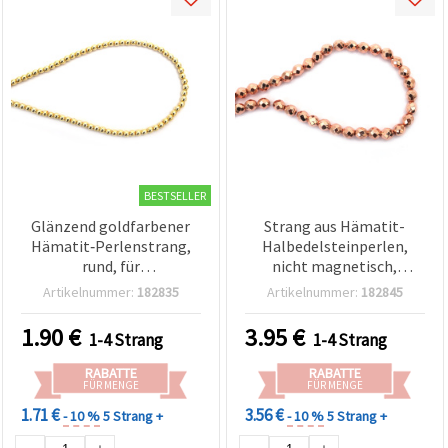
BESTSELLER
Glänzend goldfarbener
Strang aus Hämatit-
Hämatit‑Perlenstrang,
Halbedelsteinperlen,
rund, für
nicht magnetisch,
Schmuckherstellung &
galvanisiert,
Artikelnummer:
182835
Artikelnummer:
182845
Basteln, nicht
roségoldfarben,
magnetisch,
facettierte Rundperlen 8
1.90
€
3.95
€
1-4 Strang
1-4 Strang
galvanisierter
mm, Loch 1 mm, ca. 48
Halbedelstein, 4 mm
Stück
RABATTE
RABATTE
Perlen, Loch 1 mm, ca.
FÜR MENGE
FÜR MENGE
105 Stk.
1.71 €
3.56 €
- 10 %
5 Strang +
- 10 %
5 Strang +