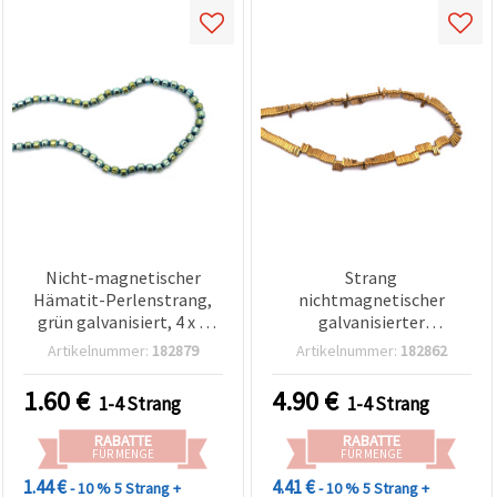
Nicht-magnetischer
Strang
Hämatit-Perlenstrang,
nichtmagnetischer
grün galvanisiert, 4 x 4
galvanisierter
mm, Loch 1 mm, ca. 95
Hämatit‑Halbedelstein‑Perl
Artikelnummer:
182879
Artikelnummer:
182862
Stück – Halbedelstein für
– altgoldfarben,
DIY-Schmuckherstellung,
2‑Loch‑Ovale 8×3×1 mm,
1.60
€
4.90
€
1-4 Strang
1-4 Strang
Perlenarbeiten & Basteln
Loch Ø 1,2 mm, ca. 360
Stk., für
RABATTE
RABATTE
Schmuckherstellung &
FÜR MENGE
FÜR MENGE
DIY
1.44 €
4.41 €
- 10 %
5 Strang +
- 10 %
5 Strang +