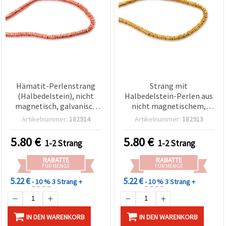
Hämatit-Perlenstrang
Strang mit
(Halbedelstein), nicht
Halbedelstein-Perlen aus
magnetisch, galvanisch
nicht magnetischem,
beschichtet,
galvanisiertem Hämatit,
Artikelnummer:
182914
Artikelnummer:
182913
roségoldfarben,
goldfarben, gebogene
gebogene Scheibenperlen
Scheibenform mit
5.80
€
5.80
€
1-2 Strang
1-2 Strang
mit gewölbten Kanten,
abgerundeten Kanten,
4x2 mm, Loch 1 mm, ca.
4x2 mm, Loch: 1 mm, ca.
RABATTE
RABATTE
215 Stück
215 Stk.
FÜR MENGE
FÜR MENGE
5.22 €
5.22 €
- 10 %
3 Strang +
- 10 %
3 Strang +
IN DEN WARENKORB
IN DEN WARENKORB