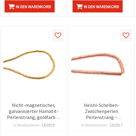
IN DEN WARENKORB
IN DEN WARENKORB
Nicht-magnetischer,
Heishi-Scheiben-
galvanisierter Hämatit-
Zwischenperlen
Perlenstrang, goldfarben
Perlenstrang –
– 3 mm Zylinder, Loch 0,7
nichtmagnetischer,
Artikelnummer:
182919
Artikelnummer:
182917
mm, ca. 125 Stück –
galvanisch beschichteter
Halbedelstein-
Hämatit (Halbedelstein),