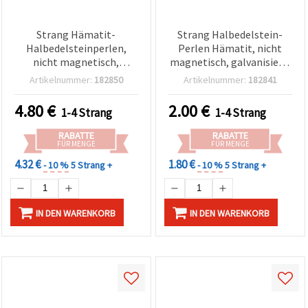
Strang Hämatit-
Strang Halbedelstein-
Halbedelsteinperlen,
Perlen Hämatit, nicht
nicht magnetisch,
magnetisch, galvanisiert,
galvanisiert, rund
altgoldfarben,
Artikelnummer:
182850
Artikelnummer:
182841
facettiert,
Rundperlen Ø 6 mm, Loch
roségoldfarben, 10 mm,
1,5 mm, ca. 73 Stk.
4.80
€
2.00
€
1-4 Strang
1-4 Strang
Loch: 2 mm (ca. 40 Stk.)
RABATTE
RABATTE
FÜR MENGE
FÜR MENGE
4.32 €
1.80 €
- 10 %
5 Strang +
- 10 %
5 Strang +
IN DEN WARENKORB
IN DEN WARENKORB