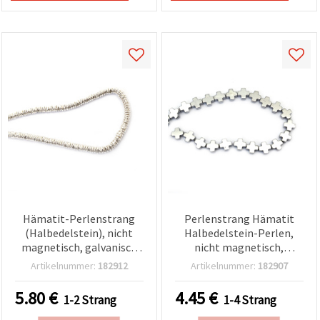
Hämatit-Perlenstrang
Perlenstrang Hämatit
(Halbedelstein), nicht
Halbedelstein-Perlen,
magnetisch, galvanisch
nicht magnetisch,
beschichtet,
galvanisch beschichtet,
Artikelnummer:
182912
Artikelnummer:
182907
weißsilberfarben,
silberfarben, Kreuzform
gebogene Rondelle mit
10x10x4 mm, Loch 1,5
5.80
€
4.45
€
1-2 Strang
1-4 Strang
abgerundeten Kanten,
mm, ca. 40 Stk.
4x2 mm, Loch: 1 mm, ca.