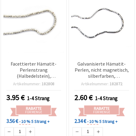
Facettierter Hämatit-
Galvanisierte Hämatit-
Perlenstrang
Perlen, nicht magnetisch,
(Halbedelstein),
silberfarben,
Abacus/Rondelle, nicht
sechseckiger Zylinder 3 x 3
Artikelnummer:
182808
Artikelnummer:
182872
magnetisch,
mm, Loch 0,7 mm, Strang
elektroplattiert, hell
ca. 140 Stk. –
3.95
€
2.60
€
1-4 Strang
1-4 Strang
silberfarben (Weißsilber),
Halbedelstein-
6 x 3 mm, Loch 1,5 mm, ca.
Zwischenperlen für DIY
RABATTE
RABATTE
120 Stk.
Schmuckherstellung,
FÜR MENGE
FÜR MENGE
Armbänder & Ketten
3.56 €
2.34 €
- 10 %
5 Strang +
- 10 %
5 Strang +