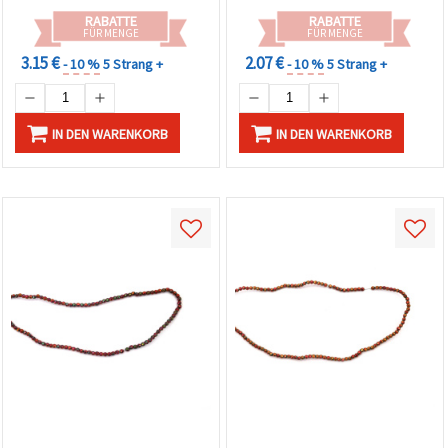
RABATTE
RABATTE
FÜR MENGE
FÜR MENGE
3.15 €
2.07 €
- 10 %
5 Strang +
- 10 %
5 Strang +
IN DEN WARENKORB
IN DEN WARENKORB