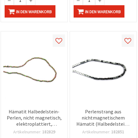
IN DEN WARENKORB
IN DEN WARENKORB
Hämatit Halbedelstein-
Perlenstrang aus
Perlen, nicht magnetisch,
nichtmagnetischem
elektroplattiert,
Hämatit (Halbedelstein),
irisierend gold-grün
Würfel 3x3x3 mm, Loch 1
Artikelnummer:
182829
Artikelnummer:
182851
(Regenbogen),
mm, ca. 130 Stück – für