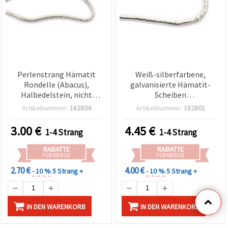
Perlenstrang Hämatit
Weiß-silberfarbene,
Rondelle (Abacus),
galvanisierte Hämatit-
Halbedelstein, nicht
Scheiben
magnetisch,
(Unterlegscheiben)
Artikelnummer:
182804
Artikelnummer:
182801
elektroplattiert, weiß-
Spacer/Abstandhalter-
silberfarben, 6x3 mm,
Perlen, Halbedelstein,
3.00
€
4.45
€
1-4 Strang
1-4 Strang
Loch: 1,5 mm, ca. 148 Stk.
nicht magnetisch, Strang,
6 x 2 mm, Loch 1,5 mm, ca.
RABATTE
RABATTE
218 Stück
FÜR MENGE
FÜR MENGE
2.70 €
4.00 €
- 10 %
5 Strang +
- 10 %
5 Strang +
IN DEN WARENKORB
IN DEN WARENKORB