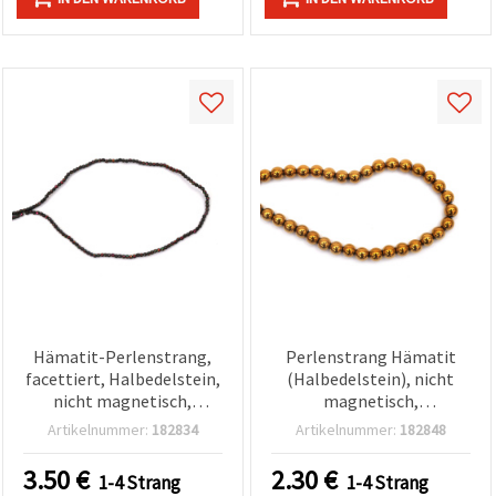
Hämatit-Perlenstrang,
Perlenstrang Hämatit
facettiert, Halbedelstein,
(Halbedelstein), nicht
nicht magnetisch,
magnetisch,
elektroplattiert mit
elektroplattiert, Farbe
Artikelnummer:
182834
Artikelnummer:
182848
Graphit-Regenbogen-
Altgold, rund, 8 mm, Loch
Finish – 2 mm rund, Loch 1
1,5 mm, ca. 55 Stück
3.50
€
2.30
€
1-4 Strang
1-4 Strang
mm, ca. 185 Stück