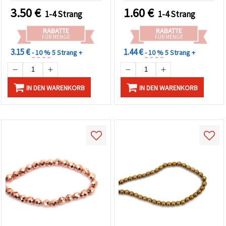
facettierte Rundperlen 2
Schmuckherstellung &
3.50
€
1.60
€
1-4 Strang
1-4 Strang
mm, Loch 1 mm, ganzer
DIY
Strang ~185 Stk. –
RABATTE
RABATTE
goldfarbene
FÜR MENGE
FÜR MENGE
Schmuckperlen für
3.15 €
1.44 €
- 10 %
5 Strang +
- 10 %
5 Strang +
Armbänder, Ketten,
Spacer
IN DEN WARENKORB
IN DEN WARENKORB