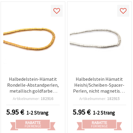
Halbedelstein-Hämatit
Halbedelstein Hämatit
Rondelle-Abstandperlen,
Heishi/Scheiben-Spacer-
metallisch goldfarben,
Perlen, nicht magnetisch,
galvanisch beschichtet,
elektroplattiert, weiß-
Artikelnummer:
182916
Artikelnummer:
182915
nicht magnetisch,
silberfarben, 6x1 mm,
Scheibe 6x1 mm, Loch 1
Loch 1 mm, ganzer
5.95
€
5.95
€
1-2 Strang
1-2 Strang
mm, Strang ca. 320 Stk.
Strang ~320 Stk. für
Schmuckherstellung &
RABATTE
RABATTE
DIY Basteln
FÜR MENGE
FÜR MENGE