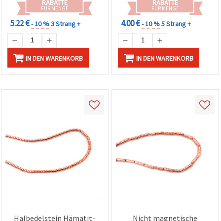
RABATTE
RABATTE
215 Stück
FÜR MENGE
FÜR MENGE
5.22 €
4.00 €
- 10 %
3 Strang +
- 10 %
5 Strang +
IN DEN WARENKORB
IN DEN WARENKORB
Halbedelstein Hämatit-
Nicht magnetische