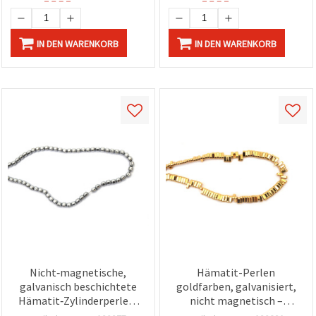
IN DEN WARENKORB
IN DEN WARENKORB
Nicht‑magnetische,
Hämatit-Perlen
galvanisch beschichtete
goldfarben, galvanisiert,
Hämatit‑Zylinderperlen,
nicht magnetisch –
silberfarben, 4 x 4 mm,
rechteckige