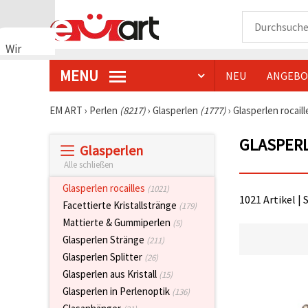
Wir
verwenden
MENU
NEU
ANGEBO
Cookies
🍪 Wir
verwenden
EM ART
›
Perlen
(8217)
›
Glasperlen
(1777)
›
Glasperlen rocail
Cookies
und
GLASPERL
ähnliche
Glasperlen
Technologien,
um das
Alle schließen
ordnungsgemäße
Funktionieren
Glasperlen rocailles
(1021)
der Website
1021 Artikel | 
Facettierte Kristallstränge
(179)
sicherzustellen,
Ihr
Mattierte & Gummiperlen
(5)
Nutzungserlebnis
Glasperlen Stränge
(211)
zu
verbessern
Glasperlen Splitter
(26)
und, mit
Glasperlen aus Kristall
Ihrer
(15)
Einwilligung,
Glasperlen in Perlenoptik
(136)
den
Datenverkehr