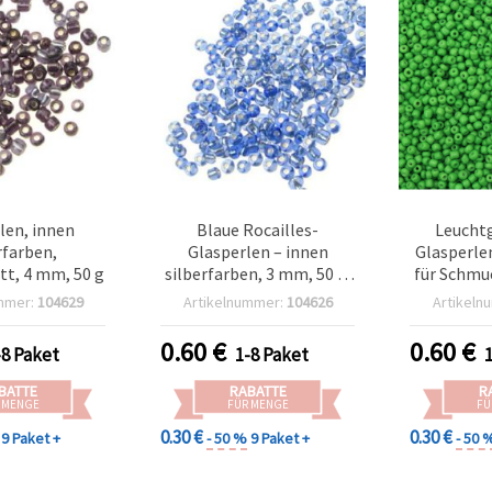
len, innen
Blaue Rocailles-
Leucht
rfarben,
Glasperlen – innen
Glasperle
tt, 4 mm, 50 g
silberfarben, 3 mm, 50 g,
für Schmu
unverzichtbar für DIY-
Baste
mmer:
104629
Artikelnummer:
104626
Artikeln
Schmuck, Perlenweben &
Bastelprojekte
0.60
€
0.60
€
-8 Paket
1-8 Paket
BATTE
RABATTE
R
 MENGE
FÜR MENGE
FÜ
0.30 €
0.30 €
9 Paket +
- 50 %
9 Paket +
- 50 