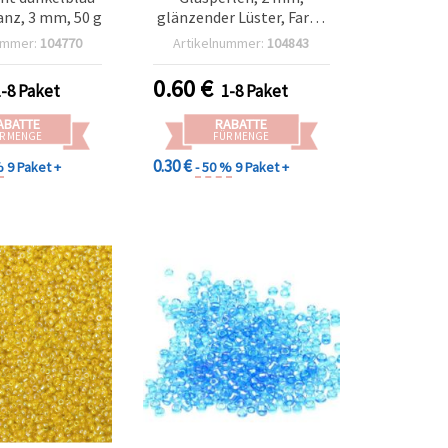
anz, 3 mm, 50 g
glänzender Lüster, Farbe
1125, 50 g
ummer:
104770
Artikelnummer:
104843
0.60
€
1-8 Paket
1-8 Paket
ABATTE
RABATTE
R MENGE
FÜR MENGE
0.30 €
%
9 Paket +
- 50 %
9 Paket +