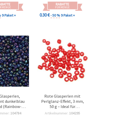
ABATTE
RABATTE
R MENGE
FÜR MENGE
0.30 €
%
9 Paket +
- 50 %
9 Paket +
Glasperlen,
Rote Glasperlen mit
nt dunkelblau
Perlglanz-Effekt, 3 mm,
end (Rainbow-
50 g – Ideal für
, 4 mm, 50 g
Schmuckherstellung &
ummer:
104784
Artikelnummer:
104295