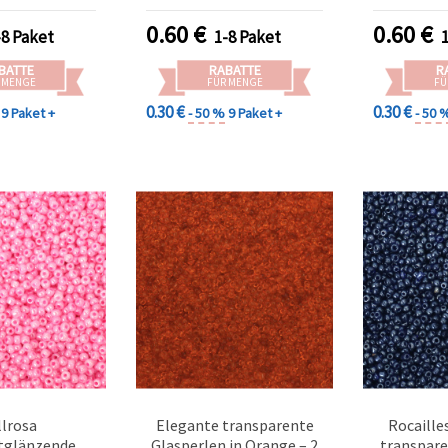
elprojekte
Schmuckherstellung
0.60
€
0.60
€
-8 Paket
1-8 Paket
BATTE
RABATTE
R
 MENGE
FÜR MENGE
FÜ
0.30 €
0.30 €
9 Paket +
- 50 %
9 Paket +
- 50 
llrosa
Elegante transparente
Rocaille
tglänzende
Glasperlen in Orange – 2
transpare