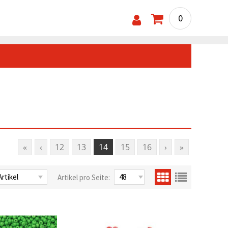
0
«
‹
12
13
14
15
16
›
»
Artikel pro Seite: