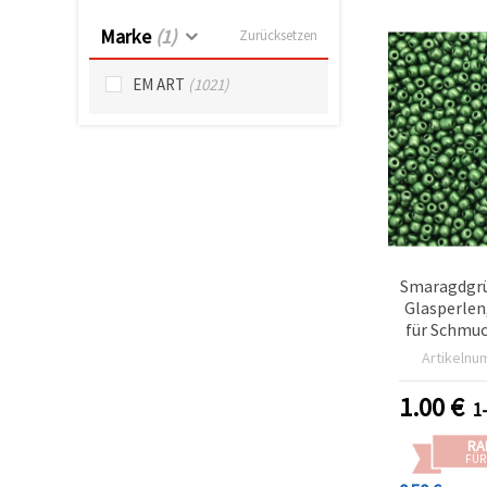
können Sie
jederzeit
Marke
(1)
Zurücksetzen
ändern
oder
widerrufen.
EM ART
(1021)
Impressum
Datenschutzerklärung
Cookie-
Richtlinie
Alle
akzeptieren
Cookie-
Smaragdgrü
Einstellungen
Glasperlen
für Schmuc
& Dek
Artikelnu
1.00
€
1
RA
FÜR