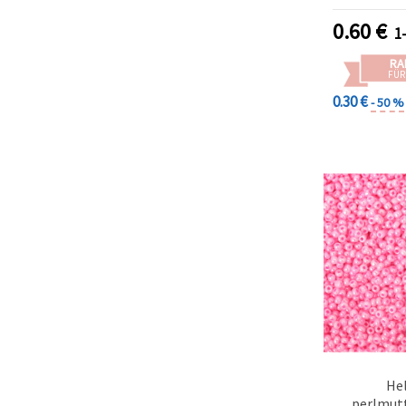
& Bast
0.60
€
1
RA
FÜR
0.30 €
- 50 %
He
perlmut