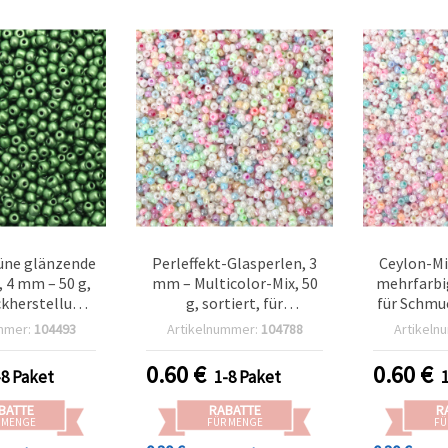
ne glänzende
Perleffekt-Glasperlen, 3
Ceylon-Mi
, 4 mm – 50 g,
mm – Multicolor-Mix, 50
mehrfarbig
kherstellung
g, sortiert, für
für Schmu
oration
Schmuckherstellung &
Perlenarb
mmer:
104493
Artikelnummer:
104788
Artikeln
Deko-Basteln
B
0.60
€
0.60
€
-8 Paket
1-8 Paket
BATTE
RABATTE
R
 MENGE
FÜR MENGE
FÜ