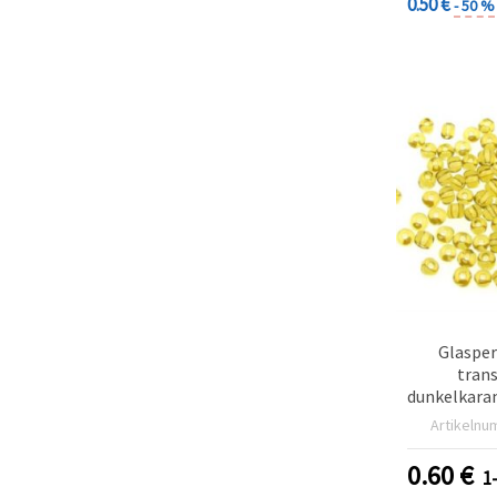
0.50 €
- 50 %
Glasper
tran
dunkelkara
g – für
Artikelnu
Schmuckh
0.60
€
1