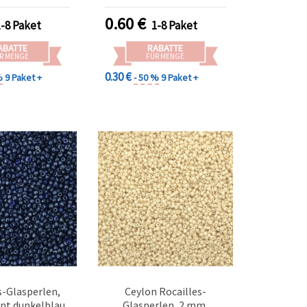
Deko
0.60
€
1-8 Paket
1-8 Paket
ABATTE
RABATTE
R MENGE
FÜR MENGE
0.30 €
%
9 Paket +
- 50 %
9 Paket +
s-Glasperlen,
Ceylon Rocailles-
nt dunkelblau
Glasperlen, 2 mm,