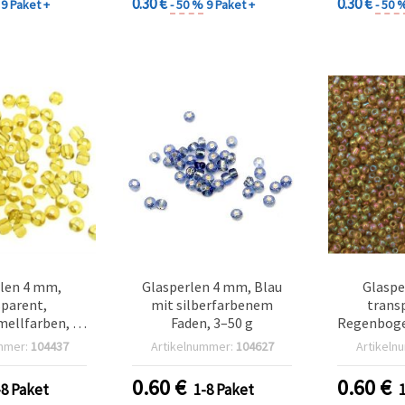
0.30 €
0.30 €
9 Paket +
- 50 %
9 Paket +
- 50 
len 4 mm,
Glasperlen 4 mm, Blau
Glaspe
sparent,
mit silberfarbenem
trans
mellfarben, 50
Faden, 3–50 g
Regenboge
 Basteln &
mmer:
104437
Artikelnummer:
104627
Artikeln
erstellung
0.60
€
0.60
€
-8 Paket
1-8 Paket