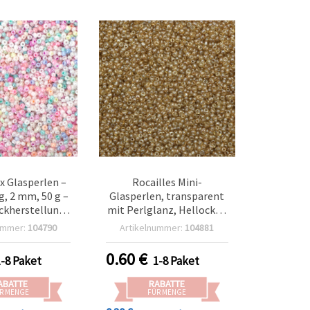
x Glasperlen –
Rocailles Mini-
, 2 mm, 50 g –
Glasperlen, transparent
ckherstellung,
mit Perlglanz, Hellocker,
eiten & Deko-
2 mm, 50 g
ummer:
104790
Artikelnummer:
104881
asteln
0.60
€
1-8 Paket
1-8 Paket
ABATTE
RABATTE
R MENGE
FÜR MENGE