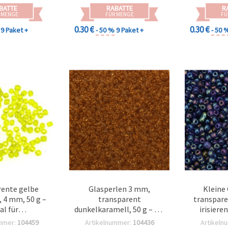
BATTE
RABATTE
R
 MENGE
FÜR MENGE
FÜ
0.30 €
0.30 €
9 Paket +
- 50 %
9 Paket +
- 50 
ente gelbe
Glasperlen 3 mm,
Kleine 
, 4 mm, 50 g –
transparent
transpare
al für
dunkelkaramell, 50 g – für
irisier
stellung, DIY
Basteln &
Effekt)
mmer:
104459
Artikelnummer:
104436
Artikeln