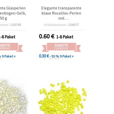
nte Glasperlen
Elegante transparente
enbogen-Gelb,
blaue Rocailles-Perlen
50 g
mit
Regenbogenschimmer –
ummer:
104749
Artikelnummer:
104837
2 mm, 50 g, ideal für
Schmuckherstellung,
0.60
€
1-8 Paket
1-8 Paket
Ohrringe & Halsketten
ABATTE
RABATTE
R MENGE
FÜR MENGE
0.30 €
%
9 Paket +
- 50 %
9 Paket +