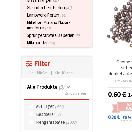
Glasanhänger
(21)
zu
Glasröhrchen-Perlen
(47)
analysieren
sowie
Lampwork-Perlen
(44)
relevantere
Millefiori Murano Nazar-
Inhalte und
Amulette
Werbung
(13)
anzuzeigen,
Sprühgefärbte Glasperlen
(5)
auch mit
Unterstützung
Mikroperlen
(54)
unserer
Partner für
Analyse
und
Glasper
Filter
Marketing.
silbe
Sie können
dunkelviole
Alle schließen
|
Alles löschen
alle
Artikelnu
Cookies
Alle Produkte
(3)
akzeptieren,
ablehnen
0.60
€
Zurücksetzen
1
oder Ihre
Auswahl in
RA
den
Auf Lager
(934)
FÜR
Einstellungen
Bestseller
(7)
individuell
0.30 €
- 50 %
festlegen.
Mengenrabatte
(1003)
Ihre
Einwilligung