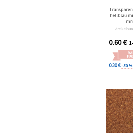
Transparen
hellblau mi
mm,
Artikelnu
0.60
€
1
RA
FÜR
0.30 €
- 50 %