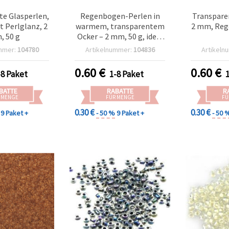
te Glasperlen,
Regenbogen-Perlen in
Transpare
t Perlglanz, 2
warmem, transparentem
2 mm, Reg
 50 g
Ocker – 2 mm, 50 g, ideal
für handgefertigten
mmer:
104780
Artikelnummer:
104836
Artikeln
Schmuck, Herbst-Designs
& einzigartige DIY-
0.60
€
0.60
€
-8 Paket
1-8 Paket
Kreationen
BATTE
RABATTE
R
 MENGE
FÜR MENGE
FÜ
0.30 €
0.30 €
9 Paket +
- 50 %
9 Paket +
- 50 