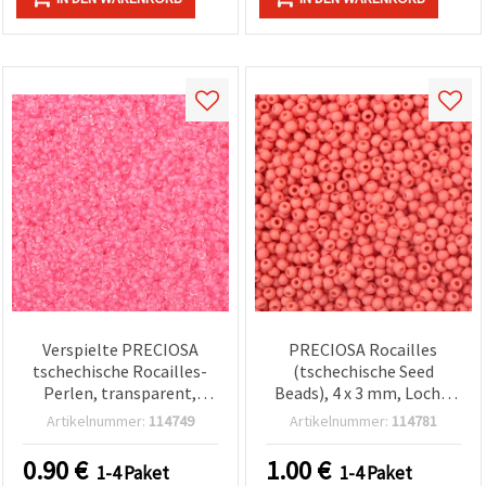
Verspielte PRECIOSA
PRECIOSA Rocailles
tschechische Rocailles-
(tschechische Seed
Perlen, transparent,
Beads), 4 x 3 mm, Loch 1
innengefärbt in
mm, deckend matt
Artikelnummer:
114749
Artikelnummer:
114781
Leuchtpink, 2 mm, Loch:
lachsfarben, 20 g (ca. 320
0,5 mm – 20 g (±2150 Stk.)
Stk.)
0.90
€
1.00
€
1-4 Paket
1-4 Paket