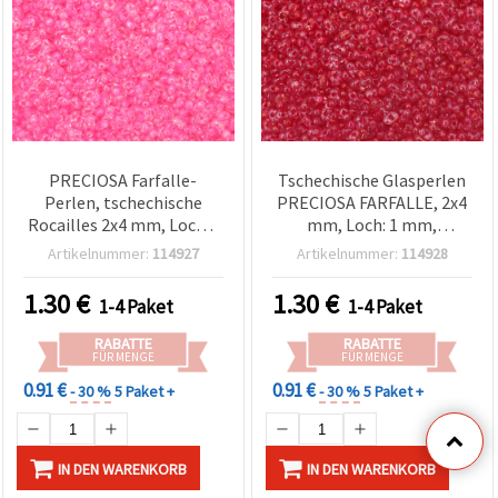
PRECIOSA Farfalle-
Tschechische Glasperlen
Perlen, tschechische
PRECIOSA FARFALLE, 2x4
Rocailles 2x4 mm, Loch 1
mm, Loch: 1 mm,
mm, transparent mit
transparent mit glänzend
Artikelnummer:
114927
Artikelnummer:
114928
glänzend leuchtpinkem
rotem Kern, 10 g, ca. 250
Einzug, 10 g ±250 Stk.
Stk.
1.30
€
1.30
€
1-4 Paket
1-4 Paket
RABATTE
RABATTE
FÜR MENGE
FÜR MENGE
0.91 €
0.91 €
- 30 %
5 Paket +
- 30 %
5 Paket +
IN DEN WARENKORB
IN DEN WARENKORB