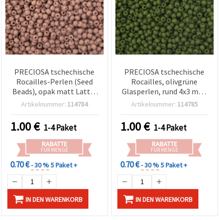
PRECIOSA tschechische
PRECIOSA tschechische
Rocailles-Perlen (Seed
Rocailles, olivgrüne
Beads), opak matt Latte,
Glasperlen, rund 4x3 mm,
4x3 mm, Loch: 1 mm –
Loch Ø 1 mm, opak matt,
Artikelnummer:
114784
Artikelnummer:
114785
ideal für Schmuck,
20 g (ca. 320 Stück)
Stickerei & DIY-Basteln –
1.00
€
1.00
€
1-4 Paket
1-4 Paket
20 g (~320 Stück)
RABATTE
RABATTE
FÜR MENGE
FÜR MENGE
0.70 €
0.70 €
- 30 %
5 Paket +
- 30 %
5 Paket +
IN DEN WARENKORB
IN DEN WARENKORB