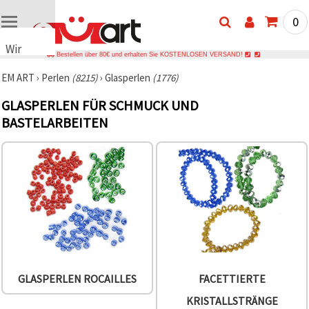
0
Wir
Bestellen über 80€ und erhalten Sie KOSTENLOSEN VERSAND!
verwenden
EM ART
›
Perlen
(8215)
›
Glasperlen
(1776)
Cookies
🍪 Wir
GLASPERLEN FÜR SCHMUCK UND
verwenden
BASTELARBEITEN
Cookies
und
ähnliche
Technologien,
um das
ordnungsgemäße
Funktionieren
der Website
sicherzustellen,
Ihr
Nutzungserlebnis
zu
verbessern
und, mit
Ihrer
GLASPERLEN ROCAILLES
FACETTIERTE
Einwilligung,
den
KRISTALLSTRÄNGE
Datenverkehr