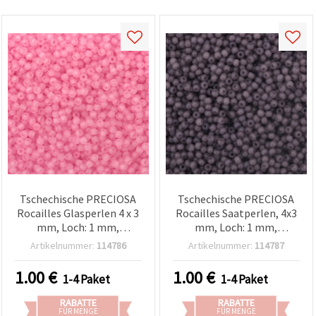
Tschechische PRECIOSA
Tschechische PRECIOSA
Rocailles Glasperlen 4 x 3
Rocailles Saatperlen, 4x3
mm, Loch: 1 mm,
mm, Loch: 1 mm,
transparent matt rosa, 20
transluzent Pastell-Lila,
Artikelnummer:
114786
Artikelnummer:
114787
g (ca. 320 Stück)
20 g ±320 Stk
1.00
€
1.00
€
1-4 Paket
1-4 Paket
RABATTE
RABATTE
FÜR MENGE
FÜR MENGE