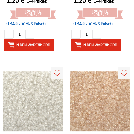
1.20
€
1.20
€
1-4 Paket
1-4 Paket
meeresinspirierte
Schmuckherstellung &
RABATTE
RABATTE
elegante DIY-Designs
FÜR MENGE
FÜR MENGE
0.84 €
0.84 €
- 30 %
5 Paket +
- 30 %
5 Paket +
IN DEN WARENKORB
IN DEN WARENKORB