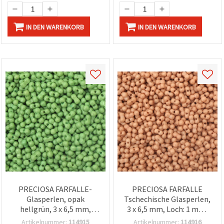
IN DEN WARENKORB
IN DEN WARENKORB
PRECIOSA FARFALLE-
PRECIOSA FARFALLE
Glasperlen, opak
Tschechische Glasperlen,
hellgrün, 3 x 6,5 mm,
3 x 6,5 mm, Loch: 1 mm,
Bohrung 1 mm – 10 g
Latte opak – 10 g (~120
Artikelnummer:
114915
Artikelnummer:
114916