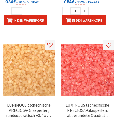
0.84 €
0.84 €
- 30 %
5 Paket +
- 30 %
5 Paket +
IN DEN WARENKORB
IN DEN WARENKORB
LUMINOUS tschechische
LUMINOUS tschechische
PRECIOSA-Glasperlen,
PRECIOSA-Glasperlen,
rundquadratisch ±3,4 x 3,4
abgerundete Quadrate