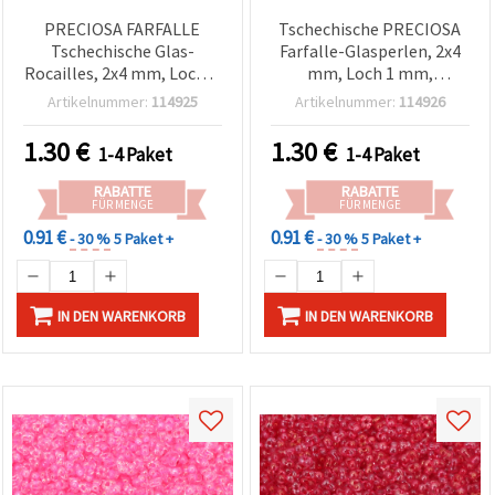
PRECIOSA FARFALLE
Tschechische PRECIOSA
Tschechische Glas-
Farfalle-Glasperlen, 2x4
Rocailles, 2x4 mm, Loch: 1
mm, Loch 1 mm,
mm, Transparent mit
transparent
Artikelnummer:
114925
Artikelnummer:
114926
glänzend-weißer
champagnerfarben, 10 g
Innenfärbung, 10 g ±250
(±250 Stk.)
1.30
€
1.30
€
1-4 Paket
1-4 Paket
Stk
RABATTE
RABATTE
FÜR MENGE
FÜR MENGE
0.91 €
0.91 €
- 30 %
5 Paket +
- 30 %
5 Paket +
IN DEN WARENKORB
IN DEN WARENKORB