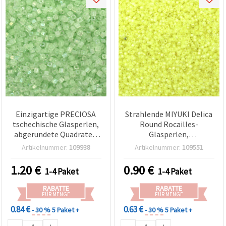
Einzigartige PRECIOSA
Strahlende MIYUKI Delica
tschechische Glasperlen,
Round Rocailles-
abgerundete Quadrate –
Glasperlen,
transparent grün mit
transparentes
Artikelnummer:
109938
Artikelnummer:
109551
Regenbogen-
Neon‑Gelb, Pearl Lined,
Innenbeschichtung, ±3,4 x
2,7 mm, Loch 1,5 mm – 20
1.20
€
0.90
€
1-4 Paket
1-4 Paket
3,4 mm, quadratische
g (±1250 Stk.)
Bohrung 1,2 mm – 20 g
RABATTE
RABATTE
(±250 Stk.)
FÜR MENGE
FÜR MENGE
0.84 €
0.63 €
- 30 %
5 Paket +
- 30 %
5 Paket +