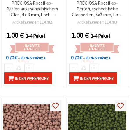
PRECIOSA Rocailles-
PRECIOSA Rocailles-
Perlen aus tschechischem
Perlen, tschechische
Glas, 4 x 3 mm, Loch 1
Glasperlen, 4x3 mm, Loch
mm, opak matt
1 mm, opak matt
Artikelnummer:
114782
Artikelnummer:
114783
Amethyst, 20 g (ca. 320
Vintage-Blau, 20 g (±320
Stück)
Stk.)
1.00
€
1.00
€
1-4 Paket
1-4 Paket
RABATTE
RABATTE
FÜR MENGE
FÜR MENGE
0.70 €
0.70 €
- 30 %
5 Paket +
- 30 %
5 Paket +
IN DEN WARENKORB
IN DEN WARENKORB