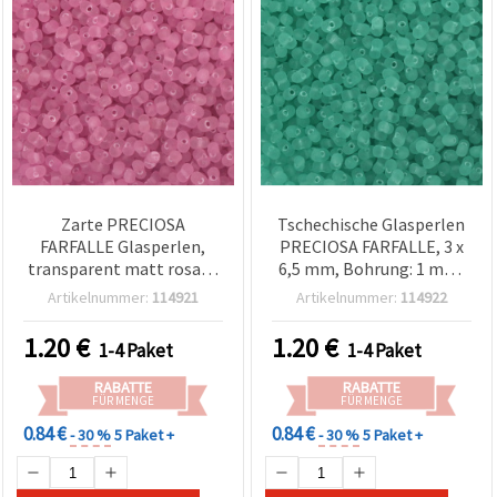
Zarte PRECIOSA
Tschechische Glasperlen
FARFALLE Glasperlen,
PRECIOSA FARFALLE, 3 x
transparent matt rosa, 3
6,5 mm, Bohrung: 1 mm,
x 6,5 mm, Loch 1 mm – 10
transparent matt
Artikelnummer:
114921
Artikelnummer:
114922
g (~86 Stk.) – perfekt für
blaugrün, 10 g (ca. 86
femininen Schmuck &
Stück)
1.20
€
1.20
€
1-4 Paket
1-4 Paket
romantische DIY-
Kreationen
RABATTE
RABATTE
FÜR MENGE
FÜR MENGE
0.84 €
0.84 €
- 30 %
5 Paket +
- 30 %
5 Paket +