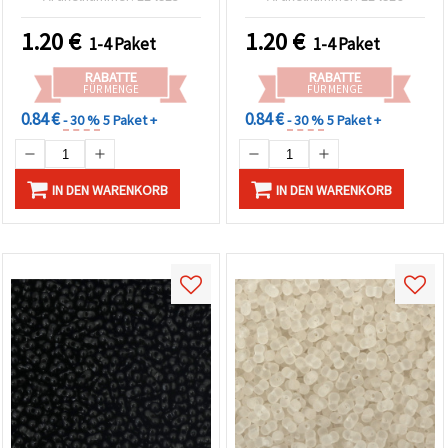
(±120 Stk.) – Ideal für
Stk.)
naturinspirierte
1.20
€
1.20
€
1-4 Paket
1-4 Paket
Schmuckherstellung &
Frühlings-Bastelprojekte
RABATTE
RABATTE
FÜR MENGE
FÜR MENGE
0.84 €
0.84 €
- 30 %
5 Paket +
- 30 %
5 Paket +
IN DEN WARENKORB
IN DEN WARENKORB