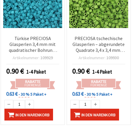
Türkise PRECIOSA
PRECIOSA tschechische
Glasperlen 3,4 mm mit
Glasperlen – abgerundete
quadratischer Bohrung,
Quadrate 3,4 x 3,4 mm,
20 g (ca. 320 Stück) - Ideal
quadratische Bohrung 1,2
Artikelnummer:
109929
Artikelnummer:
109930
für Schmuckherstellung,
mm – opak Leuchtgrün,
Basteln & DIY-Projekte
20 g (ca. 320 Stk.) für
0.90
€
0.90
€
1-4 Paket
1-4 Paket
Basteln &
Schmuckherstellung
RABATTE
RABATTE
FÜR MENGE
FÜR MENGE
0.63 €
0.63 €
- 30 %
5 Paket +
- 30 %
5 Paket +
IN DEN WARENKORB
IN DEN WARENKORB