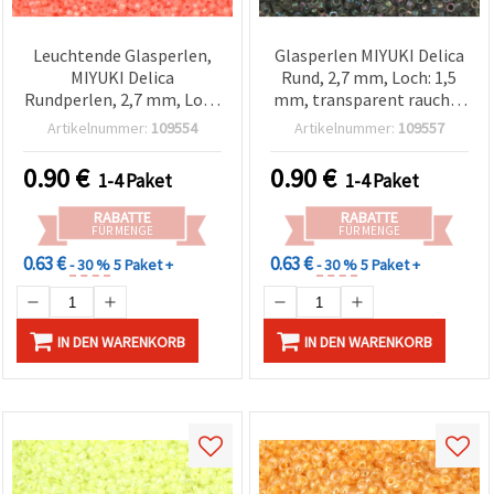
Leuchtende Glasperlen,
Glasperlen MIYUKI Delica
MIYUKI Delica
Rund, 2,7 mm, Loch: 1,5
Rundperlen, 2,7 mm, Loch
mm, transparent rauchig
1,5 mm, transparent mit
mit Regenbogen-
Artikelnummer:
109554
Artikelnummer:
109557
heller korallenfarbener
Innenfärbung, 20 g ±1.220
Regenbogen-
Stk., für
0.90
€
0.90
€
1-4 Paket
1-4 Paket
Innenfärbung – 20 g
Schmuckherstellung &
(±1.250 Stk.)
Basteln
RABATTE
RABATTE
FÜR MENGE
FÜR MENGE
0.63 €
0.63 €
- 30 %
5 Paket +
- 30 %
5 Paket +
IN DEN WARENKORB
IN DEN WARENKORB