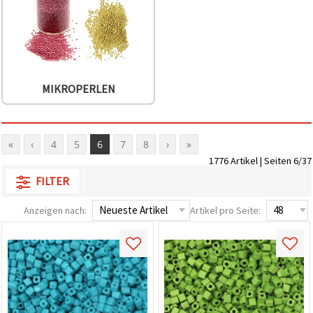
MIKROPERLEN
«
‹
4
5
6
7
8
›
»
1776 Artikel | Seiten 6/37
FILTER
Anzeigen nach:
Artikel pro Seite: