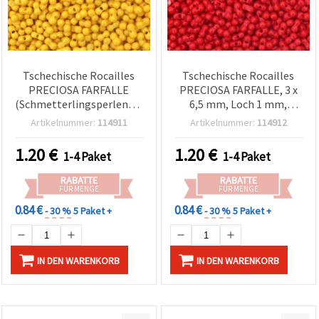
Tschechische Rocailles
Tschechische Rocailles
PRECIOSA FARFALLE
PRECIOSA FARFALLE, 3 x
(Schmetterlingsperlen), 3
6,5 mm, Loch 1 mm,
x 6,5 mm, Loch: 1 mm,
Opak-Rot, 10 g (ca. 120
Artikelnummer:
114911
Artikelnummer:
114912
opak dunkelgelb, 10 g (ca.
Stk.)
120 Stk.)
1.20
€
1.20
€
1-4 Paket
1-4 Paket
RABATTE
RABATTE
FÜR MENGE
FÜR MENGE
0.84 €
0.84 €
- 30 %
5 Paket +
- 30 %
5 Paket +
IN DEN WARENKORB
IN DEN WARENKORB