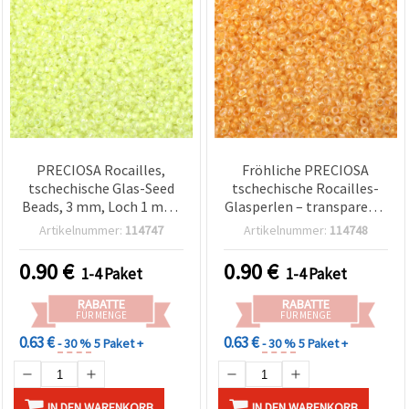
PRECIOSA Rocailles,
Fröhliche PRECIOSA
tschechische Glas-Seed
tschechische Rocailles-
Beads, 3 mm, Loch 1 mm,
Glasperlen – transparent,
transparent mit
warmgelb, mit heller
Artikelnummer:
114747
Artikelnummer:
114748
gelb‑grünem
Regenbogen-
Neon‑Regenbogenfaden,
Innenfärbung, 3 mm,
0.90
€
0.90
€
1-4 Paket
1-4 Paket
nachleuchtend, 20 g (ca.
Loch: 1 mm – 20 g (±920
920 Stk.)
Stück)
RABATTE
RABATTE
FÜR MENGE
FÜR MENGE
0.63 €
0.63 €
- 30 %
5 Paket +
- 30 %
5 Paket +
IN DEN WARENKORB
IN DEN WARENKORB