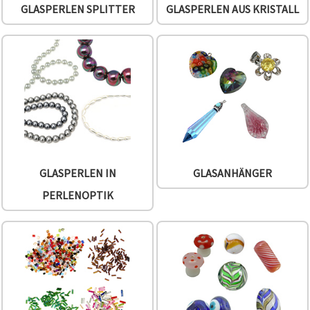
können Sie
GLASPERLEN SPLITTER
GLASPERLEN AUS KRISTALL
jederzeit
ändern
oder
widerrufen.
Impressum
Datenschutzerklärung
Cookie-
Richtlinie
Alle
akzeptieren
Cookie-
GLASPERLEN IN
GLASANHÄNGER
Einstellungen
PERLENOPTIK