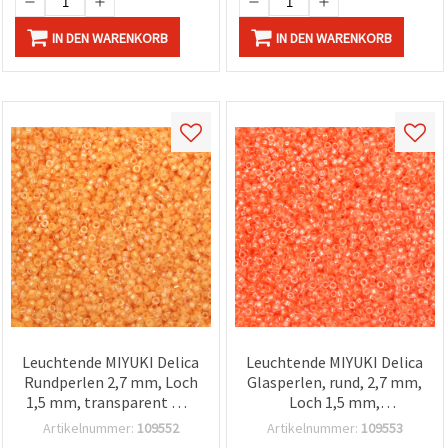
IN DEN WARENKORB
IN DEN WARENKORB
Leuchtende MIYUKI Delica
Leuchtende MIYUKI Delica
Rundperlen 2,7 mm, Loch
Glasperlen, rund, 2,7 mm,
1,5 mm, transparent mit
Loch 1,5 mm,
Bright-Rainbow-Finish
transparent, neonorange
Artikelnummer:
109552
Artikelnummer:
109553
und orangefarbenem
innengefärbt, 20 g (±1250