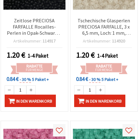
Zeitlose PRECIOSA
Tschechische Glasperlen
FARFALLE Rocailles-
PRECIOSA FARFALLE, 3 x
Perlen in Opak-Schwarz, 3
6,5 mm, Loch: 1 mm,
x 6,5 mm, Loch 1 mm – 10
transparent matt weiß,
Artikelnummer:
114917
Artikelnummer:
114920
g (±120 Stk.) – ideal für
10 g (±86 Stk.)
Alltags-Accessoires &
1.20
€
1.20
€
1-4 Paket
1-4 Paket
moderne handgemachte
Designs
RABATTE
RABATTE
FÜR MENGE
FÜR MENGE
0.84 €
0.84 €
- 30 %
5 Paket +
- 30 %
5 Paket +
IN DEN WARENKORB
IN DEN WARENKORB