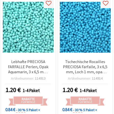
Lebhafte PRECIOSA
Tschechische Rocailles
FARFALLE Perlen, Opak
PRECIOSA Farfalle, 3 x 6,5
Aquamarin, 3 x 6,5 mm,
mm, Loch 1 mm, opak
Loch 1 mm – 10 g (±120
blau, 10 g (ca. 120 Stk.)
Artikelnummer:
114913
Artikelnummer:
114914
Stk.) – Ideal für verspielte
Accessoires & kreative
1.20
€
1.20
€
1-4 Paket
1-4 Paket
handgemachte Designs
RABATTE
RABATTE
FÜR MENGE
FÜR MENGE
0.84 €
0.84 €
- 30 %
5 Paket +
- 30 %
5 Paket +