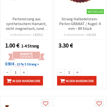
BESTSELLER
Perlenstrang aus
Strang Halbedelstein-
synthetischem Hämatit,
Perlen GRANAT / Kugel: 4
nicht magnetisch, rund, 5
mm ~ 89 Stück
mm, poliert, dunkles
Artikelnummer:
142012
Artikelnummer:
141301
Metallic-Grau, 82 Stück –
für Schmuckherstellung,
1.00
€
3.30
€
1-4 Strang
Armbänder, Halsketten &
DIY-Basteln
RABATTE
FÜR MENGE
0.90 €
- 10 %
5 Strang +
IN DEN WARENKORB
IN DEN WARENKORB