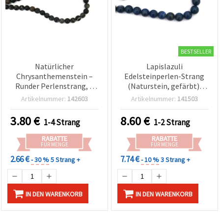
BESTSELLER
Natürlicher
Lapislazuli
Chrysanthemenstein –
Edelsteinperlen-Strang
Runder Perlenstrang, 8
(Naturstein, gefärbt),
mm, 45 Stück, für
Rundperlen, Ø 8 mm, ca.
Artikelnummer:
142603
Artikelnummer:
141503
Schmuckherstellung &
46 Stk
Basteln
3.80
€
8.60
€
1-4 Strang
1-2 Strang
RABATTE
RABATTE
FÜR MENGE
FÜR MENGE
2.66 €
7.74 €
- 30 %
5 Strang +
- 10 %
3 Strang +
IN DEN WARENKORB
IN DEN WARENKORB