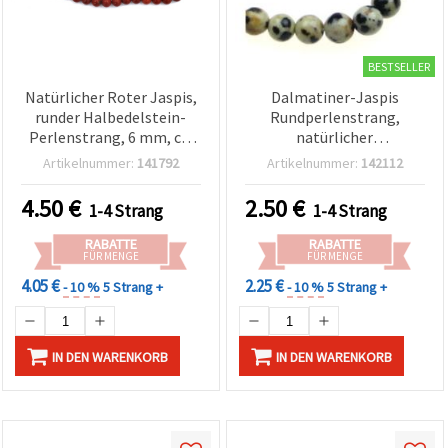
BESTSELLER
Natürlicher Roter Jaspis,
Dalmatiner-Jaspis
runder Halbedelstein-
Rundperlenstrang,
Perlenstrang, 6 mm, ca.
natürlicher
58 Stück – Perlen für
Halbedelstein, 6 mm, ca.
Artikelnummer:
141792
Artikelnummer:
142112
Schmuckherstellung &
59 Stk., gepunktet
DIY-Basteln
Creme/Schwarz
4.50
€
2.50
€
1-4 Strang
1-4 Strang
RABATTE
RABATTE
FÜR MENGE
FÜR MENGE
4.05 €
2.25 €
- 10 %
5 Strang +
- 10 %
5 Strang +
IN DEN WARENKORB
IN DEN WARENKORB