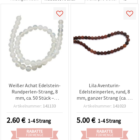
Weißer Achat Edelstein-
Lila Aventurin-
Rundperlen-Strang, 8
Edelsteinperlen, rund, 8
mm, ca. 50 Stück –
mm, ganzer Strang (ca. 45
Natursteinperlen für DIY-
Perlen), für
Artikelnummer:
141133
Artikelnummer:
141023
Schmuckherstellung,
Schmuckherstellung, DIY-
Armbänder & Halsketten
Armbänder und Ketten
2.60
€
5.00
€
1-4 Strang
1-4 Strang
RABATTE
RABATTE
FÜR MENGE
FÜR MENGE