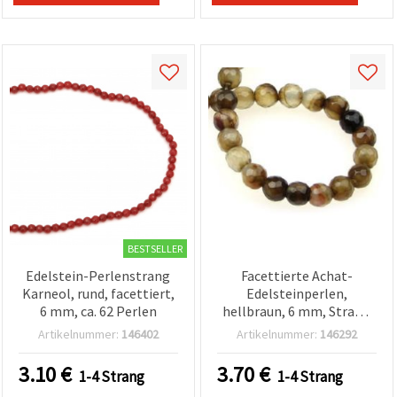
BESTSELLER
Edelstein-Perlenstrang
Facettierte Achat-
Karneol, rund, facettiert,
Edelsteinperlen,
6 mm, ca. 62 Perlen
hellbraun, 6 mm, Strang
(ca. 60 Stück) für
Artikelnummer:
146402
Artikelnummer:
146292
Schmuckherstellung,
Fädeln, Armbänder &
3.10
€
3.70
€
1-4 Strang
1-4 Strang
Ketten