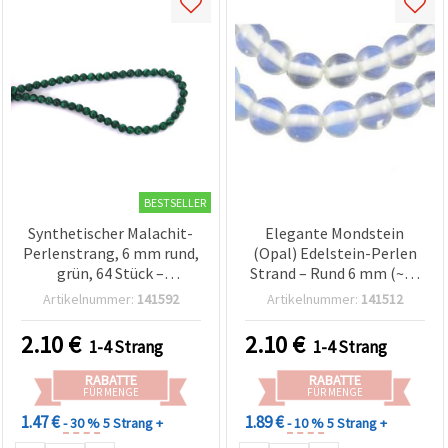
BESTSELLER
Synthetischer Malachit-
Elegante Mondstein
Perlenstrang, 6 mm rund,
(Opal) Edelstein-Perlen
grün, 64 Stück –
Strand – Rund 6 mm (~63
Schmuckherstellung &
Stk.) für mystischen &
Artikelnummer:
141592
Artikelnummer:
141512
Bastelbedarf für
edlen Schmuck DIY
Armbänder, Ketten, DIY
Bastelbedarf
2.10
€
2.10
€
1-4 Strang
1-4 Strang
RABATTE
RABATTE
FÜR MENGE
FÜR MENGE
1.47 €
1.89 €
- 30 %
5 Strang +
- 10 %
5 Strang +