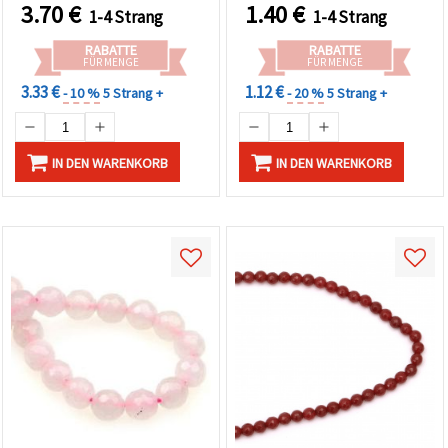
3.70
€
1.40
€
1-4 Strang
1-4 Strang
RABATTE
RABATTE
FÜR MENGE
FÜR MENGE
3.33 €
1.12 €
- 10 %
5 Strang +
- 20 %
5 Strang +
IN DEN WARENKORB
IN DEN WARENKORB