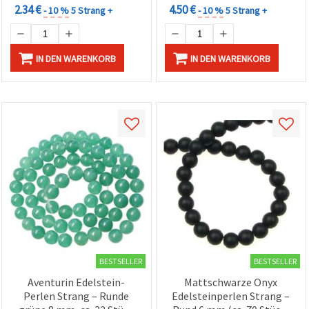
2.34 €
4.50 €
- 10 %
5 Strang +
- 10 %
5 Strang +
IN DEN WARENKORB
IN DEN WARENKORB
BESTSELLER
BESTSELLER
Aventurin Edelstein-
Mattschwarze Onyx
Perlen Strang – Runde
Edelsteinperlen Strang –