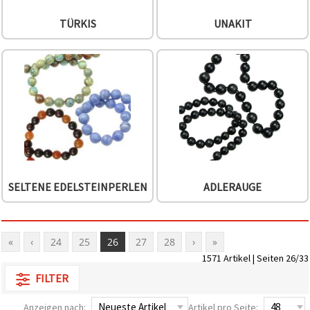
TÜRKIS
UNAKIT
SELTENE EDELSTEINPERLEN
ADLERAUGE
«
‹
24
25
26
27
28
›
»
1571 Artikel | Seiten 26/33
FILTER
Anzeigen nach:
Artikel pro Seite: