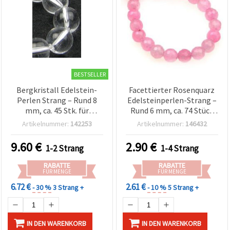
BESTSELLER
Bergkristall Edelstein-
Facettierter Rosenquarz
Perlen Strang – Rund 8
Edelsteinperlen-Strang –
mm, ca. 45 Stk. für
Rund 6 mm, ca. 74 Stück
zeitlose Schmuck- &
für romantische &
Artikelnummer:
142253
Artikelnummer:
146432
Bastelprojekte
elegante
Schmuckherstellung
9.60
€
2.90
€
1-2 Strang
1-4 Strang
(Basteln & DIY)
RABATTE
RABATTE
FÜR MENGE
FÜR MENGE
6.72 €
2.61 €
- 30 %
3 Strang +
- 10 %
5 Strang +
IN DEN WARENKORB
IN DEN WARENKORB