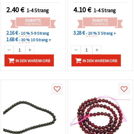
Schmuckherstellung &
Basteln
2.40
€
4.10
€
1-4 Strang
1-4 Strang
RABATTE
RABATTE
FÜR MENGE
FÜR MENGE
2.16 €
3.28 €
- 10 %
5-9 Strang
- 20 %
5 Strang +
1.68 €
- 30 %
10 Strang +
IN DEN WARENKORB
IN DEN WARENKORB