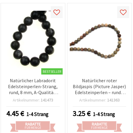
BESTSELLER
Natürlicher Labradorit
Natürlicher roter
Edelsteinperlen-Strang,
Bildjaspis (Picture Jasper)
rund, 8 mm, A-Qualität,
Edelsteinperlen – rund 8
ca. 48 Stück – Polierte
mm, poliert,
Artikelnummer:
141473
Artikelnummer:
141363
Halbedelstein-Perlen für
Halbedelstein, ganzer
Schmuckherstellung,
Strang (~45 Stk.) für DIY
4.45
€
3.25
€
1-4 Strang
1-4 Strang
Armbänder, Halsketten
Schmuckherstellung,
und DIY-Basteln
Basteln, Armbänder &
RABATTE
RABATTE
Halsketten
FÜR MENGE
FÜR MENGE