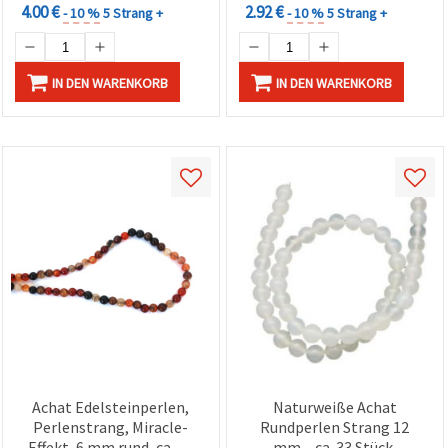
4.00 €
2.92 €
- 10 %
5 Strang +
- 10 %
5 Strang +
IN DEN WARENKORB
IN DEN WARENKORB
Achat Edelsteinperlen,
Naturweiße Achat
Perlenstrang, Miracle-
Rundperlen Strang 12
Effekt, 6 mm rund, ca. 62
mm – ca. 33 Stück,