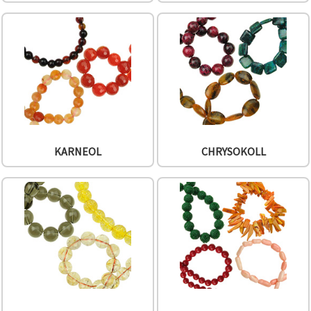
können Sie
jederzeit
ändern
oder
widerrufen.
Impressum
Datenschutzerklärung
Cookie-
Richtlinie
Alle
akzeptieren
KARNEOL
CHRYSOKOLL
Cookie-
Einstellungen