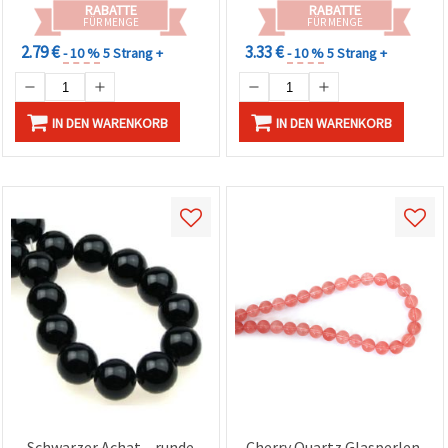
RABATTE
RABATTE
FÜR MENGE
FÜR MENGE
2.79 €
3.33 €
- 10 %
5 Strang +
- 10 %
5 Strang +
IN DEN WARENKORB
IN DEN WARENKORB
Schwarzer Achat – runde
Cherry Quartz Glasperlen,