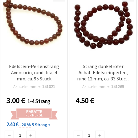
Edelstein-Perlenstrang
Strang dunkelroter
Aventurin, rund, lila, 4
Achat-Edelsteinperlen,
mm, ca. 95 Stück
rund 12 mm, ca. 33 Stück,
polierter Halbedelstein,
Artikelnummer:
141021
Artikelnummer:
141265
mittig gebohrt – Bastel-
& Fädelzubehör für
3.00
€
4.50
€
1-4 Strang
Schmuckherstellung,
Armbänder & Ketten
RABATTE
FÜR MENGE
2.40 €
- 20 %
5 Strang +