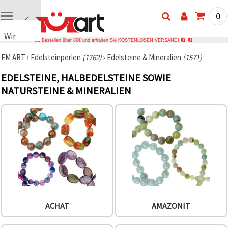
0
Wir
Bestellen über 80€ und erhalten Sie KOSTENLOSEN VERSAND!
verwenden
EM ART
›
Edelsteinperlen
(1762)
›
Edelsteine & Mineralien
(1571)
Cookies
🍪 Wir
EDELSTEINE, HALBEDELSTEINE SOWIE
verwenden
NATURSTEINE & MINERALIEN
Cookies
und
ähnliche
Technologien,
um das
ordnungsgemäße
Funktionieren
der Website
sicherzustellen,
Ihr
Nutzungserlebnis
zu
verbessern
und, mit
Ihrer
ACHAT
AMAZONIT
Einwilligung,
den
Datenverkehr