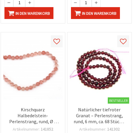
IN DEN WARENKORB
IN DEN WARENKORB
BESTSELLER
Kirschquarz
Natürlicher tiefroter
Halbedelstein-
Granat – Perlenstrang,
Perlenstrang, rund, Ø 6
rund, 6 mm, ca. 68 Stück –
mm, ca. 60 Stück
Halbedelstein-Perlen für
Artikelnummer:
141852
Artikelnummer:
141302