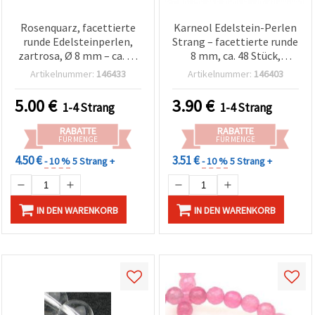
Rosenquarz, facettierte
Karneol Edelstein-Perlen
runde Edelsteinperlen,
Strang – facettierte runde
zartrosa, Ø 8 mm – ca. 47
8 mm, ca. 48 Stück,
Stück pro Strang, für
Schmuckperlen zum
Artikelnummer:
146433
Artikelnummer:
146403
Schmuckherstellung &
Basteln & Schmuck selber
DIY
machen
5.00
€
3.90
€
1-4 Strang
1-4 Strang
RABATTE
RABATTE
FÜR MENGE
FÜR MENGE
4.50 €
3.51 €
- 10 %
5 Strang +
- 10 %
5 Strang +
IN DEN WARENKORB
IN DEN WARENKORB