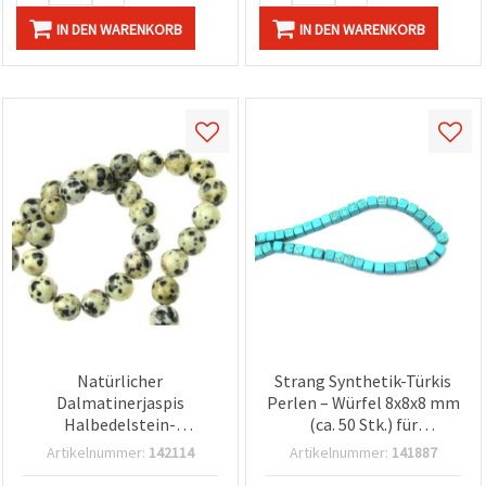
IN DEN WARENKORB
IN DEN WARENKORB
Natürlicher
Strang Synthetik-Türkis
Dalmatinerjaspis
Perlen – Würfel 8x8x8 mm
Halbedelstein-
(ca. 50 Stk.) für
Rundperlen-Strang, 10
Schmuckbasteln & DIY
Artikelnummer:
142114
Artikelnummer:
141887
mm, ca. 37 Stück
Schmuckdesign