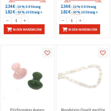
2.34 €
2.34 €
- 10 %
5-9 Strang
- 10 %
5-9 Strang
1.82 €
1.82 €
- 30 %
10 Strang +
- 30 %
10 Strang +
IN DEN WARENKORB
IN DEN WARENKORB
Pilzförmiges Augen-
Mondstein-Opalit gerillte