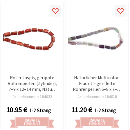
Roter Jaspis, gerippte
Natürlicher Multicolor-
Röhrenperlen (Zylinder),
Fluorit – geriffelte
7–9 x 12–14 mm, Natur-
Röhrenperlen 6–8 x 7–12
Edelstein-Strang, ca. 27–
mm, polierte
Artikelnummer:
184022
Artikelnummer:
184018
31 Stk.
Halbedelstein-Perlen,
Strang ca. 27–32 Stück,
10.95
€
11.20
€
1-2 Strang
1-2 Strang
gemischt, für DIY-
Schmuckherstellung
RABATTE
RABATTE
FÜR MENGE
FÜR MENGE