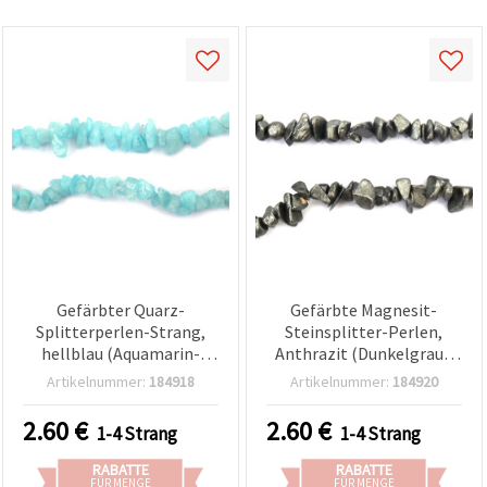
Gefärbter Quarz-
Gefärbte Magnesit-
Splitterperlen-Strang,
Steinsplitter-Perlen,
hellblau (Aquamarin-
Anthrazit (Dunkelgrau),
Imitation), 5–7 mm, ca. 85
5–7 mm, Strang ca. 80 cm
Artikelnummer:
184918
Artikelnummer:
184920
cm – zum
(32 Zoll), für
Schmuckbasteln
Schmuckherstellung &
2.60
€
2.60
€
1-4 Strang
1-4 Strang
Basteln
RABATTE
RABATTE
FÜR MENGE
FÜR MENGE