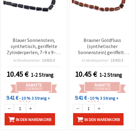
Blauer Sonnenstein,
Brauner Goldfluss
synthetisch, geriffelte
(synthetischer
Zylinderperlen, 7–9 x 9–13
Sonnenstein) geriffelte
mm, Strang ca. 29–33 Stk.,
Zylinderperlen, 6–7 × 8–10
Artikelnummer:
184014
Artikelnummer:
184013
synthetische
mm, Kunstglas, Strang
Edelsteinperlen
ca. 39 Stk., funkelnde
10.45
€
10.45
€
1-2 Strang
1-2 Strang
Röhrenperlen für
Schmuckherstellung &
RABATTE
RABATTE
Basteln
FÜR MENGE
FÜR MENGE
9.41 €
9.41 €
- 10 %
3 Strang +
- 10 %
3 Strang +
IN DEN WARENKORB
IN DEN WARENKORB