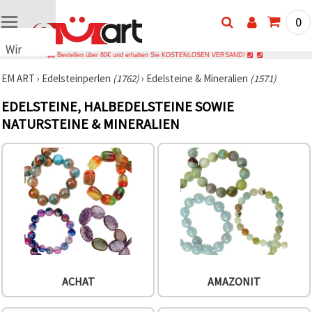
0
Wir
Bestellen über 80€ und erhalten Sie KOSTENLOSEN VERSAND!
verwenden
EM ART
›
Edelsteinperlen
(1762)
›
Edelsteine & Mineralien
(1571)
Cookies
🍪 Wir
EDELSTEINE, HALBEDELSTEINE SOWIE
verwenden
NATURSTEINE & MINERALIEN
Cookies
und
ähnliche
Technologien,
um das
ordnungsgemäße
Funktionieren
der Website
sicherzustellen,
Ihr
Nutzungserlebnis
zu
verbessern
und, mit
Ihrer
ACHAT
AMAZONIT
Einwilligung,
den
Datenverkehr