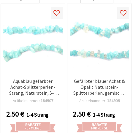
Aquablau gefärbter
Gefärbter blauer Achat &
Achat-Splitterperlen-
Opalit Naturstein-
Strang, Naturstein, 5–7
Splitterperlen, gemischt,
mm, ca. 85 cm
5–7 mm, ca. 85 cm
Artikelnummer:
184907
Artikelnummer:
184906
Perlenstrang
2.50
€
2.50
€
1-4 Strang
1-4 Strang
RABATTE
RABATTE
FÜR MENGE
FÜR MENGE