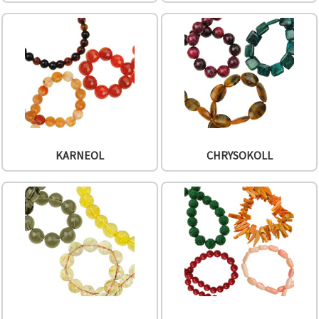
können Sie
jederzeit
ändern
oder
widerrufen.
Impressum
Datenschutzerklärung
Cookie-
Richtlinie
Alle
akzeptieren
KARNEOL
CHRYSOKOLL
Cookie-
Einstellungen