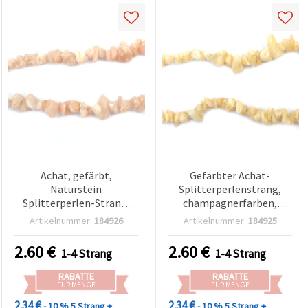
Achat, gefärbt,
Gefärbter Achat-
Naturstein
Splitterperlenstrang,
Splitterperlen-Strang,
champagnerfarben,
bananengelb, 5-7 mm, ca.
Natursteine, 5–7 mm, ca.
Artikelnummer:
184926
Artikelnummer:
184925
85 cm
85 cm
2.60
€
2.60
€
1-4 Strang
1-4 Strang
RABATTE
RABATTE
FÜR MENGE
FÜR MENGE
2.34 €
2.34 €
- 10 %
5 Strang +
- 10 %
5 Strang +