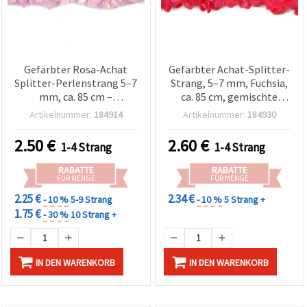
Gefärbter Rosa-Achat
Gefärbter Achat-Splitter-
Splitter-Perlenstrang 5–7
Strang, 5–7 mm, Fuchsia,
mm, ca. 85 cm –
ca. 85 cm, gemischte
Unregelmäßige
Formen, für
Artikelnummer:
184914
Artikelnummer:
184930
Natursteinperlen für DIY-
Schmuckherstellung &
Schmuck, Ketten &
Basteln
2.50
€
2.60
€
1-4 Strang
1-4 Strang
Armbänder
RABATTE
RABATTE
FÜR MENGE
FÜR MENGE
2.25 €
2.34 €
- 10 %
5-9 Strang
- 10 %
5 Strang +
1.75 €
- 30 %
10 Strang +
IN DEN WARENKORB
IN DEN WARENKORB