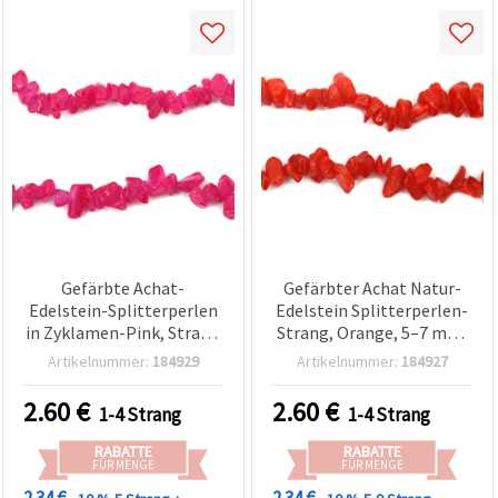
Gefärbte Achat-
Gefärbter Achat Natur-
Edelstein-Splitterperlen
Edelstein Splitterperlen-
in Zyklamen-Pink, Strang
Strang, Orange, 5–7 mm,
5–7 mm, Naturstein, ca.
ca. 85 cm, für
Artikelnummer:
184929
Artikelnummer:
184927
85 cm (33,5 Zoll) – für
Schmuckherstellung
Schmuckherstellung,
2.60
€
2.60
€
1-4 Strang
1-4 Strang
Perlenfädeln & DIY-
Basteln
RABATTE
RABATTE
FÜR MENGE
FÜR MENGE