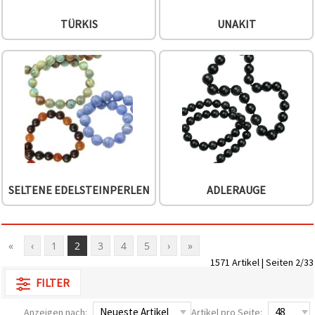
TÜRKIS
UNAKIT
SELTENE EDELSTEINPERLEN
ADLERAUGE
«
‹
1
2
3
4
5
›
»
1571 Artikel | Seiten 2/33
FILTER
Anzeigen nach:
Artikel pro Seite: