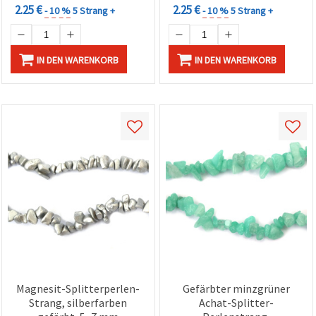
2.25 €
2.25 €
- 10 %
5 Strang +
- 10 %
5 Strang +
IN DEN WARENKORB
IN DEN WARENKORB
Magnesit-Splitterperlen-
Gefärbter minzgrüner
Strang, silberfarben
Achat-Splitter-