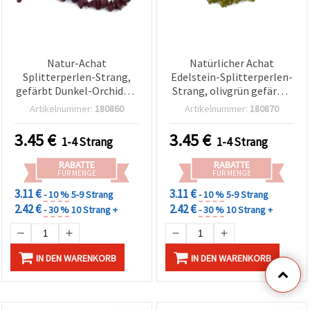
Natur-Achat
Natürlicher Achat
Splitterperlen-Strang,
Edelstein-Splitterperlen-
gefärbt Dunkel-Orchidee,
Strang, olivgrün gefärbt,
8–12 mm, ca. 85 cm, für
8–12 mm unregelmäßige
Artikelnummer:
180860
Artikelnummer:
180870
Schmuckherstellung &
Chips, ca. 85 cm – für
Basteln
Schmuckherstellung, DIY-
3.45
€
3.45
€
1-4 Strang
1-4 Strang
Basteln, Armbänder &
Halsketten
RABATTE
RABATTE
FÜR MENGE
FÜR MENGE
3.11 €
3.11 €
- 10 %
5-9 Strang
- 10 %
5-9 Strang
2.42 €
2.42 €
- 30 %
10 Strang +
- 30 %
10 Strang +
IN DEN WARENKORB
IN DEN WARENKORB