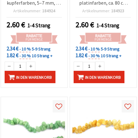
kupferfarben, 5–7 mm, ca.
platinfarben, ca. 80 cm
80 cm (31,5 Zoll),
Perlenstrang – für
Artikelnummer:
184924
Artikelnummer:
184923
Natursteinperlen für
Schmuckherstellung &
Schmuckherstellung &
Basteln
2.60
€
2.60
€
1-4 Strang
1-4 Strang
DIY Halsketten &
Armbänder
RABATTE
RABATTE
FÜR MENGE
FÜR MENGE
2.34 €
2.34 €
- 10 %
5-9 Strang
- 10 %
5-9 Strang
1.82 €
1.82 €
- 30 %
10 Strang +
- 30 %
10 Strang +
IN DEN WARENKORB
IN DEN WARENKORB