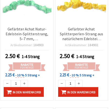
Gefärbter Achat Natur-
Gefärbter Achat
Edelstein-Splitterstrang,
Splitterperlen-Strang aus
5–7 mm,
natürlichem Edelstein,
aquamarinfarben, ca. 85
Gelb, 5–7 mm, ca. 85 cm,
Artikelnummer:
184903
Artikelnummer:
184902
cm
für Schmuckherstellung &
Basteln
2.50
€
2.50
€
1-4 Strang
1-4 Strang
RABATTE
RABATTE
FÜR MENGE
FÜR MENGE
2.25 €
2.25 €
- 10 %
5 Strang +
- 10 %
5 Strang +
IN DEN WARENKORB
IN DEN WARENKORB