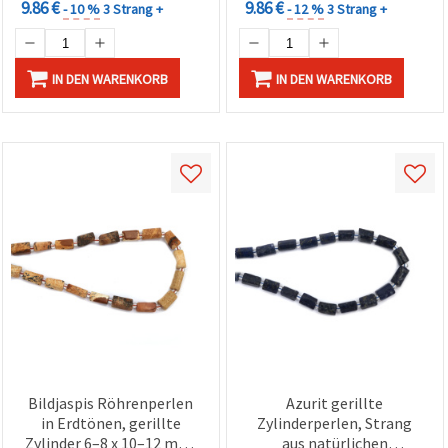
9.86 €
9.86 €
- 10 %
3 Strang +
- 12 %
3 Strang +
IN DEN WARENKORB
IN DEN WARENKORB
Bildjaspis Röhrenperlen
Azurit gerillte
in Erdtönen, gerillte
Zylinderperlen, Strang
Zylinder 6–8 x 10–12 mm,
aus natürlichen