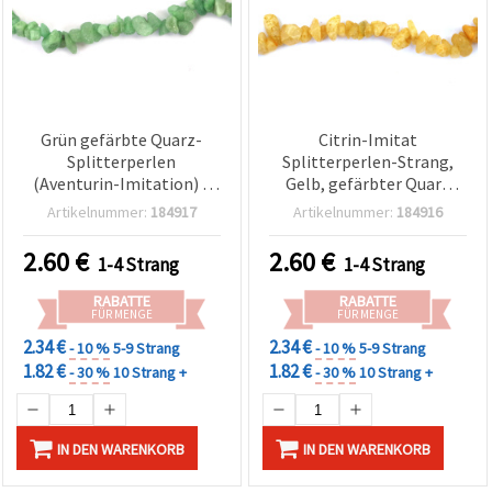
Grün gefärbte Quarz-
Citrin-Imitat
Splitterperlen
Splitterperlen-Strang,
(Aventurin-Imitation) –
Gelb, gefärbter Quarz
getrommelter
(Naturstein), poliert, 5–7
Artikelnummer:
184917
Artikelnummer:
184916
Naturstein, 5–7 mm
mm, ca. 85 cm, für
unregelmäßige Chips, ca.
Schmuckherstellung
2.60
€
2.60
€
1-4 Strang
1-4 Strang
85 cm Perlenstrang – für
DIY Schmuckherstellung,
RABATTE
RABATTE
Beading & Bastelbedarf
FÜR MENGE
FÜR MENGE
2.34 €
2.34 €
- 10 %
5-9 Strang
- 10 %
5-9 Strang
1.82 €
1.82 €
- 30 %
10 Strang +
- 30 %
10 Strang +
IN DEN WARENKORB
IN DEN WARENKORB