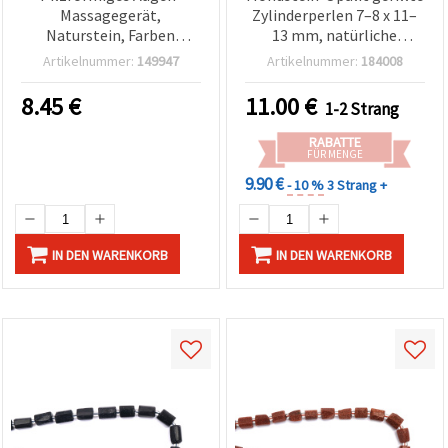
Massagegerät,
Zylinderperlen 7–8 x 11–
Naturstein, Farben
13 mm, natürliche
gemischt, 35–24 x 40 mm
Edelsteine, Strang 30–31
Artikelnummer:
149947
Artikelnummer:
184008
Stk., assortiert
(gemischt) – für DIY
8.45
€
11.00
€
1-2 Strang
Schmuckherstellung &
Basteln
RABATTE
FÜR MENGE
9.90 €
- 10 %
3 Strang +
IN DEN WARENKORB
IN DEN WARENKORB