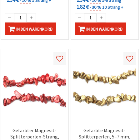
2.34 €
2.34 €
- 10 %
5 Strang +
- 10 %
5-9 Strang
1.82 €
- 30 %
10 Strang +
IN DEN WARENKORB
IN DEN WARENKORB
Gefärbter Magnesit-
Gefärbte Magnesit-
Splitterperlen-Strang,
Splitterperlen, 5–7 mm,