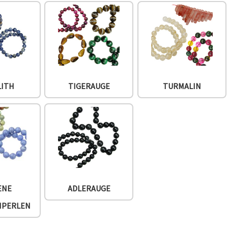
LITH
TIGERAUGE
TURMALIN
ENE
ADLERAUGE
NPERLEN