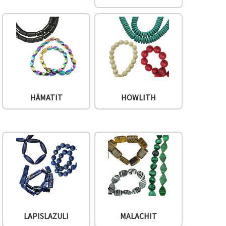
HÄMATIT
HOWLITH
LAPISLAZULI
MALACHIT