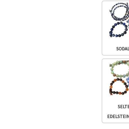
SODA
SELT
EDELSTEI