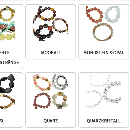
ERTE
MOOKAIT
MONDSTEIN & OPAL
NSTRÄNGE
YX
QUARZ
QUARZKRISTALL