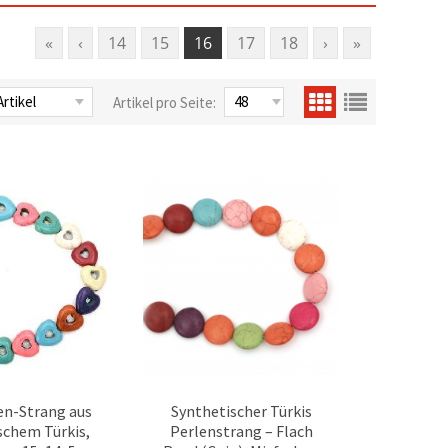
«
‹
14
15
16
17
18
›
»
Artikel pro Seite:
en-Strang aus
Synthetischer Türkis
schem Türkis,
Perlenstrang – Flach