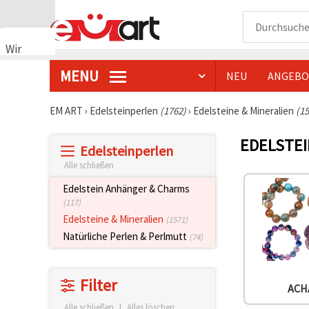
Wir
verwenden
MENU
NEU
ANGEBO
Cookies
🍪 Wir
verwenden
EM ART
›
Edelsteinperlen
(1762)
›
Edelsteine & Mineralien
(15
Cookies
und
EDELSTEI
ähnliche
Edelsteinperlen
Technologien,
um das
Alle schließen
ordnungsgemäße
Funktionieren
Edelstein Anhänger & Charms
der Website
(117)
sicherzustellen,
Edelsteine & Mineralien
(1571)
Ihr
Nutzungserlebnis
Natürliche Perlen & Perlmutt
(74)
zu
verbessern
und, mit
Ihrer
Filter
Einwilligung,
ACH
den
Alle schließen
|
Alles löschen
Datenverkehr