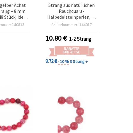
gelber Achat
Strang aus natürlichen
trang – 8 mm
Rauchquarz-
48 Stück, ideal
Halbedelsteinperlen, A-
ende & elegante
Qualität – 8 mm rund (ca.
ummer:
140813
Artikelnummer:
144017
rstellung und
47 Perlen) für
telprojekte
Schmuckherstellung,
10.80
€
1-2 Strang
Perlenarbeiten & Basteln
RABATTE
FÜR MENGE
9.72 €
- 10 %
3 Strang +