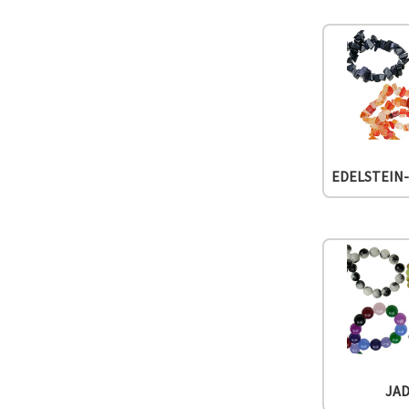
können Sie
jederzeit
ändern
oder
widerrufen.
Impressum
Datenschutzerklärung
Cookie-
Richtlinie
Alle
EDELSTEIN
akzeptieren
Cookie-
Einstellungen
JA