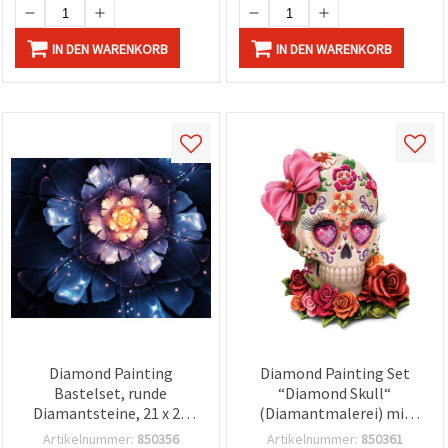
IN DEN WARENKORB
IN DEN WARENKORB
Diamond Painting
Diamond Painting Set
Bastelset, runde
“Diamond Skull“
Diamantsteine, 21 x 25
(Diamantmalerei) mit
cm, teilweise belegt
runden Kristallen, 21 x 25
Artikelnummer:
850356
Artikelnummer:
850361