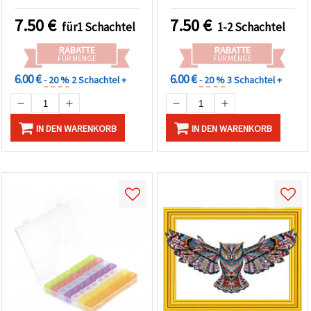
(Partial Drill) – 3D-Blume,
cm, teilweise besetzt -
YSA1121, DIY-Geschenk für
YSA1765
7.50
€
7.50
€
für1 Schachtel
1-2 Schachtel
Kinder und Erwachsene
RABATTE
RABATTE
FÜR MENGE
FÜR MENGE
6.00 €
6.00 €
- 20 %
2 Schachtel +
- 20 %
3 Schachtel +
IN DEN WARENKORB
IN DEN WARENKORB