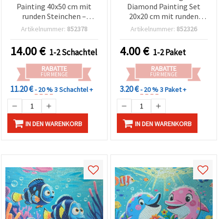
Painting 40x50 cm mit
Diamond Painting Set
runden Steinchen –
20x20 cm mit runden
Vollbild (Full Drill) mit
Steinen – Teilbild/Partial
Artikelnummer:
852378
Artikelnummer:
852326
Teilrahmen – Perfekt für
Drill – Perfekt für Ozean-
Fantasy-Kunst, DIY
& Meereskunst-Liebhaber
14.00
€
4.00
€
1-2 Schachtel
1-2 Paket
Bastelset & kreative
MKX17357
Wohndeko JSFH78716
RABATTE
RABATTE
FÜR MENGE
FÜR MENGE
11.20 €
3.20 €
- 20 %
3 Schachtel +
- 20 %
3 Paket +
IN DEN WARENKORB
IN DEN WARENKORB