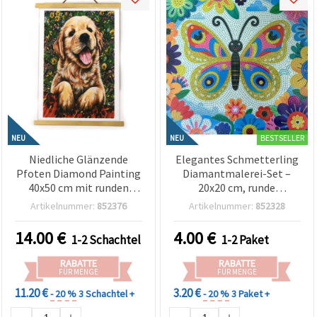
BESTSELLER
NEU
NEU
Niedliche Glänzende
Elegantes Schmetterling
Pfoten Diamond Painting
Diamantmalerei-Set –
40x50 cm mit runden
20x20 cm, runde
Strass-Steinen – Vollbild
Steinchen, Teilbild
Artikelnummer:
852376
Artikelnummer:
852328
(Full Drill) mit
(Partial Drill) (MKX17347)
Teilrahmen – Perfekt für
14.00
€
4.00
€
1-2 Schachtel
1-2 Paket
Tierliebhaber & kreative
Wohn-Deko JSFH70491
RABATTE
RABATTE
FÜR MENGE
FÜR MENGE
11.20 €
3.20 €
- 20 %
3 Schachtel +
- 20 %
3 Paket +