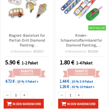
BESTSELLER
Magnet-Bastelset für
Kinder-
Partial-Drill Diamond
Schaumstoffarmband für
Painting
Diamond Painting,
(Diamantmalerei) – 5
gemischte Farben, 2 x 20
Artikelnummer:
852017
Artikelnummer:
852020
gemischte Designs,
cm – Bastelzubehör
selbstklebende Die-Cuts
5.90
€
1.80
€
1-2 Paket
1-4 Paket
für Kinderbasteln,
Scrapbooking & DIY
RABATTE
RABATTE
FÜR MENGE
FÜR MENGE
4.72 €
1.44 €
- 20 %
3 Paket +
- 20 %
5-9 Paket
1.26 €
- 30 %
10 Paket +
IN DEN WARENKORB
IN DEN WARENKORB