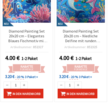
NEU
NEU
Diamond Painting Set
Diamond Painting Set
20x20 cm – Elegantes
20x20 cm – Niedliche
Blaues Fischmotiv mit
Delfine mit runden
runden Diamanten,
Steinen, Teilbild (Partial
Artikelnummer:
852327
Artikelnummer:
852325
Teilbelegung (MKX17355)
Drill) (MKX17353)
4.00
€
4.00
€
1-2 Paket
1-2 Paket
RABATTE
RABATTE
FÜR MENGE
FÜR MENGE
3.20 €
3.20 €
- 20 %
3 Paket +
- 20 %
3 Paket +
IN DEN WARENKORB
IN DEN WARENKORB