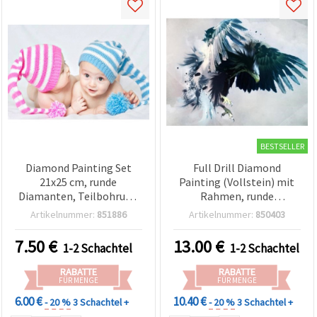
BESTSELLER
Diamond Painting Set
Full Drill Diamond
21x25 cm, runde
Painting (Vollstein) mit
Diamanten, Teilbohrung
Rahmen, runde
– Sternzeichen Zwillinge
Diamanten, 30x40 cm –
Artikelnummer:
851886
Artikelnummer:
850403
(YSA0117)
Der Adler YSG7079
7.50
€
13.00
€
1-2 Schachtel
1-2 Schachtel
RABATTE
RABATTE
FÜR MENGE
FÜR MENGE
6.00 €
10.40 €
- 20 %
3 Schachtel +
- 20 %
3 Schachtel +