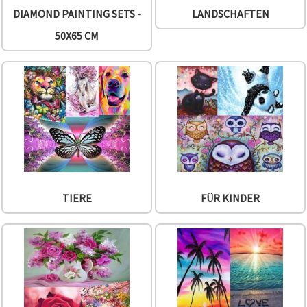
können Sie
DIAMOND PAINTING SETS -
LANDSCHAFTEN
jederzeit
ändern
50X65 CM
oder
widerrufen.
Impressum
Datenschutzerklärung
Cookie-
Richtlinie
Alle
akzeptieren
Cookie-
Einstellungen
TIERE
FÜR KINDER