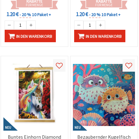
RABATTE
RABATTE
FÜR MENGE
FÜR MENGE
1.20 €
1.20 €
- 20 %
10 Paket +
- 20 %
10 Paket +
IN DEN WARENKORB
IN DEN WARENKORB
NEU
NEU
Buntes Einhorn Diamond
Bezaubernder Kugelfisch