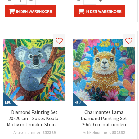
IN DEN WARENKORB
IN DEN WARENKORB
NEU
NEU
Diamond Painting Set
Charmantes Lama
20x20 cm – Süßes Koala-
Diamond Painting Set
Motiv mit runden Steinen,
20x20 cm mit runden
Teilbild (Partial Drill)
Steinchen – Teilbild
Artikelnummer:
852329
Artikelnummer:
852332
(MKX17358)
(Partial Drill) – Ideal für