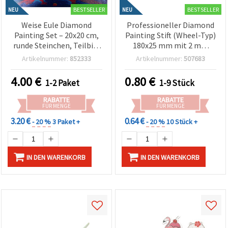
BESTSELLER
BESTSELLER
NEU
NEU
Weise Eule Diamond
Professioneller Diamond
Painting Set – 20x20 cm,
Painting Stift (Wheel-Typ)
runde Steinchen, Teilbild
180x25 mm mit 2 mm
(MKX17348)
Rädchen – Glatt, präzise
Artikelnummer:
852333
Artikelnummer:
507683
& perfekt für schnelles,
gleichmäßiges Setzen
4.00
€
0.80
€
1-2 Paket
1-9 Stück
von Strasssteinen beim
Diamond Painting &
RABATTE
RABATTE
Diamond Art
FÜR MENGE
FÜR MENGE
3.20 €
0.64 €
- 20 %
3 Paket +
- 20 %
10 Stück +
IN DEN WARENKORB
IN DEN WARENKORB