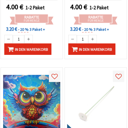
Tierliebhaber &
4.00
€
4.00
€
1-2 Paket
1-2 Paket
Bastelfans MKX17356
RABATTE
RABATTE
FÜR MENGE
FÜR MENGE
3.20 €
3.20 €
- 20 %
3 Paket +
- 20 %
3 Paket +
IN DEN WARENKORB
IN DEN WARENKORB