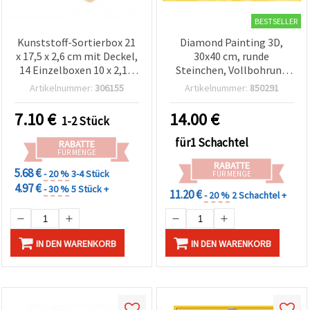
BESTSELLER
Kunststoff-Sortierbox 21
Diamond Painting 3D,
x 17,5 x 2,6 cm mit Deckel,
30x40 cm, runde
14 Einzelboxen 10 x 2,1 x
Steinchen, Vollbohrung
2,3 cm, jeweils in 4 Fächer
Komplettset mit
Artikelnummer:
306155
Artikelnummer:
850291
unterteilt, gemischt
Rahmen - Feen-Eule
sortiert – für
LT0258
7.10
€
14.00
€
1-2 Stück
Bastelbedarf & Perlen
für1 Schachtel
RABATTE
FÜR MENGE
RABATTE
5.68 €
- 20 %
3-4 Stück
FÜR MENGE
4.97 €
- 30 %
5 Stück +
11.20 €
- 20 %
2 Schachtel +
IN DEN WARENKORB
IN DEN WARENKORB