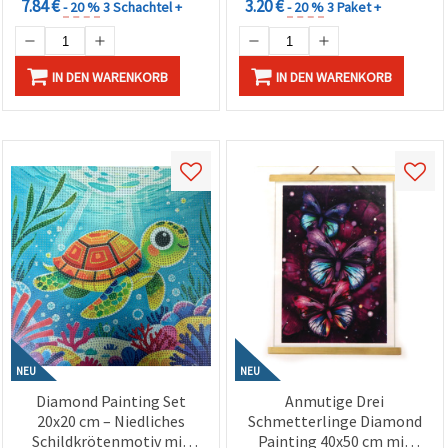
7.84 €
3.20 €
- 20 %
3 Schachtel +
- 20 %
3 Paket +
IN DEN WARENKORB
IN DEN WARENKORB
NEU
NEU
Diamond Painting Set
Anmutige Drei
20x20 cm – Niedliches
Schmetterlinge Diamond
Schildkrötenmotiv mit
Painting 40x50 cm mit