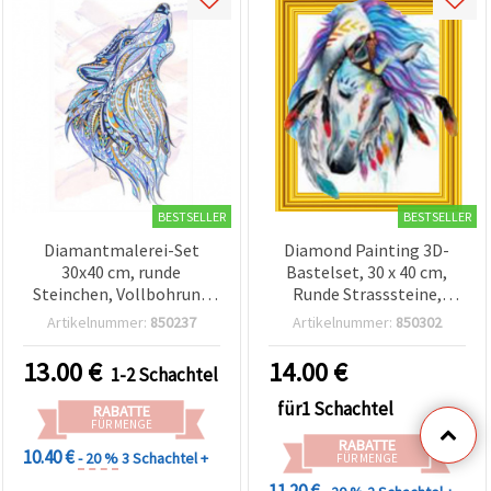
BESTSELLER
BESTSELLER
Diamantmalerei-Set
Diamond Painting 3D-
30x40 cm, runde
Bastelset, 30 x 40 cm,
Steinchen, Vollbohrung
Runde Strasssteine,
mit Rahmen – Kleiner
Vollbohrung mit Rahmen
Artikelnummer:
850237
Artikelnummer:
850302
Fuchs YSG4541
– The Chief’s Mare LT0467
13.00
€
14.00
€
1-2 Schachtel
für1 Schachtel
RABATTE
FÜR MENGE
RABATTE
10.40 €
- 20 %
3 Schachtel +
FÜR MENGE