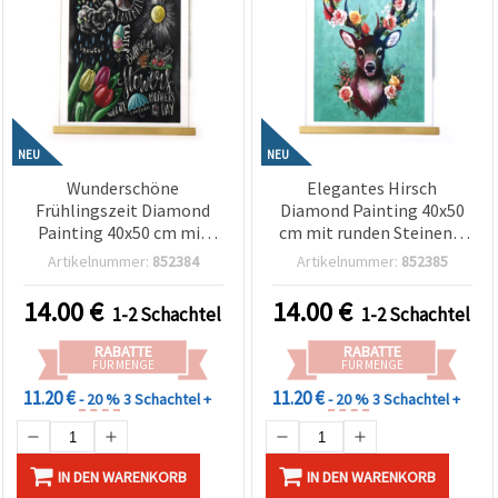
NEU
NEU
Wunderschöne
Elegantes Hirsch
Frühlingszeit Diamond
Diamond Painting 40x50
Painting 40x50 cm mit
cm mit runden Steinen –
runden Steinen – Full Drill
Vollbild (Full Drill) mit
Artikelnummer:
852384
Artikelnummer:
852385
mit teilweisem Rahmen –
Teilrahmen – Perfekt für
Perfekt für saisonale
Naturkunst & stilvolle
14.00
€
14.00
€
1-2 Schachtel
1-2 Schachtel
Bastelprojekte und
Wohndeko JSFH78042
frische Wohndeko
RABATTE
RABATTE
JSFH79583
FÜR MENGE
FÜR MENGE
11.20 €
11.20 €
- 20 %
3 Schachtel +
- 20 %
3 Schachtel +
IN DEN WARENKORB
IN DEN WARENKORB