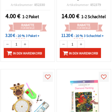
runden Strasssteinen,
runden Steinchen –
Artikelnummer:
852330
Artikelnummer:
852379
Teilbelegung (MKX17354)
Vollbild mit Teilrahmen –
Perfekt für Naturkunst &
4.00
€
14.00
€
1-2 Paket
1-2 Schachtel
elegante Wohn-Deko
JSFH78641
RABATTE
RABATTE
FÜR MENGE
FÜR MENGE
3.20 €
11.20 €
- 20 %
3 Paket +
- 20 %
3 Schachtel +
IN DEN WARENKORB
IN DEN WARENKORB