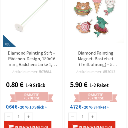
NEU
Diamond Painting Stift –
Diamond Painting
Rädchen-Design, 180x16
Magnet-Bastelset
mm, Rädchenstärke 1,5
(Teilbohrung) – 5
mm – Ideal zum
gemischte Motive
Artikelnummer:
507684
Artikelnummer:
852012
Aufnehmen & Platzieren
von Strasssteinen und
0.80
€
5.90
€
1-9 Stück
1-2 Paket
Perlen für Diamond Art &
Bastelprojekte
RABATTE
RABATTE
FÜR MENGE
FÜR MENGE
0.64 €
4.72 €
- 20 %
10 Stück +
- 20 %
3 Paket +
IN DEN WARENKORB
IN DEN WARENKORB