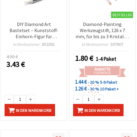
BESTSELLER
DIY Diamond Art
Diamond-Painting
Bastelset – Kunststoff-
Werkzeugstift, 126 x 7
Einhorn-Figur für
mm, für bis zu 3 Kristalle,
Diamond Painting
2er-Set
Artikelnummer:
852001
Artikelnummer:
507607
(Diamantmalerei), 40 x 98
x 62 mm
4.90 €
1.80
€
1-4 Paket
3.43
€
RABATTE
FÜR MENGE
1.44 €
- 20 %
5-9 Paket
1.26 €
- 30 %
10 Paket +
IN DEN WARENKORB
IN DEN WARENKORB