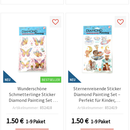
BESTSELLER
NEU
NEU
Wunderschöne
Sternenreisende Sticker
Schmetterlinge Sticker
Diamond Painting Set –
Diamond Painting Set –
Perfekt für Kinder,
Perfekt für Kinder,
Weltraum-Motiv &
Artikelnummer:
852418
Artikelnummer:
852419
Naturkunst & kreative
kreativen Bastelspaß
Bastelaktivitäten SCC216
SCC217
1.50
€
1.50
€
1-9 Paket
1-9 Paket