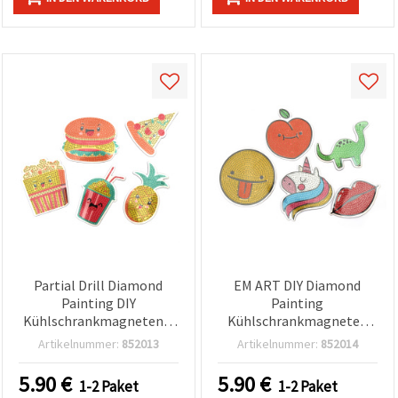
Partial Drill Diamond
EM ART DIY Diamond
Painting DIY
Painting
Kühlschrankmagneten –
Kühlschrankmagneten
Food‑Motive
Bastelset, teilweiser
Artikelnummer:
852013
Artikelnummer:
852014
5er‑Bastelset (Burger,
Steinbesatz – Set mit 5
Pizza, Popcorn, Soda,
süßen Motiven (Emoji 6×6
5.90
€
5.90
€
1-2 Paket
1-2 Paket
Ananas) – Mehrfarbiges
cm, Apfel 5,5×6 cm,