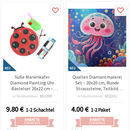
NEU
NEU
Süße Marienkäfer
Quallen Diamantmalerei
Diamond Painting Uhr
Set – 20x20 cm, Runde
Bastelset 20x22 cm –
Strasssteine, Teilbild
Perfekt für kreatives
(Partial Drill) (MKX17352)
Artikelnummer:
852365
Artikelnummer:
852331
Home-Dekor &
Naturkunst-Liebhaber
9.80
€
4.00
€
1-2 Schachtel
1-2 Paket
DZBCX17361
RABATTE
RABATTE
FÜR MENGE
FÜR MENGE