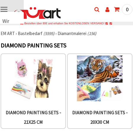
0
Wir
Bestellen über 80€ und erhalten Sie KOSTENLOSEN VERSAND!
verwenden
EM ART
›
Bastelbedarf
(5595)
›
Diamantmalerei
(156)
Cookies
🍪 Wir
DIAMOND PAINTING SETS
verwenden
Cookies
und
ähnliche
Technologien,
um das
ordnungsgemäße
Funktionieren
der Website
sicherzustellen,
Ihr
Nutzungserlebnis
zu
verbessern
DIAMOND PAINTING SETS -
DIAMOND PAINTING SETS -
und, mit
Ihrer
21X25 CM
20X30 CM
Einwilligung,
den
Datenverkehr