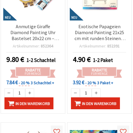
NEU
NEU
Anmutige Giraffe
Exotische Papageien
Diamond Painting Uhr
Diamond Painting 21x25
Bastelset 20x22 cm –
cm mit runden Steinen –
Perfekt für kreative
Teilbild mit Aufsteller –
Artikelnummer:
852364
Artikelnummer:
852391
Wohndeko & Tierkunst-
Perfekt für tropische
Fans DZBCX17368
Kunst, Basteln & kreative
9.80
€
4.90
€
1-2 Schachtel
1-2 Paket
Wohndeko JA20516
RABATTE
RABATTE
FÜR MENGE
FÜR MENGE
7.84 €
3.92 €
- 20 %
3 Schachtel +
- 20 %
3 Paket +
IN DEN WARENKORB
IN DEN WARENKORB