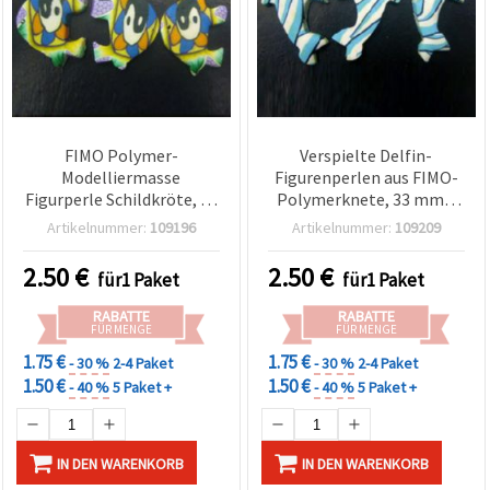
FIMO Polymer-
Verspielte Delfin-
Modelliermasse
Figurenperlen aus FIMO-
Figurperle Schildkröte, 36
Polymerknete, 33 mm –
mm, 1–10 Stück
ideal für
Artikelnummer:
109196
Artikelnummer:
109209
Schmuckherstellung,
Dekoration & DIY –
2.50
€
2.50
€
für1 Paket
für1 Paket
Packung mit 3–10 Stück,
sortiert
RABATTE
RABATTE
FÜR MENGE
FÜR MENGE
1.75 €
1.75 €
- 30 %
2-4 Paket
- 30 %
2-4 Paket
1.50 €
1.50 €
- 40 %
5 Paket +
- 40 %
5 Paket +
IN DEN WARENKORB
IN DEN WARENKORB