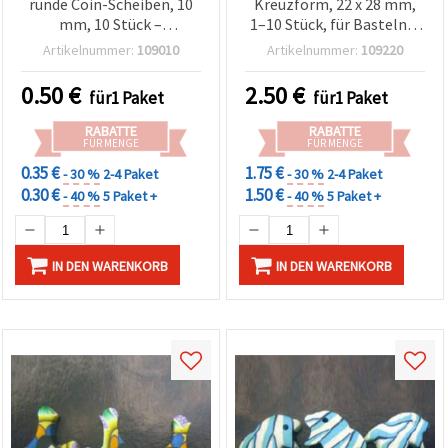
runde Coin-Scheiben, 10
Kreuzform, 22 x 28 mm,
mm, 10 Stück –
1–10 Stück, für Basteln &
Schmuckzubehör & Deko-
DIY
Artikelnummer:
109010
Artikelnummer:
109220
Elemente für
handgemachten
0.50
€
2.50
€
für1 Paket
für1 Paket
Schmuck, Armbänder,
Ketten und DIY-
RABATTE
RABATTE
Bastelprojekte
FÜR MENGE
FÜR MENGE
0.35 €
1.75 €
- 30 %
2-4 Paket
- 30 %
2-4 Paket
0.30 €
1.50 €
- 40 %
5 Paket +
- 40 %
5 Paket +
IN DEN WARENKORB
IN DEN WARENKORB