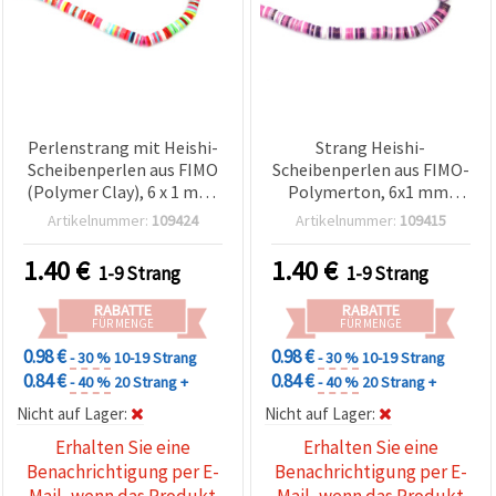
Perlenstrang mit Heishi-
Strang Heishi-
Scheibenperlen aus FIMO
Scheibenperlen aus FIMO-
(Polymer Clay), 6 x 1 mm,
Polymerton, 6x1 mm,
Bohrung: 2 mm,
Loch: 2 mm, Lila-Mix mit
Artikelnummer:
109424
Artikelnummer:
109415
mehrfarbig mit
goldfarbenem Pigment,
goldfarbenem Pigment,
ca. 350 Stück
1.40
€
1.40
€
1-9 Strang
1-9 Strang
ca. 350 Stück
RABATTE
RABATTE
FÜR MENGE
FÜR MENGE
0.98 €
0.98 €
- 30 %
10-19 Strang
- 30 %
10-19 Strang
0.84 €
0.84 €
- 40 %
20 Strang +
- 40 %
20 Strang +
Nicht auf Lager:
Nicht auf Lager:
Erhalten Sie eine
Erhalten Sie eine
Benachrichtigung per E-
Benachrichtigung per E-