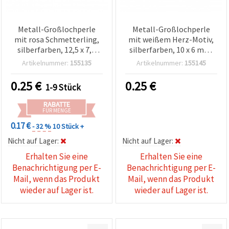
Metall-Großlochperle
Metall-Großlochperle
mit rosa Schmetterling,
mit weißem Herz-Motiv,
silberfarben, 12,5 x 7,5
silberfarben, 10 x 6 mm,
mm, Loch: 5 mm
Loch: 5 mm
Artikelnummer:
155135
Artikelnummer:
155145
0.25
€
0.25
€
1-9 Stück
RABATTE
FÜR MENGE
0.17 €
- 32 %
10 Stück +
Nicht auf Lager:
Nicht auf Lager:
Erhalten Sie eine
Erhalten Sie eine
Benachrichtigung per E-
Benachrichtigung per E-
Mail, wenn das Produkt
Mail, wenn das Produkt
wieder auf Lager ist.
wieder auf Lager ist.