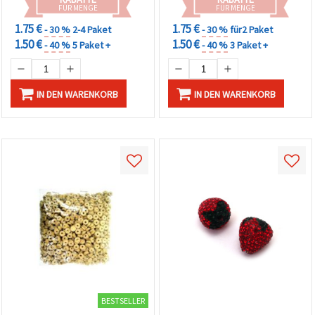
FÜR MENGE
FÜR MENGE
1.75 €
1.75 €
- 30 %
2-4 Paket
- 30 %
für2 Paket
1.50 €
1.50 €
- 40 %
5 Paket +
- 40 %
3 Paket +
IN DEN WARENKORB
IN DEN WARENKORB
BESTSELLER