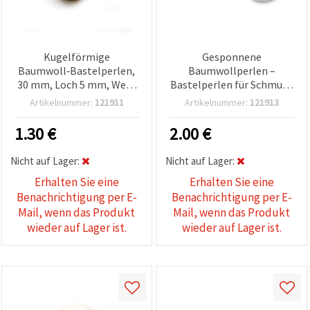
Kugelförmige
Gesponnene
Baumwoll‑Bastelperlen,
Baumwollperlen –
30 mm, Loch 5 mm, Weiß
Bastelperlen für Schmuck
– 10 Stück
& Wohn-Deko, Ø 40 mm,
Artikelnummer:
121911
Artikelnummer:
121913
Loch Ø 6 mm, Weiß, 8
Stück
1.30
€
2.00
€
Nicht auf Lager:
Nicht auf Lager:
Erhalten Sie eine
Erhalten Sie eine
Benachrichtigung per E-
Benachrichtigung per E-
Mail, wenn das Produkt
Mail, wenn das Produkt
wieder auf Lager ist.
wieder auf Lager ist.