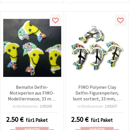
Bemalte Delfin-
FIMO Polymer Clay
Motivperlen aus FIMO-
Delfin-Figurenperlen,
Modelliermasse, 33 mm,
bunt sortiert, 33 mm, 1–
2–10 Stück
10 Stück
Artikelnummer:
109208
Artikelnummer:
109207
2.50
€
2.50
€
für1 Paket
für1 Paket
RABATTE
RABATTE