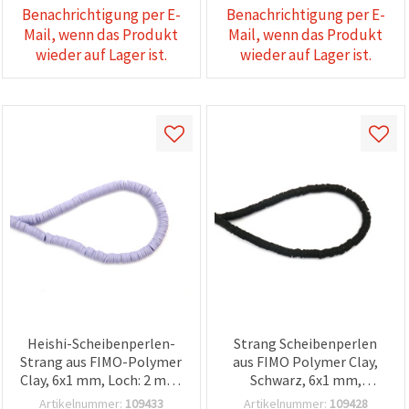
Benachrichtigung per E-
Benachrichtigung per E-
Mail, wenn das Produkt
Mail, wenn das Produkt
wieder auf Lager ist.
wieder auf Lager ist.
Heishi-Scheibenperlen-
Strang Scheibenperlen
Strang aus FIMO-Polymer
aus FIMO Polymer Clay,
Clay, 6x1 mm, Loch: 2 mm,
Schwarz, 6x1 mm,
Helllila, ca. 320 Stück
Bohrung: 2 mm, ca. 320
Artikelnummer:
109433
Artikelnummer:
109428