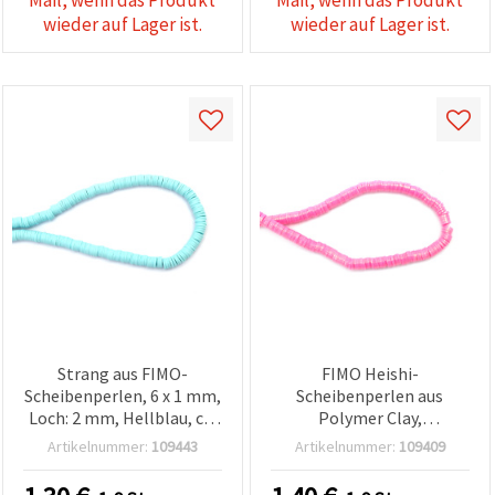
Mail, wenn das Produkt
Mail, wenn das Produkt
wieder auf Lager ist.
wieder auf Lager ist.
Strang aus FIMO-
FIMO Heishi-
Scheibenperlen, 6 x 1 mm,
Scheibenperlen aus
Loch: 2 mm, Hellblau, ca.
Polymer Clay,
320 Stk.
Perlenstrang – Rosa mit
Artikelnummer:
109443
Artikelnummer:
109409
goldfarbenem Pigment, 6
x 1 mm, Loch: 2 mm, ca.