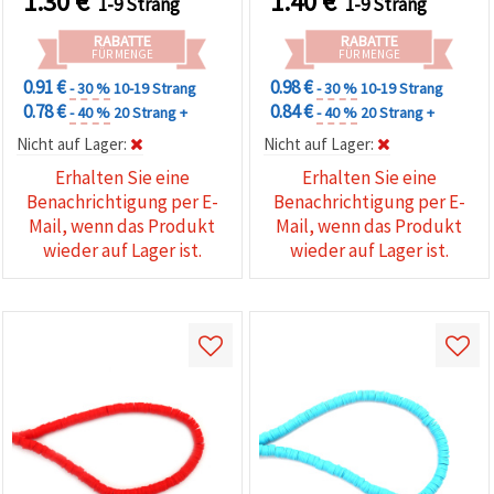
1.30
€
1.40
€
1-9 Strang
1-9 Strang
350 Stk.
RABATTE
RABATTE
FÜR MENGE
FÜR MENGE
0.91 €
0.98 €
- 30 %
10-19 Strang
- 30 %
10-19 Strang
0.78 €
0.84 €
- 40 %
20 Strang +
- 40 %
20 Strang +
Nicht auf Lager:
Nicht auf Lager:
Erhalten Sie eine
Erhalten Sie eine
Benachrichtigung per E-
Benachrichtigung per E-
Mail, wenn das Produkt
Mail, wenn das Produkt
wieder auf Lager ist.
wieder auf Lager ist.