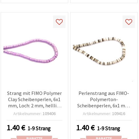
Strang mit FIMO Polymer
Perlenstrang aus FIMO-
Clay Scheibenperlen, 6x1
Polymerton-
mm, Loch: 2 mm, helllila
Scheibenperlen, 6x1 mm,
mit goldfarbenem
Loch 2 mm, graumeliert
Artikelnummer:
109406
Artikelnummer:
109416
Pigment, ca. 350 Stück
mit goldfarbenem
Pigment, ca. 350 Stk.
1.40
€
1.40
€
1-9 Strang
1-9 Strang
RABATTE
RABATTE