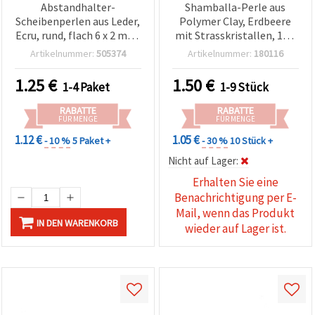
Abstandhalter-
Shamballa-Perle aus
Scheibenperlen aus Leder,
Polymer Clay, Erdbeere
Ecru, rund, flach 6 x 2 mm,
mit Strasskristallen, 18 x
ca. 445 Stück (11 g) –
16 mm, Loch: 3 mm, Rot
Artikelnummer:
505374
Artikelnummer:
180116
natürliche Perlen für
Schmuckherstellung,
1.25
€
1.50
€
1-4 Paket
1-9 Stück
Perlenfädeln &
Bastelprojekte
RABATTE
RABATTE
FÜR MENGE
FÜR MENGE
1.12 €
1.05 €
- 10 %
5 Paket +
- 30 %
10 Stück +
Nicht auf Lager:
Erhalten Sie eine
Benachrichtigung per E-
Mail, wenn das Produkt
IN DEN WARENKORB
wieder auf Lager ist.