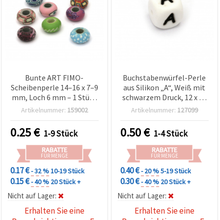
Bunte ART FIMO-
Buchstabenwürfel-Perle
Scheibenperle 14–16 x 7–9
aus Silikon „A“, Weiß mit
mm, Loch 6 mm – 1 Stück
schwarzem Druck, 12 x 12
(sortiert)
mm, Loch 2,5 mm – für
Artikelnummer:
159002
Artikelnummer:
127099
DIY, Basteln,
Schmuckherstellung &
0.25
€
0.50
€
1-9 Stück
1-4 Stück
Deko, 1 Stück
RABATTE
RABATTE
FÜR MENGE
FÜR MENGE
0.17 €
0.40 €
- 32 %
10-19 Stück
- 20 %
5-19 Stück
0.15 €
0.30 €
- 40 %
20 Stück +
- 40 %
20 Stück +
Nicht auf Lager:
Nicht auf Lager:
Erhalten Sie eine
Erhalten Sie eine