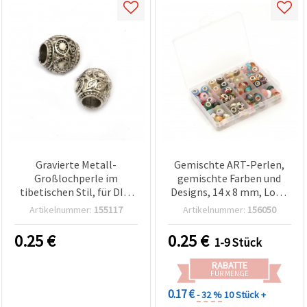
Gravierte Metall-
Gemischte ART-Perlen,
Großlochperle im
gemischte Farben und
tibetischen Stil, für DIY-
Designs, 14 x 8 mm, Loch:
Schmuckbasteln und
5 mm, Pandora-Stil
Artikelnummer:
155117
Artikelnummer:
156050
Schmuckzubehör, 10 x 10
mm, Loch: 4,5 mm
0.25
€
0.25
€
1-9 Stück
RABATTE
FÜR MENGE
0.17 €
- 32 %
10 Stück +