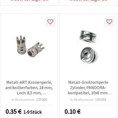
Metall-ART Kronenperle,
Metall-Großlochperle
antiksilberfarben, 18 mm,
Zylinder, PANDORA-
Loch: 8,5 mm,
kompatibel, 10x6 mm,
Bastelbedarf für Schmuck
Loch 5 mm, antik
Artikelnummer:
155060
Artikelnummer:
155058
silberfarben
0.35
€
0.10
€
1-9 Stück