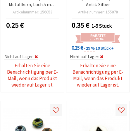
Metallkern, Loch 5 mm,
Antik-Silber
14 x 9 mm, Farbmix
Artikelnummer:
156053
Artikelnummer:
155078
0.25
€
0.35
€
1-9 Stück
RABATTE
FÜR MENGE
0.25 €
- 29 %
10 Stück +
Nicht auf Lager:
Nicht auf Lager:
Erhalten Sie eine
Erhalten Sie eine
Benachrichtigung per E-
Benachrichtigung per E-
Mail, wenn das Produkt
Mail, wenn das Produkt
wieder auf Lager ist.
wieder auf Lager ist.