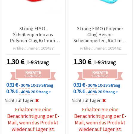
Strang FIMO-
Strang FIMO (Polymer
Scheibenperlen aus
Clay) Heishi-
Polymer Clay, 6x1 mm,
Scheibenperlen, 6 x 1 mm,
Loch: 2 mm, Rot, ca. 320
Bohrung 2 mm, Blau, ca.
Artikelnummer:
109437
Artikelnummer:
109442
Stück
320 Stück
1.30
€
1.30
€
1-9 Strang
1-9 Strang
RABATTE
RABATTE
FÜR MENGE
FÜR MENGE
0.91 €
0.91 €
- 30 %
10-19 Strang
- 30 %
10-19 Strang
0.78 €
0.78 €
- 40 %
20 Strang +
- 40 %
20 Strang +
Nicht auf Lager:
Nicht auf Lager:
Erhalten Sie eine
Erhalten Sie eine
Benachrichtigung per E-
Benachrichtigung per E-
Mail, wenn das Produkt
Mail, wenn das Produkt
wieder auf Lager ist.
wieder auf Lager ist.