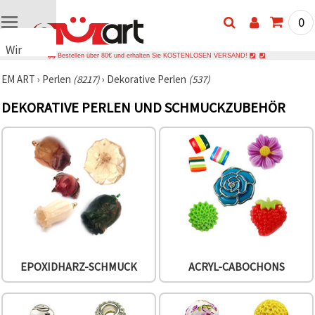
0
Wir
Bestellen über 80€ und erhalten Sie KOSTENLOSEN VERSAND!
verwenden
EM ART
›
Perlen
(8217)
›
Dekorative Perlen
(537)
Cookies
🍪 Wir
DEKORATIVE PERLEN UND SCHMUCKZUBEHÖR
verwenden
Cookies
und
ähnliche
Technologien,
um das
ordnungsgemäße
Funktionieren
der Website
sicherzustellen,
Ihr
Nutzungserlebnis
zu
verbessern
EPOXIDHARZ-SCHMUCK
ACRYL-CABOCHONS
und, mit
Ihrer
Einwilligung,
den
Datenverkehr