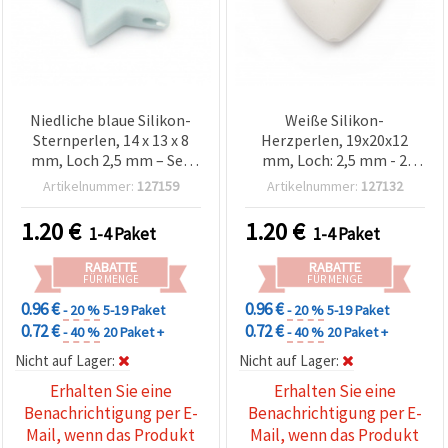
Niedliche blaue Silikon-
Weiße Silikon-
Sternperlen, 14 x 13 x 8
Herzperlen, 19x20x12
mm, Loch 2,5 mm – Set
mm, Loch: 2,5 mm - 2
mit 2 Stück für DIY-
Stück
Artikelnummer:
127159
Artikelnummer:
127132
Schmuck & kreative
Bastelprojekte
1.20
€
1.20
€
1-4 Paket
1-4 Paket
RABATTE
RABATTE
FÜR MENGE
FÜR MENGE
0.96 €
0.96 €
- 20 %
5-19 Paket
- 20 %
5-19 Paket
0.72 €
0.72 €
- 40 %
20 Paket +
- 40 %
20 Paket +
Nicht auf Lager:
Nicht auf Lager:
Erhalten Sie eine
Erhalten Sie eine
Benachrichtigung per E-
Benachrichtigung per E-
Mail, wenn das Produkt
Mail, wenn das Produkt