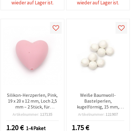
wieder auf Lager ist.
wieder auf Lager ist.
Silikon-Herzperlen, Pink,
Weiße Baumwoll-
19 x 20 x 12 mm, Loch 2,5
Bastelperlen,
mm – 2 Stück, für
kugelförmig, 15 mm,
Schmuckherstellung &
Loch Ø 3 mm – 50 Stück
Artikelnummer:
127135
Artikelnummer:
121907
Basteln
1.20
€
1.75
€
1-4 Paket