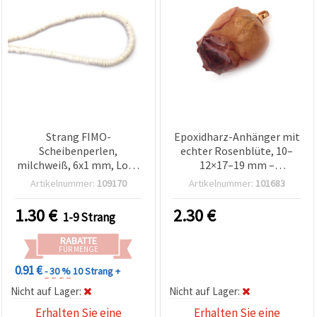
Strang FIMO-
Epoxidharz-Anhänger mit
Scheibenperlen,
echter Rosenblüte, 10–
milchweiß, 6x1 mm, Loch
12×17–19 mm –
2 mm, ca. 320 Stk.
Schmuckzubehör für
Artikelnummer:
109170
Artikelnummer:
101683
Basteln
1.30
€
2.30
€
1-9 Strang
RABATTE
FÜR MENGE
0.91 €
- 30 %
10 Strang +
Nicht auf Lager:
Nicht auf Lager:
Erhalten Sie eine
Erhalten Sie eine