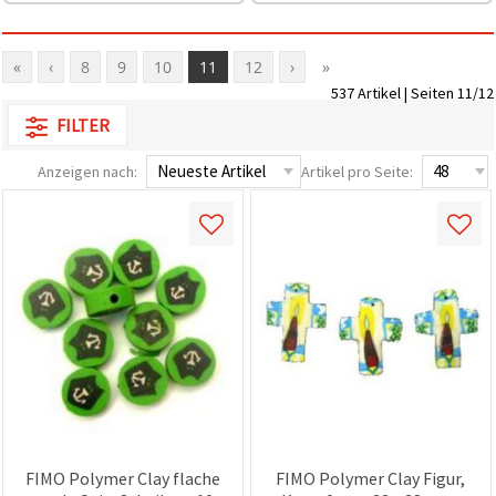
«
‹
8
9
10
11
12
›
»
537 Artikel | Seiten 11/12
FILTER
Anzeigen nach:
Artikel pro Seite:
FIMO Polymer Clay flache
FIMO Polymer Clay Figur,