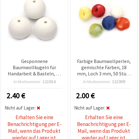
Gesponnene
Farbige Baumwollperlen,
Baumwollkugeln für
gemischte Farben, 18
Handarbeit & Basteln, 50
mm, Loch 3 mm, 50 Stück
mm, Loch 6 mm – 5 Stück
– Bastelperlen
Artikelnummer:
121914
Artikelnummer:
121909
2.40
€
2.00
€
Nicht auf Lager:
Nicht auf Lager:
Erhalten Sie eine
Erhalten Sie eine
Benachrichtigung per E-
Benachrichtigung per E-
Mail, wenn das Produkt
Mail, wenn das Produkt
wieder auf Lager ist.
wieder auf Lager ist.