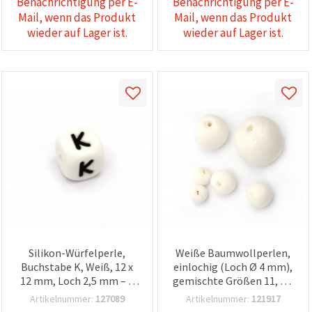
Benachrichtigung per E-
Benachrichtigung per E-
Mail, wenn das Produkt
Mail, wenn das Produkt
wieder auf Lager ist.
wieder auf Lager ist.
Silikon-Würfelperle,
Weiße Baumwollperlen,
Buchstabe K, Weiß, 12 x
einlochig (Loch Ø 4 mm),
12 mm, Loch 2,5 mm – 1
gemischte Größen 11, 15,
Stück
20, 25, 30 und 40 mm – 12
Artikelnummer:
127089
Artikelnummer:
121917
Stück – ideal zum Basteln