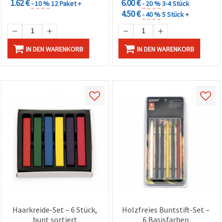
1.62 €
6.00 €
- 10 %
12 Paket +
- 20 %
3-4 Stück
4.50 €
- 40 %
5 Stück +
IN DEN WARENKORB
IN DEN WARENKORB
Haarkreide-Set – 6 Stück,
Holzfreies Buntstift-Set –
bunt sortiert
6 Basisfarben