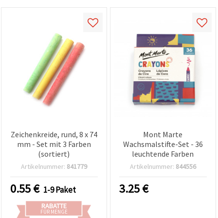
Zeichenkreide, rund, 8 x 74
Mont Marte
mm - Set mit 3 Farben
Wachsmalstifte-Set - 36
(sortiert)
leuchtende Farben
Artikelnummer:
841779
Artikelnummer:
844556
0.55
€
3.25
€
1-9 Paket
RABATTE
FÜR MENGE