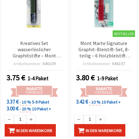
BESTSELLER
Kreatives Set
Mont Marte Signature
wasserlöslicher
Graphit-Bleistift-Set, 8-
Graphitstifte – Mont
teilig – 6 Holzbleistifte
Marte, 5-teilig
(2H, HB, 2B, 4B, 6B, 8B) +
Artikelnummer:
846109
Artikelnummer:
846107
Radiergummi & Spitzer –
zum Zeichnen, Skizzieren,
3.75
€
3.80
€
1-4 Paket
1-9 Paket
Schattieren und für die
Schule
RABATTE
RABATTE
FÜR MENGE
FÜR MENGE
3.37 €
3.42 €
- 10 %
5-9 Paket
- 10 %
10 Paket +
3.00 €
- 20 %
10 Paket +
IN DEN WARENKORB
IN DEN WARENKORB