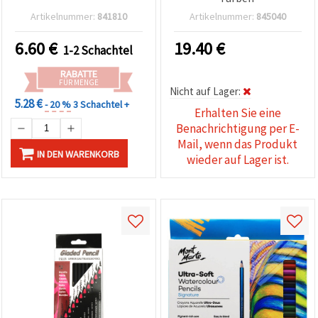
Artikelnummer:
841810
Artikelnummer:
845040
6.60
€
19.40
€
1-2 Schachtel
RABATTE
FÜR MENGE
Nicht auf Lager:
5.28 €
- 20 %
3 Schachtel +
Erhalten Sie eine
Benachrichtigung per E-
Mail, wenn das Produkt
IN DEN WARENKORB
wieder auf Lager ist.