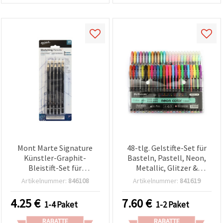
Mont Marte Signature
48-tlg. Gelstifte-Set für
Künstler-Graphit-
Basteln, Pastell, Neon,
Bleistift-Set für
Metallic, Glitzer &
Skizzieren, Zeichnen &
Highlighter-Farben, 1,0
Artikelnummer:
846108
Artikelnummer:
841619
technisches Zeichnen, 10-
mm – 48 Farben
teilig, gemischte
(gemischt)
4.25
€
7.60
€
1-4 Paket
1-2 Paket
Härtegrade
RABATTE
RABATTE