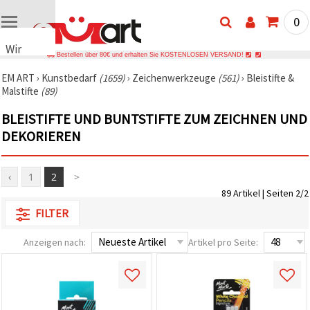
0
Wir
Bestellen über 80€ und erhalten Sie KOSTENLOSEN VERSAND!
verwenden
EM ART
›
Kunstbedarf
(1659)
›
Zeichenwerkzeuge
(561)
›
Bleistifte &
Cookies
Malstifte
(89)
🍪 Wir
verwenden
BLEISTIFTE UND BUNTSTIFTE ZUM ZEICHNEN UND
Cookies
und
DEKORIEREN
ähnliche
Technologien,
um das
‹
1
2
>
ordnungsgemäße
Funktionieren
89 Artikel | Seiten 2/2
der Website
sicherzustellen,
FILTER
Ihr
Nutzungserlebnis
Anzeigen nach:
Artikel pro Seite:
zu
verbessern
und, mit
Ihrer
Einwilligung,
den
Datenverkehr