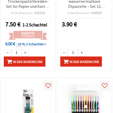
Trockenpastellkreiden-
wasservermalbare
Set für Papier und Karton
Ölpastelle – Set 12
– 24 Farben
Farben, wasserlösliche
Artikelnummer:
841618
Artikelnummer:
844560
Ölkreiden für Malen,
Zeichnen & Basteln
7.50
€
3.90
€
1-2 Schachtel
RABATTE
FÜR MENGE
6.00 €
- 20 %
3 Schachtel +
IN DEN WARENKORB
IN DEN WARENKORB