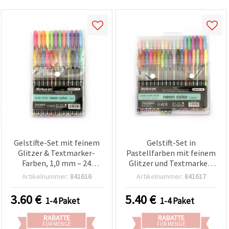
Gelstifte-Set mit feinem
Gelstift-Set in
Glitzer & Textmarker-
Pastellfarben mit feinem
Farben, 1,0 mm – 24
Glitzer und Textmarker-
Farben, sortiert – für
Farben, 1,0 mm – 36
Artikelnummer:
841616
Artikelnummer:
841617
Basteln & Handlettering
Farben
3.60
€
5.40
€
1-4 Paket
1-4 Paket
RABATTE
RABATTE
FÜR MENGE
FÜR MENGE