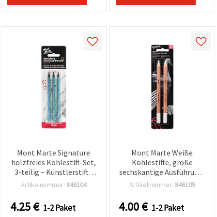
können Sie
jederzeit
ändern
oder
widerrufen.
Impressum
Datenschutzerklärung
Cookie-
Richtlinie
Alle
akzeptieren
Cookie-
Einstellungen
Mont Marte Signature
Mont Marte Weiße
holzfreies Kohlestift-Set,
Kohlestifte, große
3-teilig – Künstlerstifte
sechskantige Ausführung,
zum Zeichnen &
2er-Set
Artikelnummer:
846104
Artikelnummer:
846105
Skizzieren
4.25
€
4.00
€
1-2 Paket
1-2 Paket