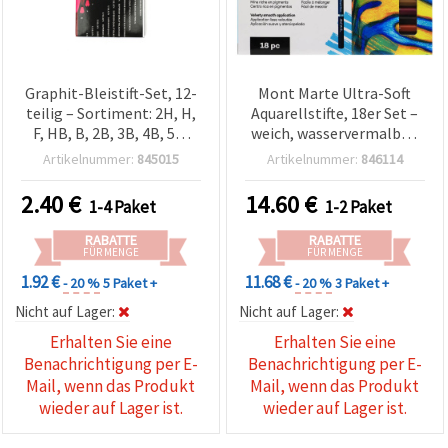
Graphit-Bleistift-Set, 12-
Mont Marte Ultra-Soft
teilig – Sortiment: 2H, H,
Aquarellstifte, 18er Set –
F, HB, B, 2B, 3B, 4B, 5B,
weich, wasservermalbar,
6B, 7B, 8B
gut verblendbar
Artikelnummer:
845015
Artikelnummer:
846114
2.40
€
14.60
€
1-4 Paket
1-2 Paket
RABATTE
RABATTE
FÜR MENGE
FÜR MENGE
1.92 €
11.68 €
- 20 %
5 Paket +
- 20 %
3 Paket +
Nicht auf Lager:
Nicht auf Lager:
Erhalten Sie eine
Erhalten Sie eine
Benachrichtigung per E-
Benachrichtigung per E-
Mail, wenn das Produkt
Mail, wenn das Produkt
wieder auf Lager ist.
wieder auf Lager ist.