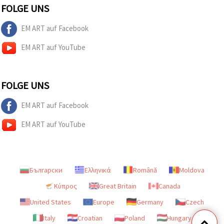
FOLGE UNS
EM ART auf Facebook
EM ART auf YouTube
FOLGE UNS
EM ART auf Facebook
EM ART auf YouTube
Български
Ελληνικά
Română
Moldova
Κύπρος
Great Britain
Canada
United States
Europe
Germany
Czech
Italy
Croatian
Poland
Hungary