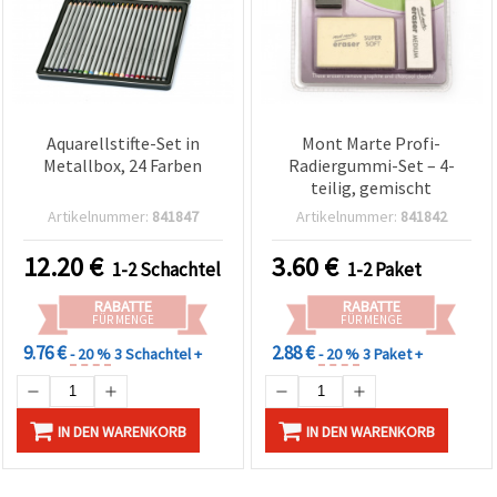
Aquarellstifte-Set in
Mont Marte Profi-
Metallbox, 24 Farben
Radiergummi-Set – 4-
teilig, gemischt
Artikelnummer:
841847
Artikelnummer:
841842
12.20
€
3.60
€
1-2 Schachtel
1-2 Paket
RABATTE
RABATTE
FÜR MENGE
FÜR MENGE
9.76 €
2.88 €
- 20 %
3 Schachtel +
- 20 %
3 Paket +
IN DEN WARENKORB
IN DEN WARENKORB