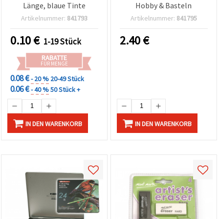
Länge, blaue Tinte
Hobby & Basteln
Artikelnummer:
841793
Artikelnummer:
841795
0.10
€
2.40
€
1-19 Stück
RABATTE
FÜR MENGE
0.08 €
- 20 %
20-49 Stück
0.06 €
- 40 %
50 Stück +
IN DEN WARENKORB
IN DEN WARENKORB