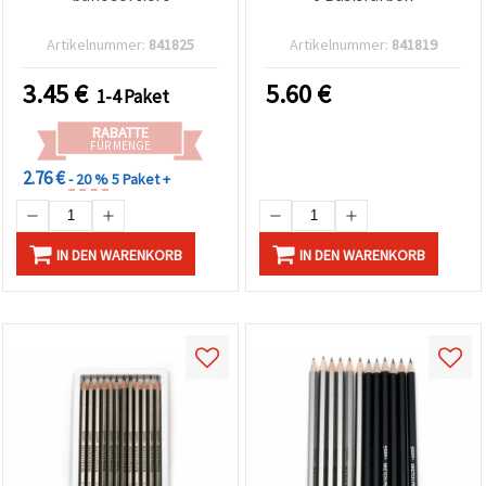
Artikelnummer:
841825
Artikelnummer:
841819
3.45
€
5.60
€
1-4 Paket
RABATTE
FÜR MENGE
2.76 €
- 20 %
5 Paket +
IN DEN WARENKORB
IN DEN WARENKORB