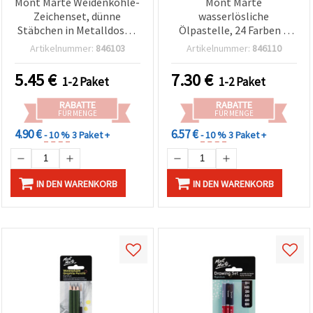
Mont Marte Weidenkohle-
Mont Marte
Zeichenset, dünne
wasserlösliche
Stäbchen in Metalldose –
Ölpastelle, 24 Farben –
10-teilig
wasservermalbares
Artikelnummer:
846103
Artikelnummer:
846110
Ölpastell-Set
5.45
€
7.30
€
1-2 Paket
1-2 Paket
RABATTE
RABATTE
FÜR MENGE
FÜR MENGE
4.90 €
6.57 €
- 10 %
3 Paket +
- 10 %
3 Paket +
IN DEN WARENKORB
IN DEN WARENKORB