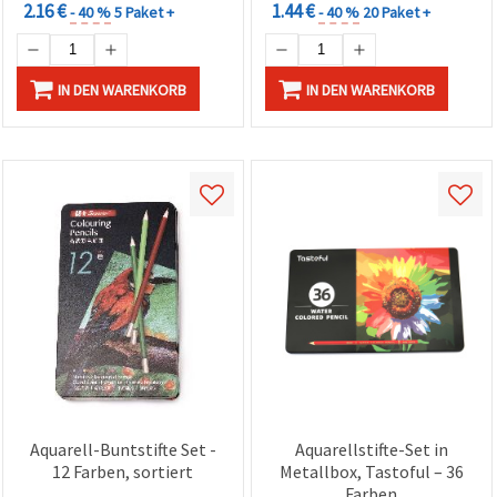
2.16 €
1.44 €
- 40 %
5 Paket +
- 40 %
20 Paket +
IN DEN WARENKORB
IN DEN WARENKORB
Aquarell-Buntstifte Set -
Aquarellstifte-Set in
12 Farben, sortiert
Metallbox, Tastoful – 36
Farben