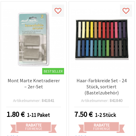
BESTSELLER
Mont Marte Knetradierer
Haar-Farbkreide Set - 24
– 2er-Set
Stück, sortiert
(Bastelzubehör)
Artikelnummer:
841841
Artikelnummer:
841840
1.80
€
7.50
€
1-11 Paket
1-2 Stück
RABATTE
RABATTE
FÜR MENGE
FÜR MENGE