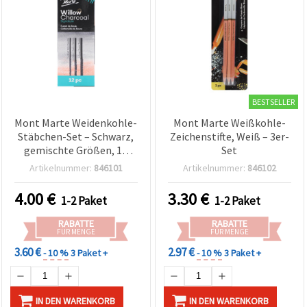
zu
analysieren
sowie
relevantere
Inhalte und
Werbung
anzuzeigen,
auch mit
Unterstützung
BESTSELLER
unserer
Partner für
Mont Marte Weidenkohle-
Mont Marte Weißkohle-
Analyse
Stäbchen-Set – Schwarz,
Zeichenstifte, Weiß – 3er-
und
gemischte Größen, 12
Set
Marketing.
Stück – zum Zeichnen &
Artikelnummer:
846101
Artikelnummer:
846102
Sie können
Skizzieren, für Künstler &
alle
Anfänger
Cookies
4.00
€
3.30
€
1-2 Paket
1-2 Paket
akzeptieren,
ablehnen
RABATTE
RABATTE
oder Ihre
FÜR MENGE
FÜR MENGE
Auswahl in
den
3.60 €
2.97 €
- 10 %
3 Paket +
- 10 %
3 Paket +
Einstellungen
individuell
festlegen.
Ihre
IN DEN WARENKORB
IN DEN WARENKORB
Einwilligung