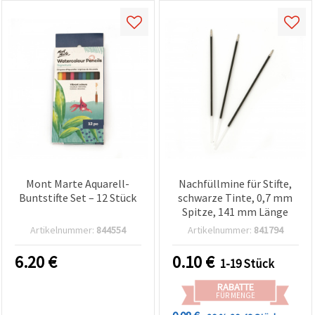
Mont Marte Aquarell-
Nachfüllmine für Stifte,
Buntstifte Set – 12 Stück
schwarze Tinte, 0,7 mm
Spitze, 141 mm Länge
Artikelnummer:
844554
Artikelnummer:
841794
6.20
€
0.10
€
1-19 Stück
RABATTE
FÜR MENGE