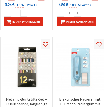
3.24 €
4.86 €
- 10 %
5 Paket +
- 10 %
5 Paket +
IN DEN WARENKORB
IN DEN WARENKORB
Metallic-Buntstifte-Set –
Elektrischer Radierer mit
12 leuchtende, langlebige
10 Ersatz-Radiergummis