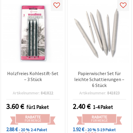
Holzfreies Kohlestift-Set
Papierwischer Set für
– 3 Stück
leichte Schattierungen –
6 Stück
Artikelnummer:
841822
Artikelnummer:
841823
3.60
€
2.40
€
für1 Paket
1-4 Paket
RABATTE
RABATTE
FÜR MENGE
FÜR MENGE
2.88 €
1.92 €
- 20 %
2-4 Paket
- 20 %
5-19 Paket