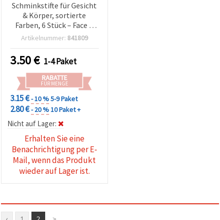
Schminkstifte für Gesicht
& Körper, sortierte
Farben, 6 Stück – Face &
Body Art Deko Buntstifte
Artikelnummer:
841809
für Basteln & Hobby
3.50
€
1-4 Paket
RABATTE
FÜR MENGE
3.15 €
- 10 %
5-9 Paket
2.80 €
- 20 %
10 Paket +
Nicht auf Lager:
Erhalten Sie eine
Benachrichtigung per E-
Mail, wenn das Produkt
wieder auf Lager ist.
‹
1
2
>