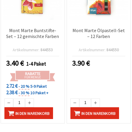
Mont Marte Buntstifte-
Mont Marte Ölpastell-Set
Set – 12 gemischte Farben
– 12 Farben
Artikelnummer:
844553
Artikelnummer:
844550
3.40
€
3.90
€
1-4 Paket
RABATTE
FÜR MENGE
2.72 €
- 20 %
5-9 Paket
2.38 €
- 30 %
10 Paket +
IN DEN WARENKORB
IN DEN WARENKORB