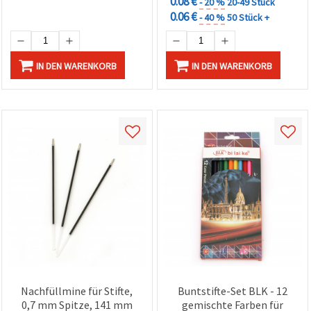
0.08 €
- 20 %
20-49 Stück
0.06 €
- 40 %
50 Stück +
IN DEN WARENKORB
IN DEN WARENKORB
Nachfüllmine für Stifte,
Buntstifte-Set BLK - 12
0,7 mm Spitze, 141 mm
gemischte Farben für