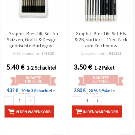
Graphit-Bleistift-Set für
Graphit-Bleistift-Set HB
Skizzen, Grafik & Design –
& 2B, sortiert – 12er-Pack
gemischte Härtegrade,
zum Zeichnen &
12-tlg.
Skizzieren
Artikelnummer:
841820
Artikelnummer:
841821
5.40
€
3.50
€
1-2 Schachtel
1-2 Paket
RABATTE
RABATTE
FÜR MENGE
FÜR MENGE
4.32 €
2.80 €
- 20 %
3 Schachtel +
- 20 %
3 Paket +
IN DEN WARENKORB
IN DEN WARENKORB