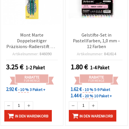
Mont Marte
Gelstifte-Set in
Doppelseitiger
Pastellfarben, 1,0 mm –
Präzisions-Radierstift mit
12 Farben
4 mm Radiermine und
Artikelnummer:
846090
Artikelnummer:
841614
Pinsel – 2er-Set
3.25
€
1.80
€
1-2 Paket
1-4 Paket
RABATTE
RABATTE
FÜR MENGE
FÜR MENGE
2.92 €
1.62 €
- 10 %
3 Paket +
- 10 %
5-9 Paket
1.44 €
- 20 %
10 Paket +
IN DEN WARENKORB
IN DEN WARENKORB