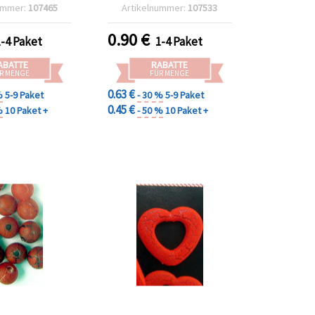
Deko, Scrapbooking &
ummer:
107465
Artikelnummer:
107533
Kartenbasteln, 50 g
Beutel (ca. 25 Stk.)
0.90
€
1-4 Paket
1-4 Paket
ABATTE
RABATTE
R MENGE
FÜR MENGE
0.63 €
%
5-9 Paket
- 30 %
5-9 Paket
0.45 €
%
10 Paket +
- 50 %
10 Paket +