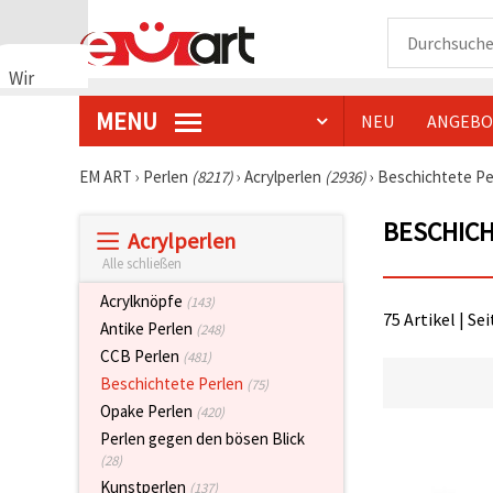
Wir
verwenden
MENU
NEU
ANGEBO
Cookies
🍪 Wir
verwenden
EM ART
›
Perlen
(8217)
›
Acrylperlen
(2936)
›
Beschichtete Pe
Cookies
und
BESCHIC
ähnliche
Acrylperlen
Technologien,
um das
Alle schließen
ordnungsgemäße
Funktionieren
Acrylknöpfe
(143)
der Website
75 Artikel | Se
Antike Perlen
(248)
sicherzustellen,
Ihr
CCB Perlen
(481)
Nutzungserlebnis
Beschichtete Perlen
(75)
zu
verbessern
Opake Perlen
(420)
und, mit
Perlen gegen den bösen Blick
Ihrer
Einwilligung,
(28)
den
Kunstperlen
(137)
Datenverkehr