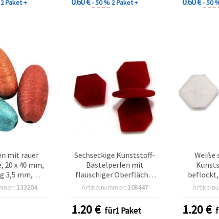
0.60 €
0.60 €
2 Paket +
- 50 %
2 Paket +
- 50 
en mit rauer
Sechseckige Kunststoff-
Weiße 
, 20 x 40 mm,
Bastelperlen mit
Kunsts
g 3,5 mm,
flauschiger Oberfläche,
beflockt,
– 54 g (ca. 6
19 mm, Rot – 50 g
mmer:
133204
Artikelnummer:
108447
Artikeln
tück)
1.20
€
1.20
€
für1 Paket