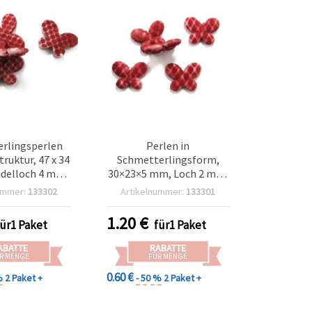
rlingsperlen
Perlen in
ruktur, 47 x 34
Schmetterlingsform,
ädelloch 4 mm,
30×23×5 mm, Loch 2 mm,
eißem Muster,
rot/weiß gemischt,
ummer:
133302
Artikelnummer:
133301
ca. 7 Stk.)
samtige Oberfläche, 50 g
(~45 Stk.)
1.20
€
für1 Paket
für1 Paket
ABATTE
RABATTE
R MENGE
FÜR MENGE
0.60 €
%
2 Paket +
- 50 %
2 Paket +