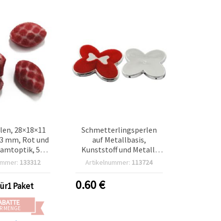
len, 28×18×11
Schmetterlingsperlen
3 mm, Rot und
auf Metallbasis,
amtoptik, 50 g
Kunststoff und Metall,
17 Stk.)
43x35x10 mm, Loch: 2
ummer:
133312
Artikelnummer:
113724
mm, Rot – 3 Stück
0.60
€
für1 Paket
ABATTE
R MENGE