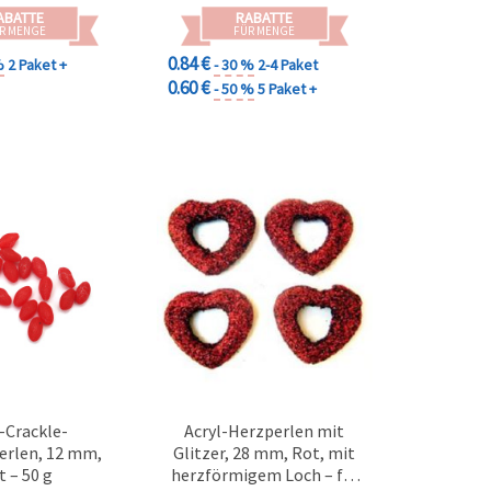
ABATTE
RABATTE
R MENGE
FÜR MENGE
0.84 €
%
2 Paket +
- 30 %
2-4 Paket
0.60 €
- 50 %
5 Paket +
l-Crackle-
Acryl-Herzperlen mit
erlen, 12 mm,
Glitzer, 28 mm, Rot, mit
t – 50 g
herzförmigem Loch – für