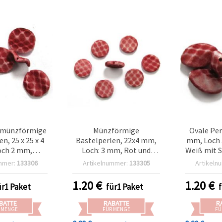
 münzförmige
Münzförmige
Ovale Per
n, 25 x 25 x 4
Bastelperlen, 22x4 mm,
mm, Loch 
ch 2 mm,
Loch: 3 mm, Rot und
Weiß mit S
in Rot & Weiß,
Weiß, Samtoptik, 50 g
(~
mmer:
133306
Artikelnummer:
133305
Artikeln
tk.), gemischt
(~31 Stk.)
1.20
€
1.20
€
ür1 Paket
für1 Paket
BATTE
RABATTE
R
 MENGE
FÜR MENGE
FÜ