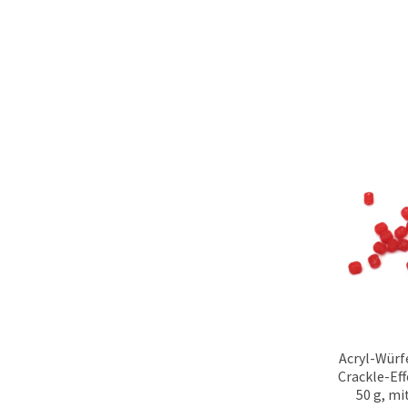
Acryl-Würf
Crackle-Eff
50 g, m