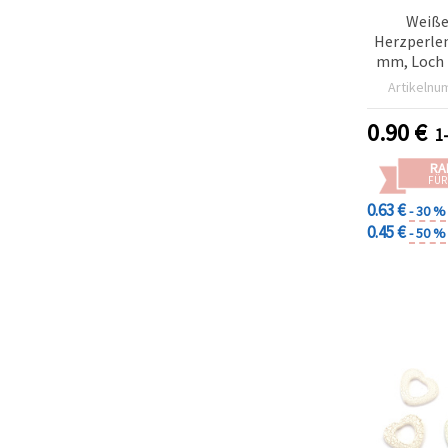
Weiße
Herzperlen
mm, Loch 
50 g /
Artikelnu
0.90
€
1
RA
FÜR
0.63 €
- 30 %
0.45 €
- 50 %