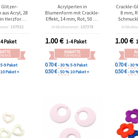
 Glitzer-
Acrylperlen in
Crackle-Gl
 aus Acryl, 28
Blumenform mit Crackle-
8 mm, Ro
in Herzform,
Effekt, 14 mm, Rot, 50 g –
Schmuckh
 25 Stück
für Schmuckherstellung,
B
mmer:
107532
Artikelnummer:
107378
Artikeln
Armbänder, Halsketten,
Dekorationen & DIY-
1.00
€
1.00
€
-4 Paket
1-4 Paket
Bastelprojekte
BATTE
RABATTE
R
 MENGE
FÜR MENGE
FÜ
0.70 €
0.70 €
5-9 Paket
- 30 %
5-9 Paket
- 30 
0.50 €
0.50 €
10 Paket +
- 50 %
10 Paket +
- 50 