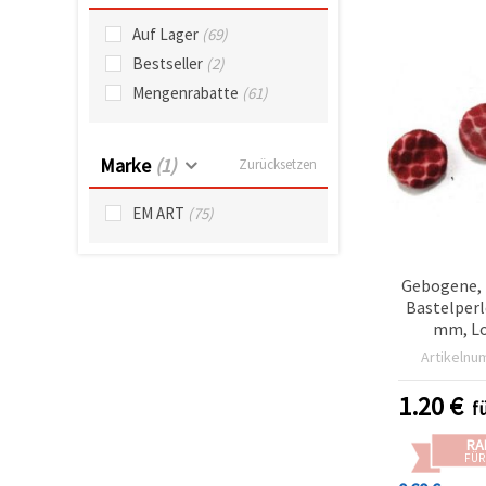
können Sie
jederzeit
Auf Lager
(69)
ändern
oder
Bestseller
(2)
widerrufen.
Mengenrabatte
(61)
Impressum
Datenschutzerklärung
Cookie-
Richtlinie
Marke
(1)
Zurücksetzen
Alle
EM ART
(75)
akzeptieren
Cookie-
Gebogene,
Einstellungen
Bastelperle
mm, Lo
Samtoptik 
Artikelnu
50 g (~37 S
1.20
€
f
RA
FÜR