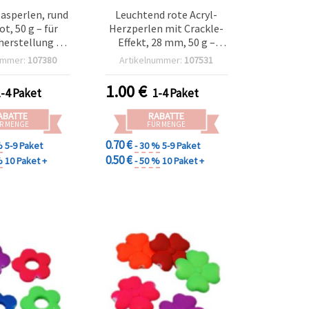
asperlen, rund
Leuchtend rote Acryl-
t, 50 g – für
Herzperlen mit Crackle-
erstellung &
Effekt, 28 mm, 50 g –
asteln
Deko-Perlen für
ummer:
107380
Artikelnummer:
107531
Schmuckherstellung,
Basteln & DIY-Projekte
1.00
€
1-4 Paket
1-4 Paket
ABATTE
RABATTE
R MENGE
FÜR MENGE
0.70 €
%
5-9 Paket
- 30 %
5-9 Paket
0.50 €
%
10 Paket +
- 50 %
10 Paket +