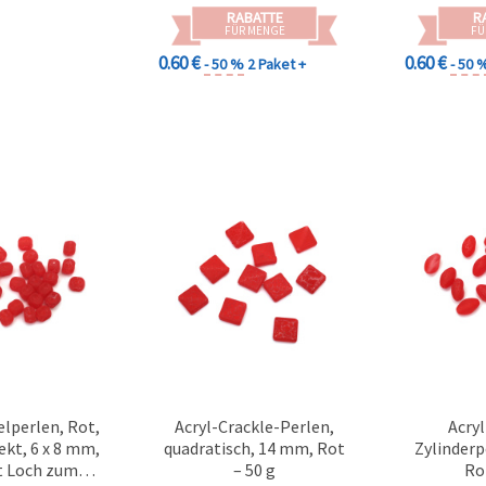
RABATTE
R
FÜR MENGE
FÜ
0.60 €
0.60 €
- 50 %
2 Paket +
- 50 
elperlen, Rot,
Acryl-Crackle-Perlen,
Acry
ekt, 6 x 8 mm,
quadratisch, 14 mm, Rot
Zylinderp
it Loch zum
– 50 g
Ro