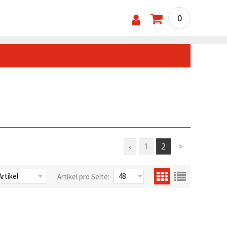
0
‹
1
2
>
Artikel pro Seite: