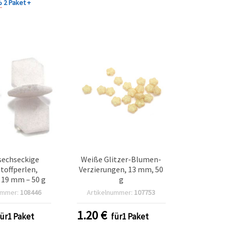
%
2 Paket +
sechseckige
Weiße Glitzer-Blumen-
toffperlen,
Verzierungen, 13 mm, 50
 19 mm – 50 g
g
ummer:
108446
Artikelnummer:
107753
1.20
€
für1 Paket
für1 Paket