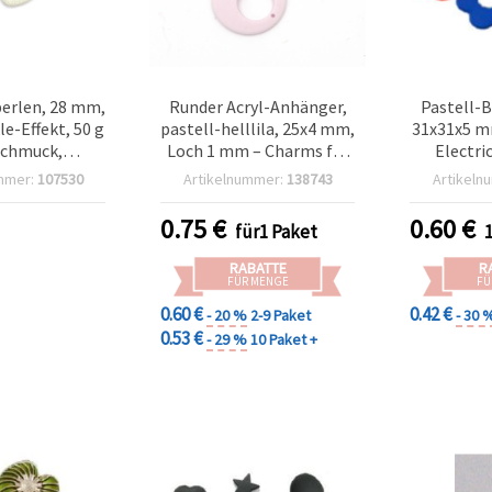
perlen, 28 mm,
Runder Acryl-Anhänger,
Pastell-
le-Effekt, 50 g
pastell-helllila, 25x4 mm,
31x31x5 m
 Schmuck,
Loch 1 mm – Charms für
Electri
, Halsketten
Schmuckherstellung &
gemischt 
mmer:
107530
Artikelnummer:
138743
Artikeln
orationen
Basteln, 5 Stück
0.75
€
0.60
€
für1 Paket
RABATTE
R
FÜR MENGE
FÜ
0.60 €
0.42 €
- 20 %
2-9 Paket
- 30 
0.53 €
- 29 %
10 Paket +