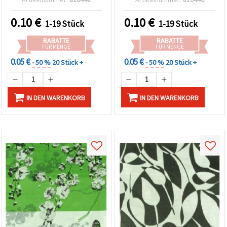
Deko, Scrapbooking &
Mixed Media - 1 Stück
0.10
€
0.10
€
1-19 Stück
1-19 Stück
RABATTE
RABATTE
FÜR MENGE
FÜR MENGE
0.05 €
0.05 €
- 50 %
20 Stück +
- 50 %
20 Stück +
IN DEN WARENKORB
IN DEN WARENKORB