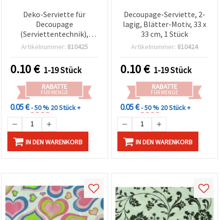
Deko-Serviette für
Decoupage-Serviette, 2-
Decoupage
lagig, Blätter-Motiv, 33 x
(Serviettentechnik),
33 cm, 1 Stück
2‑lagig, 33 x 33 cm, 1
Artikelnummer:
810425
Artikelnummer:
810424
Stück
0.10
€
0.10
€
1-19 Stück
1-19 Stück
RABATTE
RABATTE
FÜR MENGE
FÜR MENGE
0.05 €
0.05 €
- 50 %
20 Stück +
- 50 %
20 Stück +
IN DEN WARENKORB
IN DEN WARENKORB