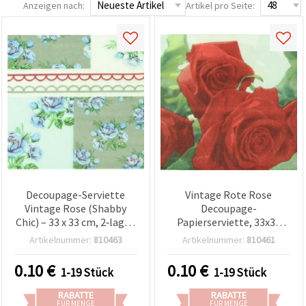
Anzeigen nach:
Artikel pro Seite:
Decoupage-Serviette
Vintage Rote Rose
Vintage Rose (Shabby
Decoupage-
Chic) – 33 x 33 cm, 2‑lagig,
Papierserviette, 33x33
1 Stück | Bastelserviette
cm, 2‑lagig, 1 Stück –
Artikelnummer:
810463
Artikelnummer:
810461
für DIY, Mixed Media,
Florale Lunchserviette für
Collage & Scrapbooking
DIY Serviettentechnik,
0.10
€
0.10
€
1-19 Stück
1-19 Stück
Scrapbooking & Basteln
RABATTE
RABATTE
FÜR MENGE
FÜR MENGE