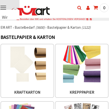
0
Wir
Bestellen über 80€ und erhalten Sie KOSTENLOSEN VERSAND!
verwenden
EM ART
›
Bastelbedarf
(5600)
›
Bastelpapier & Karton
(1122)
Cookies
🍪 Wir
BASTELPAPIER & KARTON
verwenden
Cookies
und
ähnliche
Technologien,
um das
ordnungsgemäße
Funktionieren
der Website
sicherzustellen,
Ihr
Nutzungserlebnis
zu
verbessern
KRAFTKARTON
KREPPPAPIER
und, mit
Ihrer
Einwilligung,
den
Datenverkehr