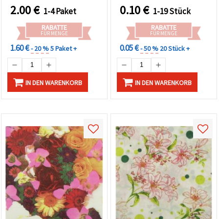
2.00
€
0.10
€
1-4 Paket
1-19 Stück
RABATTE
RABATTE
FÜR MENGE
FÜR MENGE
1.60 €
0.05 €
- 20 %
5 Paket +
- 50 %
20 Stück +
IN DEN WARENKORB
IN DEN WARENKORB