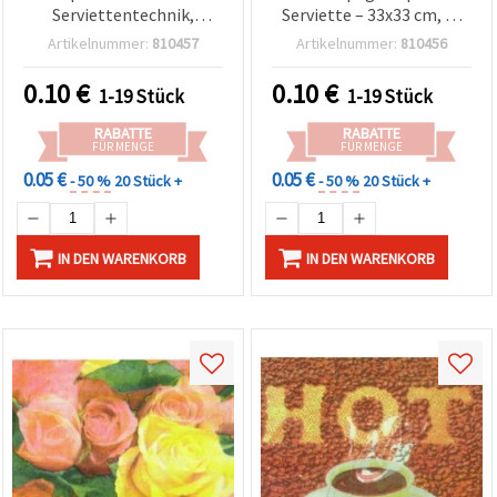
Serviettentechnik,
Serviette – 33x33 cm, 2-
Karomuster, 33 x 33 cm,
lagig, 1 Stück – Motiv
Artikelnummer:
810457
Artikelnummer:
810456
2‑lagig, 1 Stück – Ideal für
Ballons & Torte für DIY
DIY-Bastelprojekte,
Basteln,
0.10
€
0.10
€
1-19 Stück
1-19 Stück
Scrapbooking, Mixed
Serviettentechnik,
Media & Möbel-Deko
Scrapbooking & Mixed
RABATTE
RABATTE
Media
FÜR MENGE
FÜR MENGE
0.05 €
0.05 €
- 50 %
20 Stück +
- 50 %
20 Stück +
IN DEN WARENKORB
IN DEN WARENKORB