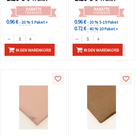
RABATTE
RABATTE
FÜR MENGE
FÜR MENGE
0.96 €
0.96 €
- 20 %
5 Paket +
- 20 %
5-19 Paket
0.72 €
- 40 %
20 Paket +
IN DEN WARENKORB
IN DEN WARENKORB