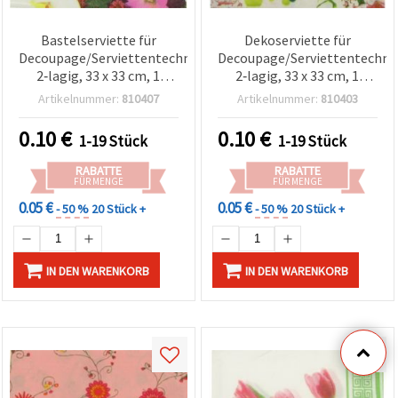
Bastelserviette für
Dekoserviette für
Decoupage/Serviettentechnik,
Decoupage/Serviettentechnik
2‑lagig, 33 x 33 cm, 1
2‑lagig, 33 x 33 cm, 1
Stück
Stück
Artikelnummer:
810407
Artikelnummer:
810403
0.10
€
0.10
€
1-19 Stück
1-19 Stück
RABATTE
RABATTE
FÜR MENGE
FÜR MENGE
0.05 €
0.05 €
- 50 %
20 Stück +
- 50 %
20 Stück +
IN DEN WARENKORB
IN DEN WARENKORB