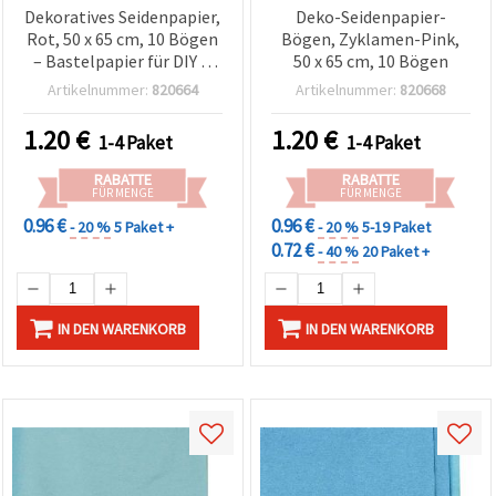
Dekoratives Seidenpapier,
Deko-Seidenpapier-
Rot, 50 x 65 cm, 10 Bögen
Bögen, Zyklamen-Pink,
– Bastelpapier für DIY &
50 x 65 cm, 10 Bögen
Geschenkverpackung
Artikelnummer:
820664
Artikelnummer:
820668
1.20
€
1.20
€
1-4 Paket
1-4 Paket
RABATTE
RABATTE
FÜR MENGE
FÜR MENGE
0.96 €
0.96 €
- 20 %
5 Paket +
- 20 %
5-19 Paket
0.72 €
- 40 %
20 Paket +
IN DEN WARENKORB
IN DEN WARENKORB