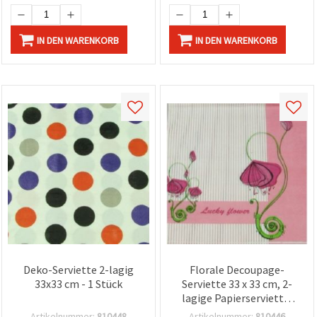
IN DEN WARENKORB
IN DEN WARENKORB
Deko-Serviette 2-lagig
Florale Decoupage-
33x33 cm - 1 Stück
Serviette 33 x 33 cm, 2-
lagige Papierserviette,
Bastelbedarf für DIY-
Artikelnummer:
810448
Artikelnummer:
810446