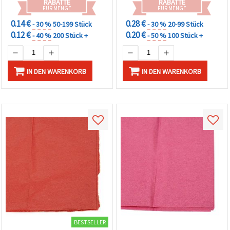
RABATTE
RABATTE
FÜR MENGE
FÜR MENGE
0.14 €
0.28 €
- 30 %
50-199 Stück
- 30 %
20-99 Stück
0.12 €
0.20 €
- 40 %
200 Stück +
- 50 %
100 Stück +
IN DEN WARENKORB
IN DEN WARENKORB
BESTSELLER