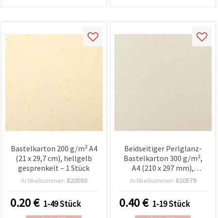
Bastelkarton 200 g/m² A4
Beidseitiger Perlglanz-
(21 x 29,7 cm), hellgelb
Bastelkarton 300 g/m²,
gesprenkelt – 1 Stück
A4 (210 x 297 mm),
Elfenbein – 1 Stück
Artikelnummer:
820580
Artikelnummer:
820579
0.20
€
0.40
€
1-49 Stück
1-19 Stück