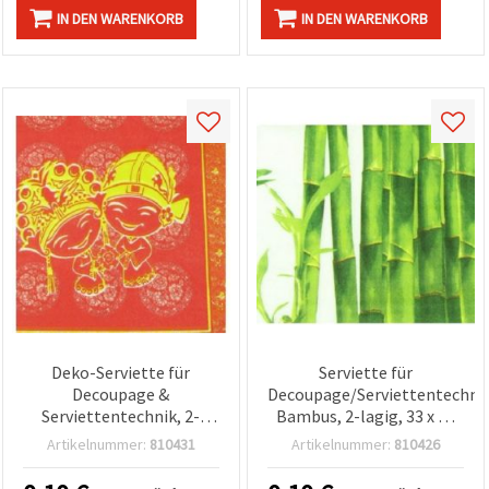
IN DEN WARENKORB
IN DEN WARENKORB
Deko-Serviette für
Serviette für
Decoupage &
Decoupage/Serviettentechnik
Serviettentechnik, 2-
Bambus, 2-lagig, 33 x 33
lagig, 33 x 33 cm, 1 Stück
cm, 1 Stück
Artikelnummer:
810431
Artikelnummer:
810426