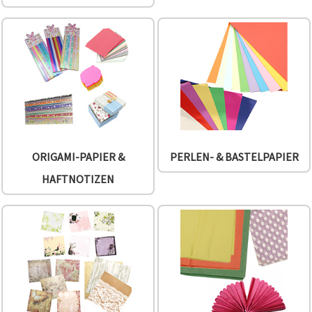
können Sie
jederzeit
ändern
oder
widerrufen.
Impressum
Datenschutzerklärung
Cookie-
Richtlinie
Alle
akzeptieren
ORIGAMI-PAPIER &
PERLEN- & BASTELPAPIER
Cookie-
HAFTNOTIZEN
Einstellungen