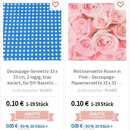
Decoupage-Serviette 33 x
Motivserviette Rosen in
33 cm, 2‑lagig, blau
Pink – Decoupage-
kariert, für DIY-Basteln &
Papierserviette 33 x 33 cm
Collagen – 1 Stück
(Luncheon), 2‑lagig, 1
Artikelnummer:
810453
Artikelnummer:
810450
Stück – Bastelserviette
für DIY, Scrapbooking,
0.10
€
0.10
€
1-19 Stück
1-19 Stück
Collage & Mixed Media
RABATTE
RABATTE
FÜR MENGE
FÜR MENGE
0.05 €
0.05 €
- 50 %
20 Stück +
- 50 %
20 Stück +