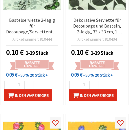
Bastelserviette 2-lagig
Dekorative Serviette für
für
Decoupage und Basteln,
Decoupage/Serviettentechnik,
2‑lagig, 33 x 33 cm, 1
33 x 33 cm - 1 Stück
Stück
Artikelnummer:
810444
Artikelnummer:
810434
0.10
€
0.10
€
1-19 Stück
1-19 Stück
RABATTE
RABATTE
FÜR MENGE
FÜR MENGE
0.05 €
0.05 €
- 50 %
20 Stück +
- 50 %
20 Stück +
IN DEN WARENKORB
IN DEN WARENKORB