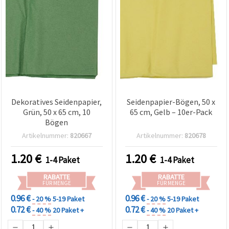
Dekoratives Seidenpapier,
Seidenpapier-Bögen, 50 x
Grün, 50 x 65 cm, 10
65 cm, Gelb – 10er-Pack
Bögen
Artikelnummer:
820667
Artikelnummer:
820678
1.20
€
1.20
€
1-4 Paket
1-4 Paket
RABATTE
RABATTE
FÜR MENGE
FÜR MENGE
0.96 €
0.96 €
- 20 %
5-19 Paket
- 20 %
5-19 Paket
0.72 €
0.72 €
- 40 %
20 Paket +
- 40 %
20 Paket +