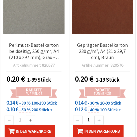
Perlmutt-Bastelkarton
Geprägter Bastelkarton
beidseitig, 250 g/m², A4
230 g/m², A4 (21 x 29,7
(210 x 297 mm), Grau – 1
cm), Braun
Blatt
Artikelnummer:
820577
Artikelnummer:
820576
0.20
€
0.20
€
1-99 Stück
1-19 Stück
RABATTE
RABATTE
FÜR MENGE
FÜR MENGE
0.14 €
0.14 €
- 30 %
100-199 Stück
- 30 %
20-99 Stück
0.10 €
0.12 €
- 50 %
200 Stück +
- 40 %
100 Stück +
IN DEN WARENKORB
IN DEN WARENKORB