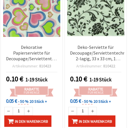
Dekorative
Deko-Serviette für
Papierserviette für
Decoupage/Serviettentechnik
Decoupage/Serviettentechnik,
2-lagig, 33 x 33 cm, 1
2‑lagig, 33 x 33 cm, 1
Stück, sortiert
Artikelnummer:
810423
Artikelnummer:
810422
Stück
0.10
€
0.10
€
1-19 Stück
1-19 Stück
RABATTE
RABATTE
FÜR MENGE
FÜR MENGE
0.05 €
0.05 €
- 50 %
20 Stück +
- 50 %
20 Stück +
IN DEN WARENKORB
IN DEN WARENKORB