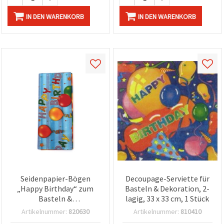
IN DEN WARENKORB
IN DEN WARENKORB
Seidenpapier-Bögen
Decoupage-Serviette für
„Happy Birthday“ zum
Basteln & Dekoration, 2-
Basteln &
lagig, 33 x 33 cm, 1 Stück
Geschenkverpacken, 50 x
Artikelnummer:
820630
Artikelnummer:
810410
65 cm, 10er-Pack