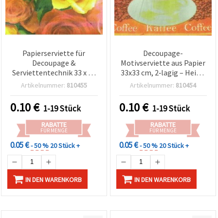
Papierserviette für
Decoupage-
Decoupage &
Motivserviette aus Papier
Serviettentechnik 33 x 33
33x33 cm, 2‑lagig – Heiße
cm, 2-lagig, Rosenmotiv –
Kaffeetasse &
Artikelnummer:
810455
Artikelnummer:
810454
DIY Bastelbedarf für
Kaffeebohnen im
Scrapbooking, Mixed
Vintage‑Café‑Design mit
0.10
€
0.10
€
1-19 Stück
1-19 Stück
Media & Upcycling, 1 Stück
„Coffee/Kaffee“-
Schriftzug, 1 Stück – für
RABATTE
RABATTE
DIY, Serviettentechnik,
FÜR MENGE
FÜR MENGE
Basteln, Scrapbooking &
0.05 €
0.05 €
- 50 %
20 Stück +
- 50 %
20 Stück +
Wohndeko
IN DEN WARENKORB
IN DEN WARENKORB