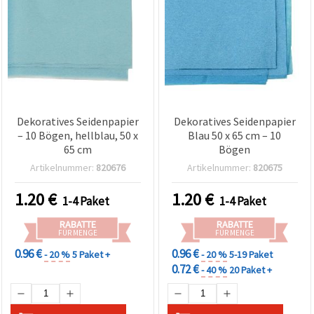
Dekoratives Seidenpapier
Dekoratives Seidenpapier
– 10 Bögen, hellblau, 50 x
Blau 50 x 65 cm – 10
65 cm
Bögen
Artikelnummer:
820676
Artikelnummer:
820675
1.20
€
1.20
€
1-4 Paket
1-4 Paket
RABATTE
RABATTE
FÜR MENGE
FÜR MENGE
0.96 €
0.96 €
- 20 %
5 Paket +
- 20 %
5-19 Paket
0.72 €
- 40 %
20 Paket +