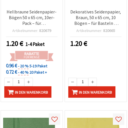
Hellbraune Seidenpapier-
Dekoratives Seidenpapier,
Bögen 50 x 65 cm, 10er-
Braun, 50 x 65 cm, 10
Pack – für
Bögen – für Basteln &
Geschenkverpackung,
Geschenkverpackung
Artikelnummer:
820679
Artikelnummer:
820665
Verpackung, DIY-Basteln
& Partydeko
1.20
€
1.20
€
1-4 Paket
RABATTE
FÜR MENGE
0.96 €
- 20 %
5-19 Paket
0.72 €
- 40 %
20 Paket +
IN DEN WARENKORB
IN DEN WARENKORB