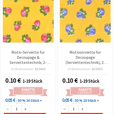
Motiv-Serviette für
Motivserviette für
Decoupage &
Decoupage
Serviettentechnik, 2-
(Serviettentechnik), 2-
lagig, 33 x 33 cm, 1 Stück
lagig, 33x33 cm, 1 Stück
Artikelnummer:
810433
Artikelnummer:
810432
0.10
€
0.10
€
1-19 Stück
1-19 Stück
RABATTE
RABATTE
FÜR MENGE
FÜR MENGE
0.05 €
0.05 €
- 50 %
20 Stück +
- 50 %
20 Stück +