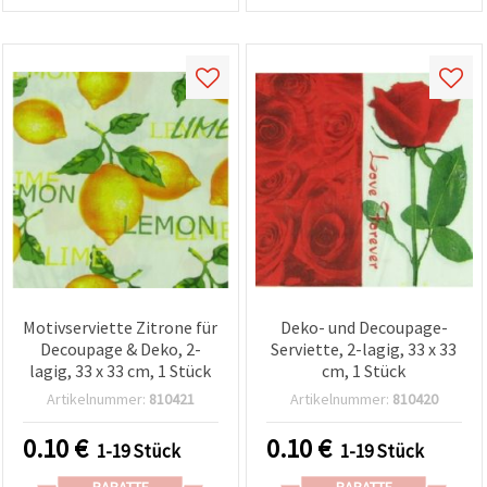
Motivserviette Zitrone für
Deko- und Decoupage-
Decoupage & Deko, 2-
Serviette, 2-lagig, 33 x 33
lagig, 33 x 33 cm, 1 Stück
cm, 1 Stück
Artikelnummer:
810421
Artikelnummer:
810420
0.10
€
0.10
€
1-19 Stück
1-19 Stück
RABATTE
RABATTE