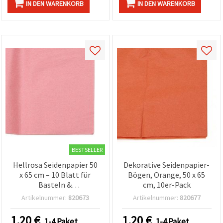
IN DEN WARENKORB
IN DEN WARENKORB
BESTSELLER
Hellrosa Seidenpapier 50
Dekorative Seidenpapier-
x 65 cm – 10 Blatt für
Bögen, Orange, 50 x 65
Basteln &
cm, 10er-Pack
Geschenkverpackung
Artikelnummer:
820673
Artikelnummer:
820677
1.20
€
1.20
€
1-4 Paket
1-4 Paket