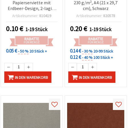
Papierserviette mit
230 g/m², A4 (21 x 29,7
Erdbeer-Design, 2-lagig,
cm), Schwarz
33 x 33 cm, 1 Stück –
Artikelnummer:
810419
Artikelnummer:
820578
Motivserviette für
Basteln, Decoupage,
0.10
€
0.20
€
1-19 Stück
1-19 Stück
Collagen, Scrapbooking &
Mixed Media
RABATTE
RABATTE
FÜR MENGE
FÜR MENGE
0.05 €
0.14 €
- 50 %
20 Stück +
- 30 %
20-99 Stück
0.12 €
- 40 %
100 Stück +
IN DEN WARENKORB
IN DEN WARENKORB