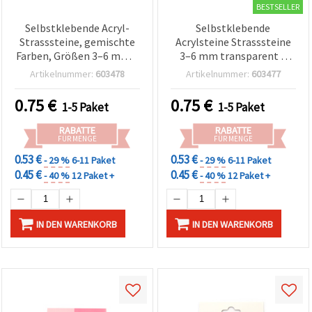
BESTSELLER
Selbstklebende Acryl-
Selbstklebende
Strasssteine, gemischte
Acrylsteine Strasssteine
Farben, Größen 3–6 mm –
3–6 mm transparent –
165 Stück
165 Stück (Sortiert)
Artikelnummer:
603478
Artikelnummer:
603477
0.75
€
0.75
€
1-5 Paket
1-5 Paket
RABATTE
RABATTE
FÜR MENGE
FÜR MENGE
0.53 €
0.53 €
- 29 %
6-11 Paket
- 29 %
6-11 Paket
0.45 €
0.45 €
- 40 %
12 Paket +
- 40 %
12 Paket +
IN DEN WARENKORB
IN DEN WARENKORB