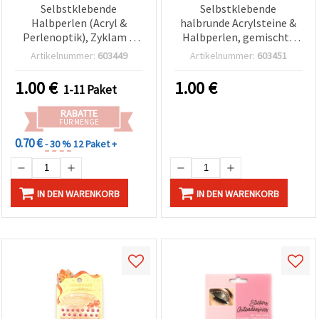
Selbstklebende
Selbstklebende
Halbperlen (Acryl &
halbrunde Acrylsteine &
Perlenoptik), Zyklam –
Halbperlen, gemischte
159 Stk.
Farben – 159 Stück
Artikelnummer:
603449
Artikelnummer:
603451
1.00
€
1.00
€
1-11 Paket
RABATTE
FÜR MENGE
0.70 €
- 30 %
12 Paket +
IN DEN WARENKORB
IN DEN WARENKORB