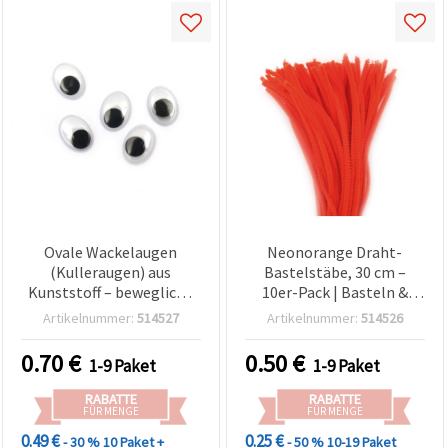
Ovale Wackelaugen
Neonorange Draht-
(Kulleraugen) aus
Bastelstäbe, 30 cm –
Kunststoff – bewegliche
10er-Pack | Basteln &
Augen für Spielzeug,
Dekoration
Artikelnummer:
514527
Artikelnummer:
514526
Kinderbasteln,
Plüschtiere & DIY-
0.70
€
0.50
€
1-9 Paket
1-9 Paket
Projekte, 14 x 19 mm,
Weiß/Schwarz, 20 Stück
RABATTE
RABATTE
FÜR MENGE
FÜR MENGE
0.49 €
0.25 €
- 30 %
10 Paket +
- 50 %
10-19 Paket