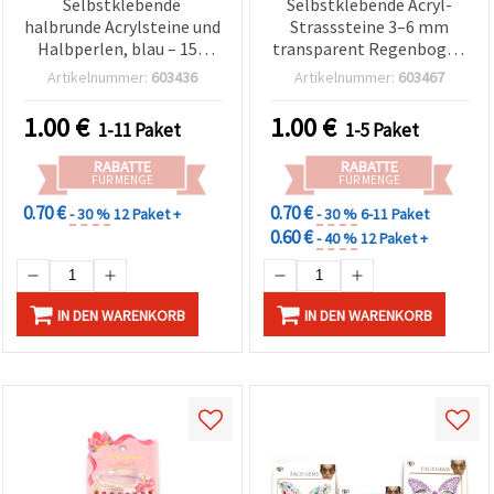
Selbstklebende
Selbstklebende Acryl-
halbrunde Acrylsteine und
Strasssteine 3–6 mm
Halbperlen, blau – 159
transparent Regenbogen
Stück
– 165 Stück Bastelsteine
Artikelnummer:
603436
Artikelnummer:
603467
zur Deko & Kartenbasteln
1.00
€
1.00
€
1-11 Paket
1-5 Paket
RABATTE
RABATTE
FÜR MENGE
FÜR MENGE
0.70 €
0.70 €
- 30 %
12 Paket +
- 30 %
6-11 Paket
0.60 €
- 40 %
12 Paket +
IN DEN WARENKORB
IN DEN WARENKORB