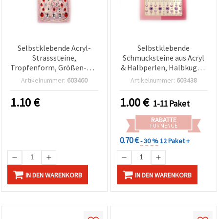
Selbstklebende Acryl-
Selbstklebende
Strasssteine,
Schmucksteine aus Acryl
Tropfenform, Größen-Mix
& Halbperlen, Halbkugel-
4x6 mm bis 10x14 mm,
Form, Lila – 159 Stück
Artikelnummer:
603460
Artikelnummer:
603438
Rot – 83 Stück
1.10
€
1.00
€
1-11 Paket
RABATTE
FÜR MENGE
0.70 €
- 30 %
12 Paket +
IN DEN WARENKORB
IN DEN WARENKORB