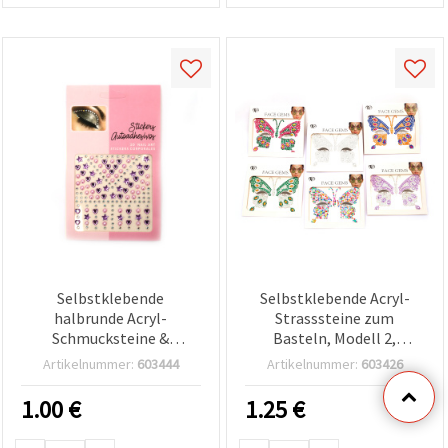
Selbstklebende
Selbstklebende Acryl-
halbrunde Acryl-
Strasssteine zum
Schmucksteine &
Basteln, Modell 2,
Halbperlen, Lila – 159
Farbmix
Artikelnummer:
603444
Artikelnummer:
603426
Stück
1.00
€
1.25
€