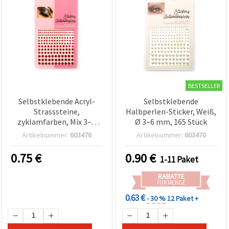
BESTSELLER
Selbstklebende Acryl-
Selbstklebende
Strasssteine,
Halbperlen-Sticker, Weiß,
zyklamfarben, Mix 3–6
Ø 3–6 mm, 165 Stück
mm – Packung mit 165
Artikelnummer:
603476
Artikelnummer:
603470
Stück
0.75
€
0.90
€
1-11 Paket
RABATTE
FÜR MENGE
0.63 €
- 30 %
12 Paket +