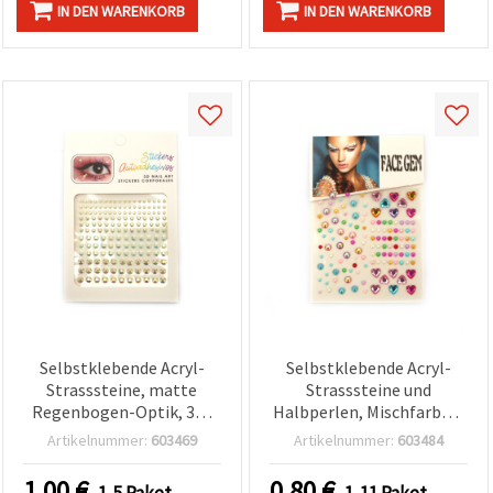
IN DEN WARENKORB
IN DEN WARENKORB
Selbstklebende Acryl-
Selbstklebende Acryl-
Strasssteine, matte
Strasssteine und
Regenbogen-Optik, 3–6
Halbperlen, Mischfarben,
mm, 165 Stück, Mix
124 Stück
Artikelnummer:
603469
Artikelnummer:
603484
1.00
€
0.80
€
1-5 Paket
1-11 Paket