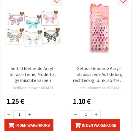
Selbstklebende Acryl-
Selbstklebende Acryl-
Strasssteine, Modell 3,
Strassstein-Aufkleber,
gemischte Farben
rechteckig, pink, sortierte
Größen 4x6 mm bis 10x14
Artikelnummer:
603427
Artikelnummer:
603462
mm – 83 Stück
1.25
€
1.10
€
IN DEN WARENKORB
IN DEN WARENKORB