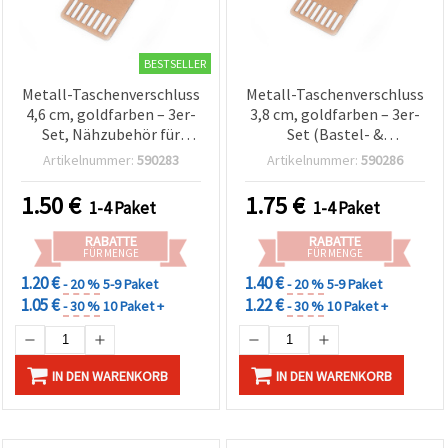
BESTSELLER
Metall-Taschenverschluss
Metall-Taschenverschluss
4,6 cm, goldfarben – 3er-
3,8 cm, goldfarben – 3er-
Set, Nähzubehör für
Set (Bastel- &
Taschen & Basteln
Nähzubehör)
Artikelnummer:
590283
Artikelnummer:
590286
1.50
€
1.75
€
1-4 Paket
1-4 Paket
RABATTE
RABATTE
FÜR MENGE
FÜR MENGE
1.20 €
1.40 €
- 20 %
5-9 Paket
- 20 %
5-9 Paket
1.05 €
1.22 €
- 30 %
10 Paket +
- 30 %
10 Paket +
IN DEN WARENKORB
IN DEN WARENKORB