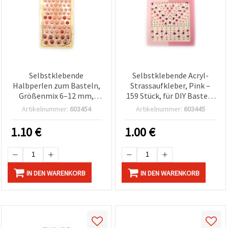
Selbstklebende
Selbstklebende Acryl-
Halbperlen zum Basteln,
Strassaufkleber, Pink –
Größenmix 6–12 mm,
159 Stück, für DIY Basteln
Pink mit Regenbogen-
& Scrapbooking
Artikelnummer:
603454
Artikelnummer:
603445
Effekt – 83 Stück
1.10
€
1.00
€
IN DEN WARENKORB
IN DEN WARENKORB