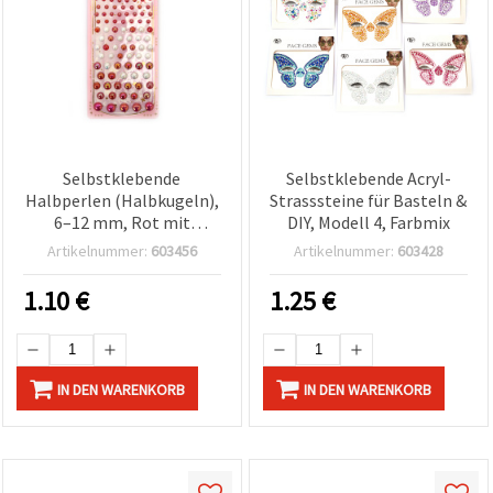
Selbstklebende
Selbstklebende Acryl-
Halbperlen (Halbkugeln),
Strasssteine für Basteln &
6–12 mm, Rot mit
DIY, Modell 4, Farbmix
Regenbogen-Effekt,
Artikelnummer:
603456
Artikelnummer:
603428
gemischte Größen – 83
Stück
1.10
€
1.25
€
IN DEN WARENKORB
IN DEN WARENKORB