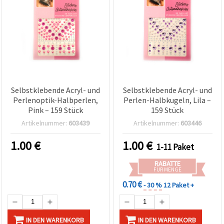
Selbstklebende Acryl- und
Selbstklebende Acryl- und
Perlenoptik-Halbperlen,
Perlen-Halbkugeln, Lila –
Pink – 159 Stück
159 Stück
Artikelnummer:
603439
Artikelnummer:
603446
1.00
€
1.00
€
1-11 Paket
RABATTE
FÜR MENGE
0.70 €
- 30 %
12 Paket +
IN DEN WARENKORB
IN DEN WARENKORB