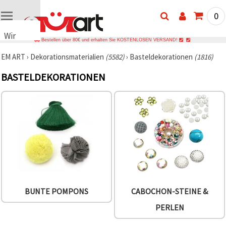
0
Wir
Bestellen über 80€ und erhalten Sie KOSTENLOSEN VERSAND!
verwenden
EM ART
›
Dekorationsmaterialien
(5582)
›
Basteldekorationen
(1816)
Cookies
🍪 Wir
BASTELDEKORATIONEN
verwenden
Cookies
und
ähnliche
Technologien,
um das
ordnungsgemäße
Funktionieren
der Website
sicherzustellen,
Ihr
Nutzungserlebnis
zu
verbessern
BUNTE POMPONS
CABOCHON-STEINE &
und, mit
Ihrer
PERLEN
Einwilligung,
den
Datenverkehr