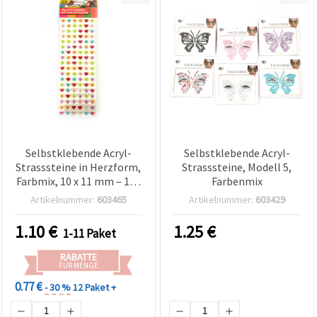
Selbstklebende Acryl-
Selbstklebende Acryl-
Strasssteine in Herzform,
Strasssteine, Modell 5,
Farbmix, 10 x 11 mm – 108
Farbenmix
Stück
Artikelnummer:
603465
Artikelnummer:
603429
1.10
€
1.25
€
1-11 Paket
RABATTE
FÜR MENGE
0.77 €
- 30 %
12 Paket +