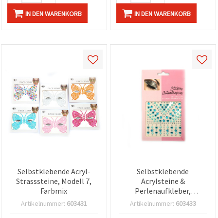
IN DEN WARENKORB
IN DEN WARENKORB
Selbstklebende Acryl-
Selbstklebende
Strasssteine, Modell 7,
Acrylsteine &
Farbmix
Perlenaufkleber,
Halbkugelform, Blau –
Artikelnummer:
603431
Artikelnummer:
603433
159 Stück