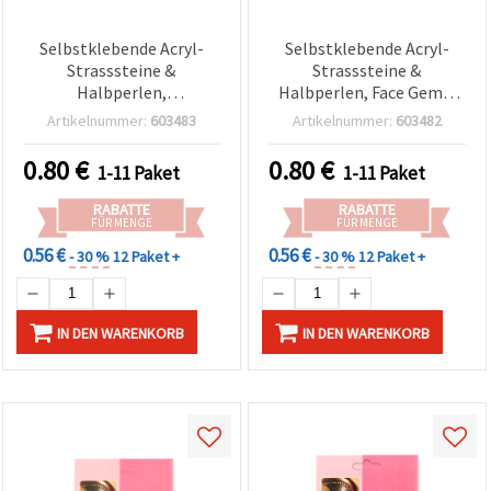
Selbstklebende Acryl-
Selbstklebende Acryl-
Strasssteine &
Strasssteine &
Halbperlen,
Halbperlen, Face Gems,
Gesichtsschmuck/Face
Blau – 124 Stück
Artikelnummer:
603483
Artikelnummer:
603482
Gems, Lila – 124 Stück
0.80
€
0.80
€
1-11 Paket
1-11 Paket
RABATTE
RABATTE
FÜR MENGE
FÜR MENGE
0.56 €
0.56 €
- 30 %
12 Paket +
- 30 %
12 Paket +
IN DEN WARENKORB
IN DEN WARENKORB