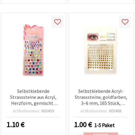
Selbstklebende
Selbstklebende Acryl-
Strasssteine aus Acryl,
Strasssteine, goldfarben,
Herzform, gemischte
3–6 mm, 165 Stück,
Farben, 6–12 mm - 83
gemischte Größen, für
Artikelnummer:
603459
Artikelnummer:
603468
Stück
Basteln & Deko
1.10
€
1.00
€
1-5 Paket