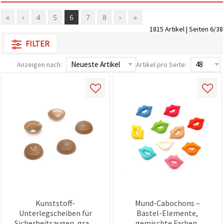
«
‹
4
5
6
7
8
›
»
1815 Artikel | Seiten 6/38
FILTER
Anzeigen nach:
Artikel pro Seite:
Kunststoff-
Mund-Cabochons –
Unterlegscheiben für
Bastel-Elemente,
Sicherheitsaugen, grau-
gemischte Farben,