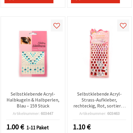
Selbstklebende Acryl-
Selbstklebende Acryl-
Halbkugeln & Halbperlen,
Strass-Aufkleber,
Blau – 159 Stück
rechteckig, Rot, sortierte
Größen 4x6–10x14 mm, 83
Artikelnummer:
603447
Artikelnummer:
603463
Stück
1.00
€
1.10
€
1-11 Paket