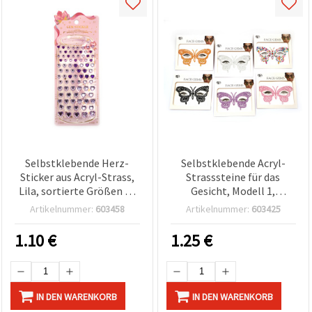
Selbstklebende Herz-
Selbstklebende Acryl-
Sticker aus Acryl-Strass,
Strasssteine für das
Lila, sortierte Größen 6–
Gesicht, Modell 1,
12 mm – 83 Stück
Mixfarben
Artikelnummer:
603458
Artikelnummer:
603425
1.10
€
1.25
€
IN DEN WARENKORB
IN DEN WARENKORB