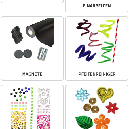
können Sie
EINARBEITEN
jederzeit
ändern
oder
widerrufen.
Impressum
Datenschutzerklärung
Cookie-
Richtlinie
Alle
akzeptieren
Cookie-
MAGNETE
PFEIFENREINIGER
Einstellungen