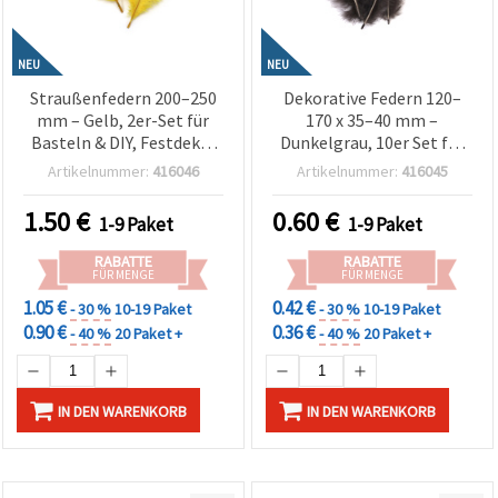
NEU
NEU
Straußenfedern 200–250
Dekorative Federn 120–
mm – Gelb, 2er-Set für
170 x 35–40 mm –
Basteln & DIY, Festdeko,
Dunkelgrau, 10er Set für
Kostüme & kreative
Basteln, DIY, Deko &
Artikelnummer:
416046
Artikelnummer:
416045
Eventgestaltung
kreative Projekte
1.50
€
0.60
€
1-9 Paket
1-9 Paket
RABATTE
RABATTE
FÜR MENGE
FÜR MENGE
1.05 €
0.42 €
- 30 %
10-19 Paket
- 30 %
10-19 Paket
0.90 €
0.36 €
- 40 %
20 Paket +
- 40 %
20 Paket +
IN DEN WARENKORB
IN DEN WARENKORB