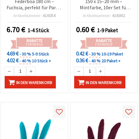
Federboa 180 cm –
150 x 15–20 mm –
Fuchsia, perfekt für Party-
Mintfarbe, 10er Set für
Outfits, Bühnenkostüme
Frühlings-Basteln,
Artikelnummer:
416054
Artikelnummer:
416062
& Mode-Accessoires
elegante Deko & kreative
DIY-Projekte
6.70
€
0.60
€
1-4 Stück
1-9 Paket
RABATTE
RABATTE
FÜR MENGE
FÜR MENGE
4.69 €
0.42 €
- 30 %
5-9 Stück
- 30 %
10-19 Paket
4.02 €
0.36 €
- 40 %
10 Stück +
- 40 %
20 Paket +
IN DEN WARENKORB
IN DEN WARENKORB