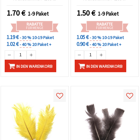
& kreative DIY-Projekte
Modeaccessoires sowie
stilvolle Eventgestaltung
1.70
€
1.50
€
1-9 Paket
1-9 Paket
RABATTE
RABATTE
FÜR MENGE
FÜR MENGE
1.19 €
1.05 €
- 30 %
10-19 Paket
- 30 %
10-19 Paket
1.02 €
0.90 €
- 40 %
20 Paket +
- 40 %
20 Paket +
IN DEN WARENKORB
IN DEN WARENKORB