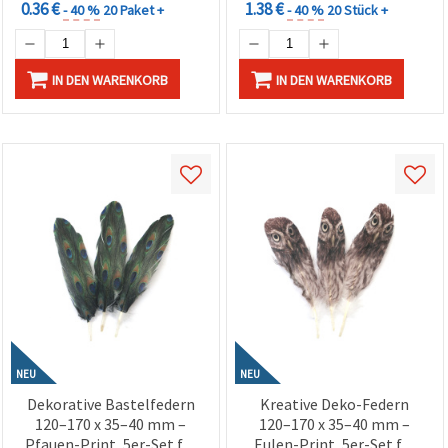
0.36 €
1.38 €
- 40 %
20 Paket +
- 40 %
20 Stück +
IN DEN WARENKORB
IN DEN WARENKORB
NEU
NEU
Dekorative Bastelfedern
Kreative Deko-Federn
120–170 x 35–40 mm –
120–170 x 35–40 mm –
Pfauen-Print, 5er-Set für
Eulen-Print, 5er-Set für