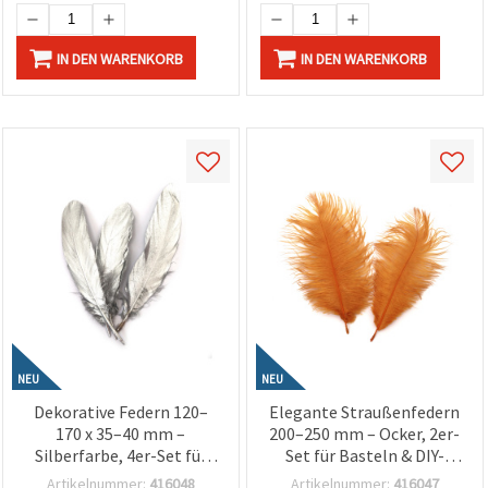
IN DEN WARENKORB
IN DEN WARENKORB
NEU
NEU
Dekorative Federn 120–
Elegante Straußenfedern
170 x 35–40 mm –
200–250 mm – Ocker, 2er-
Silberfarbe, 4er-Set für
Set für Basteln & DIY-
Basteln, Weihnachtsdeko
Deko, Kostüm- &
Artikelnummer:
416048
Artikelnummer:
416047