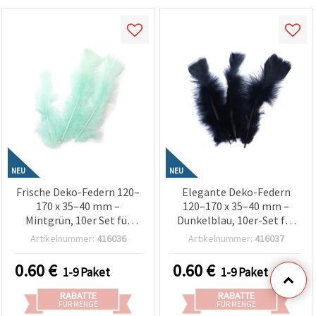
NEU
NEU
Frische Deko-Federn 120–
Elegante Deko-Federn
170 x 35–40 mm –
120–170 x 35–40 mm –
Mintgrün, 10er Set für
Dunkelblau, 10er-Set für
Frühlingsbasteln,
Basteln, Floristik-Deko &
Artikelnummer:
416036
Artikelnummer:
416037
Festtagsdeko & kreative
kreative DIY-Projekte
DIY-Projekte (sortiert)
(sortiert)
0.60
€
0.60
€
1-9 Paket
1-9 Paket
RABATTE
RABATTE
FÜR MENGE
FÜR MENGE