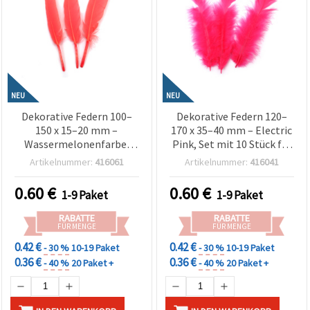
NEU
NEU
Dekorative Federn 100–
Dekorative Federn 120–
150 x 15–20 mm –
170 x 35–40 mm – Electric
Wassermelonenfarbe,
Pink, Set mit 10 Stück für
10er-Set für Sommer-
Basteln, Party-Deko &
Artikelnummer:
416061
Artikelnummer:
416041
Basteln, Party-Deko &
kreative Fashion-Designs
kreative DIY-Projekte
0.60
€
0.60
€
1-9 Paket
1-9 Paket
RABATTE
RABATTE
FÜR MENGE
FÜR MENGE
0.42 €
0.42 €
- 30 %
10-19 Paket
- 30 %
10-19 Paket
0.36 €
0.36 €
- 40 %
20 Paket +
- 40 %
20 Paket +