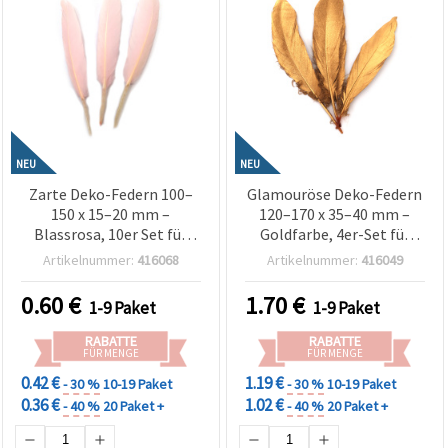
NEU
NEU
Zarte Deko-Federn 100–
Glamouröse Deko-Federn
150 x 15–20 mm –
120–170 x 35–40 mm –
Blassrosa, 10er Set für
Goldfarbe, 4er-Set für
Hochzeitsdeko,
festliche Dekoration,
Artikelnummer:
416068
Artikelnummer:
416049
Babyshower & elegante
elegante Bastelarbeiten
Bastel- und DIY-Projekte
& stilvolle Event-Designs
0.60
€
1.70
€
1-9 Paket
1-9 Paket
RABATTE
RABATTE
FÜR MENGE
FÜR MENGE
0.42 €
1.19 €
- 30 %
10-19 Paket
- 30 %
10-19 Paket
0.36 €
1.02 €
- 40 %
20 Paket +
- 40 %
20 Paket +