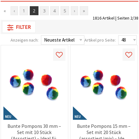
«
‹
1
2
3
4
5
›
»
1816 Artikel | Seiten 2/38
FILTER
Anzeigen nach:
Artikel pro Seite:
NEU
NEU
Bunte Pompons 30 mm –
Bunte Pompons 15 mm –
Set mit 10 Stück
Set mit 20 Stück
(Assortiert) – Ideal für
(assortiert/mix) – Ideal