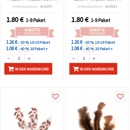
exotische DIY-
Basteln & DIY Deko,
Artikelnummer:
416050
Artikelnummer:
416052
Bastelprojekte, stilvolle
Scrapbooking &
Deko & kreative
Themenprojekte
1.80
€
1.80
€
1-9 Paket
1-9 Paket
Handarbeiten
RABATTE
RABATTE
FÜR MENGE
FÜR MENGE
1.26 €
1.26 €
- 30 %
10-19 Paket
- 30 %
10-19 Paket
1.08 €
1.08 €
- 40 %
20 Paket +
- 40 %
20 Paket +
IN DEN WARENKORB
IN DEN WARENKORB