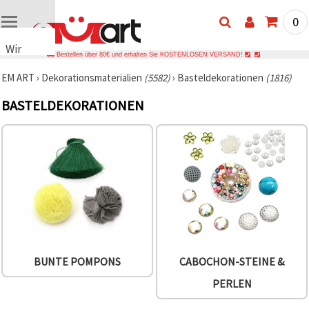
0
Wir
Bestellen über 80€ und erhalten Sie KOSTENLOSEN VERSAND!
verwenden
EM ART
›
Dekorationsmaterialien
(5582)
›
Basteldekorationen
(1816)
Cookies
🍪 Wir
BASTELDEKORATIONEN
verwenden
Cookies
und
ähnliche
Technologien,
um das
ordnungsgemäße
Funktionieren
der Website
sicherzustellen,
Ihr
Nutzungserlebnis
zu
verbessern
BUNTE POMPONS
CABOCHON-STEINE &
und, mit
Ihrer
PERLEN
Einwilligung,
den
Datenverkehr