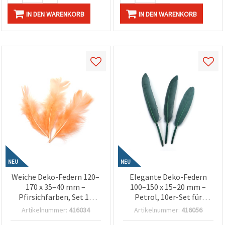
IN DEN WARENKORB
IN DEN WARENKORB
NEU
NEU
Weiche Deko-Federn 120–
Elegante Deko-Federn
170 x 35–40 mm –
100–150 x 15–20 mm –
Pfirsichfarben, Set 10
Petrol, 10er-Set für
Stück für Basteln,
Basteln, Floristik,
Artikelnummer:
416034
Artikelnummer:
416056
romantische Dekoration
Scrapbooking & kreative