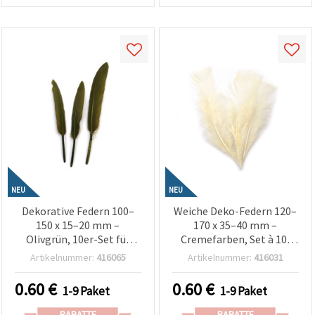
NEU
NEU
Dekorative Federn 100–
Weiche Deko-Federn 120–
150 x 15–20 mm –
170 x 35–40 mm –
Olivgrün, 10er-Set für
Cremefarben, Set à 10,
rustikale Bastelprojekte,
Bastelbedarf für elegante
Artikelnummer:
416065
Artikelnummer:
416031
elegante Deko & kreative
Dekorationen, Handmade
DIY-Ideen
& Event-Deko
0.60
€
0.60
€
1-9 Paket
1-9 Paket
RABATTE
RABATTE