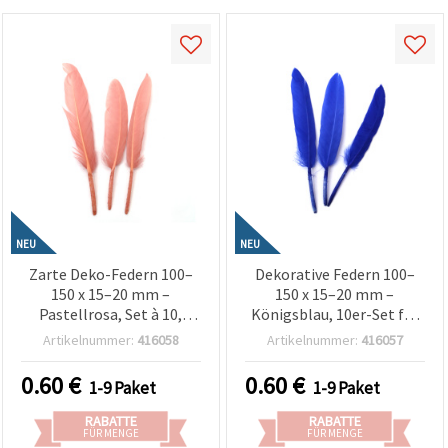
NEU
NEU
Zarte Deko-Federn 100–
Dekorative Federn 100–
150 x 15–20 mm –
150 x 15–20 mm –
Pastellrosa, Set à 10,
Königsblau, 10er-Set für
Bastelzubehör für
Basteln, DIY, festliche
Artikelnummer:
416058
Artikelnummer:
416057
romantische DIY-
Deko & kreative Projekte
Projekte, Hochzeitsdeko
0.60
€
0.60
€
1-9 Paket
1-9 Paket
& kreative Handarbeit
(sortiert)
RABATTE
RABATTE
FÜR MENGE
FÜR MENGE