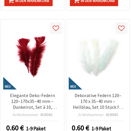
IN DEN WARENKORB
IN DEN WARENKORB
NEU
NEU
Elegante Deko-Federn
Dekorative Federn 120–
120~170x35~40 mm –
170 x 35–40 mm –
Dunkelrot, Set à 10,
Hellblau, Set 10 Stück für
assortiert, für Basteln,
Basteln, Deko, Baby
Artikelnummer:
416042
Artikelnummer:
416043
Festtagsdeko,
Shower & elegante DIY-
romantische Dekoration
Projekte
0.60
€
0.60
€
1-9 Paket
1-9 Paket
& kreative DIY-Projekte