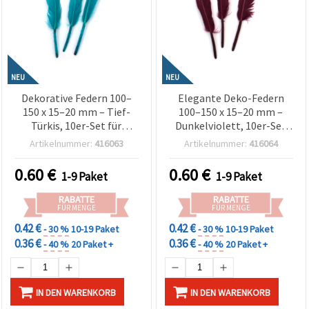
NEU
NEU
Dekorative Federn 100–
Elegante Deko-Federn
150 x 15–20 mm – Tief-
100–150 x 15–20 mm –
Türkis, 10er-Set für
Dunkelviolett, 10er-Set
maritime Bastelideen,
für Basteln,
Artikelnummer:
416063
Artikelnummer:
416064
Festdeko & kreative DIY-
Scrapbooking, DIY-
Projekte
Dekoration & festliche
0.60
€
0.60
€
1-9 Paket
1-9 Paket
Kreationen
RABATTE
RABATTE
FÜR MENGE
FÜR MENGE
0.42 €
0.42 €
- 30 %
10-19 Paket
- 30 %
10-19 Paket
0.36 €
0.36 €
- 40 %
20 Paket +
- 40 %
20 Paket +
IN DEN WARENKORB
IN DEN WARENKORB