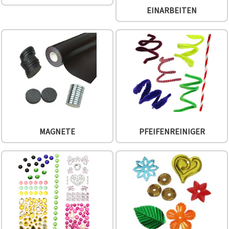
können Sie
EINARBEITEN
jederzeit
ändern
oder
widerrufen.
Impressum
Datenschutzerklärung
Cookie-
Richtlinie
Alle
akzeptieren
Cookie-
MAGNETE
PFEIFENREINIGER
Einstellungen