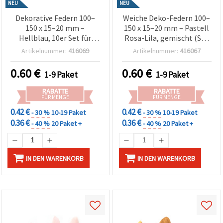
NEU
NEU
Dekorative Federn 100–
Weiche Deko-Federn 100–
150 x 15–20 mm –
150 x 15–20 mm – Pastell
Hellblau, 10er Set für
Rosa-Lila, gemischt (Set
Hochzeitsdeko,
10) für Hochzeitsdeko,
Artikelnummer:
416069
Artikelnummer:
416067
Babyparty & Bastelbedarf
romantisches Basteln &
DIY
elegante DIY-Projekte
0.60
€
0.60
€
1-9 Paket
1-9 Paket
RABATTE
RABATTE
FÜR MENGE
FÜR MENGE
0.42 €
0.42 €
- 30 %
10-19 Paket
- 30 %
10-19 Paket
0.36 €
0.36 €
- 40 %
20 Paket +
- 40 %
20 Paket +
IN DEN WARENKORB
IN DEN WARENKORB