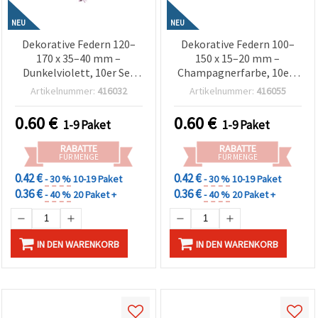
NEU
NEU
Dekorative Federn 120–
Dekorative Federn 100–
170 x 35–40 mm –
150 x 15–20 mm –
Dunkelviolett, 10er Set
Champagnerfarbe, 10er-
für Basteln,
Set für Hochzeitsdeko,
Artikelnummer:
416032
Artikelnummer:
416055
Scrapbooking, Event-
Bastelbedarf,
Deko & kreative DIY-
Festtagsbasteln &
0.60
€
0.60
€
1-9 Paket
1-9 Paket
Designs
stilvolle DIY-Projekte
RABATTE
RABATTE
FÜR MENGE
FÜR MENGE
0.42 €
0.42 €
- 30 %
10-19 Paket
- 30 %
10-19 Paket
0.36 €
0.36 €
- 40 %
20 Paket +
- 40 %
20 Paket +
IN DEN WARENKORB
IN DEN WARENKORB