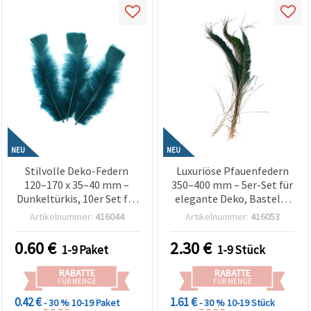
NEU
NEU
Stilvolle Deko-Federn
Luxuriöse Pfauenfedern
120–170 x 35–40 mm –
350–400 mm – 5er-Set für
Dunkeltürkis, 10er Set für
elegante Deko, Basteln,
Basteln, DIY,
Floristik & Event-
Artikelnummer:
416044
Artikelnummer:
416053
Scrapbooking & maritime
Decorations
Dekoration
0.60
€
2.30
€
1-9 Paket
1-9 Stück
RABATTE
RABATTE
FÜR MENGE
FÜR MENGE
0.42 €
1.61 €
- 30 %
10-19 Paket
- 30 %
10-19 Stück