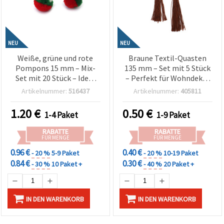
NEU
NEU
Weiße, grüne und rote
Braune Textil-Quasten
Pompons 15 mm – Mix-
135 mm – Set mit 5 Stück
Set mit 20 Stück – Ideal
– Perfekt für Wohndeko,
für Weihnachtsdeko,
Schmuckbasteln &
Artikelnummer:
516437
Artikelnummer:
405811
Basteln & DIY-Projekte
kreative Bastelprojekte
1.20
€
0.50
€
1-4 Paket
1-9 Paket
RABATTE
RABATTE
FÜR MENGE
FÜR MENGE
0.96 €
0.40 €
- 20 %
5-9 Paket
- 20 %
10-19 Paket
0.84 €
0.30 €
- 30 %
10 Paket +
- 40 %
20 Paket +
IN DEN WARENKORB
IN DEN WARENKORB