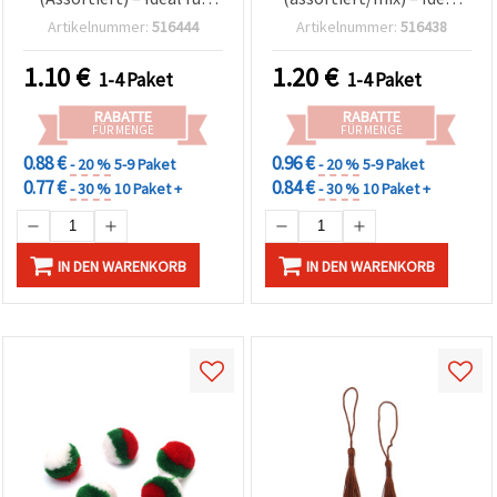
Basteln, Dekoration &
für Basteln, Deko & DIY-
Artikelnummer:
516444
Artikelnummer:
516438
DIY-Projekte
Projekte
1.10
€
1.20
€
1-4 Paket
1-4 Paket
RABATTE
RABATTE
FÜR MENGE
FÜR MENGE
0.88 €
0.96 €
- 20 %
5-9 Paket
- 20 %
5-9 Paket
0.77 €
0.84 €
- 30 %
10 Paket +
- 30 %
10 Paket +
IN DEN WARENKORB
IN DEN WARENKORB