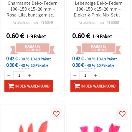
Charmante Deko-Federn
Lebendige Deko-Federn
100–150 x 15–20 mm –
100–150 x 15–20 mm –
Rosa-Lila, bunt gemischt,
Elektrik-Pink, Mix-Set 10
Set 10 Stück für Basteln,
Stück für Basteln,
Artikelnummer:
416059
Artikelnummer:
416060
Scrapbooking, Festdeko &
Partydeko, DIY &
kreative DIY-Projekte
Kostümdesign
0.60
€
0.60
€
1-9 Paket
1-9 Paket
RABATTE
RABATTE
FÜR MENGE
FÜR MENGE
0.42 €
0.42 €
- 30 %
10-19 Paket
- 30 %
10-19 Paket
0.36 €
0.36 €
- 40 %
20 Paket +
- 40 %
20 Paket +
IN DEN WARENKORB
IN DEN WARENKORB