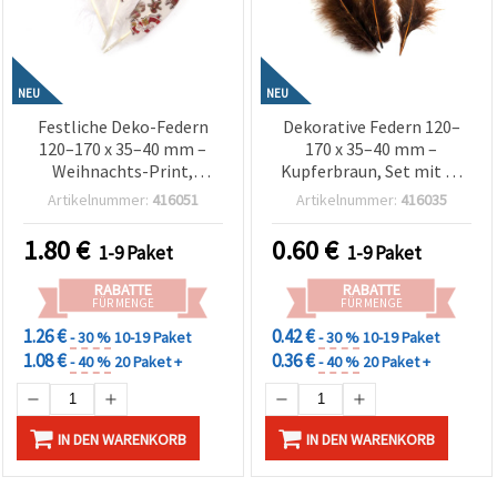
NEU
NEU
Festliche Deko-Federn
Dekorative Federn 120–
120–170 x 35–40 mm –
170 x 35–40 mm –
Weihnachts-Print,
Kupferbraun, Set mit 10
Sortiment-Mix, Set à 5 für
Stück für Herbst-Basteln,
Artikelnummer:
416051
Artikelnummer:
416035
Basteln, Geschenkdeko &
Rustikale Deko &
Winter-DIY-Projekte
Elegante Designs
1.80
€
0.60
€
1-9 Paket
1-9 Paket
RABATTE
RABATTE
FÜR MENGE
FÜR MENGE
1.26 €
0.42 €
- 30 %
10-19 Paket
- 30 %
10-19 Paket
1.08 €
0.36 €
- 40 %
20 Paket +
- 40 %
20 Paket +
IN DEN WARENKORB
IN DEN WARENKORB