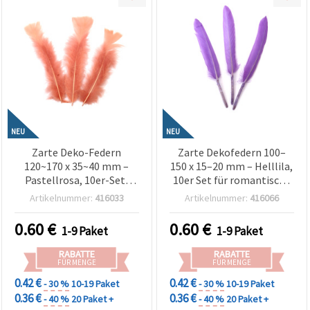
NEU
NEU
Zarte Deko-Federn
Zarte Dekofedern 100–
120~170 x 35~40 mm –
150 x 15–20 mm – Helllila,
Pastellrosa, 10er-Set,
10er Set für romantische
assortiert/mix für
Bastelideen, elegante
Artikelnummer:
416033
Artikelnummer:
416066
Basteln, Baby Shower &
Deko & kreative DIY-
elegante Dekorationen
Projekte
0.60
€
0.60
€
1-9 Paket
1-9 Paket
RABATTE
RABATTE
FÜR MENGE
FÜR MENGE
0.42 €
0.42 €
- 30 %
10-19 Paket
- 30 %
10-19 Paket
0.36 €
0.36 €
- 40 %
20 Paket +
- 40 %
20 Paket +