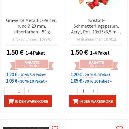
Gravierte Metallic-Perlen,
Kristall-
rund Ø 20 mm,
Schmetterlingsperlen,
silberfarben – 50 g
Acryl, Rot, 13x16x6,5 mm,
Loch: 2 mm, 50 g (~75
Artikelnummer:
107845
Artikelnummer:
107812
Stk.)
1.50
€
1.50
€
1-4 Paket
1-4 Paket
RABATTE
RABATTE
FÜR MENGE
FÜR MENGE
1.20 €
1.20 €
- 20 %
5-9 Paket
- 20 %
5-9 Paket
1.05 €
1.05 €
- 30 %
10 Paket +
- 30 %
10 Paket +
IN DEN WARENKORB
IN DEN WARENKORB