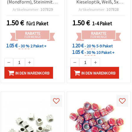
(Mondform), Steinimitat,
Kieseloptik, Weiß, 5x7
5 x 7 mm, Loch 1,2 mm –
mm, 50 g, für
Artikelnummer:
107829
Artikelnummer:
107828
50 g – Perfekt für
Schmuckherstellung &
Schmuckherstellung,
Basteln
1.50
€
1.50
€
für1 Paket
1-4 Paket
symbolischen Schmuck,
Armbänder & kreative DIY-
RABATTE
RABATTE
Bastelprojekte
FÜR MENGE
FÜR MENGE
1.05 €
1.20 €
- 30 %
2 Paket +
- 20 %
5-9 Paket
1.05 €
- 30 %
10 Paket +
IN DEN WARENKORB
IN DEN WARENKORB