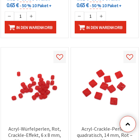
0.65 €
0.65 €
- 50 %
10 Paket +
- 50 %
10 Paket +
IN DEN WARENKORB
IN DEN WARENKORB
Acryl-Würfelperlen, Rot,
Acryl-Crackle-Perlen,
Crackle-Effekt, 6 x 8 mm,
quadratisch, 14 mm, Rot –