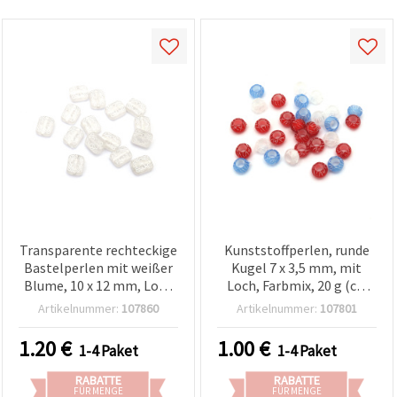
Transparente rechteckige
Kunststoffperlen, runde
Bastelperlen mit weißer
Kugel 7 x 3,5 mm, mit
Blume, 10 x 12 mm, Loch
Loch, Farbmix, 20 g (ca.
1,5 mm – 50 g (ca. 100
207 Stk.)
Artikelnummer:
107860
Artikelnummer:
107801
Stk.)
1.20
€
1.00
€
1-4 Paket
1-4 Paket
RABATTE
RABATTE
FÜR MENGE
FÜR MENGE