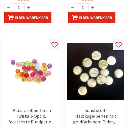
IN DEN WARENKORB
IN DEN WARENKORB
Kunststoffperlen in
Kunststoff-
Kristall-Optik,
Halbkugelperlen mit
facettierte Rundperlen,
goldfarbenem Faden, 8
bunt gemischt, 6 mm,
mm, Weiß, 50 g