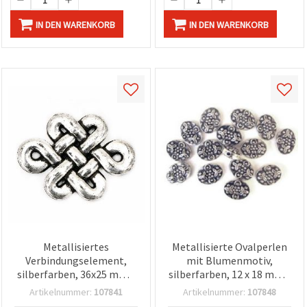
IN DEN WARENKORB
IN DEN WARENKORB
Metallisiertes
Metallisierte Ovalperlen
Verbindungselement,
mit Blumenmotiv,
silberfarben, 36x25 mm -
silberfarben, 12 x 18 mm -
20 g (~10 Stk.),
50 g - Schmuck- &
Artikelnummer:
107841
Artikelnummer:
107848
Schmuckzubehör &
Bastelperlen