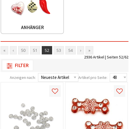
ANHÄNGER
«
‹
50
51
52
53
54
›
»
2936 Artikel | Seiten 52/62
FILTER
Anzeigen nach:
Artikel pro Seite: