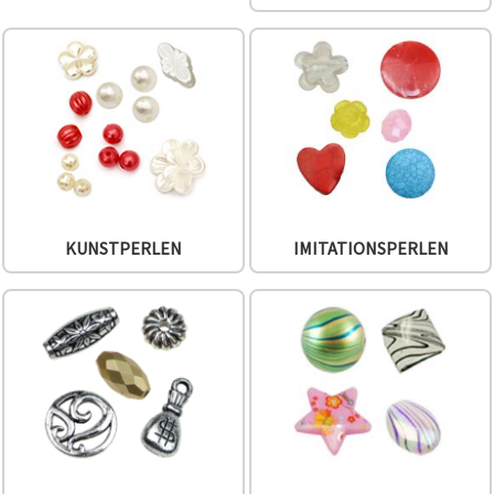
können Sie
jederzeit
ändern
oder
widerrufen.
Impressum
Datenschutzerklärung
Cookie-
Richtlinie
Alle
akzeptieren
KUNSTPERLEN
IMITATIONSPERLEN
Cookie-
Einstellungen