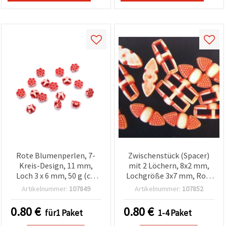
Rote Blumenperlen, 7-
Zwischenstück (Spacer)
Kreis-Design, 11 mm,
mit 2 Löchern, 8x2 mm,
Loch 3 x 6 mm, 50 g (ca.
Lochgröße 3x7 mm, Rot,
189 Stk.)
50 g (~120 Stk), für
Artikelnummer:
107849
Artikelnummer:
107852
Schmuckherstellung,
Basteln & DIY
0.80
€
0.80
€
für1 Paket
1-4 Paket