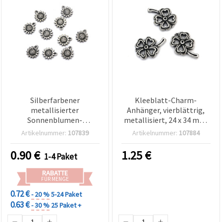
Silberfarbener
Kleeblatt-Charm-
metallisierter
Anhänger, vierblättrig,
Sonnenblumen-
metallisiert, 24 x 34 mm,
Anhänger/Charm, 18 x 16
Loch Ø 1,5 mm,
Artikelnummer:
107839
Artikelnummer:
107884
x 3,5 mm, Loch 1,5 mm —
goldfarben, 50 g (~30
20 g (~70 Stk.)
Stk.), für
0.90
€
1.25
€
1-4 Paket
Schmuckherstellung &
Basteln
RABATTE
FÜR MENGE
0.72 €
- 20 %
5-24 Paket
0.63 €
- 30 %
25 Paket +