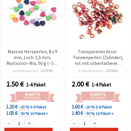
Massive Herzperlen, 8 x 9
Transparente Acryl-
mm, Loch: 1,5 mm,
Tonnenperlen (Zylinder),
Multicolor-Mix, 50 g (~340
rot mit silberfarbenem
Stk.)
Faden, 4 x 2,5 mm, 50 g
Artikelnummer:
107896
Artikelnummer:
107886
1.50
€
2.00
€
1-4 Paket
1-4 Paket
RABATTE
RABATTE
FÜR MENGE
FÜR MENGE
1.20 €
1.60 €
- 20 %
5-9 Paket
- 20 %
5-9 Paket
1.05 €
1.40 €
- 30 %
10 Paket +
- 30 %
10 Paket +