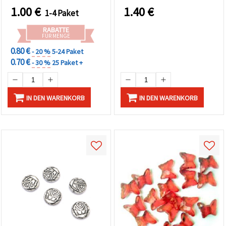
Bastelbedarf
1.00
€
1.40
€
1-4 Paket
RABATTE
FÜR MENGE
0.80 €
- 20 %
5-24 Paket
0.70 €
- 30 %
25 Paket +
IN DEN WARENKORB
IN DEN WARENKORB