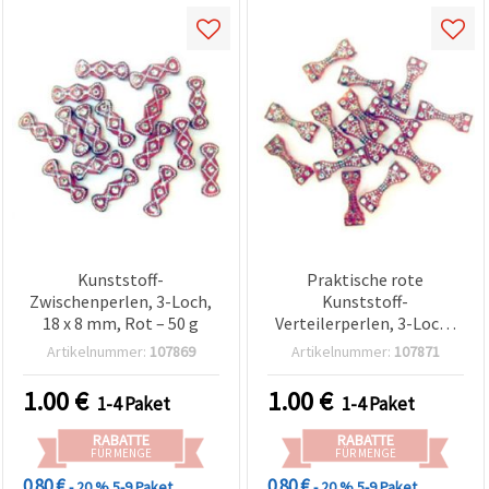
Kunststoff-
Praktische rote
Zwischenperlen, 3-Loch,
Kunststoff-
18 x 8 mm, Rot – 50 g
Verteilerperlen, 3-Loch-
Verbinder, 18 x 7 mm - 50
Artikelnummer:
107869
Artikelnummer:
107871
g - perfekt für
mehrreihigen Schmuck &
1.00
€
1.00
€
1-4 Paket
1-4 Paket
kreative DIY-
Bastelprojekte
RABATTE
RABATTE
FÜR MENGE
FÜR MENGE
0.80 €
0.80 €
- 20 %
5-9 Paket
- 20 %
5-9 Paket