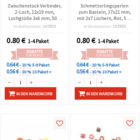
Zwischenstück Verbinder,
Schmetterlingsperlen
2-Loch, 12x19 mm,
zum Basteln, 17x21 mm,
Lochgröße 3x6 mm, 50 g
mit 2x7 Löchern, Rot, 50 g
(ca. 63 Stk.), Rot
(~61 Stück)
Artikelnummer:
107853
Artikelnummer:
107855
0.80
€
0.80
€
1-4 Paket
1-4 Paket
RABATTE
RABATTE
FÜR MENGE
FÜR MENGE
0.64 €
0.64 €
- 20 %
5-9 Paket
- 20 %
5-9 Paket
0.56 €
0.56 €
- 30 %
10 Paket +
- 30 %
10 Paket +
IN DEN WARENKORB
IN DEN WARENKORB