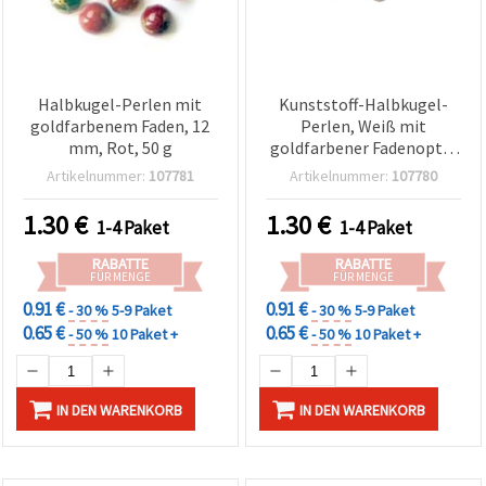
Halbkugel-Perlen mit
Kunststoff-Halbkugel-
goldfarbenem Faden, 12
Perlen, Weiß mit
mm, Rot, 50 g
goldfarbener Fadenoptik
(Goldfarbe), 12 mm – 50 g
Artikelnummer:
107781
Artikelnummer:
107780
| Glatte Perlen für
Schmuckherstellung,
1.30
€
1.30
€
1-4 Paket
1-4 Paket
Dekorationen, Basteln &
DIY-Projekte
RABATTE
RABATTE
FÜR MENGE
FÜR MENGE
0.91 €
0.91 €
- 30 %
5-9 Paket
- 30 %
5-9 Paket
0.65 €
0.65 €
- 50 %
10 Paket +
- 50 %
10 Paket +
IN DEN WARENKORB
IN DEN WARENKORB