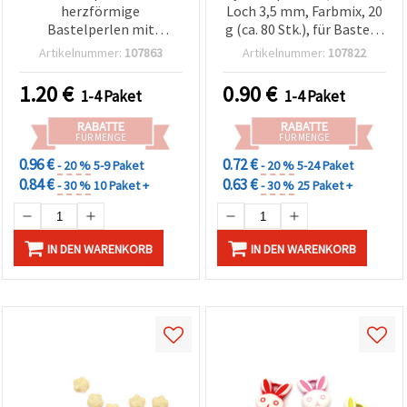
herzförmige
Loch 3,5 mm, Farbmix, 20
Bastelperlen mit
g (ca. 80 Stk.), für Basteln
Rosenmotiv, weißer
& Schmuckherstellung
Artikelnummer:
107863
Artikelnummer:
107822
Akzent, 13 x 13 x 5 mm,
Loch: 1 mm – 50 g (ca. 100
1.20
€
0.90
€
1-4 Paket
1-4 Paket
Stk.)
RABATTE
RABATTE
FÜR MENGE
FÜR MENGE
0.96 €
0.72 €
- 20 %
5-9 Paket
- 20 %
5-24 Paket
0.84 €
0.63 €
- 30 %
10 Paket +
- 30 %
25 Paket +
IN DEN WARENKORB
IN DEN WARENKORB