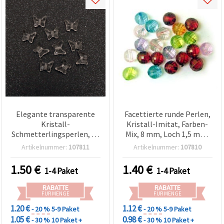
Elegante transparente
Facettierte runde Perlen,
Kristall-
Kristall-Imitat, Farben-
Schmetterlingsperlen, 13
Mix, 8 mm, Loch 1,5 mm,
x 16 x 6,5 mm, Loch 2 mm,
50 g (~180 Stück) – für
Artikelnummer:
107811
Artikelnummer:
107810
50 g (~75 Stk.) – zarte
Schmuckherstellung,
Charms für Schmuck &
Armbänder, Halsketten,
1.50
€
1.40
€
1-4 Paket
1-4 Paket
kreative DIY-Projekte
Deko, Basteln & DIY
RABATTE
RABATTE
FÜR MENGE
FÜR MENGE
1.20 €
1.12 €
- 20 %
5-9 Paket
- 20 %
5-9 Paket
1.05 €
0.98 €
- 30 %
10 Paket +
- 30 %
10 Paket +