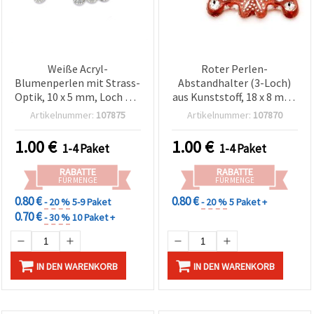
Weiße Acryl-
Roter Perlen-
Blumenperlen mit Strass-
Abstandhalter (3-Loch)
Optik, 10 x 5 mm, Loch Ø 1
aus Kunststoff, 18 x 8 mm,
mm – 50 g (~150 Stk.)
50 g Packung – für
Artikelnummer:
107875
Artikelnummer:
107870
mehrsträngige
Armbänder, Ketten & DIY-
1.00
€
1.00
€
1-4 Paket
1-4 Paket
Schmuck
RABATTE
RABATTE
FÜR MENGE
FÜR MENGE
0.80 €
0.80 €
- 20 %
5-9 Paket
- 20 %
5 Paket +
0.70 €
- 30 %
10 Paket +
IN DEN WARENKORB
IN DEN WARENKORB