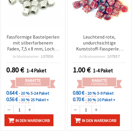
Fassförmige Bastelperlen
Leuchtend rote,
mit silberfarbenem
undurchsichtige
Faden, 7,5 x 8 mm, Loch: 5
Kunststoff-Fassperlen,
mm, Weiß – 20 g (~85 Stk.)
7,5 mm, Loch 5 mm – 50 g
Artikelnummer:
107856
Artikelnummer:
107857
– Perfekt für auffälligen
Schmuck & kreative DIY-
0.80
€
1.00
€
1-4 Paket
1-4 Paket
Bastelprojekte
RABATTE
RABATTE
FÜR MENGE
FÜR MENGE
0.64 €
0.80 €
- 20 %
5-24 Paket
- 20 %
5-9 Paket
0.56 €
0.70 €
- 30 %
25 Paket +
- 30 %
10 Paket +
IN DEN WARENKORB
IN DEN WARENKORB