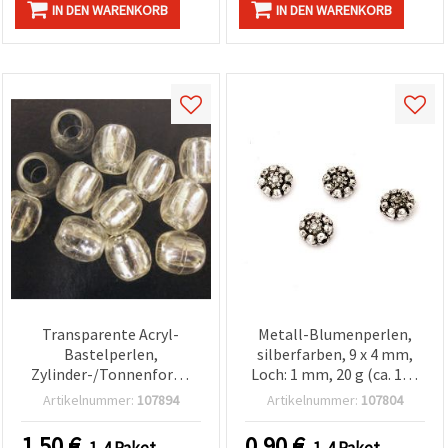
IN DEN WARENKORB
IN DEN WARENKORB
Transparente Acryl-
Metall-Blumenperlen,
Bastelperlen,
silberfarben, 9 x 4 mm,
Zylinder-/Tonnenform,
Loch: 1 mm, 20 g (ca. 110
mit silberfarbenem
Stk.)
Artikelnummer:
107894
Artikelnummer:
107804
Faden, 12 x 7 mm,
Fädelloch – 50 g
1.50
€
0.90
€