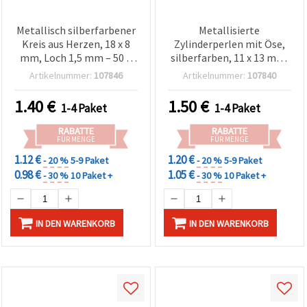
Metallisch silberfarbener
Metallisierte
Kreis aus Herzen, 18 x 8
Zylinderperlen mit Öse,
mm, Loch 1,5 mm – 50 g
silberfarben, 11 x 13 mm,
(ca. 30 Stk.)
Loch 4 mm, 50 g (ca. 90
Artikelnummer:
107846
Artikelnummer:
107840
Stk.)
1.40
€
1.50
€
1-4 Paket
1-4 Paket
RABATTE
RABATTE
FÜR MENGE
FÜR MENGE
1.12 €
1.20 €
- 20 %
5-9 Paket
- 20 %
5-9 Paket
0.98 €
1.05 €
- 30 %
10 Paket +
- 30 %
10 Paket +
IN DEN WARENKORB
IN DEN WARENKORB