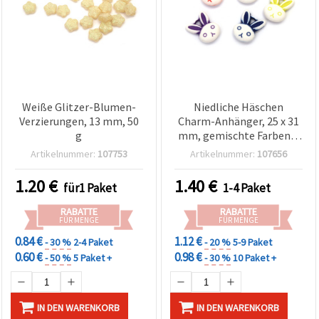
Weiße Glitzer-Blumen-
Niedliche Häschen
Verzierungen, 13 mm, 50
Charm-Anhänger, 25 x 31
g
mm, gemischte Farben –
20 Stück – Ideal für
Artikelnummer:
107753
Artikelnummer:
107656
verspielten Schmuck &
kreative DIY-Projekte
1.20
€
1.40
€
für1 Paket
1-4 Paket
RABATTE
RABATTE
FÜR MENGE
FÜR MENGE
0.84 €
1.12 €
- 30 %
2-4 Paket
- 20 %
5-9 Paket
0.60 €
0.98 €
- 50 %
5 Paket +
- 30 %
10 Paket +
IN DEN WARENKORB
IN DEN WARENKORB