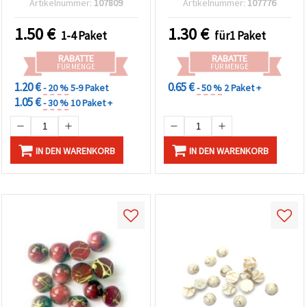
Artikelnummer:
107809
Artikelnummer:
107776
Loch 1 mm, 50 g (ca. 445
Stk.), für
1.50
€
1.30
€
1-4 Paket
für1 Paket
Schmuckherstellung
(Armbänder, Halsketten,
RABATTE
RABATTE
DIY)
FÜR MENGE
FÜR MENGE
1.20 €
0.65 €
- 20 %
5-9 Paket
- 50 %
2 Paket +
1.05 €
- 30 %
10 Paket +
IN DEN WARENKORB
IN DEN WARENKORB