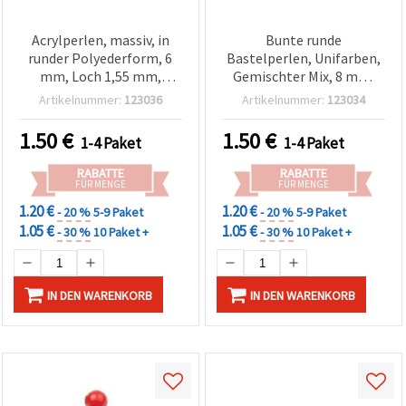
Acrylperlen, massiv, in
Bunte runde
runder Polyederform, 6
Bastelperlen, Unifarben,
mm, Loch 1,55 mm,
Gemischter Mix, 8 mm,
Mischfarben, 50 g (~470
Loch 2 mm – 50 g (ca. 180
Artikelnummer:
123036
Artikelnummer:
123034
Stk.)
Stk), perfekt für
verspielte Armbänder &
1.50
€
1.50
€
1-4 Paket
1-4 Paket
kreativen DIY-Schmuck
RABATTE
RABATTE
FÜR MENGE
FÜR MENGE
1.20 €
1.20 €
- 20 %
5-9 Paket
- 20 %
5-9 Paket
1.05 €
1.05 €
- 30 %
10 Paket +
- 30 %
10 Paket +
IN DEN WARENKORB
IN DEN WARENKORB