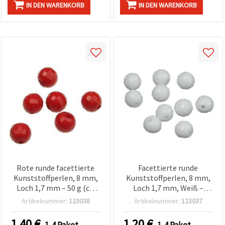
IN DEN WARENKORB
IN DEN WARENKORB
Rote runde facettierte
Facettierte runde
Kunststoffperlen, 8 mm,
Kunststoffperlen, 8 mm,
Loch 1,7 mm – 50 g (ca.
Loch 1,7 mm, Weiß –
180 Stk.) für
Bastelbedarf für
Artikelnummer:
123038
Artikelnummer:
123037
Schmuckherstellung,
Schmuckherstellung &
Armbänder, Ketten & DIY-
Wohn-Deko – 50 g (ca. 180
1.40
€
1.20
€