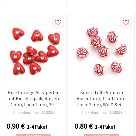
Herzförmige Acrylperlen
Kunststoff-Perlen in
mit Kiesel-Optik, Rot, 8 x
Rosenform, 11 x 11 mm,
4 mm, Loch 1 mm, 20 g
Loch: 2 mm, Weiß & Rot
(±120 Stk) – für
(gemischt), Washed-
Artikelnummer:
113236
Artikelnummer:
118839
Schmuckherstellung,
Optik – 20 g (ca. 33 Stk.)
Armbänder, Halsketten,
0.90
€
0.80
€
1-4 Paket
1-4 Paket
Deko und Kunstprojekte