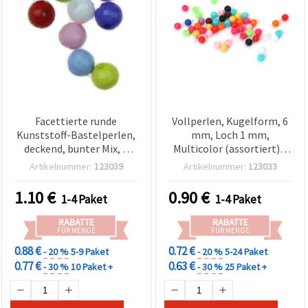
Facettierte runde
Vollperlen, Kugelform, 6
Kunststoff-Bastelperlen,
mm, Loch 1 mm,
deckend, bunter Mix, 8
Multicolor (assortiert) –
mm, Loch: 1,7 mm – 50 g
20 g, ca. 190 Stück
Artikelnummer:
123039
Artikelnummer:
123033
(ca. 170 Stk.)
1.10
€
0.90
€
1-4 Paket
1-4 Paket
RABATTE
RABATTE
FÜR MENGE
FÜR MENGE
0.88 €
0.72 €
- 20 %
5-9 Paket
- 20 %
5-24 Paket
0.77 €
0.63 €
- 30 %
10 Paket +
- 30 %
25 Paket +