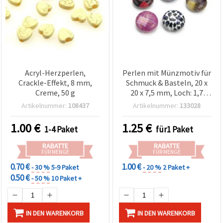
Acryl-Herzperlen,
Perlen mit Münzmotiv für
Crackle-Effekt, 8 mm,
Schmuck & Basteln, 20 x
Creme, 50 g
20 x 7,5 mm, Loch: 1,7
mm, gemischte Farben,
Artikelnummer:
108437
Artikelnummer:
133028
10 Stück
1.00
€
1.25
€
1-4 Paket
für1 Paket
RABATTE
RABATTE
FÜR MENGE
FÜR MENGE
0.70 €
1.00 €
- 30 %
5-9 Paket
- 20 %
2 Paket +
0.50 €
- 50 %
10 Paket +
IN DEN WARENKORB
IN DEN WARENKORB