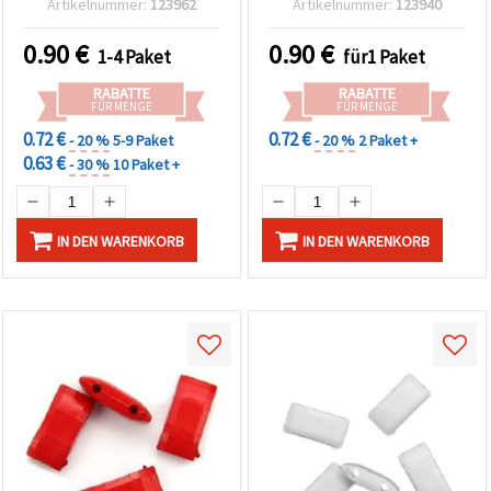
Artikelnummer:
123962
Artikelnummer:
123940
Armbänder, Ketten, Deko,
Basteln & DIY
0.90
€
0.90
€
1-4 Paket
für1 Paket
RABATTE
RABATTE
FÜR MENGE
FÜR MENGE
0.72 €
0.72 €
- 20 %
5-9 Paket
- 20 %
2 Paket +
0.63 €
- 30 %
10 Paket +
IN DEN WARENKORB
IN DEN WARENKORB