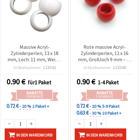
Massive Acryl-
Rote massive Acryl-
Zylinderperlen, 13 x 18
Zylinderperlen, 12 x 16
mm, Loch: 11 mm, Weiß –
mm, Großloch 9 mm – 50
50 g
g, perfekt für Statement-
Artikelnummer:
123542
Artikelnummer:
123540
Armbänder & kreative
Schmuckgestaltung
0.90
€
0.90
€
für1 Paket
1-4 Paket
RABATTE
RABATTE
FÜR MENGE
FÜR MENGE
0.72 €
0.72 €
- 20 %
2 Paket +
- 20 %
5-9 Paket
0.63 €
- 30 %
10 Paket +
IN DEN WARENKORB
IN DEN WARENKORB