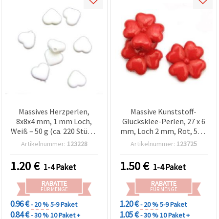
Massives Herzperlen,
Massive Kunststoff-
8x8x4 mm, 1 mm Loch,
Glücksklee-Perlen, 27 x 6
Weiß – 50 g (ca. 220 Stück)
mm, Loch 2 mm, Rot, 50 g
Bastelperlen
(ca. 20 Stk.)
Artikelnummer:
123228
Artikelnummer:
123725
Schmuckzubehör
1.20
€
1.50
€
1-4 Paket
1-4 Paket
RABATTE
RABATTE
FÜR MENGE
FÜR MENGE
0.96 €
1.20 €
- 20 %
5-9 Paket
- 20 %
5-9 Paket
0.84 €
1.05 €
- 30 %
10 Paket +
- 30 %
10 Paket +