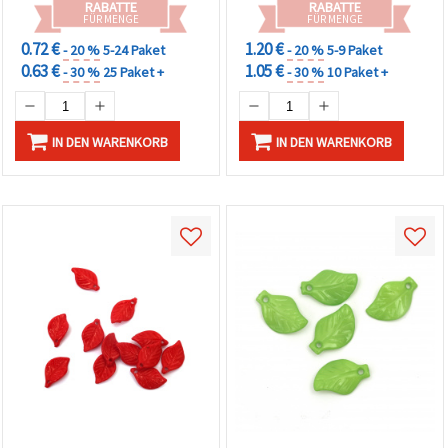
RABATTE
RABATTE
FÜR MENGE
FÜR MENGE
0.72 €
1.20 €
- 20 %
5-24 Paket
- 20 %
5-9 Paket
0.63 €
1.05 €
- 30 %
25 Paket +
- 30 %
10 Paket +
IN DEN WARENKORB
IN DEN WARENKORB