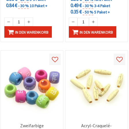
0.84 €
0.49 €
- 30 %
10 Paket +
- 30 %
3-4 Paket
0.35 €
- 50 %
5 Paket +
IN DEN WARENKORB
IN DEN WARENKORB
Zweifarbige
Acryl-Craquelé-