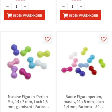
IN DEN WARENKORB
IN DEN WARENKORB
Massive Figuren-Perlen
Bunte Figurenperlen,
Mix, 14 x 7 mm, Loch 1,5
massiv, 11 x 5 mm, Loch
mm, gemischte Farben,
1,4 mm, Farbmix – 50 g,
50 g
für Schmuckherstellung,