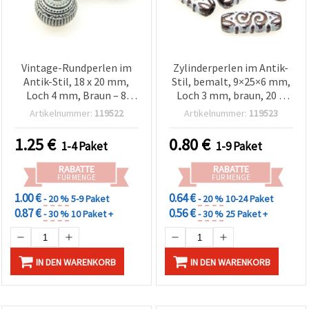
Vintage-Rundperlen im
Zylinderperlen im Antik-
Antik-Stil, 18 x 20 mm,
Stil, bemalt, 9×25×6 mm,
Loch 4 mm, Braun – 8
Loch 3 mm, braun, 20 g
Stück
(ca. 22 Stk.)
Artikelnummer:
119522
Artikelnummer:
119523
1.25
€
0.80
€
1-4 Paket
1-9 Paket
RABATTE
RABATTE
FÜR MENGE
FÜR MENGE
1.00 €
0.64 €
- 20 %
5-9 Paket
- 20 %
10-24 Paket
0.87 €
0.56 €
- 30 %
10 Paket +
- 30 %
25 Paket +
IN DEN WARENKORB
IN DEN WARENKORB