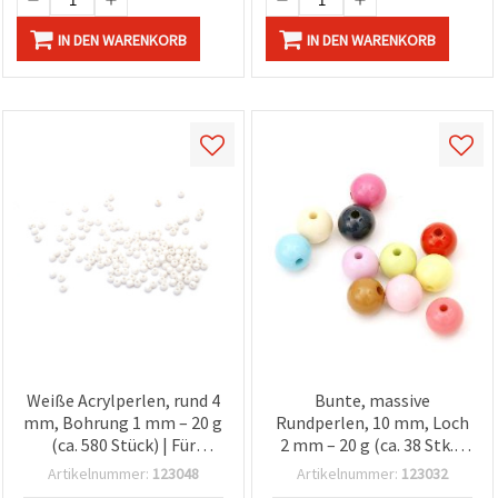
IN DEN WARENKORB
IN DEN WARENKORB
Weiße Acrylperlen, rund 4
Bunte, massive
mm, Bohrung 1 mm – 20 g
Rundperlen, 10 mm, Loch
(ca. 580 Stück) | Für
2 mm – 20 g (ca. 38 Stk.),
Schmuckherstellung,
farbig gemischt – ideal
Artikelnummer:
123048
Artikelnummer:
123032
Armbänder, Halsketten,
für verspielte Armbänder