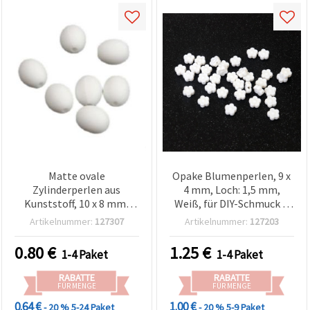
Matte ovale
Opake Blumenperlen, 9 x
Zylinderperlen aus
4 mm, Loch: 1,5 mm,
Kunststoff, 10 x 8 mm,
Weiß, für DIY-Schmuck &
Fädelloch 1,5 mm, weiß –
Basteln – 50 g (ca. 245
Artikelnummer:
127307
Artikelnummer:
127203
20 g (ca. 60 Stück)
Stk.)
0.80
€
1.25
€
1-4 Paket
1-4 Paket
RABATTE
RABATTE
FÜR MENGE
FÜR MENGE
0.64 €
1.00 €
- 20 %
5-24 Paket
- 20 %
5-9 Paket