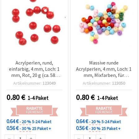
Acrylperlen, rund,
Massive runde
einfarbig, 4 mm, Loch: 1
Acrylperlen, 4 mm, Loch: 1
mm, Rot, 20 g (ca. 580
mm, Mixfarben, für
Stk.) – für Basteln &
Schmuckherstellung &
Artikelnummer:
123049
Artikelnummer:
123050
Schmuckherstellung
Basteln, 20 g (~580 Stk.)
0.80
€
0.80
€
1-4 Paket
1-4 Paket
RABATTE
RABATTE
FÜR MENGE
FÜR MENGE
0.64 €
0.64 €
- 20 %
5-24 Paket
- 20 %
5-24 Paket
0.56 €
0.56 €
- 30 %
25 Paket +
- 30 %
25 Paket +