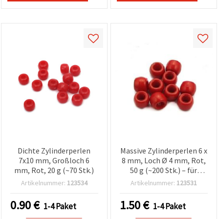
Dichte Zylinderperlen
Massive Zylinderperlen 6 x
7x10 mm, Großloch 6
8 mm, Loch Ø 4 mm, Rot,
mm, Rot, 20 g (~70 Stk.)
50 g (~200 Stk.) – für
Martenitsa, Armbänder &
Artikelnummer:
123534
Artikelnummer:
123531
Schmuckherstellung
0.90
€
1.50
€
1-4 Paket
1-4 Paket