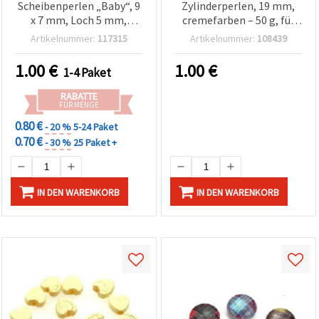
Scheibenperlen „Baby“, 9
Zylinderperlen, 19 mm,
x 7 mm, Loch 5 mm,
cremefarben – 50 g, für
gemischte Farben – 20 g
Basteln &
Artikelnummer:
117315
Artikelnummer:
108439
(ca. 60 Stk.)
Schmuckherstellung
1.00
€
1.00
€
1-4 Paket
RABATTE
FÜR MENGE
0.80 €
- 20 %
5-24 Paket
0.70 €
- 30 %
25 Paket +
IN DEN WARENKORB
IN DEN WARENKORB