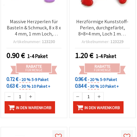
Massive Herzperlen für
Herzförmige Kunststoff-
Basteln & Schmuck, 8 x 8 x
Perlen, durchgefärbt,
4 mm, 1 mm Loch,
8×8×4 mm, Loch 1 mm,
Farbmix (assortiert) – 50
Rot, 50 g Packung (ca. 220
Artikelnummer:
123230
Artikelnummer:
123229
g (~220 Stk.)
Stk.) – für
Schmuckherstellung,
0.90
€
1.20
€
1-4 Paket
1-4 Paket
Armbänder, Halsketten,
Accessoires & Dekoration,
RABATTE
RABATTE
DIY-Basteln
FÜR MENGE
FÜR MENGE
0.72 €
0.96 €
- 20 %
5-9 Paket
- 20 %
5-9 Paket
0.63 €
0.84 €
- 30 %
10 Paket +
- 30 %
10 Paket +
IN DEN WARENKORB
IN DEN WARENKORB