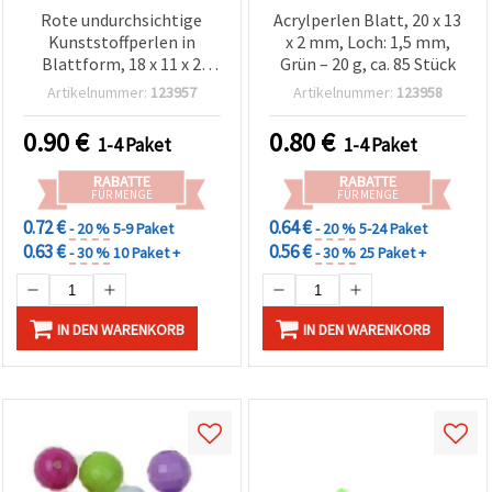
Rote undurchsichtige
Acrylperlen Blatt, 20 x 13
Kunststoffperlen in
x 2 mm, Loch: 1,5 mm,
Blattform, 18 x 11 x 2
Grün – 20 g, ca. 85 Stück
mm, Loch 1,5 mm, 50 g
Artikelnummer:
123957
Artikelnummer:
123958
(ca. 220 Stk.) – für
Martenitsa, Armbänder,
0.90
€
0.80
€
1-4 Paket
1-4 Paket
Ketten und DIY-
Dekorationen
RABATTE
RABATTE
FÜR MENGE
FÜR MENGE
0.72 €
0.64 €
- 20 %
5-9 Paket
- 20 %
5-24 Paket
0.63 €
0.56 €
- 30 %
10 Paket +
- 30 %
25 Paket +
IN DEN WARENKORB
IN DEN WARENKORB