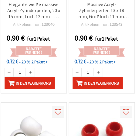
Elegante weiße massive
Massive Acryl-
Acryl-Zylinderperlen, 20 x
Zylinderperlen 13 x 18
15 mm, Loch 12 mm – 50
mm, Großloch 11 mm,
g, ideal für Statement-
Rot – 50 g
Artikelnummer:
123046
Artikelnummer:
123543
Armbänder und kreative
Schmuckherstellung
0.90
€
0.90
€
für1 Paket
für1 Paket
RABATTE
RABATTE
FÜR MENGE
FÜR MENGE
0.72 €
0.72 €
- 20 %
2 Paket +
- 20 %
2 Paket +
IN DEN WARENKORB
IN DEN WARENKORB