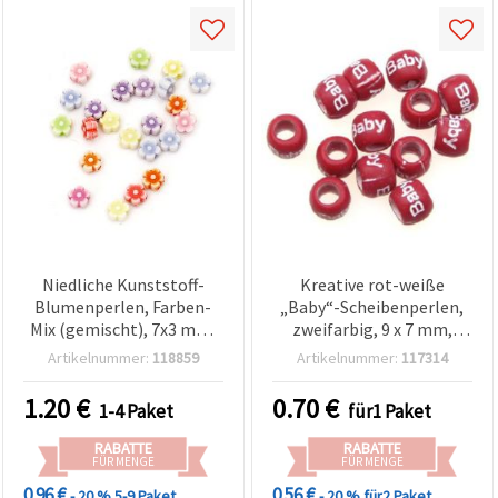
Niedliche Kunststoff-
Kreative rot-weiße
Blumenperlen, Farben-
„Baby“-Scheibenperlen,
Mix (gemischt), 7x3 mm,
zweifarbig, 9 x 7 mm,
Loch: 1 mm – 50 g, ca. 450
Loch 5 mm – 20-g-
Artikelnummer:
118859
Artikelnummer:
117314
Stk.
Packung (ca. 60 Stk.) –
Ideal für DIY-Schmuck,
1.20
€
0.70
€
1-4 Paket
für1 Paket
handgemachte
Geschenke & Accessoires
RABATTE
RABATTE
FÜR MENGE
FÜR MENGE
0.96 €
0.56 €
- 20 %
5-9 Paket
- 20 %
für2 Paket