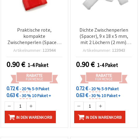
Praktische rote,
Dichte Zwischenperlen
kompakte
(Spacer), 9 x 18 x 5 mm,
Zwischenperlen (Spacer),
mit 2 Löchern (2 mm),
9×18×5 mm, 2 Löcher (2
Weiß – 50 g (~70 Stk.)
Artikelnummer:
123944
Artikelnummer:
123943
mm) – 50 g (ca. 70 Stk.),
perfekt für Armbänder,
0.90
€
0.90
€
1-4 Paket
1-4 Paket
Halsketten & kreativen
DIY-Schmuck
RABATTE
RABATTE
FÜR MENGE
FÜR MENGE
0.72 €
0.72 €
- 20 %
5-9 Paket
- 20 %
5-9 Paket
0.63 €
0.63 €
- 30 %
10 Paket +
- 30 %
10 Paket +
IN DEN WARENKORB
IN DEN WARENKORB