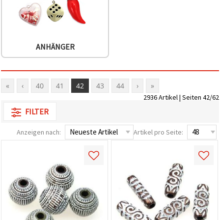
ANHÄNGER
«
‹
40
41
42
43
44
›
»
2936 Artikel | Seiten 42/62
FILTER
Anzeigen nach:
Artikel pro Seite: