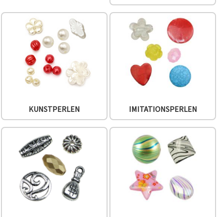
können Sie
jederzeit
ändern
oder
widerrufen.
Impressum
Datenschutzerklärung
Cookie-
Richtlinie
Alle
akzeptieren
KUNSTPERLEN
IMITATIONSPERLEN
Cookie-
Einstellungen