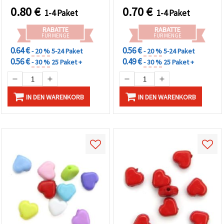
Stickerei & DIY-
& kreative
0.80
€
0.70
€
1-4 Paket
1-4 Paket
Bastelprojekte
Schmuckherstellung
RABATTE
RABATTE
FÜR MENGE
FÜR MENGE
0.64 €
0.56 €
- 20 %
5-24 Paket
- 20 %
5-24 Paket
0.56 €
0.49 €
- 30 %
25 Paket +
- 30 %
25 Paket +
IN DEN WARENKORB
IN DEN WARENKORB