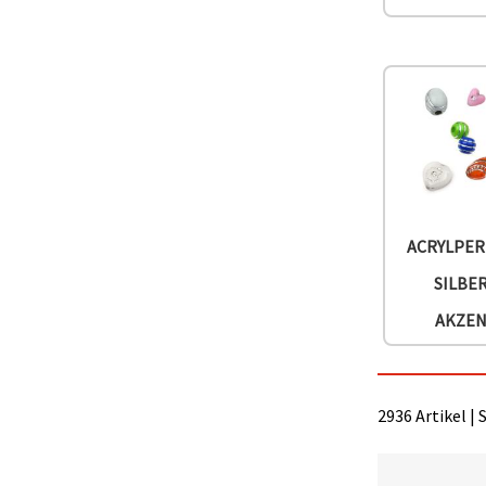
können Sie
jederzeit
ändern
oder
widerrufen.
Impressum
Datenschutzerklärung
Cookie-
Richtlinie
Alle
akzeptieren
ACRYLPER
Cookie-
SILBE
Einstellungen
AKZE
2936 Artikel | 