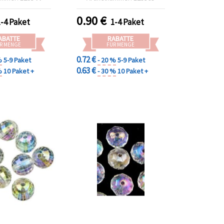
Martenitsa und
Baby‑Deko
0.90
€
1-4 Paket
1-4 Paket
ABATTE
RABATTE
R MENGE
FÜR MENGE
0.72 €
%
5-9 Paket
- 20 %
5-9 Paket
0.63 €
%
10 Paket +
- 30 %
10 Paket +