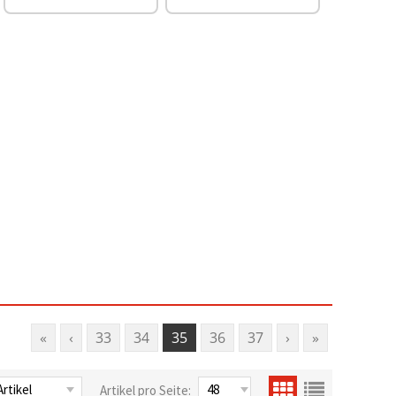
«
‹
33
34
35
36
37
›
»
Artikel pro Seite: