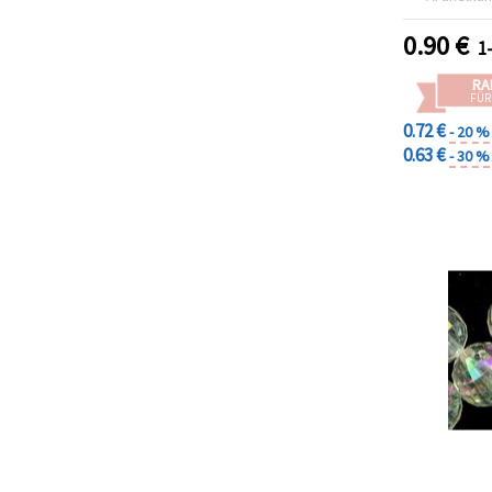
(~16
0.90
€
1
RA
FÜR
0.72 €
- 20 %
0.63 €
- 30 %