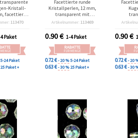
transparente
Facettierte runde
Facettie
n-Kristall-
Kristallperlen, 12 mm,
Kuge
, facettiert,
transparent mit
tran
h 2,5 mm, 20 g
Regenbogeneffekt, DIY
regenbog
mmer:
113470
Artikelnummer:
113469
Artikeln
k.) – Elegante
Schmuckherstellung &
mm, Loch:
-Perlen für
Bastelbedarf – 20 g (ca.
(~20 Stk.)
0.90
€
0.90
€
-4 Paket
1-4 Paket
rstellung &
20 Stück)
Schmuckh
steln
B
BATTE
RABATTE
R
 MENGE
FÜR MENGE
FÜ
0.72 €
0.72 €
5-24 Paket
- 20 %
5-24 Paket
- 20 
0.63 €
0.63 €
25 Paket +
- 30 %
25 Paket +
- 30 