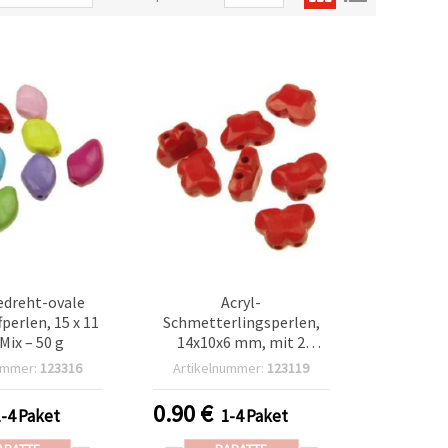
edreht-ovale
Acryl-
perlen, 15 x 11
Schmetterlingsperlen,
ix – 50 g
14x10x6 mm, mit 2
Löchern, Rot –
ummer:
123316
Artikelnummer:
123119
Schmuckherstellung &
Bastelbedarf, 50 g
0.90
€
1-4 Paket
1-4 Paket