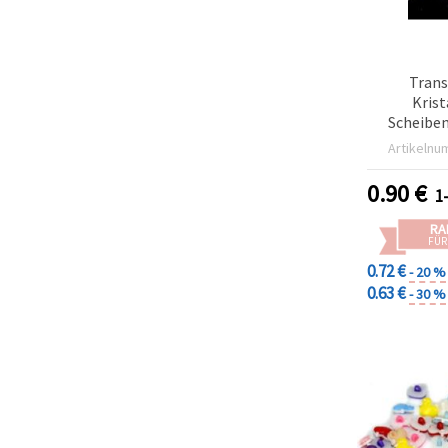
Trans
Krist
Scheiben
Regenbogen
Artikelnu
mm, Loch
Schmuckhe
0.90
€
1
Deko – 20
RA
FÜR
0.72 €
- 20 %
0.63 €
- 30 %