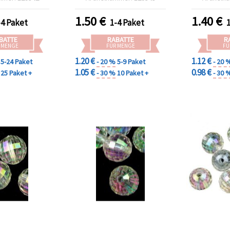
8 Stk.)
1.50
€
1.40
€
-4 Paket
1-4 Paket
BATTE
RABATTE
R
 MENGE
FÜR MENGE
FÜ
1.20 €
1.12 €
5-24 Paket
- 20 %
5-9 Paket
- 20 
1.05 €
0.98 €
25 Paket +
- 30 %
10 Paket +
- 30 