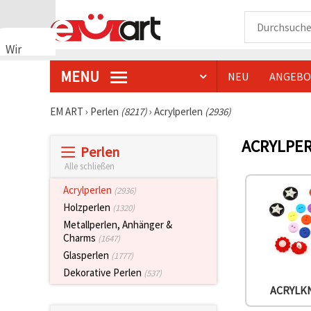
Wir
verwenden
MENU
NEU
ANGEBO
Cookies
🍪 Wir
verwenden
EM ART
›
Perlen
(8217)
›
Acrylperlen
(2936)
Cookies
und
ACRYLPE
ähnliche
Perlen
Technologien,
um das
Alle schließen
ordnungsgemäße
Funktionieren
Acrylperlen
(2936)
der Website
Holzperlen
(1320)
sicherzustellen,
Ihr
Metallperlen, Anhänger &
Nutzungserlebnis
Charms
(1647)
zu
Glasperlen
verbessern
(1777)
und, mit
Dekorative Perlen
(537)
Ihrer
Einwilligung,
ACRYLK
den
Datenverkehr