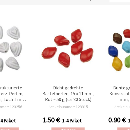
rukturierte
Dicht gedrehte
Bunte g
Herz-Perlen,
Bastelperlen, 15 x 11 mm,
Kunststoff
, Loch 1 mm -
Rot – 50 g (ca. 80 Stück)
mm, M
100 Stk.) für
mmer:
123256
Artikelnummer:
123315
Artikeln
 Halsketten,
ringe,
1.50
€
0.90
€
-4 Paket
1-4 Paket
stellung und
orationen