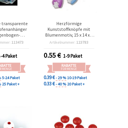
 transparente
Herzförmige
opfenanhänger
Kunststoffknöpfe mit
genbogen-
Blumenmotiv, 15 x 14 x 5
 facettiert, 17
mm, Loch 3 mm, Farben-
ummer:
113473
Artikelnummer:
123783
g (ca. 48 Stk) –
Mix - 20 Stück
 Deko-Charms
0.55
€
1-4 Paket
1-9 Paket
ckherstellung
Y-Basteln
ABATTE
RABATTE
R MENGE
FÜR MENGE
0.39 €
%
5-24 Paket
- 29 %
10-19 Paket
0.33 €
%
25 Paket +
- 40 %
20 Paket +