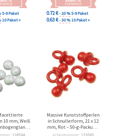
ABATTE
RABATTE
R MENGE
FÜR MENGE
0.72 €
%
5-9 Paket
- 20 %
5-9 Paket
0.63 €
%
10 Paket +
- 30 %
10 Paket +
facettierte
Massive Kunststoffperlen
n 10 mm, Weiß
in Schnullerform, 21 x 12
enbogenglanz
mm, Rot – 50‑g‑Packung,
g (ca. 85 Stk.)
für Schmuckherstellung,
ummer:
128544
Artikelnummer:
123563