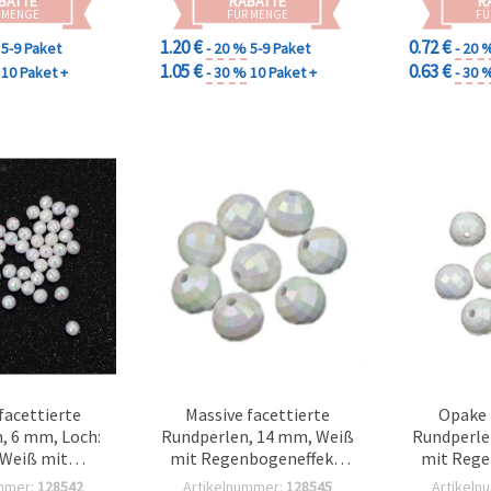
BATTE
RABATTE
R
 MENGE
FÜR MENGE
FÜ
1.20 €
0.72 €
5-9 Paket
- 20 %
5-9 Paket
- 20 
1.05 €
0.63 €
10 Paket +
- 30 %
10 Paket +
- 30 
facettierte
Massive facettierte
Opake 
, 6 mm, Loch:
Rundperlen, 14 mm, Weiß
Rundperle
Weiß mit
mit Regenbogeneffekt,
mit Reg
neffekt, 20 g
50 g (ca. 32 Stk.)
(AB), 50 
mmer:
128542
Artikelnummer:
128545
Artikeln