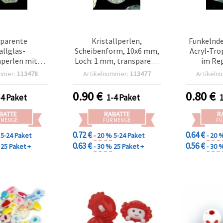
parente
Kristallperlen,
Funkelnde
allglas-
Scheibenform, 10x6 mm,
Acryl-Tr
perlen mit
Loch: 1 mm, transparent
im Re
effekt, 12 x 8
regenbogenfarben, 20 g
Farbenmix,
mmer:
113478
Artikelnummer:
113477
Artikeln
: 1 mm, für
(ca. 50 Stk.)
x 8 mm, 20 
rstellung &
Elegante
0.90
€
0.80
€
-4 Paket
1-4 Paket
 g (~28 Stk.)
für Schmu
& DI
BATTE
RABATTE
R
 MENGE
FÜR MENGE
FÜ
0.72 €
0.64 €
5-24 Paket
- 20 %
5-24 Paket
- 20 
0.63 €
0.56 €
25 Paket +
- 30 %
25 Paket +
- 30 