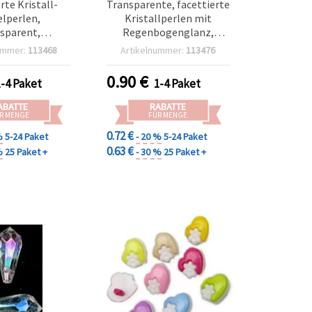
rte Kristall-
Transparente, facettierte
lperlen,
Kristallperlen mit
sparent,
Regenbogenglanz,
enfarben, 10
Scheibenform (Rondelle),
ummer:
113468
Artikelnummer:
113476
 1,5 mm, 20 g
8x6 mm, Loch: 1 mm – 20
, Mix – für DIY-
g (~96 Stk.)
0.90
€
1-4 Paket
1-4 Paket
erstellung &
asteln
ABATTE
RABATTE
R MENGE
FÜR MENGE
0.72 €
%
5-24 Paket
- 20 %
5-24 Paket
0.63 €
%
25 Paket +
- 30 %
25 Paket +