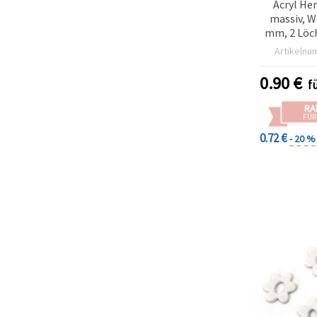
Acryl He
massiv, W
mm, 2 Löc
für Schmuc
Artikelnu
& Basteln 
S
0.90
€
f
RA
FÜR
0.72 €
- 20 %