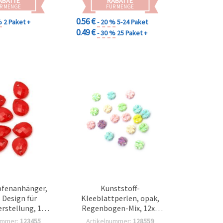
ABATTE
RABATTE
R MENGE
FÜR MENGE
0.56 €
%
2 Paket +
- 20 %
5-24 Paket
0.49 €
- 30 %
25 Paket +
pfenanhänger,
Kunststoff-
s Design für
Kleeblattperlen, opak,
stellung, 10 x
Regenbogen-Mix, 12x4
, Loch: 1 mm,
mm, Loch: 1 mm – 50 g
ummer:
123455
Artikelnummer:
128559