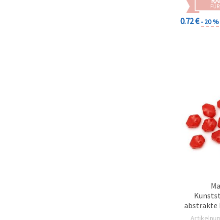
RA
FÜR
0.72 €
- 20 %
Ma
Kunstst
abstrakte
11 x 10 x
Artikelnu