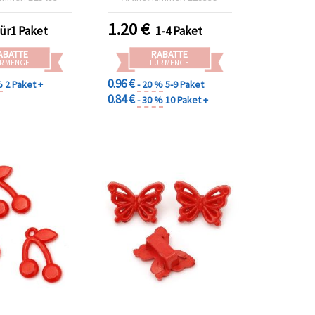
 (ca. 360 Stk.)
(~160 Stück) für Basteln &
Schmuckherstellung
1.20
€
für1 Paket
1-4 Paket
ABATTE
RABATTE
R MENGE
FÜR MENGE
0.96 €
%
2 Paket +
- 20 %
5-9 Paket
0.84 €
- 30 %
10 Paket +