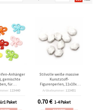
eifen-Anhänger
Stilvolle weiße massive
), gemischte
Kunststoff-
ben, für
Figurenperlen, 11x10x5
erstellung &
mm, Loch 1 mm – 20 g
ummer:
123440
Artikelnummer:
123451
28 x 4 mm, Loch:
Mix (ca. 65 Stk.), perfekt
 g (~55 Stk.)
für kreative Armbänder &
0.70
€
für1 Paket
1-4 Paket
DIY-Schmuck