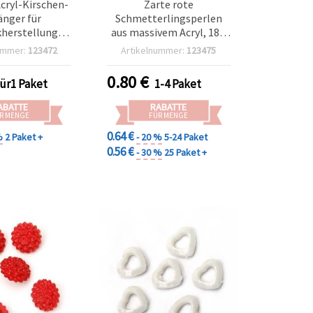
cryl-Kirschen-
Zarte rote
nger für
Schmetterlingsperlen
herstellung,
aus massivem Acryl, 18 x
5 x 19 x 5 mm,
25 x 9 mm, Loch 13,5 mm
ummer:
123472
Artikelnummer:
123475
2,5 mm – 50 g
– 20 g (~23 Stk.), ideal für
36 Stk.)
kreative
0.80
€
für1 Paket
1-4 Paket
Schmuckherstellung und
festliche DIY-Projekte
ABATTE
RABATTE
R MENGE
FÜR MENGE
0.64 €
%
2 Paket +
- 20 %
5-24 Paket
0.56 €
- 30 %
25 Paket +