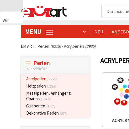
Wir
verwenden
MENU
NEU
ANGEBO
Cookies
🍪 Wir
verwenden
EM ART
›
Perlen
(8215)
›
Acrylperlen
(2935)
Cookies
und
ACRYLPE
ähnliche
Perlen
Technologien,
um das
Alle schließen
ordnungsgemäße
Funktionieren
Acrylperlen
(2935)
der Website
Holzperlen
(1320)
sicherzustellen,
Ihr
Metallperlen, Anhänger &
Nutzungserlebnis
Charms
(1647)
zu
Glasperlen
verbessern
(1776)
und, mit
Dekorative Perlen
(537)
Ihrer
Einwilligung,
ACRYLK
den
Datenverkehr