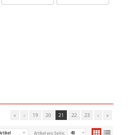
«
‹
19
20
21
22
23
›
»
Artikel pro Seite: