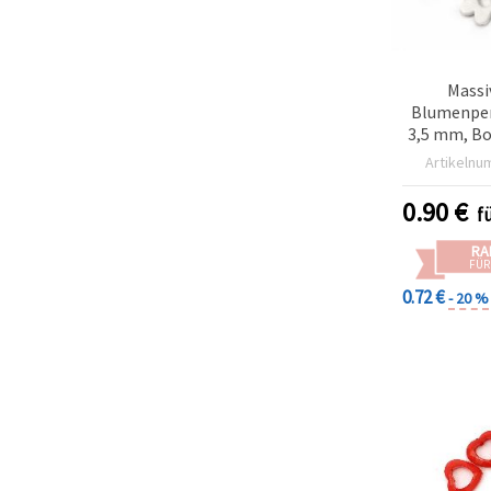
Massi
Blumenperl
3,5 mm, Bo
Weiß – 50 
Artikelnu
für Schmuc
& DIY
0.90
€
f
RA
FÜR
0.72 €
- 20 %