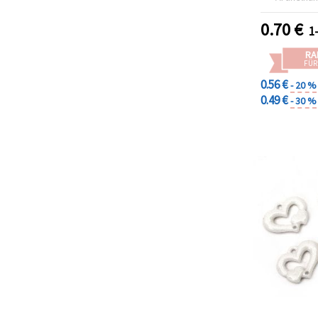
mm, Rot -
S
0.70
€
1
RA
FÜR
0.56 €
- 20 %
0.49 €
- 30 %