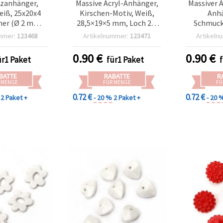
rzanhänger,
Massive Acryl-Anhänger,
Massiver A
eiß, 25x20x4
Kirschen-Motiv, Weiß,
Anhä
her (Ø 2 mm),
28,5×19×5 mm, Loch 2,5
Schmuck
kherstellung
mm, für
Rot, 28,
mmer:
123468
Artikelnummer:
123471
Artikeln
– 50 g (ca. 52
Schmuckherstellung &
Bohrung 
tk.)
Basteln, 50 g (ca. 36
(~
0.90
€
0.90
€
ür1 Paket
für1 Paket
Stück)
BATTE
RABATTE
R
 MENGE
FÜR MENGE
FÜ
0.72 €
0.72 €
2 Paket +
- 20 %
2 Paket +
- 20 