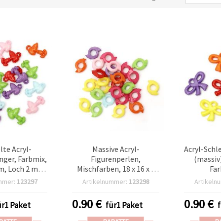
lte Acryl-
Massive Acryl-
Acryl-Schl
ger, Farbmix,
Figurenperlen,
(massiv
m, Loch 2 mm
Mischfarben, 18 x 16 x 5
Far
 Stk), ideal für
mm, Loch: 1 mm – 50 g
Schmuckh
mmer:
123297
Artikelnummer:
123298
Artikeln
Armbänder &
(ca. 75 Stk.)
DIY, 21 x 
 DIY-Schmuck
3 mm, 50
0.90
€
0.90
€
ür1 Paket
für1 Paket