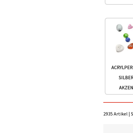
können Sie
jederzeit
ändern
oder
widerrufen.
Impressum
Datenschutzerklärung
Cookie-
Richtlinie
Alle
akzeptieren
ACRYLPER
Cookie-
SILBE
Einstellungen
AKZE
2935 Artikel | 