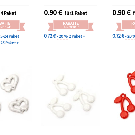
 20 g (ca. 50
Schmuckherstellung &
Rot, 50 g
tk.)
Basteln
0.90
€
0.90
€
-4 Paket
für1 Paket
BATTE
RABATTE
R
 MENGE
FÜR MENGE
FÜ
0.72 €
0.72 €
5-24 Paket
- 20 %
2 Paket +
- 20 
25 Paket +