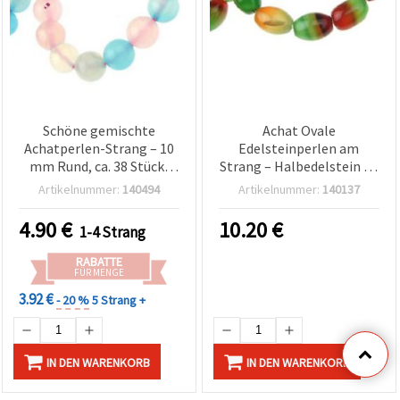
Schöne gemischte
Achat Ovale
Achatperlen-Strang – 10
Edelsteinperlen am
mm Rund, ca. 38 Stück,
Strang – Halbedelstein 12
ideal für auffällige und
x 16 mm, ca. 25 Stück –
Artikelnummer:
140494
Artikelnummer:
140137
kreative Schmuckdesigns
Perlenstrang für
(Schmuck basteln)
Schmuckherstellung,
4.90
€
10.20
€
1-4 Strang
Armbänder, Halsketten,
Perlenarbeiten & DIY-
RABATTE
Basteln
FÜR MENGE
3.92 €
- 20 %
5 Strang +
IN DEN WARENKORB
IN DEN WARENKORB