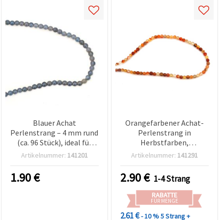
Blauer Achat
Orangefarbener Achat-
Perlenstrang – 4 mm rund
Perlenstrang in
(ca. 96 Stück), ideal für
Herbstfarben,
elegantes und kreatives
Halbedelstein, rund 4
Artikelnummer:
141201
Artikelnummer:
141291
Schmuckbasteln & DIY-
mm, ca. 93 Stück – für
Schmuckdesigns
Schmuckherstellung &
1.90
€
2.90
€
1-4 Strang
Basteln
RABATTE
FÜR MENGE
2.61 €
- 10 %
5 Strang +