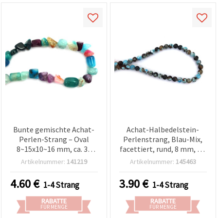
Bunte gemischte Achat-
Achat-Halbedelstein-
Perlen-Strang – Oval
Perlenstrang, Blau-Mix,
8~15x10~16 mm, ca. 36
facettiert, rund, 8 mm, ca.
Stück, perfekt zum
48 Stück
Artikelnummer:
141219
Artikelnummer:
145463
Schmuck basteln & für
kreative DIY-
4.60
€
3.90
€
1-4 Strang
1-4 Strang
Schmuckdesigns
RABATTE
RABATTE
FÜR MENGE
FÜR MENGE