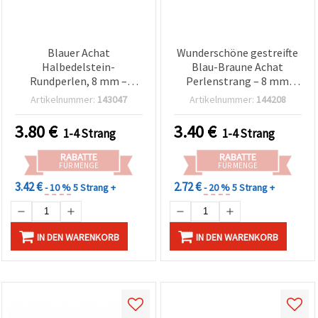
Blauer Achat
Wunderschöne gestreifte
Halbedelstein-
Blau-Braune Achat
Rundperlen, 8 mm –
Perlenstrang – 8 mm
Perlenstrang ca. 47 Stück,
Rund, ca. 48 Stk., ideal für
Artikelnummer:
143047
Artikelnummer:
144208
Natursteinperlen für
elegante & einzigartige
Schmuckherstellung,
Schmuckdesigns
3.80
€
3.40
€
1-4 Strang
1-4 Strang
Armbänder & Halsketten
(Schmuck basteln)
RABATTE
RABATTE
FÜR MENGE
FÜR MENGE
3.42 €
2.72 €
- 10 %
5 Strang +
- 20 %
5 Strang +
IN DEN WARENKORB
IN DEN WARENKORB