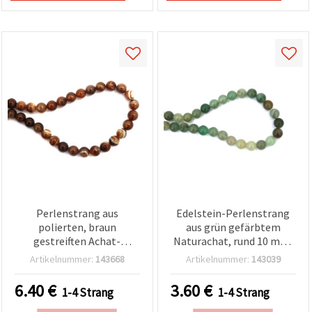
Perlenstrang aus
Edelstein-Perlenstrang
polierten, braun
aus grün gefärbtem
gestreiften Achat-
Naturachat, rund 10 mm,
Rundperlen, natürlicher
ca. 37 Stück, für
Artikelnummer:
143668
Artikelnummer:
143039
Halbedelstein, 10 mm, ca.
Schmuckherstellung und
37 Stück, für
Bastelprojekte
6.40
€
3.60
€
1-4 Strang
1-4 Strang
Schmuckherstellung,
Basteln & DIY