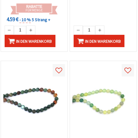
RABATTE
FÜR MENGE
4.59 €
- 10 %
5 Strang +
IN DEN WARENKORB
IN DEN WARENKORB