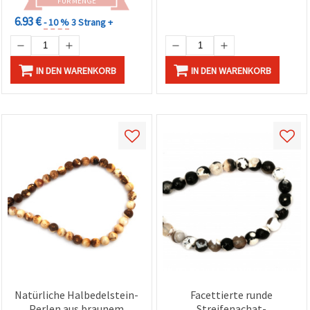
FÜR MENGE
6.93 €
- 10 %
3 Strang +
IN DEN WARENKORB
IN DEN WARENKORB
Natürliche Halbedelstein-
Facettierte runde
Perlen aus braunem
Streifenachat-