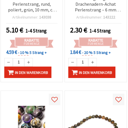
Perlenstrang, rund,
Drachenadern-Achat
poliert, grün, 10 mm, ca.
Perlenstrang – 6 mm
37 Stück, für DIY-Schmuck,
Rund, ca. 31 Stück, ideal
Artikelnummer:
143038
Artikelnummer:
143222
Armbänder & Halsketten
für kreative
Schmuckherstellung &
5.10
€
2.30
€
1-4 Strang
1-4 Strang
stilvolle DIY-Designs
RABATTE
RABATTE
FÜR MENGE
FÜR MENGE
4.59 €
1.84 €
- 10 %
5 Strang +
- 20 %
5 Strang +
IN DEN WARENKORB
IN DEN WARENKORB