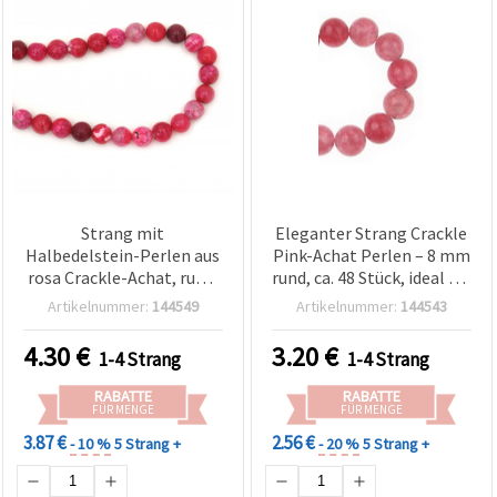
Strang mit
Eleganter Strang Crackle
Halbedelstein-Perlen aus
Pink-Achat Perlen – 8 mm
rosa Crackle-Achat, rund,
rund, ca. 48 Stück, ideal für
8 mm, ca. 48 Stück, für
Schmuckherstellung &
Artikelnummer:
144549
Artikelnummer:
144543
Schmuckherstellung &
kreative DIY-
Basteln
Schmuckdesigns
4.30
€
3.20
€
1-4 Strang
1-4 Strang
RABATTE
RABATTE
FÜR MENGE
FÜR MENGE
3.87 €
2.56 €
- 10 %
5 Strang +
- 20 %
5 Strang +