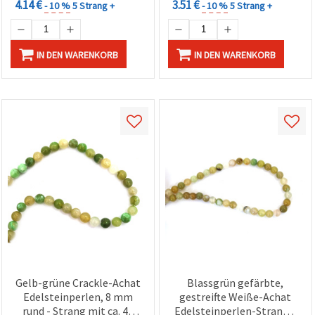
4.14 €
3.51 €
- 10 %
5 Strang +
- 10 %
5 Strang +
IN DEN WARENKORB
IN DEN WARENKORB
Gelb-grüne Crackle-Achat
Blassgrün gefärbte,
Edelsteinperlen, 8 mm
gestreifte Weiße-Achat
rund - Strang mit ca. 48
Edelsteinperlen-Strang –