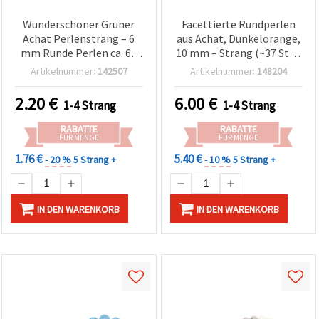
Wunderschöner Grüner
Facettierte Rundperlen
Achat Perlenstrang – 6
aus Achat, Dunkelorange,
mm Runde Perlen ca. 63
10 mm – Strang (~37 Stk.)
Stück, ideal für natürliche
für Schmuckherstellung,
Artikelnummer:
142507
Artikelnummer:
148204
& stilvolle
Armbänder, Halsketten &
Schmuckherstellung und
DIY-Basteln
2.20
€
6.00
€
1-4 Strang
1-4 Strang
Bastelbedarf
RABATTE
RABATTE
FÜR MENGE
FÜR MENGE
1.76 €
5.40 €
- 20 %
5 Strang +
- 10 %
5 Strang +
IN DEN WARENKORB
IN DEN WARENKORB