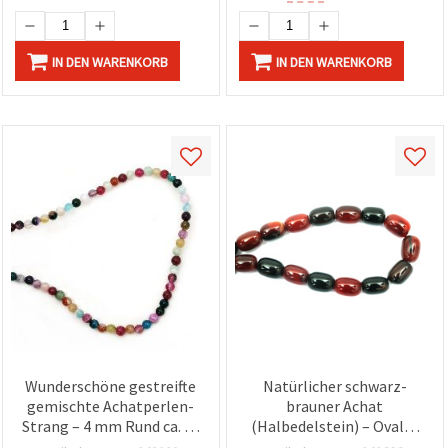
IN DEN WARENKORB
IN DEN WARENKORB
Wunderschöne gestreifte
Natürlicher schwarz-
gemischte Achatperlen-
brauner Achat
Strang – 4 mm Rund ca. 94
(Halbedelstein) – Ovaler
Stück, ideal für
Perlenstrang 13x18 mm,