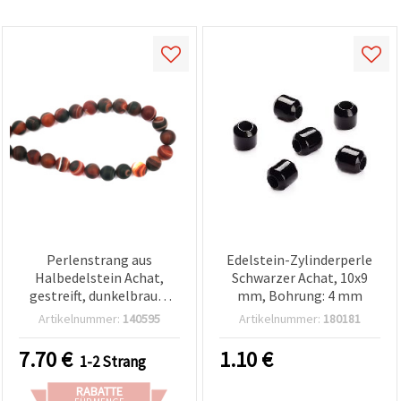
können Sie
jederzeit
ändern
oder
widerrufen.
Impressum
Datenschutzerklärung
Cookie-
Richtlinie
Alle
akzeptieren
Cookie-
Einstellungen
Perlenstrang aus
Edelstein-Zylinderperle
Halbedelstein Achat,
Schwarzer Achat, 10x9
gestreift, dunkelbraun,
mm, Bohrung: 4 mm
matte runde Perlen, 12
Artikelnummer:
140595
Artikelnummer:
180181
mm, ca. 33 Stk.
7.70
€
1.10
€
1-2 Strang
RABATTE