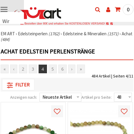
0
Wir
Bestellen über 80€ und erhalten Sie KOSTENLOSEN VERSAND!
verwenden
EM ART
›
Edelsteinperlen
(1762)
›
Edelsteine & Mineralien
(1571)
›
Achat
Cookies
(484)
🍪 Wir
verwenden
ACHAT EDELSTEIN PERLENSTRÄNGE
Cookies
und
ähnliche
Technologien,
«
‹
2
3
4
5
6
›
»
um das
484 Artikel | Seiten 4/11
ordnungsgemäße
Funktionieren
FILTER
der Website
sicherzustellen,
Ihr
Anzeigen nach:
Artikel pro Seite:
Nutzungserlebnis
zu
verbessern
und, mit
Ihrer
Einwilligung,
den
Datenverkehr