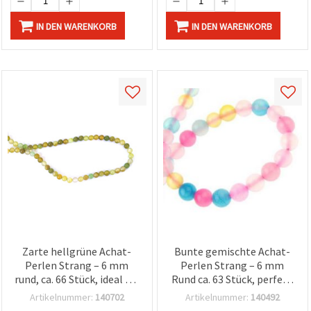
IN DEN WARENKORB
IN DEN WARENKORB
Zarte hellgrüne Achat-
Bunte gemischte Achat-
Perlen Strang – 6 mm
Perlen Strang – 6 mm
rund, ca. 66 Stück, ideal für
Rund ca. 63 Stück, perfekt
frische & elegante
für farbenfrohe DIY
Artikelnummer:
140702
Artikelnummer:
140492
Schmuckgestaltung
Schmuckgestaltung &