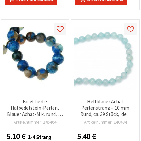
Facettierte
Hellblauer Achat
Halbedelstein-Perlen,
Perlenstrang – 10 mm
Blauer Achat-Mix, rund, 10
Rund, ca. 39 Stück, ideal
mm, ca. 37 Stk - für
für frische und stilvolle
Artikelnummer:
145464
Artikelnummer:
140434
Schmuckherstellung &
Schmuckgestaltung &
Basteln
DIY-Bastelprojekte
5.10
€
5.40
€
1-4 Strang