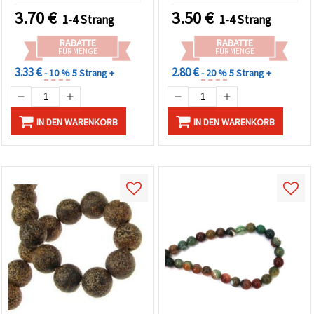
(Bastelbedarf)
Bastelprojekte
3.70
€
3.50
€
1-4 Strang
1-4 Strang
RABATTE
RABATTE
FÜR MENGE
FÜR MENGE
3.33 €
2.80 €
- 10 %
5 Strang +
- 20 %
5 Strang +
IN DEN WARENKORB
IN DEN WARENKORB