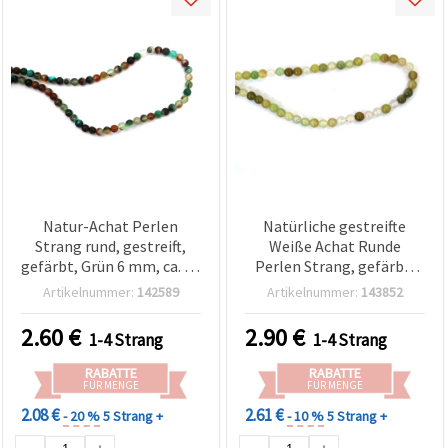
Natur-Achat Perlen
Natürliche gestreifte
Strang rund, gestreift,
Weiße Achat Runde
gefärbt, Grün 6 mm, ca. 62
Perlen Strang, gefärbt,
Stück, assortiert/mix für
zartgrün 6 mm, ca. 65 Stk.
Artikelnummer:
142589
Artikelnummer:
143852
Schmuckbasteln &
Perlenarbeiten
2.60
€
2.90
€
1-4 Strang
1-4 Strang
RABATTE
RABATTE
FÜR MENGE
FÜR MENGE
2.08 €
2.61 €
- 20 %
5 Strang +
- 10 %
5 Strang +