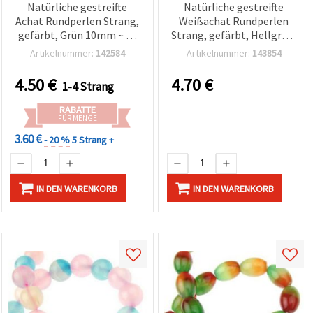
Natürliche gestreifte
Natürliche gestreifte
Achat Rundperlen Strang,
Weißachat Rundperlen
gefärbt, Grün 10mm ~ 38
Strang, gefärbt, Hellgrün,
Stück (Sortiert/Mix)
10 mm, ca. 38 Stück
Artikelnummer:
142584
Artikelnummer:
143854
4.50
€
4.70
€
1-4 Strang
RABATTE
FÜR MENGE
3.60 €
- 20 %
5 Strang +
IN DEN WARENKORB
IN DEN WARENKORB