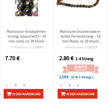
Multicolor Achatperlen-
Mystische Drachenadern-
Strang (assortiert) – 10
Achat Perlenstrang – 10
mm rund, ca. 38 Stück,
mm Rund, ca. 19 Stück,
perfekt für auffällige &
perfekt für auffällige &
Artikelnummer:
142847
Artikelnummer:
143224
kreative Schmuckdesigns,
einzigartige
Schmuckbasteln & DIY
Schmuckdesigns zum
7.70
€
2.80
€
1-4 Strang
Schmuckherstellung
Basteln
RABATTE
FÜR MENGE
2.24 €
- 20 %
5 Strang +
IN DEN WARENKORB
IN DEN WARENKORB