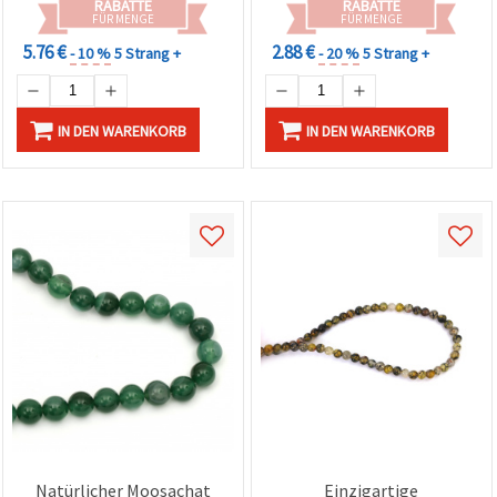
RABATTE
RABATTE
FÜR MENGE
FÜR MENGE
5.76 €
2.88 €
- 10 %
5 Strang +
- 20 %
5 Strang +
IN DEN WARENKORB
IN DEN WARENKORB
Natürlicher Moosachat
Einzigartige