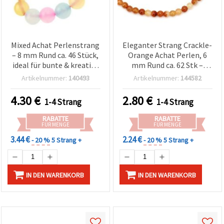
Mixed Achat Perlenstrang
Eleganter Strang Crackle-
– 8 mm Rund ca. 46 Stück,
Orange Achat Perlen, 6
ideal für bunte & kreative
mm Rund ca. 62 Stk –
Schmuckbastel-Projekte
Perfekt für stilvolle
Artikelnummer:
140493
Artikelnummer:
144582
(Schmuckherstellung)
Schmuckdesigns &
Bastelprojekte
4.30
€
2.80
€
1-4 Strang
1-4 Strang
RABATTE
RABATTE
FÜR MENGE
FÜR MENGE
3.44 €
2.24 €
- 20 %
5 Strang +
- 20 %
5 Strang +
IN DEN WARENKORB
IN DEN WARENKORB