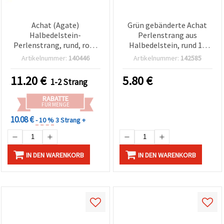
Achat (Agate)
Grün gebänderte Achat
Halbedelstein-
Perlenstrang aus
Perlenstrang, rund, roh-
Halbedelstein, rund 12
matt, braun, 14 mm, ca.
mm, ca. 32 Stück -
Artikelnummer:
140446
Artikelnummer:
142585
28 Perlen
Schmuckperlen zum
Basteln & Schmuckdesign
11.20
€
5.80
€
1-2 Strang
RABATTE
FÜR MENGE
10.08 €
- 10 %
3 Strang +
IN DEN WARENKORB
IN DEN WARENKORB