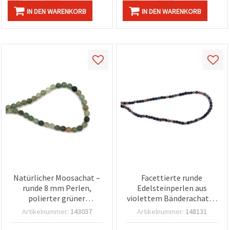
IN DEN WARENKORB
IN DEN WARENKORB
Natürlicher Moosachat –
Facettierte runde
runde 8 mm Perlen,
Edelsteinperlen aus
polierter grüner
violettem Bänderachat, 4
Halbedelstein-
mm, ca. 95 Stück pro
Artikelnummer:
143037
Artikelnummer:
148131
Perlenstrang (ca. 48 Stk.)
Strang –
– Bastelperlen für DIY
Schmuckherstellung &