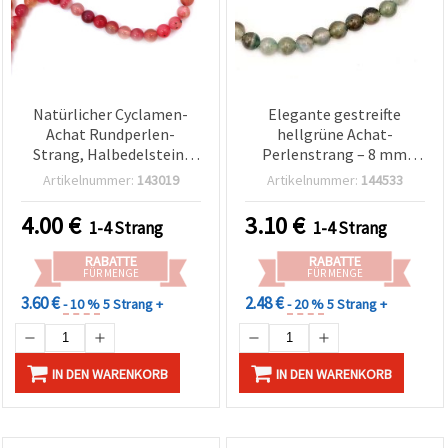
Natürlicher Cyclamen-
Elegante gestreifte
Achat Rundperlen-
hellgrüne Achat-
Strang, Halbedelstein,
Perlenstrang – 8 mm
poliert, Ø 8 mm – ca. 47
rund, ca. 48 Stück, ideal
Artikelnummer:
143019
Artikelnummer:
144533
Stk., für
zum Schmuck basteln &
Schmuckherstellung &
für frische, stilvolle DIY-
4.00
€
3.10
€
1-4 Strang
1-4 Strang
Basteln
Schmuckkreationen
RABATTE
RABATTE
FÜR MENGE
FÜR MENGE
3.60 €
2.48 €
- 10 %
5 Strang +
- 20 %
5 Strang +
IN DEN WARENKORB
IN DEN WARENKORB